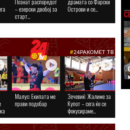
Познат распоредот
драмата со Фарски
ега
– езерски двобој за
Острови и се...
С
старт...
#
24РАКОМЕТ ТВ
Малус: Eкипата ме
Зечевиќ: Жалиме за
е
прави подобар
Купот – сега ќе се
ука
фокусираме...