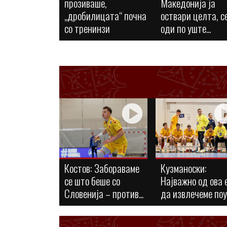
прозиваше,
Македонија ја
„дробилицата“ почна
оствари целта, с
со тренинзи
оди по уште...
Костов: Забораваме
Кузманоски:
се што беше со
Најважно од ова 
Словенија – против...
да извлечеме по