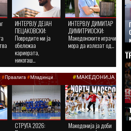
аг
ИНТЕРВЈУ ДЕЈАН
ИНТЕРВЈУ ДИМИТАР
ПЕЦАКОВСКИ:
ДИМИТРИОСКИ:
га
Повредите ми ја
Македонските играчи
тва
обележаа
мора да излезат од...
кариерата,
Т
никогаш...
#
МАКЕДОНИЈА
а
#
Првалига
#
Младинци
СТРУГА 2026:
Македонија ја доби