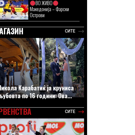
ВО ЖИВО
Македонија – Фарски
Острови
АГАЗИН
СИТЕ
Никола Карабатиќ ја круниса
љубовта по 16 години: Ова...
РВЕНСТВА
СИТЕ