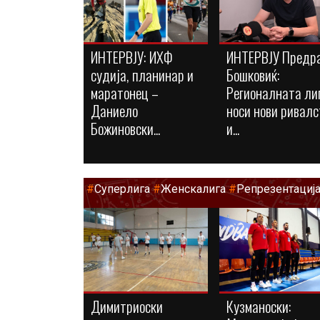
ИНТЕРВЈУ: ИХФ
ИНТЕРВЈУ Предр
судија, планинар и
Бошковиќ:
маратонец –
Регионалната ли
Даниело
носи нови ривалс
Божиновски...
и...
#
Суперлига
#
Женскалига
#
Репрезентациј
Димитриоски
Кузманоски: