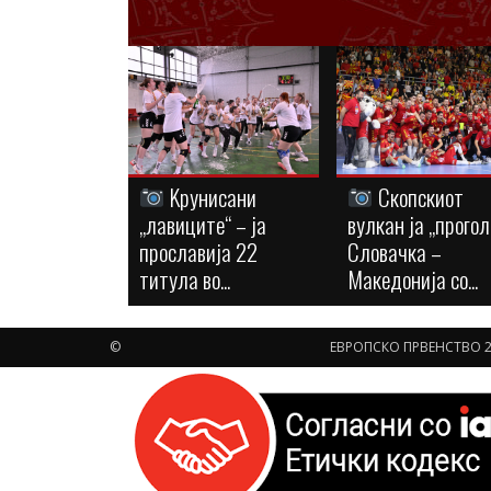
Kрунисани
Скопскиот
„лавиците“ – ја
вулкан ја „прогол
прославија 22
Словачка –
титула во...
Македонија со...
©
ЕВРОПСКО ПРВЕНСТВО 2