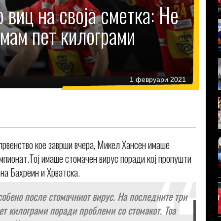
 виц на своја сметка: Не
имам пет килограми
1 февруари 2021
првенство кое заврши вчера, Микел Хансен имаше
мпионат.Тој имаше стомачен вирус поради кој пропушти
 на Бахреин и Хрватска.
собено после стомачниот вирус. На последните три
пет килограми поради проблеми со стомакот. Тоа