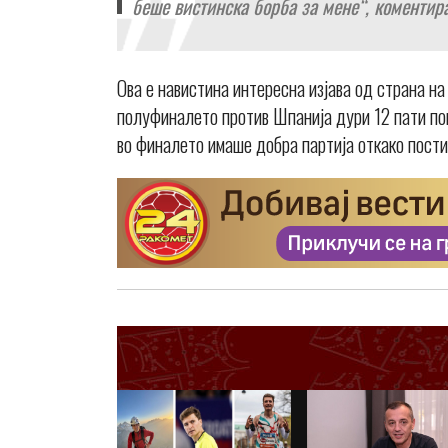
беше вистинска борба за мене“, коментир
Oва е навистина интересна изјава од страна на
полуфиналето против Шпанија дури 12 пати по
во финалето имаше добра партија откако пости