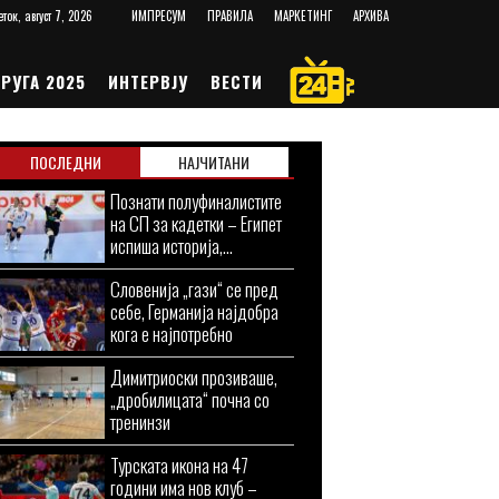
еток, август 7, 2026
ИМПРЕСУМ
ПРАВИЛА
МАРКЕТИНГ
АРХИВА
РУГА 2025
ИНТЕРВЈУ
ВЕСТИ
ПОСЛЕДНИ
НАЈЧИТАНИ
Познати полуфиналистите
на СП за кадетки – Египет
испиша историја,...
Словенија „гази“ се пред
себе, Германија најдобра
кога е најпотребно
Димитриоски прозиваше,
„дробилицата“ почна со
тренинзи
Турската икона на 47
години има нов клуб –