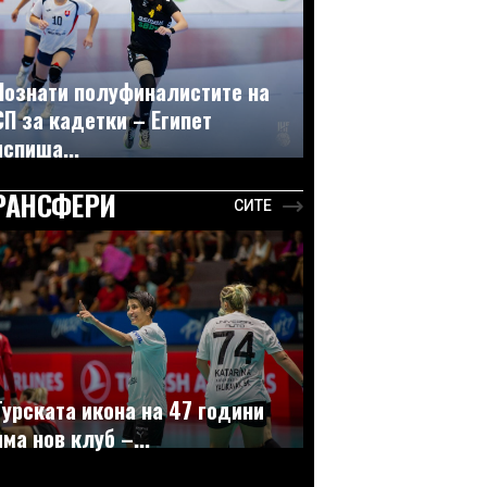
Познати полуфиналистите на
СП за кадетки – Египет
испиша...
РАНСФЕРИ
СИТЕ
Турската икона на 47 години
има нов клуб –...