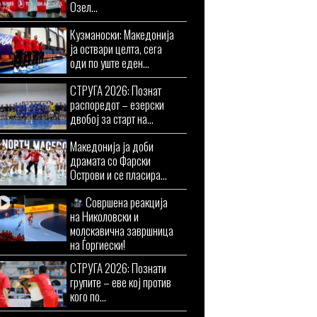
Озел...
Кузманоски: Македонија
ја оствари целта, сега
оди по уште еден...
СТРУГА 2026: Познат
распоредот – езерски
двобој за старт на...
Македонија ја доби
драмата со Фарски
Острови и се пласира...
Совршена реакција
на Николовски и
молскавична завршница
на Ѓоргиески!
СТРУГА 2026: Познати
групите – еве кој против
кого по...