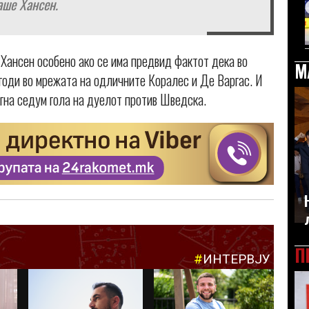
аше Хансен.
 Хансен особено ако се има предвид фактот дека во
М
годи во мрежата на одличните Коралес и Де Варгас. И
гна седум гола на дуелот против Шведска.
П
#
ИНТЕРВЈУ