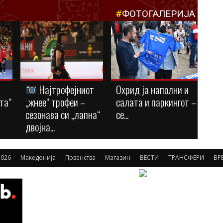
#
ФОТОГАЛЕРИЈА
Најтрофејниот
Охрид ја наполни и
та“
„жнее“ трофеи –
салата и паркингот –
сезонава си „лапна“
се...
двојна...
026
Македонија
Првенства
Магазин
ВЕСТИ
ТРАНСФЕРИ
ВР