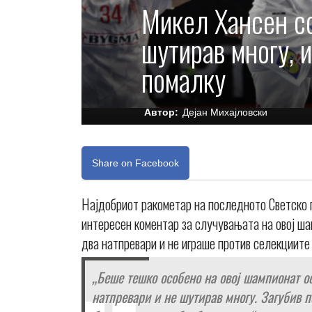
Микел Хансен со
шутирав многу, 
помалку
Автор:
Дејан Михајловски
Share on Facebook
Најдобриот ракометар на последното Светско 
интересен коментар за случувањата на овој ша
два натпревари и не играше против селекциите
„Беше тешко особено на овој шампионат о
натпревари и не шутирав многу. Загубив 