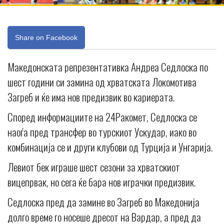
Share on Facebook
Македонската репрезентативка Андреа Седлоска по
шест години си замина од хрватската Локомотива
Загреб и ќе има нов предизвик во кариерата.
Според информациите на 24Ракомет, Седлоска се
наоѓа пред трансфер во турскиот Ускудар, иако во
комбинација се и други клубови од Турција и Унгарија.
Левиот бек играше шест сезони за хрватскиот
вицепрвак, но сега ќе бара нов играчки предизвик.
Седлоска пред да замине во Загреб во Македонија
долго време го носеше дресот на Вардар, а пред да