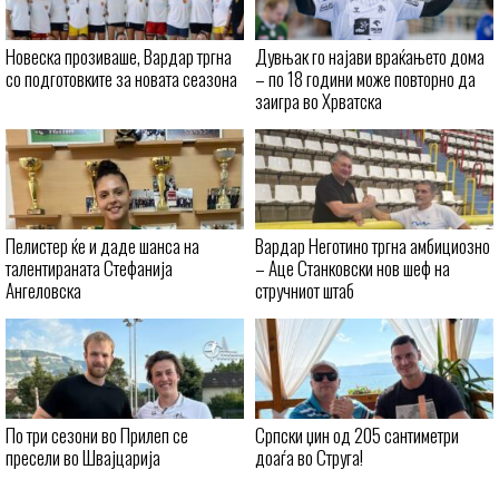
Новеска прозиваше, Вардар тргна
Дувњак го најави враќањето дома
со подготовките за новата сеазона
– по 18 години може повторно да
заигра во Хрватска
Пелистер ќе и даде шанса на
Вардар Неготино тргна амбициозно
талентираната Стефанија
– Аце Станковски нов шеф на
Ангеловска
стручниот штаб
По три сезони во Прилеп се
Српски џин од 205 сантиметри
пресели во Швајцарија
доаѓа во Струга!