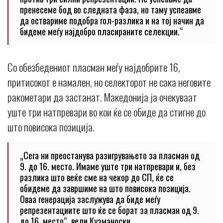
пренесеме бод во следната фаза, но таму успеавме
да оствариме подобра гол-разлика и на тој начин да
бидеме меѓу најдобро пласираните селекции.“
Со обезбедениот пласман меѓу најдобрите 16,
притисокот е намален, но селекторот не сака неговите
ракометари да застанат. Македонија ја очекуваат
уште три натпревари во кои ќе се обиде да стигне до
што повисока позиција.
„Сега ни преостанува разигрувањето за пласман од
9. до 16. место. Имаме уште три натпревари и, без
разлика што веќе сме на чекор до СП, ќе се
обидеме да завршиме на што повисока позиција.
Оваа генерација заслужува да биде меѓу
репрезентациите што ќе се борат за пласман од 9.
до 16. место“, вели Кузманоски.