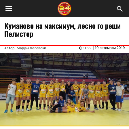
Куманово на максимум, лесно го реши
Пелистер
|
10 октомври 2019
Автор:
Марјан Делевски
11:22