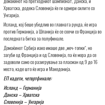
домаќинот на претходниот шампионат, Данска, и
Хрватска, додека Словенија ќе ги одмери силите со
Унгарија.
Исланд, кој беше убедлив во главната рунда, ќе игра
против Германија, а Шпанија ќе се соочи со Франција во
последната битка за полуфинале.
Домаќинот Србија иако имаше две „меч-топки“, но
загуби од Франција и од Словенија, па ќе мора да се
задоволи само со разигрување за пласман од 9 до 16
место, каде што ќе игра и Македонија.
ЕП кадети, четвртфинале:
Исланд – Германија
Данска – Хрватска
Словенија – Унгарија