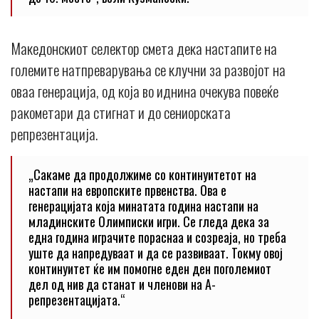
Македонскиот селектор смета дека настапите на
големите натпреварувања се клучни за развојот на
оваа генерација, од која во иднина очекува повеќе
ракометари да стигнат и до сениорската
репрезентација.
„Сакаме да продолжиме со континуитетот на
настапи на европските првенства. Ова е
генерацијата која минатата година настапи на
младинските Олимписки игри. Се гледа дека за
една година играчите пораснаа и созреаја, но треба
уште да напредуваат и да се развиваат. Токму овој
континуитет ќе им помогне еден ден поголемиот
дел од нив да станат и членови на А-
репрезентацијата.“