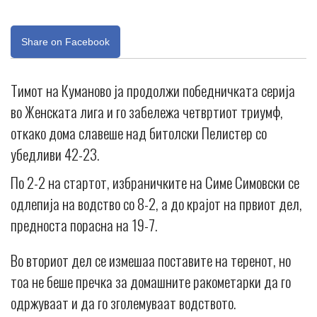
Share on Facebook
Тимот на Куманово ја продолжи победничката серија
во Женската лига и го забележа четвртиот триумф,
откако дома славеше над битолски Пелистер со
убедливи 42-23.
По 2-2 на стартот, избраничките на Симе Симовски се
одлепија на водство со 8-2, а до крајот на првиот дел,
предноста порасна на 19-7.
Во вториот дел се измешаа поставите на теренот, но
тоа не беше пречка за домашните ракометарки да го
одржуваат и да го зголемуваат водството.