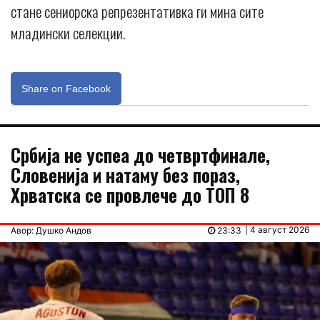
стане сениорска репрезентативка ги мина сите
младински селекции.
Share on Facebook
Србија не успеа до четвртфинале,
Словенија и натаму без пораз,
Хрватска се провлече до ТОП 8
| 4 август 2026
Авор: Душко Андов
23:33