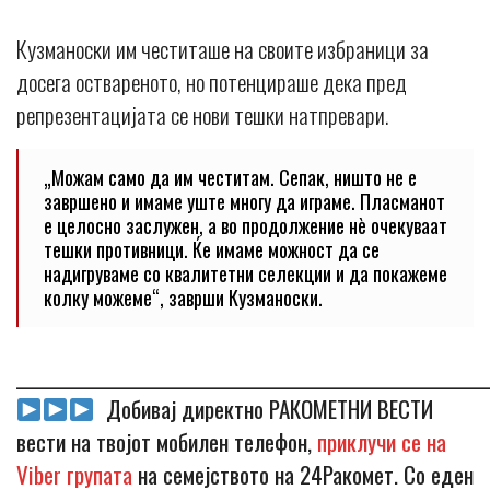
Кузманоски им честиташе на своите избраници за
досега оствареното, но потенцираше дека пред
репрезентацијата се нови тешки натпревари.
„Можам само да им честитам. Сепак, ништо не е
завршено и имаме уште многу да играме. Пласманот
е целосно заслужен, а во продолжение нè очекуваат
тешки противници. Ќе имаме можност да се
надигруваме со квалитетни селекции и да покажеме
колку можеме“, заврши Кузманоски.
_____________________________________________________________
Добивај директно РАКОМЕТНИ ВЕСТИ
вести на твојот мобилен телефон,
приклучи се на
Viber групата
на семејството на 24Ракомет. Со еден