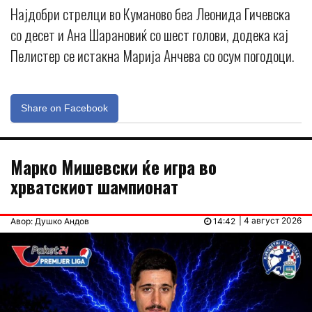
Најдобри стрелци во Куманово беа Леонида Гичевска
со десет и Ана Шарановиќ со шест голови, додека кај
Пелистер се истакна Марија Анчева со осум погодоци.
Share on Facebook
Марко Мишевски ќе игра во
хрватскиот шампионат
| 4 август 2026
Авор: Душко Андов
14:42