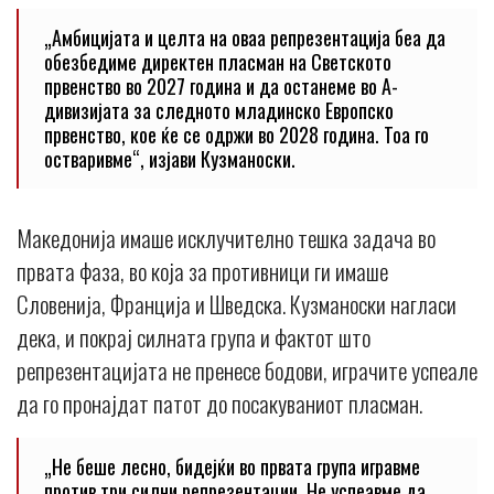
„Амбицијата и целта на оваа репрезентација беа да
обезбедиме директен пласман на Светското
првенство во 2027 година и да останеме во А-
дивизијата за следното младинско Европско
првенство, кое ќе се одржи во 2028 година. Тоа го
остваривме“, изјави Кузманоски.
Македонија имаше исклучително тешка задача во
првата фаза, во која за противници ги имаше
Словенија, Франција и Шведска. Кузманоски нагласи
дека, и покрај силната група и фактот што
репрезентацијата не пренесе бодови, играчите успеале
да го пронајдат патот до посакуваниот пласман.
„Не беше лесно, бидејќи во првата група игравме
против три силни репрезентации. Не успеавме да