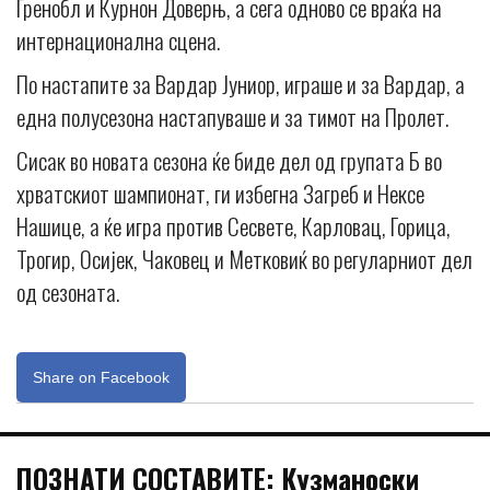
Гренобл и Курнон Доверњ, а сега одново се враќа на
интернационална сцена.
По настапите за Вардар Јуниор, играше и за Вардар, а
една полусезона настапуваше и за тимот на Пролет.
Сисак во новата сезона ќе биде дел од групата Б во
хрватскиот шампионат, ги избегна Загреб и Нексе
Нашице, а ќе игра против Сесвете, Карловац, Горица,
Трогир, Осијек, Чаковец и Метковиќ во регуларниот дел
од сезоната.
Share on Facebook
ПОЗНАТИ СОСТАВИТЕ: Кузманоски