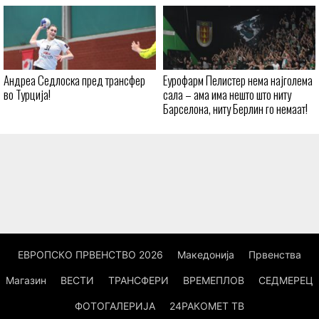
Андреа Седлоска пред трансфер
Еурофарм Пелистер нема најголема
во Турција!
сала – ама има нешто што ниту
Барселона, ниту Берлин го немаат!
ЕВРОПСКО ПРВЕНСТВО 2026
Македонија
Првенства
Магазин
ВЕСТИ
ТРАНСФЕРИ
ВРЕМЕПЛОВ
СЕДМЕРЕЦ
ФОТОГАЛЕРИЈА
24РАКОМЕТ ТВ