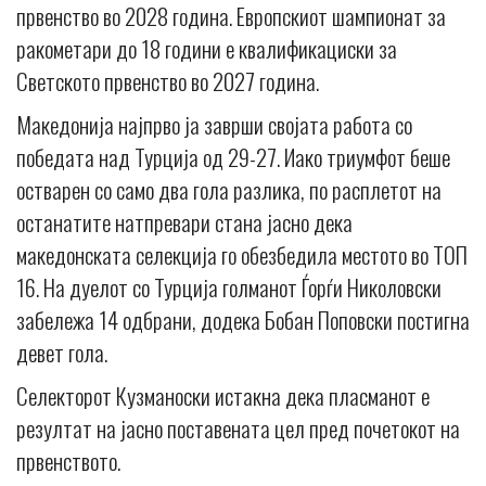
првенство во 2028 година. Европскиот шампионат за
ракометари до 18 години е квалификациски за
Светското првенство во 2027 година.
Македонија најпрво ја заврши својата работа со
победата над Турција од 29-27. Иако триумфот беше
остварен со само два гола разлика, по расплетот на
останатите натпревари стана јасно дека
македонската селекција го обезбедила местото во ТОП
16. На дуелот со Турција голманот Ѓорѓи Николовски
забележа 14 одбрани, додека Бобан Поповски постигна
девет гола.
Селекторот Кузманоски истакна дека пласманот е
резултат на јасно поставената цел пред почетокот на
првенството.