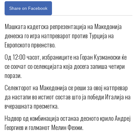
Share on Facebook
Машката кадетска репрезентација на Македонија
денеска го игра натпреварот против Турција на
Европското првенство.
Од 12:00 часот, избраниците на Горан Кузманоски ќе
се соочат со селекцијата која досега запиша четири
порази.
Селекторот на Македонија се реши за овој натпревар
да настапи во истиот состав што ја победи Италија на
вчерашната пресметка.
Надвор од комбинација останаа десното крило Андреј
Георгиев и голманот Мелин Фехми.