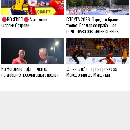
ВО ЖИВО
Македонија –
СТРУГА 2026: Охрид го брани
Фарски Острови
тронот, Вардар се враќа – се
подготвува ракометен спектакл
Во Неготино дојде еден од
„Овчарите“ се прва пречка за
најдобрите прволигашки стрелци
Македонија до Мундијал