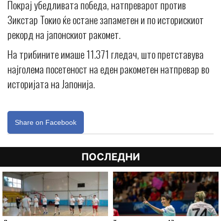
Покрај убедливата победа, натпреварот против
Зикстар Токио ќе остане запаметен и по историскиот
рекорд на јапонскиот ракомет.
На трибините имаше 11.371 гледач, што претставува
најголема посетеност на еден ракометен натпревар во
историјата на Јапонија.
Share on Facebook
ПОСЛЕДНИ