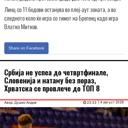
Линц со 11 бодови останува во плеј-аут зоната, а во
следното коло ќе игра со тимот на Брегенц каде игра
Влатко Митков.
Share on Facebook
Србија не успеа до четвртфинале,
Словенија и натаму без пораз,
Хрватска се провлече до ТОП 8
| 4 август 2026
Авор: Душко Андов
23:33