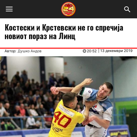
Костески и Крстевски не го спречија
новиот пораз на Линц
|
13 декември 2019
Автор:
Душко Андов
20:52