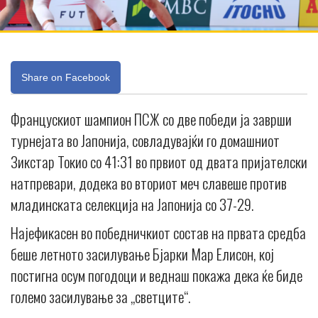
Share on Facebook
Францускиот шампион ПСЖ со две победи ја заврши
турнејата во Јапонија, совладувајќи го домашниот
Зикстар Токио со 41:31 во првиот од двата пријателски
натпревари, додека во вториот меч славеше против
младинската селекција на Јапонија со 37-29.
Најефикасен во победничкиот состав на првата средба
беше летното засилување Бјарки Мар Елисон, кој
постигна осум погодоци и веднаш покажа дека ќе биде
големо засилување за „светците“.