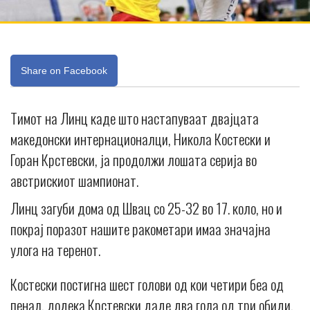
Share on Facebook
Тимот на Линц каде што настапуваат двајцата
македонски интернационалци, Никола Костески и
Горан Крстевски, ја продолжи лошата серија во
австрискиот шампионат.
Линц загуби дома од Швац со 25-32 во 17. коло, но и
покрај поразот нашите ракометари имаа значајна
улога на теренот.
Костески постигна шест голови од кои четири беа од
пенал, додека Крстевски даде два гола од три обиди.