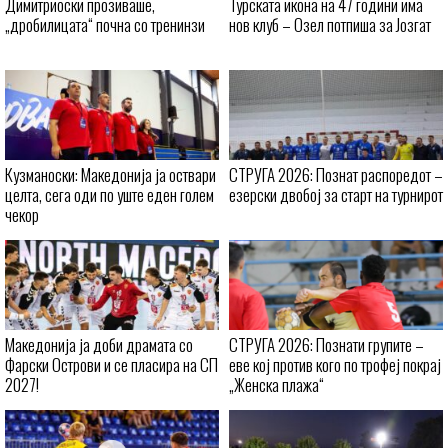
Димитриоски прозиваше,
Турската икона на 47 години има
„дробилицата“ почна со тренинзи
нов клуб – Озел потпиша за Јозгат
Кузманоски: Македонија ја оствари
СТРУГА 2026: Познат распоредот –
целта, сега оди по уште еден голем
езерски двобој за старт на турнирот
чекор
Македонија ја доби драмата со
СТРУГА 2026: Познати групите –
Фарски Острови и се пласира на СП
еве кој против кого по трофеј покрај
2027!
„Женска плажа“