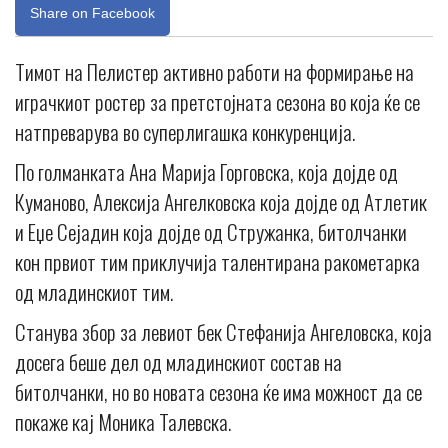
Share on Facebook
Тимот на Пелистер активно работи на формирање на
играчкиот ростер за претстојната сезона во која ќе се
натпреварува во суперлигашка конкуренција.
По голманката Ана Марија Горговска, која дојде од
Куманово, Алексија Ангелковска која дојде од Атлетик
и Еџе Сејадин која дојде од Стружанка, битолчанки
кон првиот тим приклучија талентирана ракометарка
од младинскиот тим.
Станува збор за левиот бек Стефанија Ангеловска, која
досега беше дел од младинскиот состав на
битолчанки, но во новата сезона ќе има можност да се
покаже кај Моника Талевска.