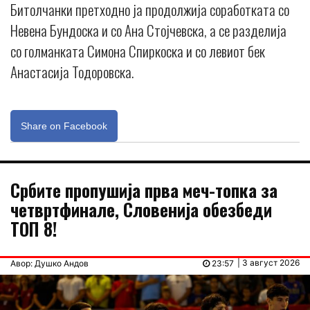
Битолчанки претходно ја продолжија соработката со
Невена Бундоска и со Ана Стојчевска, а се разделија
со голманката Симона Спиркоска и со левиот бек
Анастасија Тодоровска.
Share on Facebook
Србите пропушија прва меч-топка за
четвртфинале, Словенија обезбеди
ТОП 8!
| 3 август 2026
Авор: Душко Андов
23:57