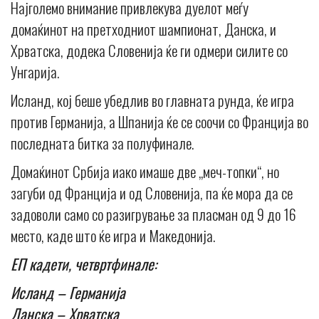
Најголемо внимание привлекува дуелот меѓу
домаќинот на претходниот шампионат, Данска, и
Хрватска, додека Словенија ќе ги одмери силите со
Унгарија.
Исланд, кој беше убедлив во главната рунда, ќе игра
против Германија, а Шпанија ќе се соочи со Франција во
последната битка за полуфинале.
Домаќинот Србија иако имаше две „меч-топки“, но
загуби од Франција и од Словенија, па ќе мора да се
задоволи само со разигрување за пласман од 9 до 16
место, каде што ќе игра и Македонија.
ЕП кадети, четвртфинале:
Исланд – Германија
Данска – Хрватска