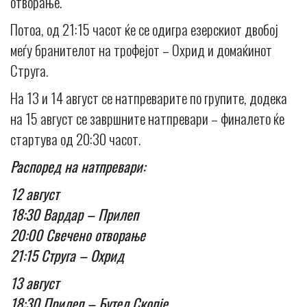
отворање.
Потоа, од 21:15 часот ќе се одигра езерскиот двобој
меѓу бранителот на трофејот – Охрид и домаќинот
Струга.
На 13 и 14 август се натпреварите по групите, додека
на 15 август се завршните натпревари – финалето ќе
стартува од 20:30 часот.
Распоред на натпревари:
12 август
18:30 Вардар – Прилеп
20:00 Свечено отворање
21:15 Струга – Охрид
13 август
18:30 Прилеп – Бутел Скопје