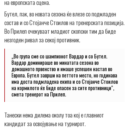
на европската сцена.
Бутел, пак, во новата сезона ќе влезе со подмладен
состав и со Стојанче Стоилов на тренерската позиција.
Во Прилеп очекуваат младиот скопски тим да биде
незгоден ривал за секој противник.
„Во група сме со шампионот Вардар и со Бутел.
Вардар доминираше во минатата сезона во
домашното првенство и имаше успешен настап во
Европа. Бутел заврши на петтото место, но годинава
има доста подмладена екипа и со Стојанче Стоилов
на кормилото ќе биде опасен за сите противници“,
смета тренерот на Прилеп.
Танески нема дилема околу тоа кој е главниот
кандидат за освојување на турнирот.