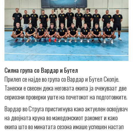
Силна група со Вардар и Бутел
Прилеп се најде во група со Вардар и Бутел Скопје.
Танески е свесен дека неговата екипа ја очекуваат две
сериозни проверки уште на почетокот на подготовките.
Вардар во Струга пристигнува како актуелен освојувач
на двојната круна во македонскиот ракомет и како
екипа што во минатата сезона имаше успешен настап