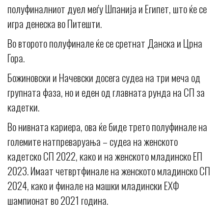
полуфиналниот дуел меѓу Шпанија и Египет, што ќе се
игра денеска во Питешти.
Во второто полуфинале ќе се сретнат Данска и Црна
Гора.
Божиновски и Начевски досега судеа на три меча од
групната фаза, но и еден од главната рунда на СП за
кадетки.
Во нивната кариера, ова ќе биде трето полуфинале на
големите натпреваруања – судеа на женското
кадетско СП 2022, како и на женското младинско ЕП
2023. Имаат четвртфинале на женското младинско СП
2024, како и финале на машки младински ЕХФ
шампионат во 2021 година.