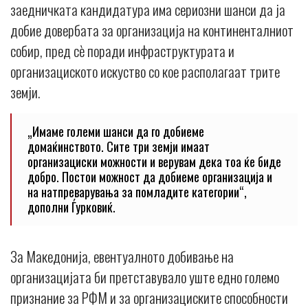
заедничката кандидатура има сериозни шанси да ја
добие довербата за организација на континенталниот
собир, пред сè поради инфраструктурата и
организациското искуство со кое располагаат трите
земји.
„Имаме големи шанси да го добиеме
домаќинството. Сите три земји имаат
организациски можности и верувам дека тоа ќе биде
добро. Постои можност да добиеме организација и
на натпреварувања за помладите категории“,
дополни Ѓурковиќ.
За Македонија, евентуалното добивање на
организацијата би претставувало уште едно големо
признание за РФМ и за организациските способности