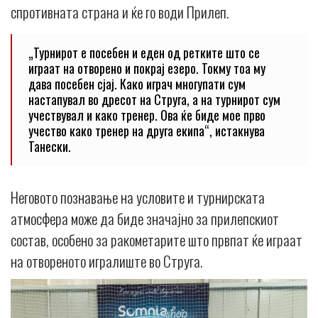
спротивната страна и ќе го води Прилеп.
„Турнирот е посебен и еден од ретките што се
играат на отворено и покрај езеро. Токму тоа му
дава посебен сјај. Како играч многупати сум
настапувал во дресот на Струга, а на турнирот сум
учествувал и како тренер. Ова ќе биде мое прво
учество како тренер на друга екипа“, истакнува
Танески.
Неговото познавање на условите и турнирската
атмосфера може да биде значајно за прилепскиот
состав, особено за ракометарите што првпат ќе играат
на отвореното игралиште во Струга.