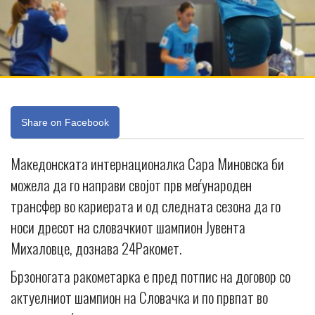
Share on Facebook
Македонската интернационалка Сара Миновска би
можела да го направи својот прв меѓународен
трансфер во кариерата и од следната сезона да го
носи дресот на словачкиот шампион Јувента
Михаловце, дознава 24Ракомет.
Брзоногата ракометарка е пред потпис на договор со
актуелниот шампион на Словачка и по првпат во