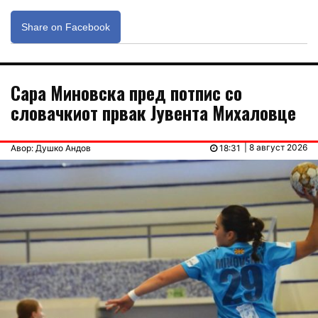
Share on Facebook
Сара Миновска пред потпис со
словачкиот првак Јувента Михаловце
| 8 август 2026
Авор: Душко Андов
18:31