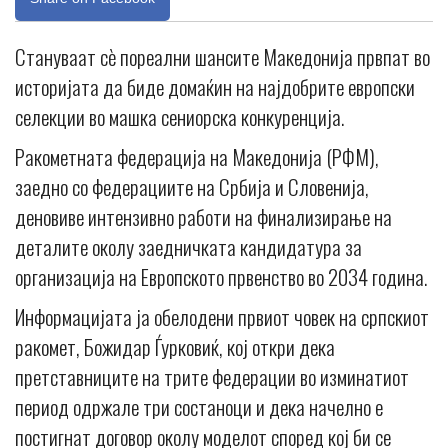
Стануваат сè пореални шансите Македонија првпат во
историјата да биде домаќин на најдобрите европски
селекции во машка сениорска конкуренција.
Ракометната федерација на Македонија (РФМ),
заедно со федерациите на Србија и Словенија,
деновиве интензивно работи на финализирање на
деталите околу заедничката кандидатура за
организација на Европското првенство во 2034 година.
Информацијата ја обелодени првиот човек на српскиот
ракомет, Божидар Ѓурковиќ, кој откри дека
претставниците на трите федерации во изминатиот
период одржале три состаноци и дека начелно е
постигнат договор околу моделот според кој би се