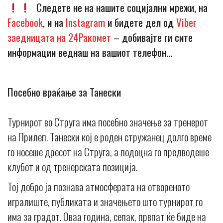
Следете не на нашите социјални мрежи, на
Facebook
, и на
Instagram
и бидете дел од
Viber
заедницата на 24Ракомет
– добивајте ги сите
информации веднаш на вашиот телефон…
Посебно враќање за Танески
Турнирот во Струга има посебно значење за тренерот
на Прилеп. Танески кој е роден стружанец долго време
го носеше дресот на Струга, а подоцна го предводеше
клубот и од тренерската позиција.
Тој добро ја познава атмосферата на отвореното
игралиште, публиката и значењето што турнирот го
има за градот. Оваа година, сепак, првпат ќе биде на