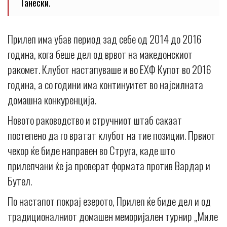
Танески.
Прилеп има убав период зад себе од 2014 до 2016
година, кога беше дел од врвот на македонскиот
ракомет. Клубот настапуваше и во ЕХФ Купот во 2016
година, а со години има континуитет во најсилната
домашна конкуренција.
Новото раководство и стручниот штаб сакаат
постепено да го вратат клубот на тие позиции. Првиот
чекор ќе биде направен во Струга, каде што
прилепчани ќе ја проверат формата против Вардар и
Бутел.
По настапот покрај езерото, Прилеп ќе биде дел и од
традиционалниот домашен меморијален турнир „Миле