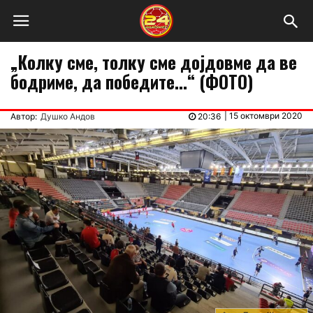
„Колку сме, толку сме дојдовме да ве
бодриме, да победите…“ (ФОТО)
|
15 октомври 2020
Автор:
Душко Андов
20:36