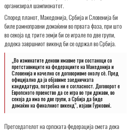
организирал шампионатот.
Според планот, Македонија, Србија и Словенија би
биле рамноправни домаќини во првата фаза, при што
во секоја од трите земји би се играле по две групи,
додека завршниот викенд би се одржал во Србија.
„Во изминатите денови имавме три состаноци со
претставниците на федерациите на Македонија и
Словенија и начелно се договоривме околу сè. Пред
официјално да ја објавиме заедничката
кандидатура, потребна ни е согласност. Договорот е
Европското првенство да се игра во три држави, во
секоја да има по две групи, а Србија да биде
домаќин на финалниот викенд“, изјави Ѓурковиќ.
Претседателот на српската федерација смета дека