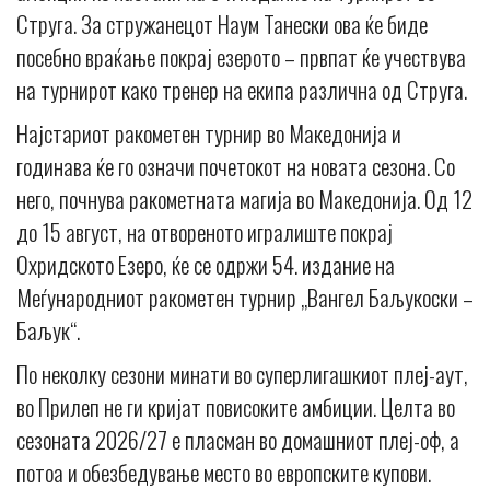
Струга. За стружанецот Наум Танески ова ќе биде
посебно враќање покрај езерото – првпат ќе учествува
на турнирот како тренер на екипа различна од Струга.
Најстариот ракометен турнир во Македонија и
годинава ќе го означи почетокот на новата сезона. Со
него, почнува ракометната магија во Македонија. Од 12
до 15 август, на отвореното игралиште покрај
Охридското Езеро, ќе се одржи 54. издание на
Меѓународниот ракометен турнир „Вангел Баљукоски –
Баљук“.
По неколку сезони минати во суперлигашкиот плеј-аут,
во Прилеп не ги кријат повисоките амбиции. Целта во
сезоната 2026/27 е пласман во домашниот плеј-оф, а
потоа и обезбедување место во европските купови.