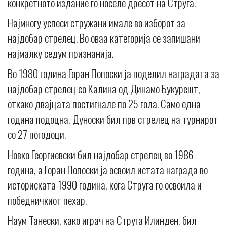
конкретното издание го носеле дресот на Струга.
Најмногу успеси стружани имале во изборот за
најдобар стрелец. Во оваа категорија се запишани
најмалку седум признанија.
Во 1980 година Горан Попоски ја поделил наградата за
најдобар стрелец со Калина од Динамо Букурешт,
откако двајцата постигнале по 25 гола. Само една
година подоцна, Дуноски бил прв стрелец на турнирот
со 27 погодоци.
Новко Георгиевски бил најдобар стрелец во 1986
година, а Горан Попоски ја освоил истата награда во
историската 1990 година, кога Струга го освоила и
победничкиот пехар.
Наум Танески, како играч на Струга Илинден, бил