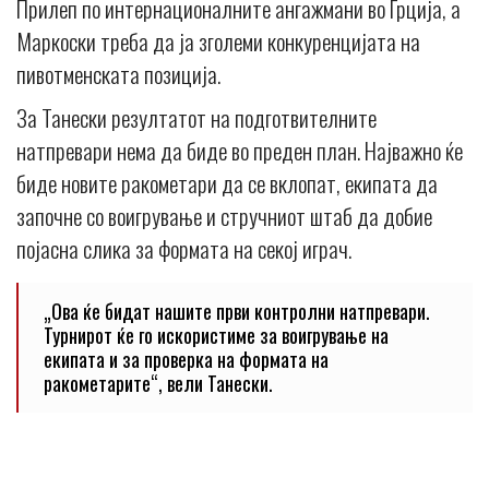
Прилеп по интернационалните ангажмани во Грција, а
Маркоски треба да ја зголеми конкуренцијата на
пивотменската позиција.
За Танески резултатот на подготвителните
натпревари нема да биде во преден план. Најважно ќе
биде новите ракометари да се вклопат, екипата да
започне со воигрување и стручниот штаб да добие
појасна слика за формата на секој играч.
„Ова ќе бидат нашите први контролни натпревари.
Турнирот ќе го искористиме за воигрување на
екипата и за проверка на формата на
ракометарите“, вели Танески.