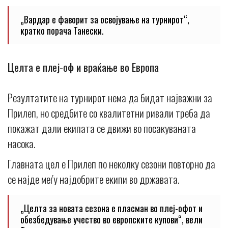
„Вардар е фаворит за освојување на турнирот“,
кратко порача Танески.
Целта е плеј-оф и враќање во Европа
Резултатите на турнирот нема да бидат најважни за
Прилеп, но средбите со квалитетни ривали треба да
покажат дали екипата се движи во посакуваната
насока.
Главната цел е Прилеп по неколку сезони повторно да
се најде меѓу најдобрите екипи во државата.
„Целта за новата сезона е пласман во плеј-офот и
обезбедување учество во европските купови“, вели