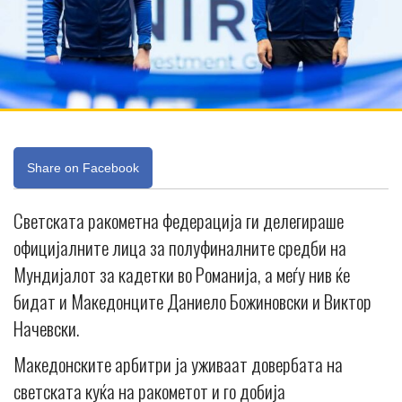
Share on Facebook
Светската ракометна федерација ги делегираше
официјалните лица за полуфиналните средби на
Мундијалот за кадетки во Романија, а меѓу нив ќе
бидат и Македонците Даниело Божиновски и Виктор
Начевски.
Македонските арбитри ја уживаат довербата на
светската куќа на ракометот и го добија