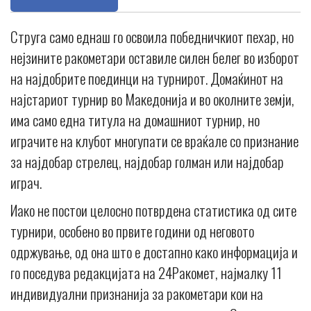
Струга само еднаш го освоила победничкиот пехар, но
нејзините ракометари оставиле силен белег во изборот
на најдобрите поединци на турнирот. Домаќинот на
најстариот турнир во Македонија и во околните земји,
има само една титула на домашниот турнир, но
играчите на клубот многупати се враќале со признание
за најдобар стрелец, најдобар голман или најдобар
играч.
Иако не постои целосно потврдена статистика од сите
турнири, особено во првите години од неговото
одржување, од она што е достапно како информација и
го поседува редакцијата на 24Ракомет, најмалку 11
индивидуални признанија за ракометари кои на