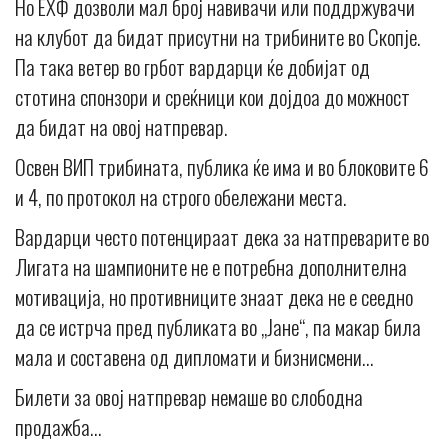
Но ЕХФ дозволи мал број навивачи или поддржувачи
на клубот да бидат присутни на трибините во Скопје.
Па така ветер во грбот вардарци ќе добијат од
стотина спонзори и среќници кои дојдоа до можност
да бидат на овој натпревар.
Освен ВИП трибината, публика ќе има и во блоковите 6
и 4, по протокол на строго обележани места.
Вардарци често потенцираат дека за натпреварите во
Лигата на шампионите не е потребна дополнителна
мотивација, но противниците знаат дека не е сеедно
да се истрча пред публиката во „Јане“, па макар била
мала и составена од дипломати и бизнисмени…
Билети за овој натпревар немаше во слободна
продажба…