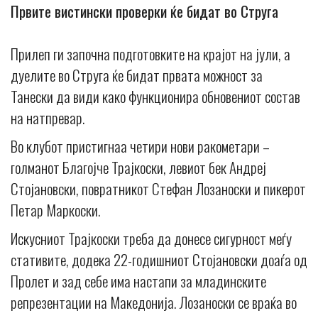
Првите вистински проверки ќе бидат во Струга
Прилеп ги започна подготовките на крајот на јули, а
дуелите во Струга ќе бидат првата можност за
Танески да види како функционира обновениот состав
на натпревар.
Во клубот пристигнаа четири нови ракометари –
голманот Благојче Трајкоски, левиот бек Андреј
Стојановски, повратникот Стефан Лозаноски и пикерот
Петар Маркоски.
Искусниот Трајкоски треба да донесе сигурност меѓу
стативите, додека 22-годишниот Стојановски доаѓа од
Пролет и зад себе има настапи за младинските
репрезентации на Македонија. Лозаноски се враќа во