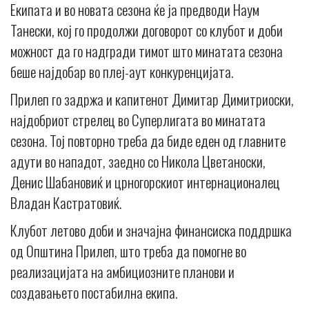
Екипата и во новата сезона ќе ја предводи Наум
Танески, кој го продолжи договорот со клубот и доби
можност да го надгради тимот што минатата сезона
беше најдобар во плеј-аут конкуренцијата.
Прилеп го задржа и капитенот Димитар Димитриоски,
најдобриот стрелец во Суперлигата во минатата
сезона. Тој повторно треба да биде еден од главните
адути во нападот, заедно со Никола Цветаноски,
Денис Шабановиќ и црногорскиот интернационалец
Владан Кастратовиќ.
Клубот летово доби и значајна финансиска поддршка
од Општина Прилеп, што треба да помогне во
реализацијата на амбициозните планови и
создавањето постабилна екипа.