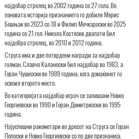
најдобар стрелец во 2002 година со 27 гола. Во
поновата историја признанието го добиле Мерис
Бошњак во 2023 со 18 и Филип Мечкароски во 2025
година со 21 гол. Никола Костески двапати бил
најдобра стрелец, во 2010 и 2012 година.
Струга има и две потврдени награди за најдобар
голман. Славчо Каланоски бил најдобар во 1983, а
Горан Чушкоски во 1989 година, кога домаќинот го
освоил второто место.
Во категоријата најдобар играч се запишани Новко
Георгиевски во 1990 и Горан Димитриоски во 1995
година.
Најуспешни ракометари во дресот на Струга се Горан
Попоски и Новко Георгиевски со по две признанија.