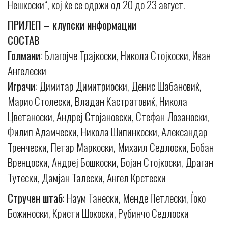
Нешкоски“, кој ќе се одржи од 20 до 23 август.
ПРИЛЕП – клупски информации
СОСТАВ
Голмани
: Благојче Трајкоски, Никола Стојкоски, Иван
Ангелески
Играчи
: Димитар Димитриоски, Денис Шабановиќ,
Марио Столески, Владан Кастратовиќ, Никола
Цветаноски, Андреј Стојановски, Стефан Лозаноски,
Филип Адамчески, Никола Шипинкоски, Александар
Тренчески, Петар Маркоски, Михаил Седлоски, Бобан
Вренцоски, Андреј Бошкоски, Бојан Стојкоски, Драган
Тутески, Дамјан Талески, Ангел Крстески
Стручен штаб
: Наум Танески, Менде Петлески, Ѓоко
Божиноски, Кристи Шокоски, Рубинчо Седлоски