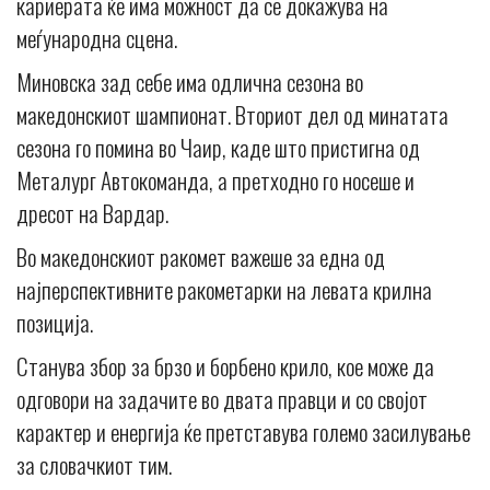
кариерата ќе има можност да се докажува на
меѓународна сцена.
Миновска зад себе има одлична сезона во
македонскиот шампионат. Вториот дел од минатата
сезона го помина во Чаир, каде што пристигна од
Металург Автокоманда, а претходно го носеше и
дресот на Вардар.
Во македонскиот ракомет важеше за една од
најперспективните ракометарки на левата крилна
позиција.
Станува збор за брзо и борбено крило, кое може да
одговори на задачите во двата правци и со својот
карактер и енергија ќе претставува големо засилување
за словачкиот тим.