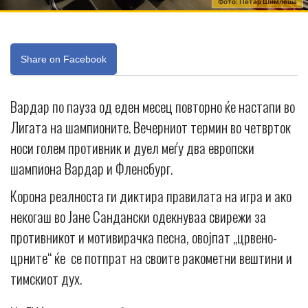
Фото: Петар Шимлеша
Share on Facebook
Вардар по пауза од еден месец повторно ќе настапи во
Лигата на шампионите. Вечерниот термин во четврток
носи голем противник и дуел меѓу два европски
шампиона Вардар и Фленсбург.
Корона реалноста ги диктира правилата на игра и ако
некогаш во Јане Сандански одекнуваа свирежи за
противникот и мотивирачка песна, овојпат „црвено-
црните“ ќе се потпрат на своите ракометни вештини и
тимскиот дух.