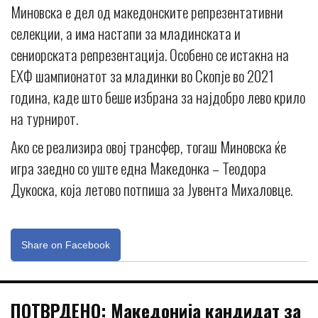
Миновска е дел од македонските репрезентативни
селекции, а има настапи за младинската и
сениорската репрезентација. Особено се истакна на
ЕХФ шампионатот за младинки во Скопје во 2021
година, каде што беше избрана за најдобро лево крило
на турнирот.
Ако се реализира овој трансфер, тогаш Миновска ќе
игра заедно со уште една Македонка – Теодора
Дукоска, која летово потпиша за Јувента Михаловце.
Share on Facebook
ПОТВРДЕНО: Македонија кандидат за