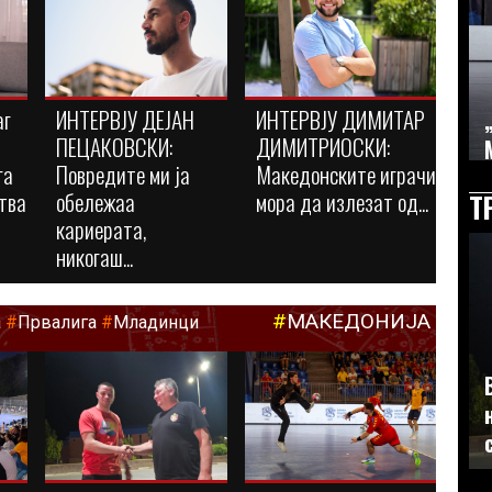
аг
ИНТЕРВЈУ ДЕЈАН
ИНТЕРВЈУ ДИМИТАР
ПЕЦАКОВСКИ:
ДИМИТРИОСКИ:
га
Повредите ми ја
Македонските играчи
тва
обележаа
мора да излезат од...
Т
кариерата,
никогаш...
#
МАКЕДОНИЈА
а
#
Првалига
#
Младинци