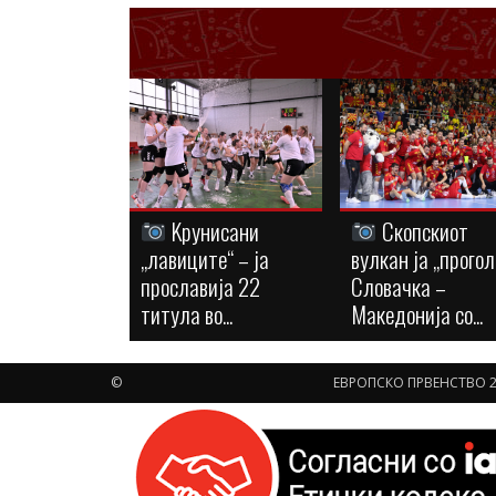
Kрунисани
Скопскиот
„лавиците“ – ја
вулкан ја „прогол
прославија 22
Словачка –
титула во...
Македонија со...
©
ЕВРОПСКО ПРВЕНСТВО 2