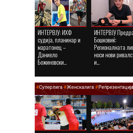
ИНТЕРВЈУ: ИХФ
ИНТЕРВЈУ Предр
судија, планинар и
Бошковиќ:
маратонец –
Регионалната ли
Даниело
носи нови ривалс
Божиновски...
и...
#
Суперлига
#
Женскалига
#
Репрезентациј