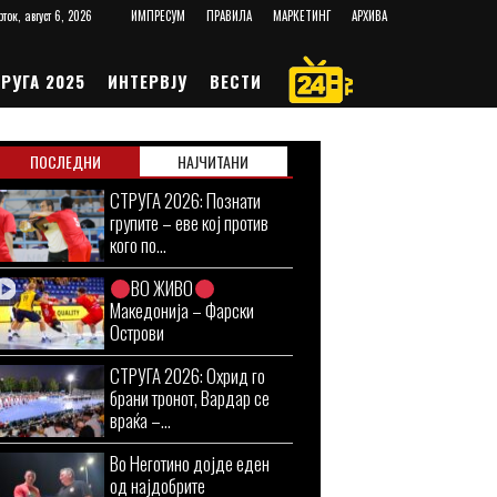
рток, август 6, 2026
ИМПРЕСУМ
ПРАВИЛА
МАРКЕТИНГ
АРХИВА
РУГА 2025
ИНТЕРВЈУ
ВЕСТИ
ПОСЛЕДНИ
НАЈЧИТАНИ
СТРУГА 2026: Познати
групите – еве кој против
кого по...
ВО ЖИВО
Македонија – Фарски
Острови
СТРУГА 2026: Охрид го
брани тронот, Вардар се
враќа –...
Во Неготино дојде еден
од најдобрите