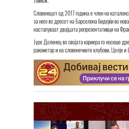
Лимож.
Словенецот од 2017 година е член на каталонс
за него во дресот на Барселона бидејќи во нова
настапуваат двајцата репрезентативци на Фра
Јуре Доленец во својата кариера го носеше др
ракометар и на словенечките клубови, Целје и