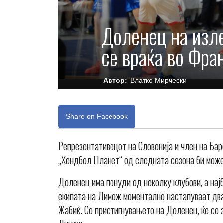
Доленец на изле
се враќа во Фра
Автор:
Влатко Мирчески
Share on Facebook
Репрезентативецот на Словенија и член на Ба
„Хендбол Планет“ од следната сезона би може
Доленец има понуди од неколку клубови, а нај
екипата на Лимож моментално настапуваат двај
Жабиќ. Со пристигнувањето на Доленец, ќе се 