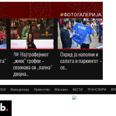
#
ФОТОГАЛЕРИЈА
Најтрофејниот
Охрид ја наполни и
та“
„жнее“ трофеи –
салата и паркингот –
сезонава си „лапна“
се...
двојна...
026
Македонија
Првенства
Магазин
ВЕСТИ
ТРАНСФЕРИ
ВР