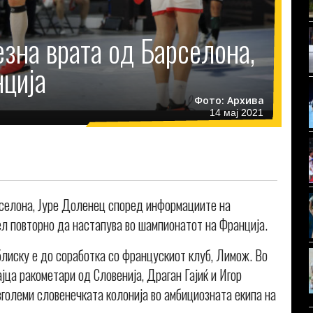
зна врата од Барселона,
нција
Фото: Архива
14 мај 2021
рселона, Јуре Доленец според информациите на
л повторно да настапува во шампионатот на Франција.
блиску е до соработка со францускиот клуб, Лимож. Во
ца ракометари од Словенија, Драган Гајиќ и Игор
зголеми словенечката колонија во амбициозната екипа на