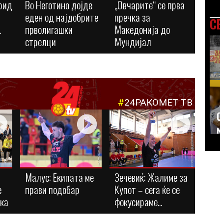
рид
Во Неготино дојде
„Овчарите“ се прва
еден од најдобрите
пречка за
С
.
прволигашки
Македонија до
стрелци
Мундијал
#
24РАКОМЕТ ТВ
Малус: Eкипата ме
Зечевиќ: Жалиме за
е
прави подобар
Купот – сега ќе се
ука
фокусираме...