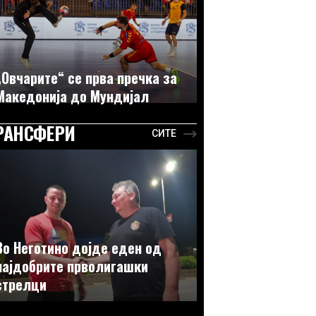
„Овчарите“ се прва пречка за
Македонија до Мундијал
РАНСФЕРИ
СИТЕ
Во Неготино дојде еден од
најдобрите прволигашки
стрелци