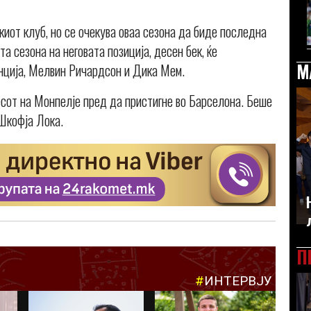
киот клуб, но се очекува оваа сезона да биде последна
та сезона на неговата позиција, десен бек, ќе
М
нција, Мелвин Ричардсон и Дика Мем.
есот на Монпелје пред да пристигне во Барселона. Беше
 Шкофја Лока.
П
#
ИНТЕРВЈУ