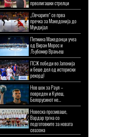
прволигашки стрелци
„Овчарите“ се прва
пречка за Македонија до
Мундијал
Петмина Македонци учеа
од Виран Морос и
Љубомир Врањеш
ПСЖ победи во Јапонија
и беше дел од историски
рекорд!
Нов шок за Раул –
повреден и Кулеш,
Белорусинот не...
Новеска прозиваше,
Вардар тргна со
подготовките за новата
сеазона