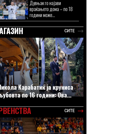
Дувњак го најави
враќањето дома – по 18
години може...
АГАЗИН
СИТЕ
Никола Карабатиќ ја круниса
љубовта по 16 години: Ова...
РВЕНСТВА
СИТЕ