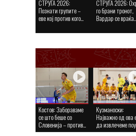
СТРУГА 2026:
СТРУГА 2026: Ох
Познати групите –
го брани тронот,
еве кој против кого...
Вардар се враќа..
Костов: Забораваме
Кузманоски:
се што беше со
Најважно од ова 
Словенија – против...
да извлечеме по