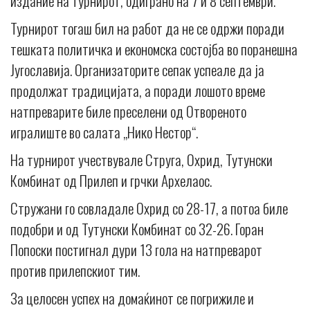
издание на турнирот, одиграно на 7 и 8 септември.
Турнирот тогаш бил на работ да не се одржи поради
тешката политичка и економска состојба во поранешна
Југославија. Организаторите сепак успеале да ја
продолжат традицијата, а поради лошото време
натпреварите биле преселени од Отвореното
игралиште во салата „Нико Нестор“.
На турнирот учествувале Струга, Охрид, Тутунски
Комбинат од Прилеп и грчки Архелаос.
Стружани го совладале Охрид со 28-17, а потоа биле
подобри и од Тутунски Комбинат со 32-26. Горан
Попоски постигнал дури 13 гола на натпреварот
против прилепскиот тим.
За целосен успех на домаќинот се погрижиле и