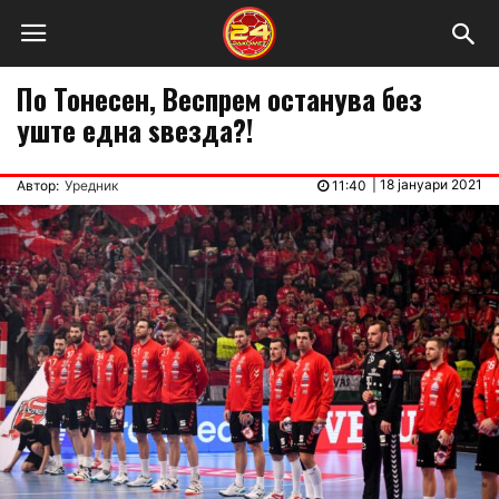
По Тонесен, Веспрем останува без
уште една ѕвезда?!
|
18 јануари 2021
Автор:
Уредник
11:40