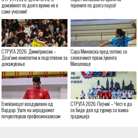
домаќинот по долго време не е
терените по долга пауза!
само учесник!
СТРУГА 2026: Димитриоски –
Сара Миновска пред потпис со
Доаѓаме комплетни и подготвени за
словачкиот првак Јувента
докажување
Михаловце
Египќанецот воодушевен од
СТРУГА 2026: Пејчиќ – Чест е да
Вардар: Уште на аеродромот
се биде дел од турнир со ваква
почувствував професионализам
традиција