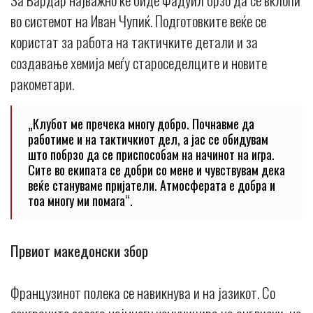
во системот на Иван Чупиќ. Подготовките веќе се
користат за работа на тактичките детали и за
создавање хемија меѓу староседелците и новите
ракометари.
„Клубот ме пречека многу добро. Почнавме да
работиме и на тактичкиот дел, а јас се обидувам
што побрзо да се приспособам на начинот на игра.
Сите во екипата се добри со мене и чувствувам дека
веќе стануваме пријатели. Атмосферата е добра и
тоа многу ми помага“.
Првиот македонски збор
Французинот полека се навикнува и на јазикот. Со