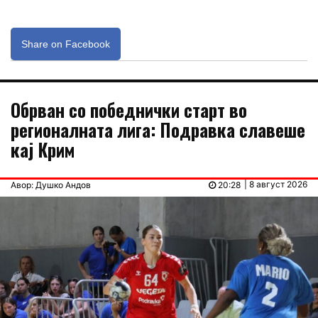
Share on Facebook
Обрван со победнички старт во
регионалната лига: Подравка славеше
кај Крим
| 8 август 2026
Авор: Душко Андов
20:28