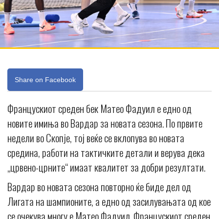
Share on Facebook
Францускиот среден бек Матео Фадуил е едно од
новите имиња во Вардар за новата сезона. По првите
недели во Скопје, тој веќе се вклопува во новата
средина, работи на тактичките детали и верува дека
„црвено-црните“ имаат квалитет за добри резултати.
Вардар во новата сезона повторно ќе биде дел од
Лигата на шампионите, а едно од засилувањата од кое
се очекува многу е Матео Фадуил. Францускиот среден