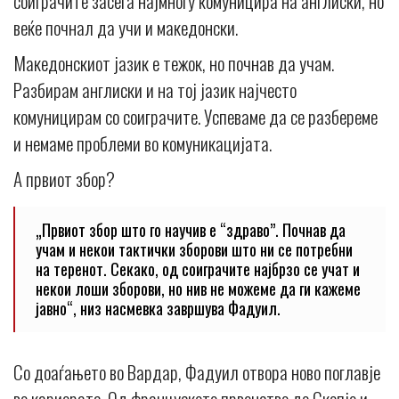
соиграчите засега најмногу комуницира на англиски, но
веќе почнал да учи и македонски.
Македонскиот јазик е тежок, но почнав да учам.
Разбирам англиски и на тој јазик најчесто
комуницирам со соиграчите. Успеваме да се разбереме
и немаме проблеми во комуникацијата.
А првиот збор?
„Првиот збор што го научив е “здраво”. Почнав да
учам и некои тактички зборови што ни се потребни
на теренот. Секако, од соиграчите најбрзо се учат и
некои лоши зборови, но нив не можеме да ги кажеме
јавно“, низ насмевка завршува Фадуил.
Со доаѓањето во Вардар, Фадуил отвора ново поглавје
во кариерата. Од француското првенство до Скопје и