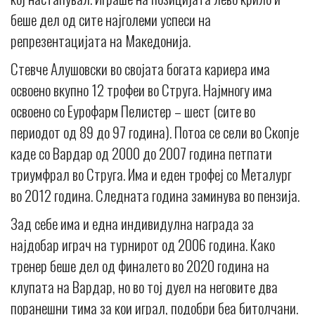
беше дел од сите најголеми успеси на
репрезентацијата на Македонија.
Стевче Алушовски во својата богата кариера има
освоено вкупно 12 трофеи во Струга. Најмногу има
освоено со Еурофарм Пелистер – шест (сите во
периодот од 89 до 97 година). Потоа се сели во Скопје
каде со Вардар од 2000 до 2007 година петпати
триумфрал во Струга. Има и еден трофеј со Металург
во 2012 година. Следната година заминува во пензија.
Зад себе има и една индивидулнa награда за
најдобар играч на турнирот од 2006 година. Како
тренер беше дел од финалето во 2020 година на
клупата на Вардар, но во тој дуел на неговите два
поранешни тима за кои играл, подобри беа битолчани.