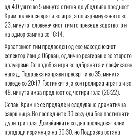
од 4:0 уште во 5 минута стигна до убедлива предност.
Крим полека се врати во игра, а по израмнувањето во
23. минута, словенечкиот тим го презеде водството и
на одмор замина со 16:14.
Хрватскиот тим предводен од екс македонскиот
селектор Ивица Обрван, одлично реагираше во второто
полувреме. Со подобра игра во одбраната и поефикасен
напад, Подравка направи пресврт и во 35. минута
поведе со 20:17. Гостинките ја контролираа играта и во
49. минута имаа предност од четири гола (26:22).
Сепак, Крим не се предаде и следуваше драматична
завршница. Во последните 30 секунди беа постигнати
дури три гола. Домаќинките со два последователни
погодоци израмнија на 30:30, но Подравка остана