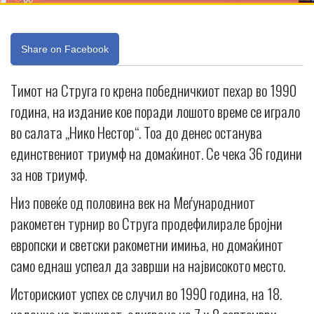
Share on Facebook
Тимот на Струга го крена победничкиот пехар во 1990
година, на издание кое поради лошото време се играло
во салата „Нико Нестор“. Тоа до денес останува
единствениот триумф на домаќинот. Се чека 36 години
за нов триумф.
Низ повеќе од половина век на Меѓународниот
ракометен турнир во Струга продефилирале бројни
европски и светски ракометни имиња, но домаќинот
само еднаш успеал да заврши на највисокото место.
Историскиот успех се случил во 1990 година, на 18.