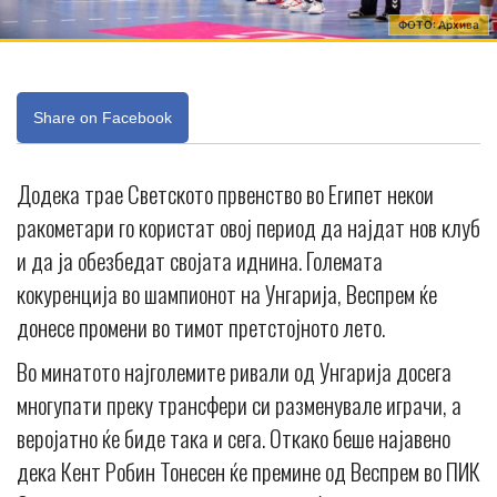
ФОТО: Архива
Share on Facebook
Додека трае Светското првенство во Египет некои
ракометари го користат овој период да најдат нов клуб
и да ја обезбедат својата иднина. Големата
кокуренција во шампионот на Унгарија, Веспрем ќе
донесе промени во тимот претстојното лето.
Во минатото најголемите ривали од Унгарија досега
многупати преку трансфери си разменувале играчи, а
веројатно ќе биде така и сега. Откако беше најавено
дека Кент Робин Тонесен ќе премине од Веспрем во ПИК