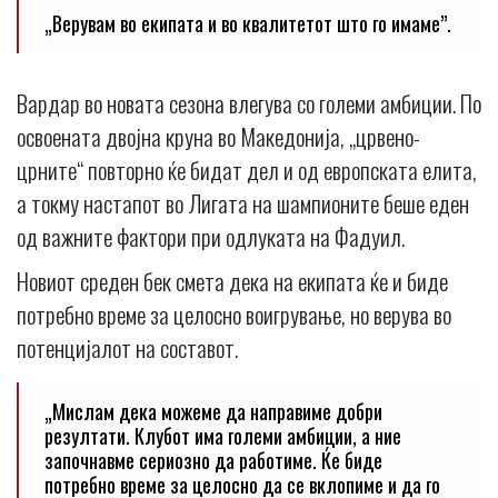
„Верувам во екипата и во квалитетот што го имаме”.
Вардар во новата сезона влегува со големи амбиции. По
освоената двојна круна во Македонија, „црвено-
црните“ повторно ќе бидат дел и од европската елита,
а токму настапот во Лигата на шампионите беше еден
од важните фактори при одлуката на Фадуил.
Новиот среден бек смета дека на екипата ќе и биде
потребно време за целосно воигрување, но верува во
потенцијалот на составот.
„Мислам дека можеме да направиме добри
резултати. Клубот има големи амбиции, а ние
започнавме сериозно да работиме. Ќе биде
потребно време за целосно да се вклопиме и да го