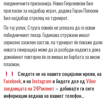
поединечните признанија. Новко Георгиевски бил
прогласен за најдобар играч, додека Горан Попоски
бил најдобар стрелец на турнирот.
По тој успех, Струга повеќе не успеала да го освои
победничкиот пехар. Годинава стружани имаат
сериозно засилен состав, па турнирот ќе покаже дали
новата генерација може да ја разбуди надежта дека
домаќинот повторно ќе се вмеша во борбата за висок
пласман.
Следете не на нашите социјални мрежи, на
Facebook
, и на
Instagram
и бидете дел од
Viber
заедницата на 24Ракомет
– добивајте ги сите
информации веднаш на вашиот телефон…