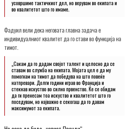
усовршиме тактичкиот дел, но верувам во екипата и
во квалитетот што го имаме.
Фадуил вели дека неговата главна задача е
индивидуалниот квалитет да го стави во функција на
тимот.
„Сакам да го дадам својот талент и целосно да се
ставам во служба на екипата. Мојата цел е да му
помогнам на тимот да победува на што повеќе
натпревари. Долги години играв во Франција и
стекнав искуство во силно првенство. Ќе се обидам
да ги пренесам тоа искуство и квалитетот што го
поседувам, но најважно е секогаш да го давам
максимумот за екипата.
Не сака да биде „новиот Пранди“