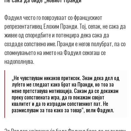
Фадуил често го поврзуваат со францускиот
репрезентативец Елохим Пранди. Тој, сепак, не сака да
живее од споредбите и потенцира дека сака да
создаде сопствено име. Пранди е негов полубрат, па со
спомнувањето на името на Фадуил секогаш се
надополнува.
„Не чувствувам никаков притисок. Знам дека дел од
луѓето ме гледаат како брат на Пранди, но тоа за
мене претставува мотивација. Сакам да се докажам
преку сопствената игра, да го покажам својот
квалитет и да го изградам сопствениот пат. Не
размислувам за тоа како за товар“, вели Фадуил.
За Вардар најважно ќе биде Фадуил брзо да се вклопи