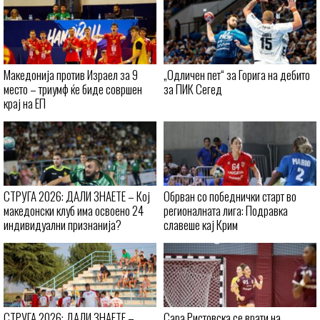
Македонија против Израел за 9
„Одличен пет“ за Горига на дебито
место – триумф ќе биде совршен
за ПИК Сегед
крај на ЕП
СТРУГА 2026: ДАЛИ ЗНАЕТЕ – Кој
Обрван со победнички старт во
македонски клуб има освоено 24
регионалната лига: Подравка
индивидуални признанија?
славеше кај Крим
СТРУГА 2026: ДАЛИ ЗНАЕТЕ –
Сара Ристовска се врати на