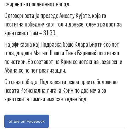
смирена во последниот напад.
Одговорноста ја презеде Аисату Кујате, која го
постигна победничкиот гол и донесе голема радост за
хрватскиот тим – 31:30.
Најефикасна кај Подравка беше Клара Биртиќ со пет
гола, додека Матеа Шошо и Тина Баришиќ постигнаа
по четири. Во составот на Крим се истакнаа Јохансен и
Абина со по пет реализации.
Со оваа победа, Подравка ги освои првите бодови во
новата Регионална лига, а Крим по два меча со
хрватските тимови има само еден бод.
Share on Facebook