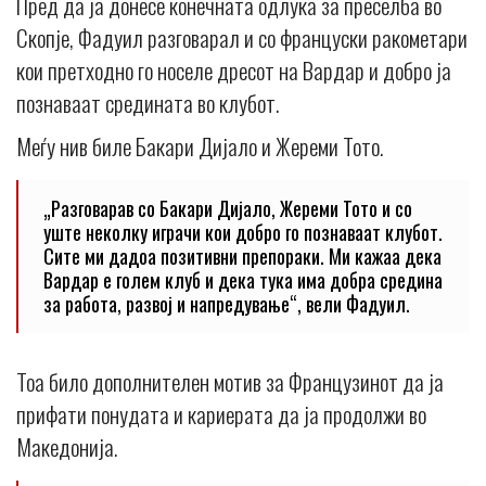
Пред да ја донесе конечната одлука за преселба во
Скопје, Фадуил разговарал и со француски ракометари
кои претходно го носеле дресот на Вардар и добро ја
познаваат средината во клубот.
Меѓу нив биле Бакари Дијало и Жереми Тото.
„Разговарав со Бакари Дијало, Жереми Тото и со
уште неколку играчи кои добро го познаваат клубот.
Сите ми дадоа позитивни препораки. Ми кажаа дека
Вардар е голем клуб и дека тука има добра средина
за работа, развој и напредување“, вели Фадуил.
Тоа било дополнителен мотив за Французинот да ја
прифати понудата и кариерата да ја продолжи во
Македонија.