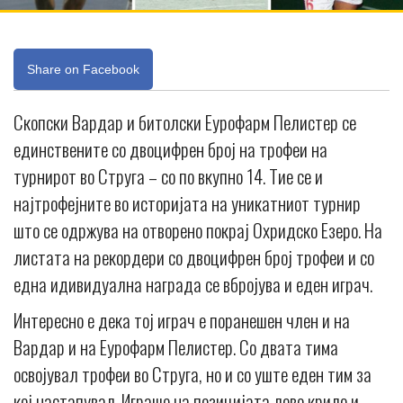
Share on Facebook
Скопски Вардар и битолски Еурофарм Пелистер се
единствените со двоцифрен број на трофеи на
турнирот во Струга – со по вкупно 14. Тие се и
најтрофејните во историјата на уникатниот турнир
што се одржува на отворено покрај Охридско Езеро. На
листата на рекордери со двоцифрен број трофеи и со
една идивидуална награда се вбројува и еден играч.
Интересно е дека тој играч е поранешен член и на
Вардар и на Еурофарм Пелистер. Со двата тима
освојувал трофеи во Струга, но и со уште еден тим за
кој настапувал. Играше на позицијата лево крило и