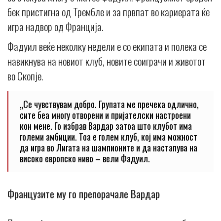
бек пристигна од Трембле и за првпат во кариерата ќе
игра надвор од Франција.
Фадуил веќе неколку недели е со екипата и полека се
навикнува на новиот клуб, новите соиграчи и животот
во Скопје.
„Се чувствувам добро. Групата ме пречека одлично,
сите беа многу отворени и пријателски настроени
кон мене. Го избрав Вардар затоа што клубот има
големи амбиции. Тоа е голем клуб, кој има можност
да игра во Лигата на шампионите и да настапува на
високо европско ниво – вели Фадуил.
Французите му го препорачале Вардар