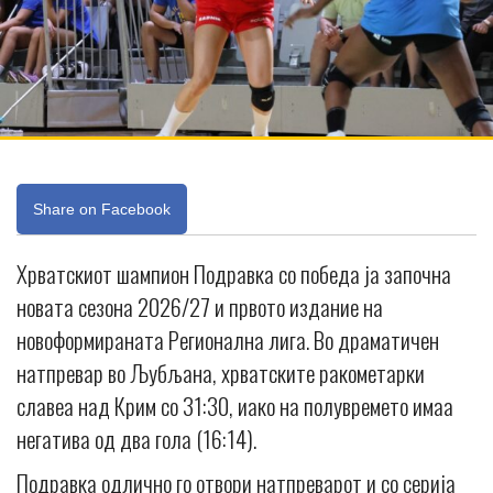
Share on Facebook
Хрватскиот шампион Подравка со победа ја започна
новата сезона 2026/27 и првото издание на
новоформираната Регионална лига. Во драматичен
натпревар во Љубљана, хрватските ракометарки
славеа над Крим со 31:30, иако на полувремето имаа
негатива од два гола (16:14).
Подравка одлично го отвори натпреварот и со серија