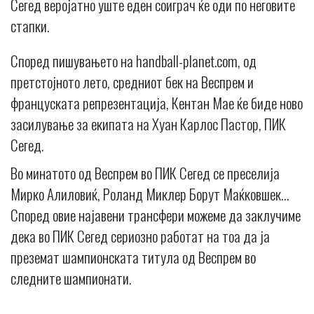
Сегед веројатно уште еден соиграч ќе оди по неговите
стапки.
Според пишувањето на handball-planet.com, од
претстојното лето, средниот бек на Веспрем и
француската репрезентација, Кентан Мае ќе биде ново
засилување за екипата на Хуан Карлос Пастор, ПИК
Сегед.
Во минатото од Веспрем во ПИК Сегед се преселија
Мирко Алиловиќ, Роланд Миклер Борут Маќковшек…
Според овие најавени трансфери можеме да заклучиме
дека во ПИК Сегед сериозно работат на тоа да ја
преземат шампионската титула од Веспрем во
следните шампионати.