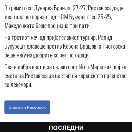
Во ремито со Дунареа Браила, 27-27, Ристовска даде
два гола, во поразот од ЧСМ Букурешт со 26-25,
Македонката беше прецизна три пати.
На третиот меч од пријателскиот турнир, Рапид
Букурешт славеше против Корона Брашов, а Ристовска
беше меѓу најдобрите со пет погодоци.
Ова е добра вест и за селекторот Игор Марковиќ, кој ќе
смета на Ристовска за настап на Европското првенство
во декември.
Share on Facebook
ПОСЛЕДНИ