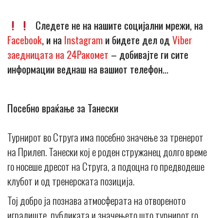
Следете не на нашите социјални мрежи, на
Facebook
, и на
Instagram
и бидете дел од
Viber
заедницата на 24Ракомет
– добивајте ги сите
информации веднаш на вашиот телефон…
Посебно враќање за Танески
Турнирот во Струга има посебно значење за тренерот
на Прилеп. Танески кој е роден стружанец долго време
го носеше дресот на Струга, а подоцна го предводеше
клубот и од тренерската позиција.
Тој добро ја познава атмосферата на отвореното
игралиште, публиката и значењето што турнирот го