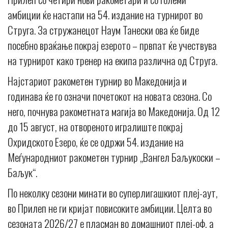
амбиции ќе настапи на 54. издание на турнирот во
Струга. За стружанецот Наум Танески ова ќе биде
посебно враќање покрај езерото – првпат ќе учествува
на турнирот како тренер на екипа различна од Струга.
Најстариот ракометен турнир во Македонија и
годинава ќе го означи почетокот на новата сезона. Со
него, почнува ракометната магија во Македонија. Од 12
до 15 август, на отвореното игралиште покрај
Охридското Езеро, ќе се одржи 54. издание на
Меѓународниот ракометен турнир „Вангел Баљукоски –
Баљук“.
По неколку сезони минати во суперлигашкиот плеј-аут,
во Прилеп не ги кријат повисоките амбиции. Целта во
сезоната 2026/27 е пласман во домашниот плеј-оф, а