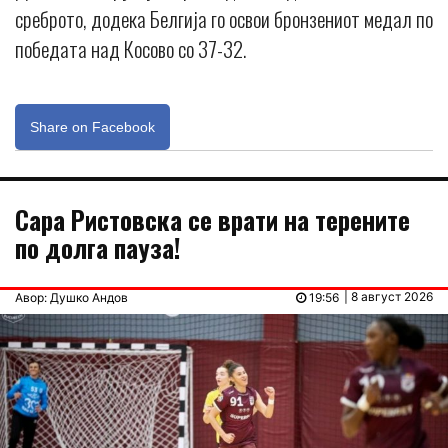
среброто, додека Белгија го освои бронзениот медал по
победата над Косово со 37-32.
Share on Facebook
Сара Ристовска се врати на терените
по долга пауза!
| 8 август 2026
Авор: Душко Андов
19:56