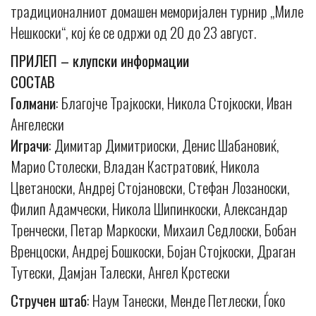
традиционалниот домашен меморијален турнир „Миле
Нешкоски“, кој ќе се одржи од 20 до 23 август.
ПРИЛЕП – клупски информации
СОСТАВ
Голмани
: Благојче Трајкоски, Никола Стојкоски, Иван
Ангелески
Играчи
: Димитар Димитриоски, Денис Шабановиќ,
Марио Столески, Владан Кастратовиќ, Никола
Цветаноски, Андреј Стојановски, Стефан Лозаноски,
Филип Адамчески, Никола Шипинкоски, Александар
Тренчески, Петар Маркоски, Михаил Седлоски, Бобан
Вренцоски, Андреј Бошкоски, Бојан Стојкоски, Драган
Тутески, Дамјан Талески, Ангел Крстески
Стручен штаб
: Наум Танески, Менде Петлески, Ѓоко