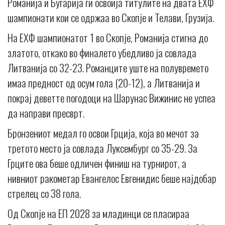
Романија и Бугарија ги освоија титулите на двата ЕХФ
шампионати кои се одржаа во Скопје и Телави, Грузија.
На ЕХФ шампионатот 1 во Скопје, Романија стигна до
златото, откако во финалето убедливо ја совлада
Литванија со 32-23. Романците уште на полувремето
имаа предност од осум гола (20-12), а Литванија и
покрај деветте погодоци на Шарунас Вижинис не успеа
да направи пресврт.
Бронзениот медал го освои Грција, која во мечот за
третото место ја совлада Луксембург со 35-29. За
Грците ова беше одличен финиш на турнирот, а
нивниот ракометар Евангелос Евгенидис беше најдобар
стрелец со 38 гола.
Од Скопје на ЕП 2028 за младинци се пласираа