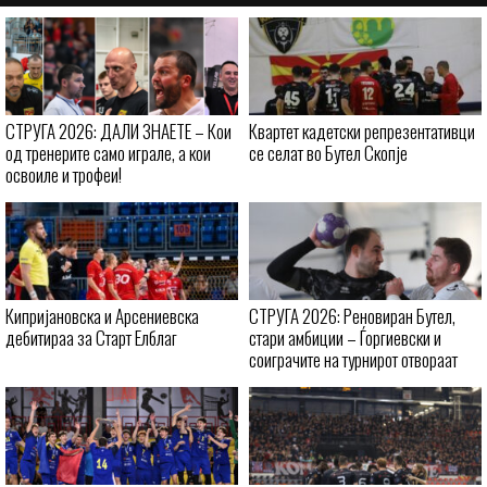
СТРУГА 2026: ДАЛИ ЗНАЕТЕ – Кои
Квартет кадетски репрезентативци
од тренерите само играле, а кои
се селат во Бутел Скопје
освоиле и трофеи!
Кипријановска и Арсениевска
СТРУГА 2026: Реновиран Бутел,
дебитираа за Старт Елблаг
стари амбиции – Ѓоргиевски и
соиграчите на турнирот отвораат
ново поглавје