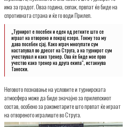
има за градот. Оваа година, сепак, првпат ќе биде на
спротивната страна и ќе го води Прилеп.
„Турнирот е посебен и еден од ретките што се
играат на отворено и покрај езеро. Токму тоа му
дава посебен сјај. Како играч многупати сум
настапувал во дресот на Струга, а на турнирот сум
учествувал и како тренер. Ова ќе биде мое прво
учество како тренер на друга екипа“, истакнува
Танески.
Неговото познавање на условите и турнирската
атмосфера може да биде значајно за прилепскиот
состав, особено за ракометарите што првпат ќе играат
на отвореното игралиште во Струга.