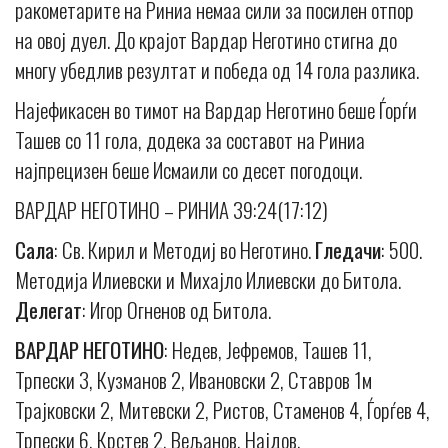
ракометарите на Риниа немаа сили за посилен отпор
на овој дуел. До крајот Вардар Неготино стигна до
многу убедлив резултат и победа од 14 гола разлика.
Најефикасен во тимот на Вардар Неготино беше Ѓорѓи
Ташев со 11 гола, додека за составот на Риниа
најпрецизен беше Исмаили со десет погодоци.
ВАРДАР НЕГОТИНО – РИНИА 39:24(17:12)
Сала
: Св. Кирил и Методиј во Неготино.
Гледачи
: 500.
Методија Илиевски и Михајло Илиевски до Битола.
Делегат
: Игор Огненов од Битола.
ВАРДАР
НЕГОТИНО
: Недев, Јефремов, Ташев 11,
Трпески 3, Кузманов 2, Ивановски 2, Ставров 1м
Трајковски 2, Митевски 2, Ристов, Стаменов 4, Ѓорѓев 4,
Трпески 6, Крстев 2, Вељанов, Најдов.