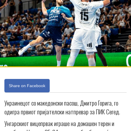
Share on Facebook
Украинецот со македонски пасош, Дмитро Горига, го
одигра првиот пријателски натпревар за ПИК Сегед.
Унгарскиот вицепрвак играше на домашен терен и