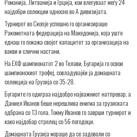
Романија, Литванија и Грција, кои влегуваат меѓу 24
најдобри селекции односно во А дивизијата.
Турнирот во Скопје успешно го организираше
Ракометната федерација на Македонија, која уште
еднаш го покажа својот капацитет за организација на
вакви и слични настани.
На ЕХФ шампионатот 2 во Телави, Бугарија го освои
шампионскиот трофеј, совладувајќи ја домашната
селекција на Грузија со 35-28.
Бугарите го одиграа најдобро најважниот натпревар, а
Даниел Иванов беше нерешлива енигма за грузиската
одбрана со 13 гола. Токму Иванов го заврши турнирот и
како најдобар стрелец со 56 погодоци.
Домашната Грузија мораше да се задоволи со