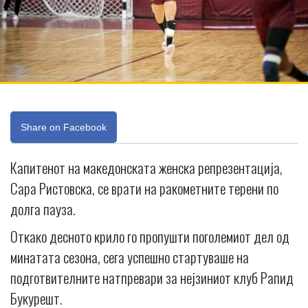
Share on Facebook
Капитенот на македонската женска репрезентација,
Сара Ристовска, се врати на ракометните терени по
долга пауза.
Откако десното крило го пропушти поголемиот дел од
минатата сезона, сега успешно стартуваше на
подготвителните натпревари за нејзиниот клуб Рапид
Букурешт.