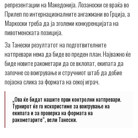
репрезентации на Македонија. Лозаноски се враќа во
Прилеп по интернационалните ангажмани во Грција, а
Маркоски треба да ја зголеми конкуренцијата на
пивотменската позиција.
За Танески резултатот на подготвителните
натпревари нема да биде во преден план. Најважно ќе
биде новите ракометари да се вклопат, екипата да
започне со воигрување и стручниот штаб да добие
појасна слика за формата на секој играч.
„Ова ќе бидат нашите први контролни натпревари.
Турнирот ќе го искористиме за воигрување на
екипата и за проверка на формата на
ракометарите“, вели Танески.