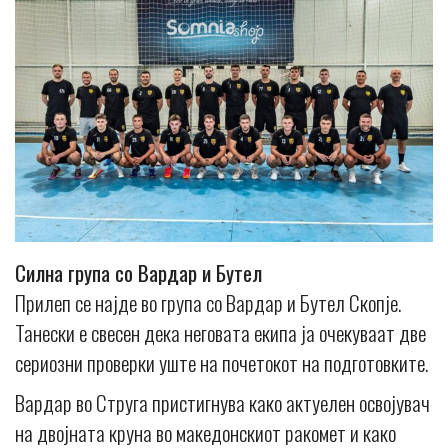
Силна група со Вардар и Бутел
Прилеп се најде во група со Вардар и Бутел Скопје.
Танески е свесен дека неговата екипа ја очекуваат две
сериозни проверки уште на почетокот на подготовките.
Вардар во Струга пристигнува како актуелен освојувач
на двојната круна во македонскиот ракомет и како