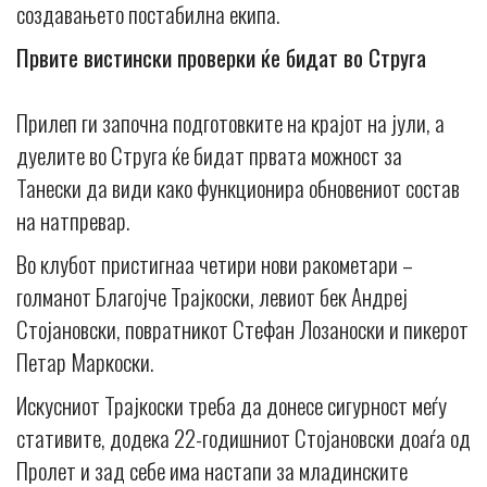
создавањето постабилна екипа.
Првите вистински проверки ќе бидат во Струга
Прилеп ги започна подготовките на крајот на јули, а
дуелите во Струга ќе бидат првата можност за
Танески да види како функционира обновениот состав
на натпревар.
Во клубот пристигнаа четири нови ракометари –
голманот Благојче Трајкоски, левиот бек Андреј
Стојановски, повратникот Стефан Лозаноски и пикерот
Петар Маркоски.
Искусниот Трајкоски треба да донесе сигурност меѓу
стативите, додека 22-годишниот Стојановски доаѓа од
Пролет и зад себе има настапи за младинските