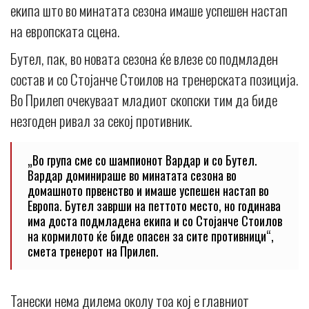
екипа што во минатата сезона имаше успешен настап
на европската сцена.
Бутел, пак, во новата сезона ќе влезе со подмладен
состав и со Стојанче Стоилов на тренерската позиција.
Во Прилеп очекуваат младиот скопски тим да биде
незгоден ривал за секој противник.
„Во група сме со шампионот Вардар и со Бутел.
Вардар доминираше во минатата сезона во
домашното првенство и имаше успешен настап во
Европа. Бутел заврши на петтото место, но годинава
има доста подмладена екипа и со Стојанче Стоилов
на кормилото ќе биде опасен за сите противници“,
смета тренерот на Прилеп.
Танески нема дилема околу тоа кој е главниот