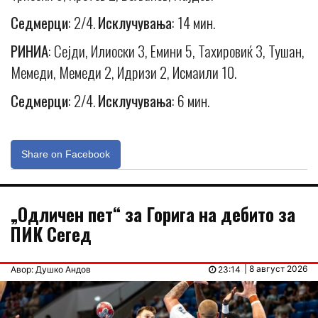
Седмерци
: 2/4.
Исклучувања
: 14 мин.
РИНИА
: Сејди, Илиоски 3, Емини 5, Тахировиќ 3, Тушан,
Мемеди, Мемеди 2, Идризи 2, Исмаили 10.
Седмерци
: 2/4.
Исклучувања
: 6 мин.
Share on Facebook
„Одличен пет“ за Горига на дебито за
ПИК Сегед
| 8 август 2026
Авор: Душко Андов
23:14