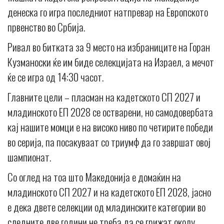
денеска го игра последниот натпревар на Европското
првенство во Србија.
Ривал во битката за 9 место на избраниците на Горан
Кузманоски ќе им биде селекцијата на Израел, а мечот
ќе се игра од 14:30 часот.
Главните цели – пласман на кадетското СП 2027 и
младинското ЕП 2028 се остварени, но самодовербата
кај нашите момци е на високо ниво по четирите победи
во серија, па посакуваат со триумф да го завршат овој
шампионат.
Со оглед на тоа што Македонија е домаќин на
младинското СП 2027 и на кадетското ЕП 2028, јасно
е дека двете селекции од младинските категории во
следните две години не треба да се грижат околу