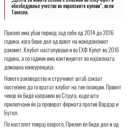
обезбедување учество во европските купови“, вели
Танески.
Прилеп има убав период зад себе од 2014 до 2016
година, кога беше дел од врвот на македонскиот
ракомет. Клубот настапуваше и во ЕХФ Купот во 2016
година, а со години има континуитет во најсилната
домашна конкуренција.
Новото раководство и стручниот штаб сакаат
постепено да го вратат клубот на тие позиции. Првиот
чекор ќе биде направен во Струга, каде што
прилепчани ќе ја проверат формата против Вардар и
Бутел.
По настапот покрај езерото, Прилеп ќе биде дел и од