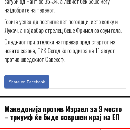
загуби од Нант со 35-34, а левиот бек беше меѓу
најдобрите на теренот.
Горига успеа да постигне пет погодоци, исто колку и
Лукач, а најдобар стрелец беше Фримел со осум гола.
Следниот пријателски натпревар пред стартот на
новата сезона, ПИК Сегед ќе го одигра на 11 август
против шведскиот Савехоф.
Share on Facebook
Македонија против Израел за 9 место
– триумф ќе биде совршен крај на ЕП