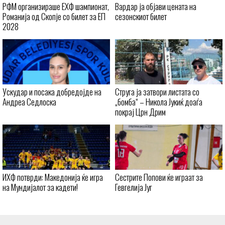
РФМ организираше ЕХФ шампионат,
Вардар ја објави цената на
Романија од Скопје со билет за ЕП
сезонскиот билет
2028
Ускудар и посака добредојде на
Струга ја затвори листата со
Андреа Седлоска
„бомба“ – Никола Јукиќ доаѓа
покрај Црн Дрим
ИХФ потврди: Македонија ќе игра
Сестрите Попови ќе играат за
на Мундијалот за кадети!
Гевгелија Југ