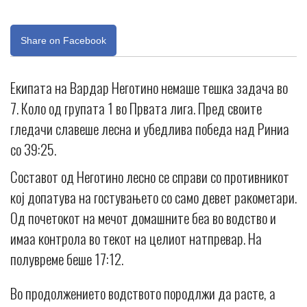
Share on Facebook
Екипата на Вардар Неготино немаше тешка задача во
7. Коло од групата 1 во Првата лига. Пред своите
гледачи славеше лесна и убедлива победа над Риниа
со 39:25.
Составот од Неготино лесно се справи со противникот
кој допатува на гостувањето со само девет ракометари.
Од почетокот на мечот домашните беа во водство и
имаа контрола во текот на целиот натпревар. На
полувреме беше 17:12.
Во продолжението водството породлжи да расте, а