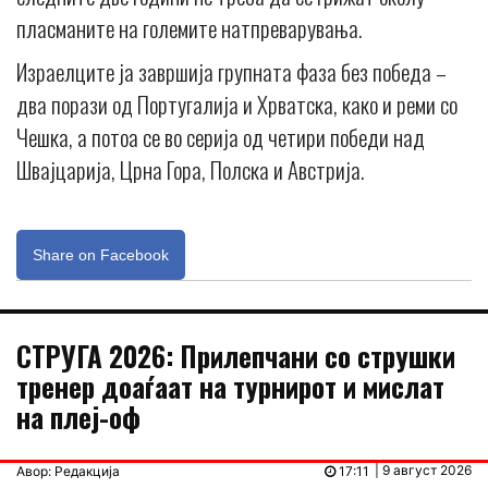
пласманите на големите натпреварувања.
Израелците ја завршија групната фаза без победа –
два порази од Португалија и Хрватска, како и реми со
Чешка, а потоа се во серија од четири победи над
Швајцарија, Црна Гора, Полска и Австрија.
Share on Facebook
СТРУГА 2026: Прилепчани со струшки
тренер доаѓаат на турнирот и мислат
на плеј-оф
| 9 август 2026
Авор: Редакција
17:11