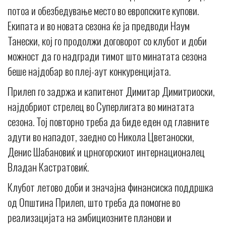
потоа и обезбедување место во европските купови.
Екипата и во новата сезона ќе ја предводи Наум
Танески, кој го продолжи договорот со клубот и доби
можност да го надгради тимот што минатата сезона
беше најдобар во плеј-аут конкуренцијата.
Прилеп го задржа и капитенот Димитар Димитриоски,
најдобриот стрелец во Суперлигата во минатата
сезона. Тој повторно треба да биде еден од главните
адути во нападот, заедно со Никола Цветаноски,
Денис Шабановиќ и црногорскиот интернационалец
Владан Кастратовиќ.
Клубот летово доби и значајна финансиска поддршка
од Општина Прилеп, што треба да помогне во
реализацијата на амбициозните планови и