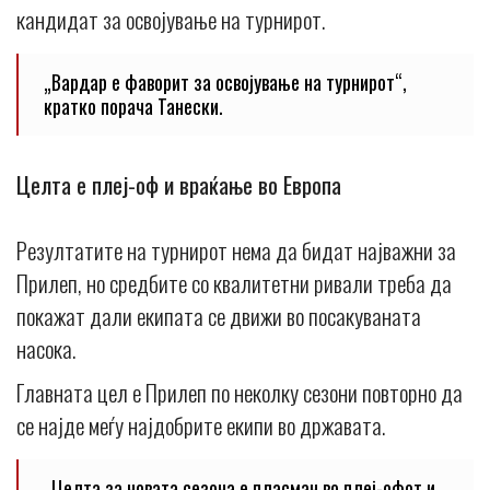
кандидат за освојување на турнирот.
„Вардар е фаворит за освојување на турнирот“,
кратко порача Танески.
Целта е плеј-оф и враќање во Европа
Резултатите на турнирот нема да бидат најважни за
Прилеп, но средбите со квалитетни ривали треба да
покажат дали екипата се движи во посакуваната
насока.
Главната цел е Прилеп по неколку сезони повторно да
се најде меѓу најдобрите екипи во државата.
„Целта за новата сезона е пласман во плеј-офот и