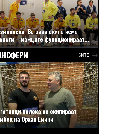
зманоски: Во оваа екипа нема
оисти – момците функционираат...
АНСФЕРИ
СИТЕ
готинци полека се екипираат –
мбек на Орхан Емини