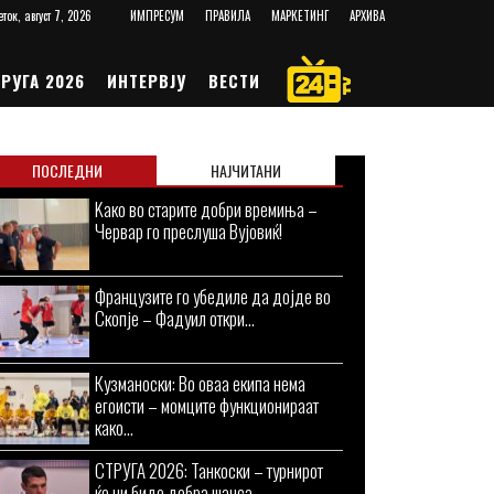
еток, август 7, 2026
ИМПРЕСУМ
ПРАВИЛА
МАРКЕТИНГ
АРХИВА
РУГА 2026
ИНТЕРВЈУ
ВЕСТИ
ПОСЛЕДНИ
НАЈЧИТАНИ
Kaко во старите добри времиња –
Червар го преслуша Вујовиќ!
Французите го убедиле да дојде во
Скопје – Фадуил откри...
Кузманоски: Во оваа екипа нема
егоисти – момците функционираат
како...
СТРУГА 2026: Танкоски – турнирот
ќе ни биде добра шанса...