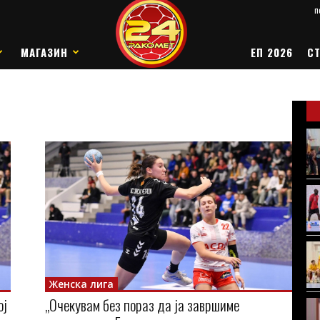
п
МАГАЗИН
ЕП 2026
СТ
Женска лига
ој
„Очекувам без пораз да ја завршиме