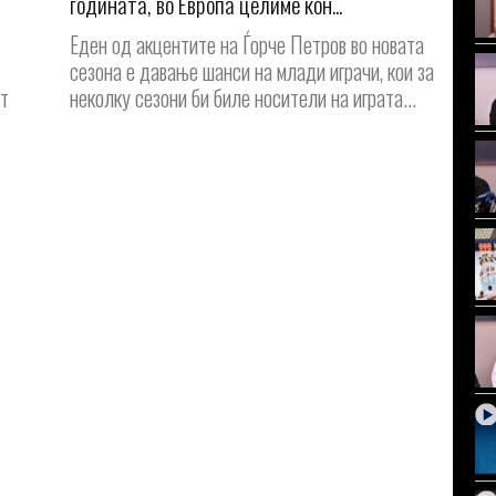
годината, во Европа целиме кон...
Еден од акцентите на Ѓорче Петров во новата
сезона е давање шанси на млади играчи, кои за
от
неколку сезони би биле носители на играта...