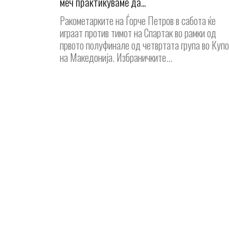
меч практикуваме да...
Ракометарките на Ѓорче Петров в сабота ќе
играат против тимот на Спартак во рамки од
првото полуфинале од четвртата група во Куп
на Македонија. Избраничките...