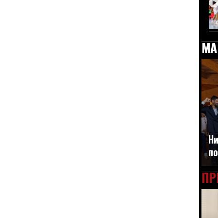
МА
Ни
по
ПР