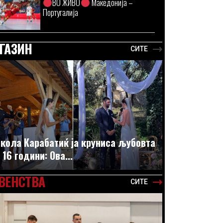
ВО ЖИВО
Македонија –
Португалија
ГАЗИН
СИТЕ
кола Карабатиќ ја круниса љубовта
 16 години: Ова...
ВЕНСТВА
СИТЕ