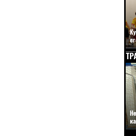
Ку
ег
ТР
Не
ка