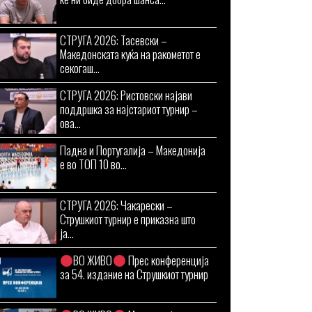
СТРУГА 2026: Тасевски –
Македонската куќа на ракометот е
секогаш...
СТРУГА 2026: Ристовски најави
поддршка за најстариот турнир –
ова...
Падна и Португалија – Македонија
е во ТОП 10 во...
СТРУГА 2026: Чакарески –
Струшкиот турнир е приказна што
ја...
ВО ЖИВО
Прес конференција
за 54. издание на Струшкиот турнир