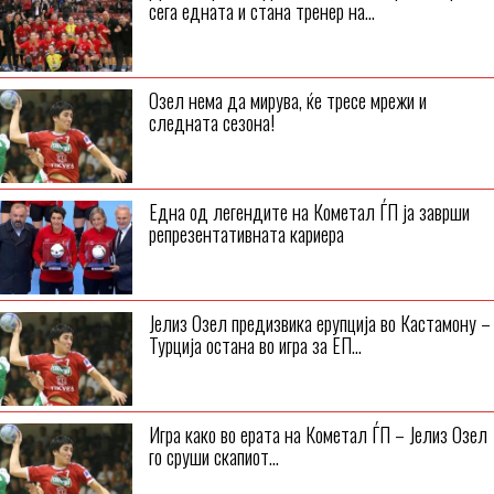
сега едната и стана тренер на...
Озел нема да мирува, ќе тресе мрежи и
следната сезона!
Една од легендите на Кометал ЃП ја заврши
репрезентативната кариера
Јелиз Озел предизвика ерупција во Кастамону –
Турција остана во игра за ЕП...
Игра како во ерата на Кометал ЃП – Јелиз Озел
го сруши скапиот...