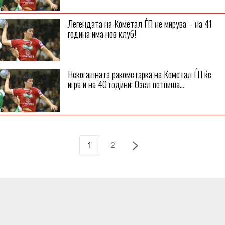
Легендата на Кометал ЃП не мирува – на 41
година има нов клуб!
Некогашната ракометарка на Кометал ЃП ќе
игра и на 40 години: Озел потпиша...
1
2