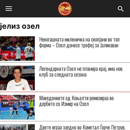
јелиз озел
Некогашната миленичка на скопјани во топ
форма – Озел донесе трофеј за Јаликавак
Легендарната Озел не планира крај, има нов
клуб за следната сезона
Македонките од Коњалти ремизираа во
дербито со Измир на Озел
Двете играа заедно во Кометал Ѓорче Петров,