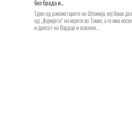
без брада и...
Еден од ракометарите на Шпанија, кој беше де
од „фуријата“ на игрите во Токио, а го има носе
и дресот на Вардар и освоено...