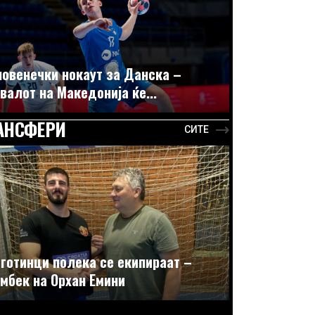
овенечки нокаут за Данска –
валот на Македонија ќе...
АНСФЕРИ
СИТЕ
готинци полека се екипираат –
мбек на Орхан Емини