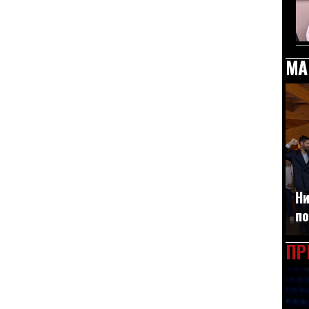
МА
Ни
по
ПР