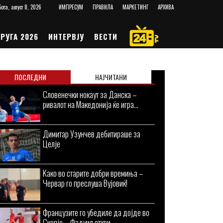
ота, август 8, 2026
ИМПРЕСУМ
ПРАВИЛА
МАРКЕТИНГ
АРХИВА
РУГА 2026
ИНТЕРВЈУ
ВЕСТИ
ПОСЛЕДНИ
НАЈЧИТАНИ
Словенечки нокаут за Данска –
ривалот на Македонија ќе игра...
Димитар Узунчев дебитираше за
Целје
Kaко во старите добри времиња –
Червар го преслуша Вујовиќ!
Французите го убедиле да дојде во
Скопје – Фадуил откри...