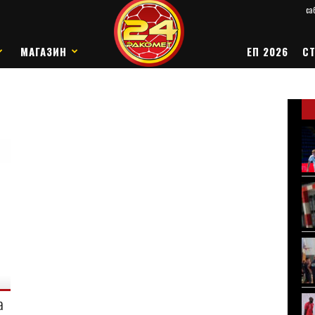
саб
МАГАЗИН
ЕП 2026
СТ
а