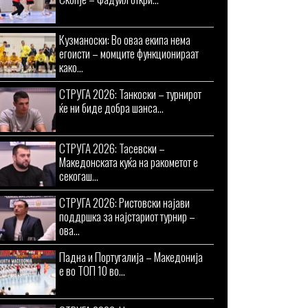
Кузманоски: Во оваа екипа нема
егоисти – момците функционираат
како...
СТРУГА 2026: Танкоски – турнирот
ќе ни биде добра шанса...
СТРУГА 2026: Тасевски –
Македонската куќа на ракометот е
секогаш...
СТРУГА 2026: Ристовски најави
поддршка за најстариот турнир –
ова...
Падна и Португалија – Македонија
е во ТОП 10 во...