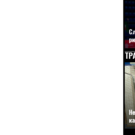
Сл
ри
ТР
Не
ка