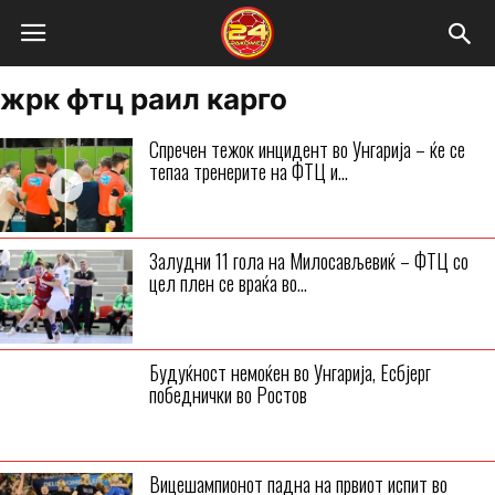
жрк фтц раил карго
Спречен тежок инцидент во Унгарија – ќе се
тепаа тренерите на ФТЦ и...
Залудни 11 гола на Милосављевиќ – ФТЦ со
цел плен се враќа во...
Будуќност немоќен во Унгарија, Есбјерг
победнички во Ростов
Вицешампионот падна на првиот испит во