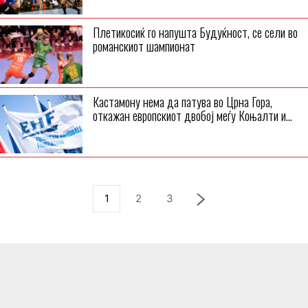
Плетикосиќ го напушта Будуќност, се сели во
романскиот шампионат
Кастамону нема да патува во Црна Гора,
откажан европскиот двобој меѓу Коњалти и...
1
2
3