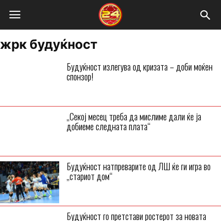
жрк будуќност
Будуќност излегува од кризата – доби моќен
спонзор!
„Секој месец треба да мислиме дали ќе ја
добиеме следната плата“
Будуќност натпреварите од ЛШ ќе ги игра во
„стариот дом“
Будуќност го претстави ростерот за новата