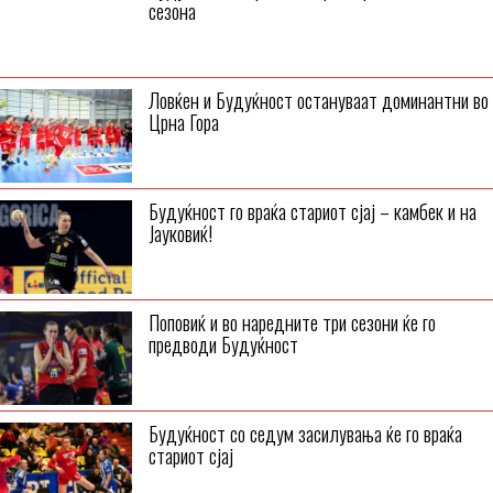
сезона
Ловќен и Будуќност остануваат доминантни во
Црна Гора
Будуќност го враќа стариот сјај – камбек и на
Јaуковиќ!
Поповиќ и во наредните три сезони ќе го
предводи Будуќност
Будуќност со седум засилувања ќе го враќа
стариот сјај