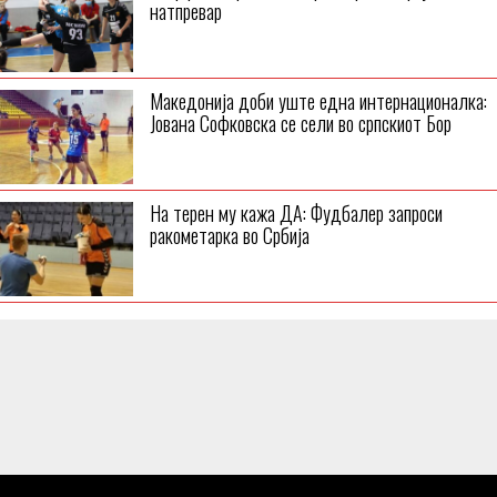
натпревар
Македонија доби уште една интернационалка:
Јована Софковска се сели во српскиот Бор
На терен му кажа ДА: Фудбалер запроси
ракометарка во Србија