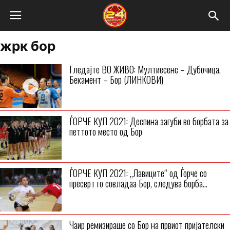
жрк бор
Гледајте ВО ЖИВО: Мултиесенс – Дубочица,
Бекамент – Бор (ЛИНКОВИ)
ЃОРЧЕ КУП 2021: Деспина загуби во борбата за
петтото место од Бор
ЃОРЧЕ КУП 2021: „Лавиците“ од Ѓорче со
пресврт го совладаа Бор, следува борба...
Чаир ремизираше со Бор на првиот пријателски