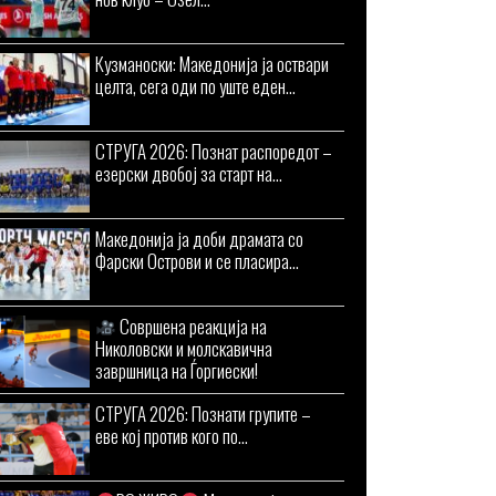
Кузманоски: Македонија ја оствари
целта, сега оди по уште еден...
СТРУГА 2026: Познат распоредот –
езерски двобој за старт на...
Македонија ја доби драмата со
Фарски Острови и се пласира...
Совршена реакција на
Николовски и молскавична
завршница на Ѓоргиески!
СТРУГА 2026: Познати групите –
еве кој против кого по...