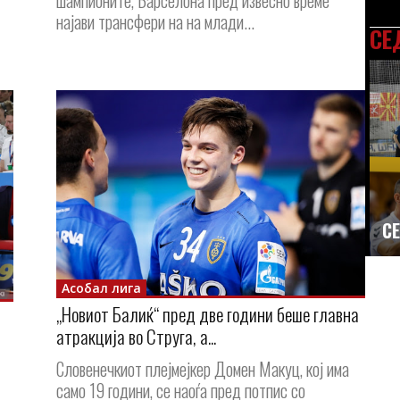
шампионите, Барселона пред извесно време
најави трансфери на на млади...
СЕ
СЕ
Асобал лига
„Новиот Балиќ“ пред две години беше главна
атракција во Струга, а...
Словенечкиот плејмејкер Домен Макуц, кој има
само 19 години, се наоѓа пред потпис со