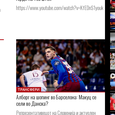
https://www.youtube.com/watch?v=KfEDnS1youk
а
ТРАНСФЕРИ
Алборг на шопинг во Барселона: Макуц се
сели во Данска?
Репрезентативецот на Словенија и актуелен