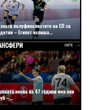
знати полуфиналистите на СП за
детки – Египет испиша...
АНСФЕРИ
СИТЕ
рската икона на 47 години има нов
уб –...