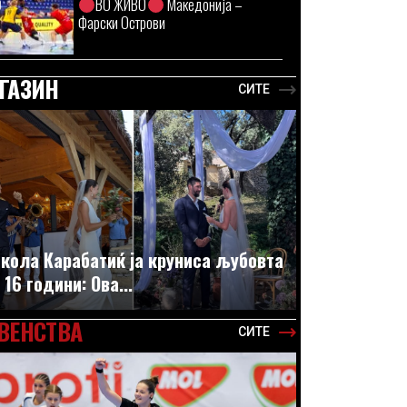
ВО ЖИВО
Македонија –
Фарски Острови
ГАЗИН
СИТЕ
кола Карабатиќ ја круниса љубовта
 16 години: Ова...
ВЕНСТВА
СИТЕ