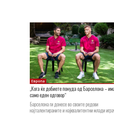
Европа
„Кога ќе добиете понуда од Барселона – им
само еден одговор“
Барселона ги донесе во своите редови
најталентираните и најквалитентни млади игра