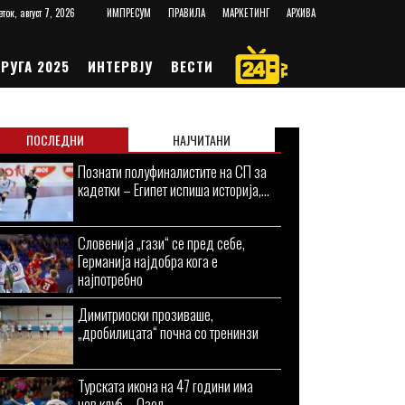
еток, август 7, 2026
ИМПРЕСУМ
ПРАВИЛА
МАРКЕТИНГ
АРХИВА
РУГА 2025
ИНТЕРВЈУ
ВЕСТИ
ПОСЛЕДНИ
НАЈЧИТАНИ
Познати полуфиналистите на СП за
кадетки – Египет испиша историја,...
Словенија „гази“ се пред себе,
Германија најдобра кога е
најпотребно
Димитриоски прозиваше,
„дробилицата“ почна со тренинзи
Турската икона на 47 години има
нов клуб – Озел...