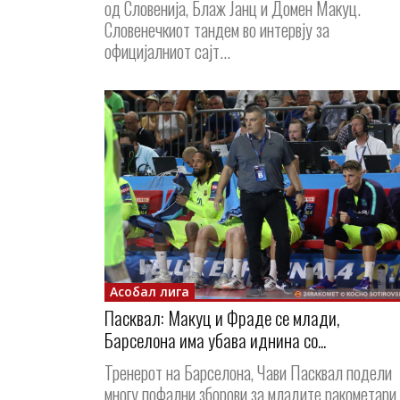
од Словенија, Блаж Јанц и Домен Макуц.
Словенечкиот тандем во интервју за
официјалниот сајт...
Асобал лига
Пасквал: Макуц и Фраде се млади,
Барселона има убава иднина со...
Тренерот на Барселона, Чави Пасквал подели
многу пофални зборови за младите ракометари