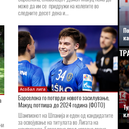
може да им се придружи на колегите во
следните десет дена и...
По
ка
ТР
Асобал лига
Барселона го потврди новото засилување,
а
Макуц потпиша до 2024 година (ФОТО)
Ту
кл
Шампионот на Шпанија и еден од кандидатите
за освојување на титулата во Лигата на
чи