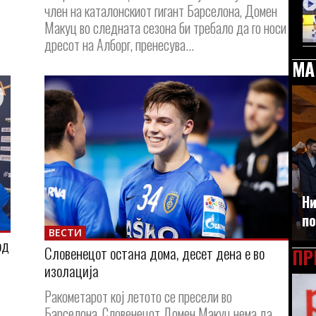
член на каталонскиот гигант Барселона, Домен
Макуц во следната сезона би требало да го носи
дресот на Алборг, пренесува...
МА
Ни
по
ВЕСТИ
од
Словенецот остана дома, десет дена е во
ПР
изолација
Ракометарот кој летото се пресели во
Барселона, Словенецот Домен Макуц нема да