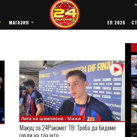
п
МАГАЗИН
ЕП 2026
СТ
Лига на шампиони - Мажи
Макуц за 24Ракомет ТВ: Треба да бидеме
горди на тоа што...