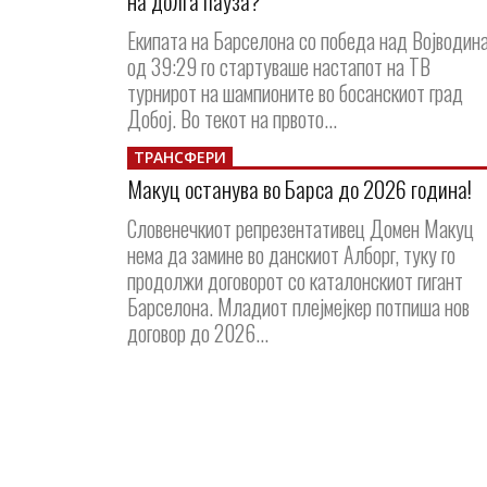
на долга пауза?
Екипата на Барселона со победа над Војводин
од 39:29 го стартуваше настапот на ТВ
турнирот на шампионите во босанскиот град
Добој. Во текот на првото...
ТРАНСФЕРИ
Макуц останува во Барса до 2026 година!
Словенечкиот репрезентативец Домен Макуц
нема да замине во данскиот Алборг, туку го
продолжи договорот со каталонскиот гигант
Барселона. Младиот плејмејкер потпиша нов
договор до 2026...