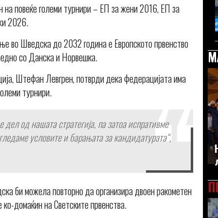
 на повеќе големи турнири – ЕП за жени 2016, ЕП за
жи 2026.
ање во Шведска до 2032 година е Европското првенство
М
заедно со Данска и Норвешка.
ија, Штефан Левгрен, потврди дека федерацијата има
големи турнири.
 дел од нашата стратегија, па затоа испративме
згледаме условите и барањата за кандидатурата“,
П
ска би можела повторно да организира двоен ракометен
е ко-домаќин на Светските првенства.