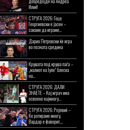
добредојде на Андреа
Илиќ!
СТРУГА 2026: Гоце
Георгиевски е јасен –
сакаме да играме...
Дарио Петровски ќе игра
во позната средина
Крушата под круша паѓа –
„малиот на Јуле“ блеска
на...
СТРУГА 2026: ДАЛИ
ЗНАЕТЕ – Кој играч има
освоено најмногу...
СТРУГА 2026: Ројевиќ –
Ќе ротираме многу,
Вардар е фаворит,...