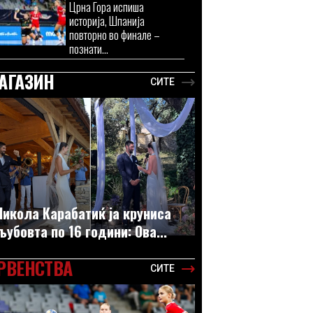
Црна Гора испиша
историја, Шпанија
повторно во финале –
познати...
АГАЗИН
СИТЕ
Никола Карабатиќ ја круниса
љубовта по 16 години: Ова...
РВЕНСТВА
СИТЕ