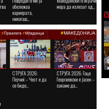
га
Повредите ми ја
Македонските играчи
тва
обележаа
мора да излезат од...
кариерата,
С
никогаш...
#
МАКЕДОНИЈА
а
#
Првалига
#
Младинци
СТРУГА 2026:
СТРУГА 2026: Гоце
Пејчиќ – Чест е да
Георгиевски е јасен –
се биде...
сакаме да...
м