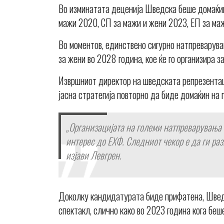
Во изминатата деценија Шведска беше домаќин
мажи 2020, СП за мажи и жени 2023, ЕП за ма
Во моментов, единствено сигурно натпреварув
за жени во 2028 година, кое ќе го организира 
Извршниот директор на шведската репрезентац
јасна стратегија повторно да биде домаќин на 
„Организацијата на големи натпреварувања е
интерес до ЕХФ. Следниот чекор е да ги ра
изјави Левгрен.
Доколку кандидатурата биде прифатена, Швед
спектакл, слично како во 2023 година кога беш