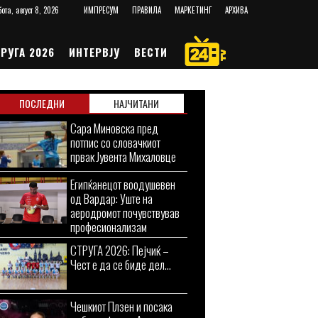
ота, август 8, 2026
ИМПРЕСУМ
ПРАВИЛА
МАРКЕТИНГ
АРХИВА
РУГА 2026
ИНТЕРВЈУ
ВЕСТИ
ПОСЛЕДНИ
НАЈЧИТАНИ
Сара Миновска пред
потпис со словачкиот
првак Јувента Михаловце
Египќанецот воодушевен
од Вардар: Уште на
аеродромот почувствував
професионализам
СТРУГА 2026: Пејчиќ –
Чест е да се биде дел...
Чешкиот Плзен и посака