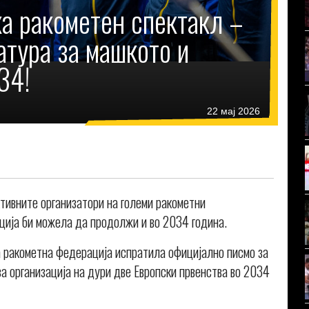
а ракометен спектакл –
тура за машкото и
34!
22 мај 2026
тивните организатори на големи ракометни
иција би можела да продолжи и во 2034 година.
а ракометна федерација испратила официјално писмо за
а организација на дури две Европски првенства во 2034