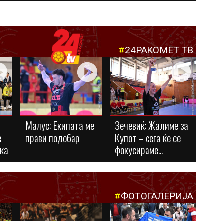
#
24РАКОМЕТ ТВ
Малус: Eкипата ме
Зечевиќ: Жалиме за
е
прави подобар
Купот – сега ќе се
ука
фокусираме...
#
ФОТОГАЛЕРИЈА