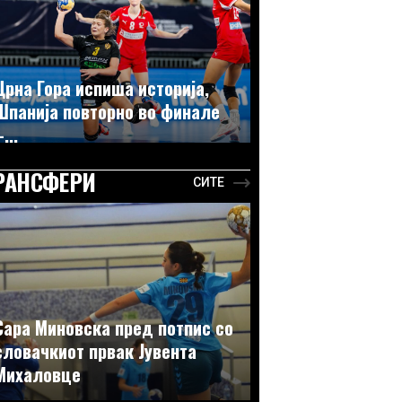
Црна Гора испиша историја,
Шпанија повторно во финале
...
РАНСФЕРИ
СИТЕ
Сара Миновска пред потпис со
словачкиот првак Јувента
Михаловце