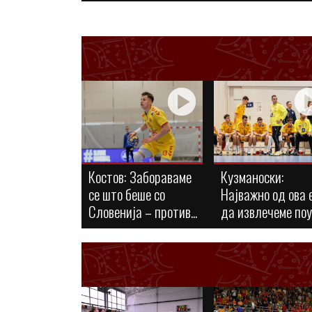
Костов: Забораваме
Кузманоски:
се што беше со
Најважно од ова 
Словенија – против...
да извлечеме по