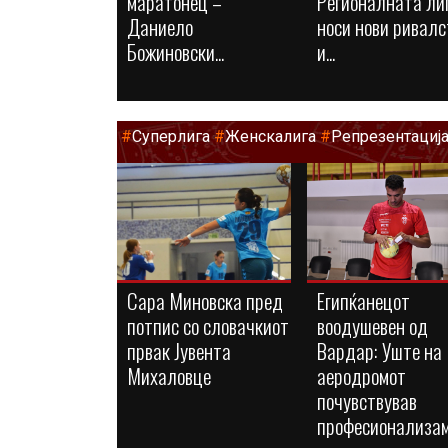
маратонец –
Регионалната ли
Даниело
носи нови ривалс
Божиновски...
и...
#
Суперлига
#
Женскалига
#
Репрезентациј
Сара Миновска пред
Египќанецот
потпис со словачкиот
воодушевен од
првак Јувента
Вардар: Уште на
Михаловце
аеродромот
почувствував
професионализа