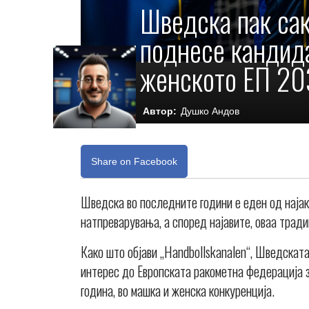
Шведска пак сак
поднесе кандида
женското ЕП 20
Автор:
Душко Андов
Share on Facebook
Шведска во последните години е еден од најак
натпреварувања, а според најавите, оваа трад
Како што објави „Handbollskanalen“, Шведскат
интерес до Европската ракометна федерација з
година, во машка и женска конкуренција.