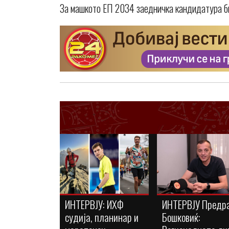
За машкото ЕП 2034 заедничка кандидатура би
ИНТЕРВЈУ: ИХФ
ИНТЕРВЈУ Предр
судија, планинар и
Бошковиќ: