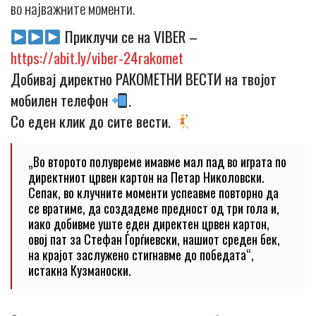
во најважните моменти.
Приклучи се на VIBER –
https://abit.ly/viber-24rakomet
Добивај директно РАКОМЕТНИ ВЕСТИ на твојот
мобилен телефон
.
Со еден клик до сите вести.
„Во второто полувреме имавме мал пад во играта по
директниот црвен картон на Петар Николовски.
Сепак, во клучните моменти успеавме повторно да
се вратиме, да создадеме предност од три гола и,
иако добивме уште еден директен црвен картон,
овој пат за Стефан Ѓорѓиевски, нашиот среден бек,
на крајот заслужено стигнавме до победата“,
истакна Кузманоски.