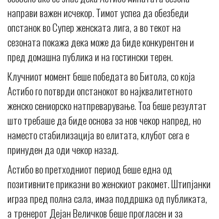
направи важен исчекор. Тимот успеа да обезбеди
опстанок во Супер женската лига, а во текот на
сезоната покажа дека може да биде конкурентен и
пред домашна публика и на гостински терен.
Клучниот момент беше победата во Битола, со која
Астибо го потврди опстанокот во најквалитетното
женско сениорско натпреварување. Тоа беше резултат
што требаше да биде основа за нов чекор напред, но
наместо стабилизација во елитата, клубот сега е
принуден да оди чекор назад.
Астибо во претходниот период беше една од
позитивните приказни во женскиот ракомет. Штипјанки
играа пред полна сала, имаа поддршка од публиката,
а тренерот Дејан Величков беше прогласен и за