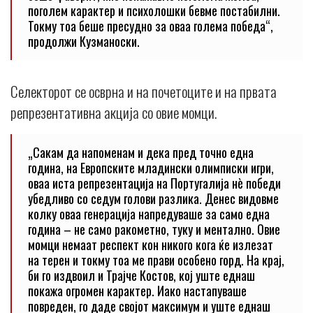
поголем карактер и психолошки бевме постабилни.
Токму тоа беше пресудно за оваа голема победа“,
продолжи Кузманоски.
Селекторот се осврна и на почетоците и на првата
репрезентативна акција со овие момци.
„Сакам да напоменам и дека пред точно една
година, на Европските младински олимписки игри,
оваа иста репрезентација на Португалија нè победи
убедливо со седум голови разлика. Денес видовме
колку оваа генерација напредуваше за само една
година – не само ракометно, туку и ментално. Овие
момци немаат респект кон никого кога ќе излезат
на терен и токму тоа ме прави особено горд. На крај,
би го издвоил и Трајче Костов, кој уште еднаш
покажа огромен карактер. Иако настапуваше
повреден, го даде својот максимум и уште еднаш