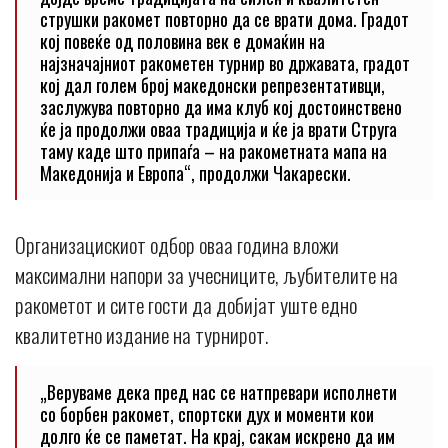
струшки ракомет повторно да се врати дома. Градот
кој повеќе од половина век е домаќин на
најзначајниот ракометен турнир во државата, градот
кој дал голем број македонски репрезентативци,
заслужува повторно да има клуб кој достоинствено
ќе ја продолжи оваа традиција и ќе ја врати Струга
таму каде што припаѓа – на ракометната мапа на
Македонија и Европа“, продолжи Чакарески.
Организацискиот одбор оваа година вложи
максимални напори за учесниците, љубителите на
ракометот и сите гости да добијат уште едно
квалитетно издание на турнирот.
„Веруваме дека пред нас се натпревари исполнети
со борбен ракомет, спортски дух и моменти кои
долго ќе се паметат. На крај, сакам искрено да им