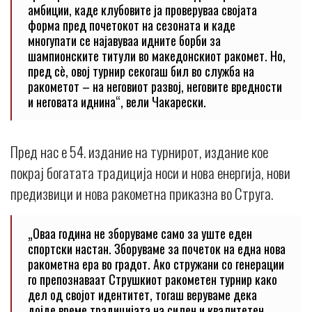
амбиции, каде клубовите ја проверуваа својата
форма пред почетокот на сезоната и каде
многупати се најавуваа идните борби за
шампионските титули во македонскиот ракомет. Но,
пред сè, овој турнир секогаш бил во служба на
ракометот – на неговиот развој, неговите вредности
и неговата иднина“, вели Чакарески.
Пред нас е 54. издание на турнирот, издание кое
покрај богатата традиција носи и нова енергија, нови
предизвици и нова ракометна приказна во Струга.
„Оваа година не зборуваме само за уште еден
спортски настан. Зборуваме за почеток на една нова
ракометна ера во градот. Ако стружани со генерации
го препознаваат Струшкиот ракометен турнир како
дел од својот идентитет, тогаш веруваме дека
дојде време традицијата на силен и квалитетен