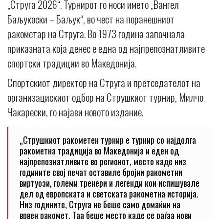
„Струга 2026“. Турнирот го носи името „Вангел
Баљукоски – Баљук“, во чест на поранешниот
ракометар на Струга. Во 1973 година започнала
приказната која денес е една од најпрепознатливите
спортски традиции во Македонија.
Спортскиот директор на Струга и претседателот на
организацискиот одбор на Струшкиот турнир, Милчо
Чакарески, го најави новото издание.
„Струшкиот ракометен турнир е турнир со најдолга
ракометна традиција во Македонија и еден од
најпрепознатливите во регионот, место каде низ
годините свој печат оставиле бројни ракометни
виртуози, големи тренери и легенди кои испишувале
дел од европската и светската ракометна историја.
Низ годините, Струга не беше само домаќин на
врвен ракомет. Таа беше место каде се раѓаа нови