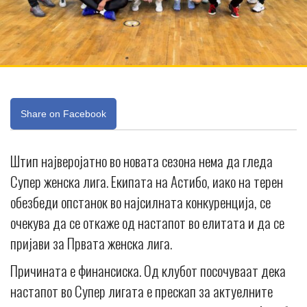
Share on Facebook
Штип најверојатно во новата сезона нема да гледа
Супер женска лига. Екипата на Астибо, иако на терен
обезбеди опстанок во најсилната конкуренција, се
очекува да се откаже од настапот во елитата и да се
пријави за Првата женска лига.
Причината е финансиска. Од клубот посочуваат дека
настапот во Супер лигата е прескап за актуелните