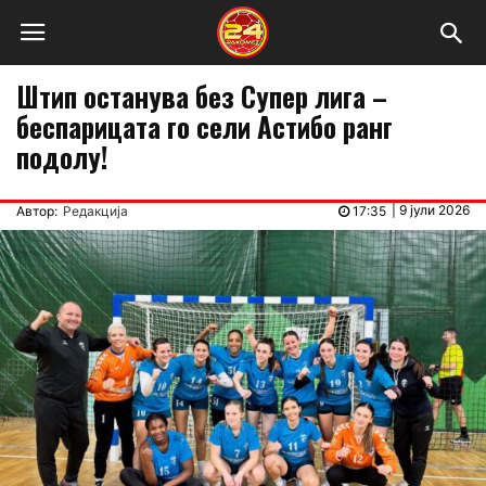
Штип останува без Супер лига –
беспарицата го сели Астибо ранг
подолу!
|
9 јули 2026
Автор:
Редакција
17:35