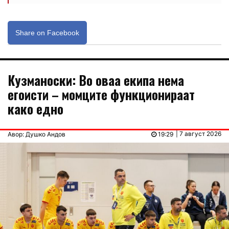
Share on Facebook
Кузманоски: Во оваа екипа нема
егоисти – момците функционираат
како едно
| 7 август 2026
Авор: Душко Андов
19:29