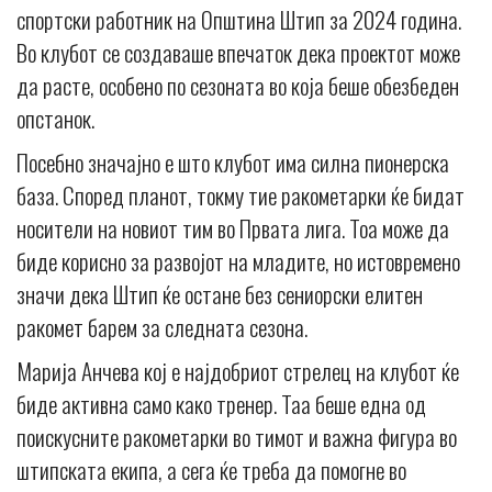
спортски работник на Општина Штип за 2024 година.
Во клубот се создаваше впечаток дека проектот може
да расте, особено по сезоната во која беше обезбеден
опстанок.
Посебно значајно е што клубот има силна пионерска
база. Според планот, токму тие ракометарки ќе бидат
носители на новиот тим во Првата лига. Тоа може да
биде корисно за развојот на младите, но истовремено
значи дека Штип ќе остане без сениорски елитен
ракомет барем за следната сезона.
Марија Анчева кој е најдобриот стрелец на клубот ќе
биде активна само како тренер. Таа беше една од
поискусните ракометарки во тимот и важна фигура во
штипската екипа, а сега ќе треба да помогне во