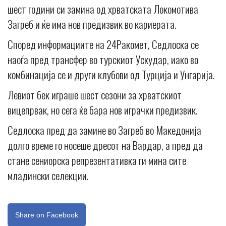
шест години си замина од хрватската Локомотива
Загреб и ќе има нов предизвик во кариерата.
Според информациите на 24Ракомет, Седлоска се
наоѓа пред трансфер во турскиот Ускудар, иако во
комбинација се и други клубови од Турција и Унгарија.
Левиот бек играше шест сезони за хрватскиот
вицепрвак, но сега ќе бара нов играчки предизвик.
Седлоска пред да замине во Загреб во Македонија
долго време го носеше дресот на Вардар, а пред да
стане сениорска репрезентативка ги мина сите
младински селекции.
Share on Facebook