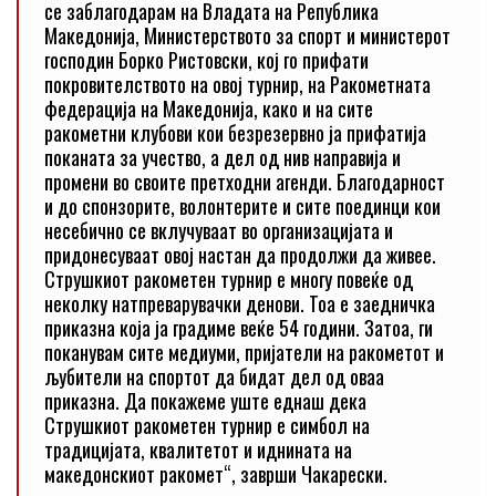
се заблагодарам на Владата на Република
Македонија, Министерството за спорт и министерот
господин Борко Ристовски, кој го прифати
покровителството на овој турнир, на Ракометната
федерација на Македонија, како и на сите
ракометни клубови кои безрезервно ја прифатија
поканата за учество, а дел од нив направија и
промени во своите претходни агенди. Благодарност
и до спонзорите, волонтерите и сите поединци кои
несебично се вклучуваат во организацијата и
придонесуваат овој настан да продолжи да живее.
Струшкиот ракометен турнир е многу повеќе од
неколку натпреварувачки денови. Тоа е заедничка
приказна која ја градиме веќе 54 години. Затоа, ги
поканувам сите медиуми, пријатели на ракометот и
љубители на спортот да бидат дел од оваа
приказна. Да покажеме уште еднаш дека
Струшкиот ракометен турнир е симбол на
традицијата, квалитетот и иднината на
македонскиот ракомет“, заврши Чакарески.