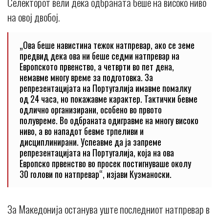
Селекторот вели дека одбраната беше на високо ниво
на овој двобој.
„Oва беше навистина тежок натпревар, ако се земе
предвид дека ова ни беше седми натпревар на
Европското првенство, а четврти во пет дена,
немавме многу време за подготовка. За
репрезентацијата на Португалија имавме помалку
од 24 часа, но покажавме карактер. Тактички бевме
одлично организирани, особено во првото
полувреме. Во одбраната одигравме на многу високо
ниво, а во нападот бевме трпеливи и
дисциплинирани. Успеавме да ја запреме
репрезентацијата на Португалија, која на ова
Европско првенство во просек постигнуваше околу
30 голови по натпревар“, изјави Кузманоски.
За Македонија останува уште последниот натпревар в