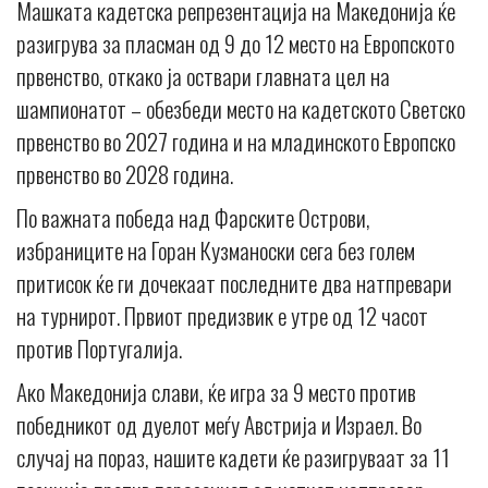
Машката кадетска репрезентација на Македонија ќе
разигрува за пласман од 9 до 12 место на Европското
првенство, откако ја оствари главната цел на
шампионатот – обезбеди место на кадетското Светско
првенство во 2027 година и на младинското Европско
првенство во 2028 година.
По важната победа над Фарските Острови,
избраниците на Горан Кузманоски сега без голем
притисок ќе ги дочекаат последните два натпревари
на турнирот. Првиот предизвик е утре од 12 часот
против Португалија.
Ако Македонија слави, ќе игра за 9 место против
победникот од дуелот меѓу Австрија и Израел. Во
случај на пораз, нашите кадети ќе разигруваат за 11