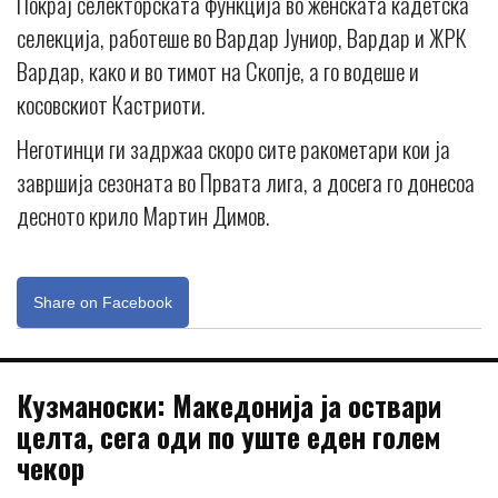
Покрај селекторската функција во женската кадетска
селекција, работеше во Вардар Јуниор, Вардар и ЖРК
Вардар, како и во тимот на Скопје, а го водеше и
косовскиот Кастриоти.
Неготинци ги задржаа скоро сите ракометари кои ја
завршија сезоната во Првата лига, а досега го донесоа
десното крило Мартин Димов.
Share on Facebook
Кузманоски: Македонија ја оствари
целта, сега оди по уште еден голем
чекор