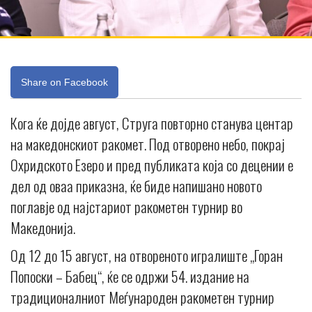
Share on Facebook
Кога ќе дојде август, Струга повторно станува центар
на македонскиот ракомет. Под отворено небо, покрај
Охридското Езеро и пред публиката која со децении е
дел од оваа приказна, ќе биде напишано новото
поглавје од најстариот ракометен турнир во
Македонија.
Од 12 до 15 август, на отвореното игралиште „Горан
Попоски – Бабец“, ќе се одржи 54. издание на
традиционалниот Меѓународен ракометен турнир