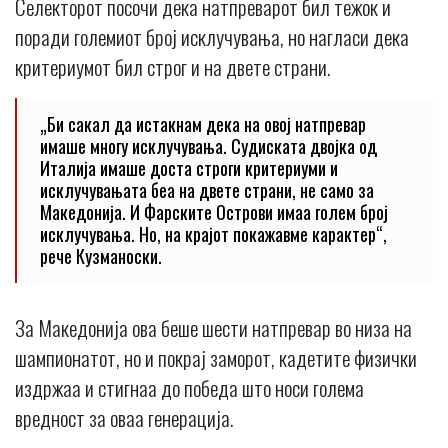
Селекторот посочи дека натпреварот бил тежок и
поради големиот број исклучувања, но нагласи дека
критериумот бил строг и на двете страни.
„Би сакал да истакнам дека на овој натпревар
имаше многу исклучувања. Судиската двојка од
Италија имаше доста строги критериуми и
исклучувањата беа на двете страни, не само за
Македонија. И Фарските Острови имаа голем број
исклучувања. Но, на крајот покажавме карактер“,
рече Кузманоски.
За Македонија ова беше шести натпревар во низа на
шампионатот, но и покрај заморот, кадетите физички
издржаа и стигнаа до победа што носи голема
вредност за оваа генерација.