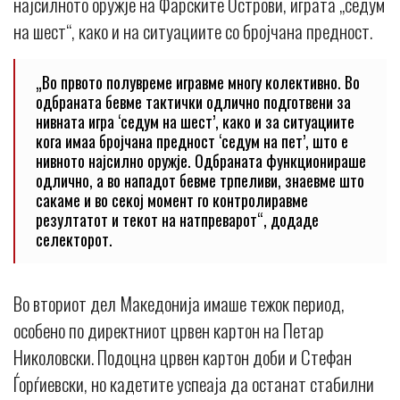
најсилното оружје на Фарските Острови, играта „седум
на шест“, како и на ситуациите со бројчана предност.
„Во првото полувреме игравме многу колективно. Во
одбраната бевме тактички одлично подготвени за
нивната игра ‘седум на шест’, како и за ситуациите
кога имаа бројчана предност ‘седум на пет’, што е
нивното најсилно оружје. Одбраната функционираше
одлично, а во нападот бевме трпеливи, знаевме што
сакаме и во секој момент го контролиравме
резултатот и текот на натпреварот“, додаде
селекторот.
Во вториот дел Македонија имаше тежок период,
особено по директниот црвен картон на Петар
Николовски. Подоцна црвен картон доби и Стефан
Ѓорѓиевски, но кадетите успеаја да останат стабилни