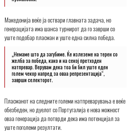
Македонија веќе ја оствари главната задача, но
генерацијата има шанса турнирот да го заврши со
уште подобар пласман и уште една силна победа.
„Немаме што да загубиме. Ќе излеземе на терен со
желба за победа, како и на секој претходен
натпревар. Верувам дека тоа би бил уште еден
голем чекор напред за оваа репрезентација“,
заврши селекторот.
Пласманот на следните големи натпреварувања е веќе
обезбеден, но дуелот со Португалија е нова можност
оваа генерација да потврди дека има потенцијал за
уште поголеми резултати.