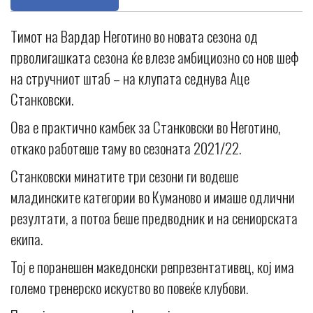
Тимот на Вардар Неготино во новата сезона од
прволигашката сезона ќе влезе амбициозно со нов шеф
на стручниот штаб – на клупата седнува Аце
Станковски.
Ова е практично камбек за Станковски во Неготино,
откако работеше таму во сезоната 2021/22.
Станковски минатите три сезони ги водеше
младинските категории во Куманово и имаше одлични
резултати, а потоа беше предводник и на сениорската
екипа.
Тој е поранешен македонски репрезентативец, кој има
големо тренерско искуство во повеќе клубови.