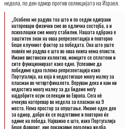
недела, по ден одмор против селекцијата на Израел.
„Особено ме радува тоа што и по седум одиграни
натпревари физички сме во одлична состојба, а и
психолошки сме многу стабилни. Нашата одбрана е
заштитен знак на оваа репрезентација и повторно
беше клучниот фактор за победата. Она што уште
повеќе ме радува е што во оваа екипа нема егоисти.
Имаме вистински колектив, момците се сплотени и
сите функционираат како едно. Успеавме да
победиме една голема репрезентација како
Португалија, на која ѝ недостигаше многу малку за
пласман во четвртфиналето. Верувам дека и нам ни
недостига многу малку за да бидеме меѓу
најдобрите осум селекции во Европа. Сега нè
очекува натпревар во недела за пласман на 9
место. Нема простор за опуштање. Имаме еден ден
за одмор, добро ќе се подготвиме и повторно ќе
одиме на победа. Најважно е што, иако Португалија
беше фаворит, ние покажавме поголема желба,