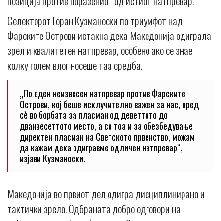
позиција против поразениот од истиот натпревар.
Селекторот Горан Кузманоски по триумфот над
Фарските Острови истакна дека Македонија одиграла
зрел и квалитетен натпревар, особено ако се знае
колку голем влог носеше таа средба.
„По еден неизвесен натпревар против Фарските
Острови, кој беше исклучително важен за нас, пред
сè во борбата за пласман од деветтото до
дванаесеттото место, а со тоа и за обезбедување
директен пласман на Светското првенство, можам
да кажам дека одигравме одличен натпревар“,
изјави Кузманоски.
Македонија во првиот дел одигра дисциплинирано и
тактички зрело. Одбраната добро одговори на