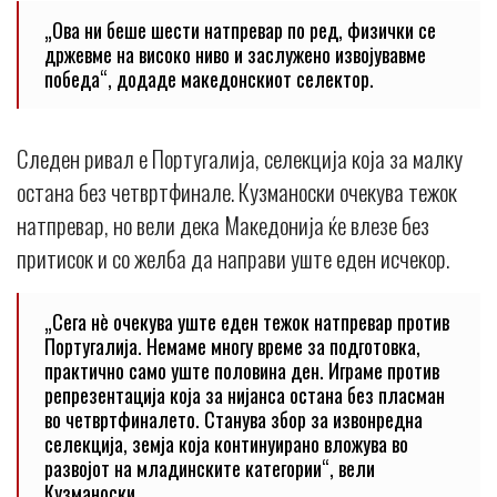
„Ова ни беше шести натпревар по ред, физички се
држевме на високо ниво и заслужено извојувавме
победа“, додаде македонскиот селектор.
Следен ривал е Португалија, селекција која за малку
остана без четвртфинале. Кузманоски очекува тежок
натпревар, но вели дека Македонија ќе влезе без
притисок и со желба да направи уште еден исчекор.
„Сега нè очекува уште еден тежок натпревар против
Португалија. Немаме многу време за подготовка,
практично само уште половина ден. Играме против
репрезентација која за нијанса остана без пласман
во четвртфиналето. Станува збор за извонредна
селекција, земја која континуирано вложува во
развојот на младинските категории“, вели
Кузманоски.