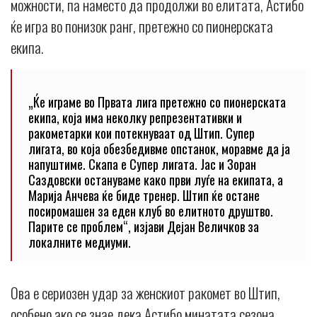
можности, па наместо да продолжи во елитата, Астибо
ќе игра во понизок ранг, претежно со пионерската
екипа.
„Ќе играме во Првата лига претежно со пионерската
екипа, која има неколку репрезентативки и
ракометарки кои потекнуваат од Штип. Супер
лигата, во која обезбедивме опстанок, моравме да ја
напуштиме. Скапа е Супер лигата. Јас и Зоран
Саздовски остануваме како први луѓе на екипата, а
Марија Анчева ќе биде тренер. Штип ќе остане
посиромашен за еден клуб во елитното друштво.
Парите се проблем“, изјави Дејан Величков за
локалните медиуми.
Ова е сериозен удар за женскиот ракомет во Штип,
особено ако се знае дека Астибо минатата сезона