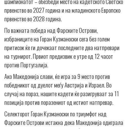
шампионатот – обезбеди место на кадетското Светско
првенство во 2027 година и на младинското Европско
првенство во 2028 година.
По важната победа над Фарските Острови,
избраниците на Горан Кузманоски сега без голем
притисок ќе ги дочекаат последните два натпревари
на турнирот. Првиот предизвик е утре од 12 часот
против Португалија.
Ако Македонија слави, ќе игра за 9 место против
победникот од дуелот меѓу Австрија и Израел. Во
случај на пораз, нашите кадети ќе разигруваат за 11
позиција против поразениот од истиот натпревар.
Селекторот Горан Кузманоски по триумфот над
Фарските Острови истакна дека Македонија одиграла