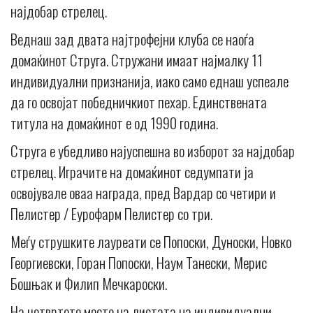
најдобар стрелец.
Веднаш зад двата најтрофејни клуба се наоѓа
домаќинот Струга. Стружани имаат најмалку 11
индивидуални признанија, иако само еднаш успеале
да го освојат победничкиот пехар. Единствената
титула на домаќинот е од 1990 година.
Струга е убедливо најуспешна во изборот за најдобар
стрелец. Играчите на домаќинот седумпати ја
освојувале оваа награда, пред Вардар со четири и
Пелистер / Еурофарм Пелистер со три.
Меѓу струшките лауреати се Попоски, Дуноски, Новко
Георгиевски, Горан Попоски, Наум Танески, Мерис
Бошњак и Филип Мечкароски.
На четвртото место на листата на индивидуални