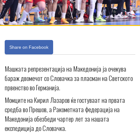
Share on Facebook
Машката репрезентација на Македонија ја очекува
бараж двомечот со Словачка за пласман на Светското
првенство во Германија.
Момците на Кирил Лазаров ќе гостуваат на првата
средба во Прешов, а Ракометната федерација на
Македонија обезбеди чартер лет за нашата
експедиција до Словачка.