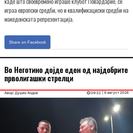
каде што своевремено играше клубот Повардарие, се
играа европски средби, но и квалификациски средби на
македонската репрезентација.
Share on Facebook
Во Неготино дојде еден од најдобрите
прволигашки стрелци
| 6 август 2026
Авор: Душко Андов
09:32