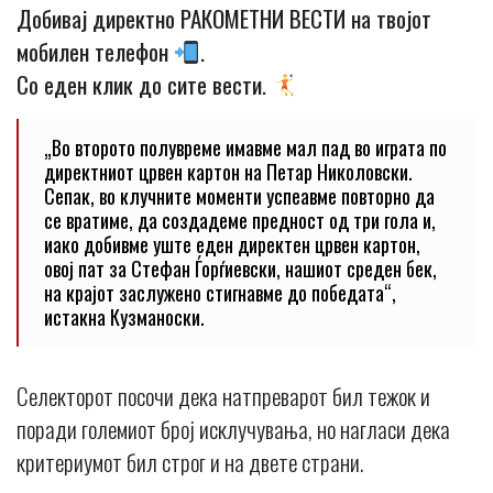
Добивај директно РАКОМЕТНИ ВЕСТИ на твојот
мобилен телефон
.
Со еден клик до сите вести.
„Во второто полувреме имавме мал пад во играта по
директниот црвен картон на Петар Николовски.
Сепак, во клучните моменти успеавме повторно да
се вратиме, да создадеме предност од три гола и,
иако добивме уште еден директен црвен картон,
овој пат за Стефан Ѓорѓиевски, нашиот среден бек,
на крајот заслужено стигнавме до победата“,
истакна Кузманоски.
Селекторот посочи дека натпреварот бил тежок и
поради големиот број исклучувања, но нагласи дека
критериумот бил строг и на двете страни.