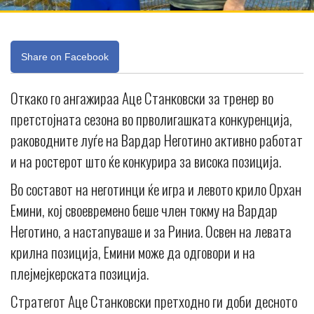
Share on Facebook
Откако го ангажираа Аце Станковски за тренер во
претстојната сезона во прволигашката конкуренција,
раководните луѓе на Вардар Неготино активно работат
и на ростерот што ќе конкурира за висока позиција.
Во составот на неготинци ќе игра и левото крило Орхан
Емини, кој своевремено беше член токму на Вардар
Неготино, а настапуваше и за Риниа. Освен на левата
крилна позиција, Емини може да одговори и на
плејмејкерската позиција.
Стратегот Аце Станковски претходно ги доби десното