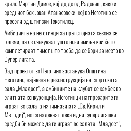
крило Мартин Димов, кој дојде од Радовиш, како и
средниот бек Јован Атанасовски, кој во Неготино се
пресели од штипски Текстилец.
Амбициите на неготинци за претстојната сезона се
големи, па се очекуваат уште нови имиња кои ќе го
комплетираат тимот што треба да се бори за место во
Супер лигата.
Зад проектот во Неготино застанува Општина
Неготино, најавена е реконструкција на спортската
сала „Младост“, а амбициите на клубот се камбек во
елитната конкуренција. Неготинци натпреварите ги
играат во салата на гимназијата „Св. Кирил и
Методиј“, но се надеваат дека идни суперлигашки
средби би можеле да ги играат во салата „Младост“,