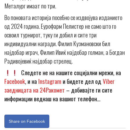
Металург имаат по три.
Во поновата историја посебно се издвојува изданието
од 2024 година. Еурофарм Пелистер не само што го
освоил турнирот, туку ги добил и сите три
индивидуални награди. Филип Кузмановски бил
најдобар играч, Филип Ивиќ најдобар голман, а Богдан
Радивојевиќ најдобар стрелец.
Следете не на нашите социјални мрежи, на
Facebook
, и на
Instagram
и бидете дел од
Viber
заедницата на 24Ракомет
– добивајте ги сите
информации веднаш на вашиот телефон…
Share on Facebook