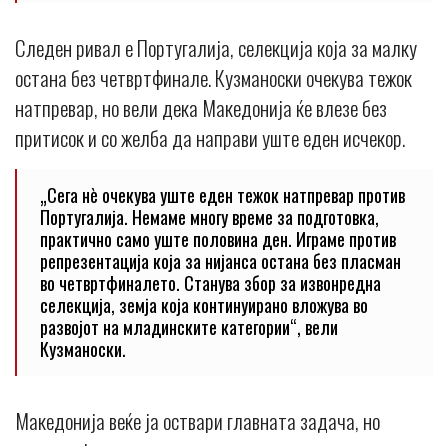
Следен ривал е Португалија, селекција која за малку
остана без четвртфинале. Кузманоски очекува тежок
натпревар, но вели дека Македонија ќе влезе без
притисок и со желба да направи уште еден исчекор.
„Сега нè очекува уште еден тежок натпревар против
Португалија. Немаме многу време за подготовка,
практично само уште половина ден. Играме против
репрезентација која за нијанса остана без пласман
во четвртфиналето. Станува збор за извонредна
селекција, земја која континуирано вложува во
развојот на младинските категории“, вели
Кузманоски.
Македонија веќе ја оствари главната задача, но