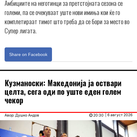
Амбициите на неготинци за претстојната сезона се
големи, па се очекуваат уште нови имиња кои ќе го
комплетираат тимот што треба да се бори за место во
Супер лигата.
Share on Facebook
Кузманоски: Македонија ја оствари
целта, сега оди по уште еден голем
чекор
| 6 август 2026
Авор: Душко Андов
20:30