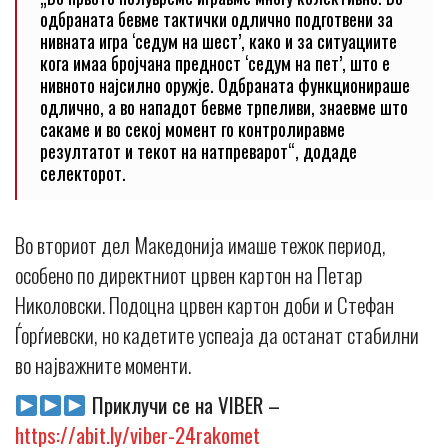
одбраната бевме тактички одлично подготвени за
нивната игра ‘седум на шест’, како и за ситуациите
кога имаа бројчана предност ‘седум на пет’, што е
нивното најсилно оружје. Одбраната функционираше
одлично, а во нападот бевме трпеливи, знаевме што
сакаме и во секој момент го контролиравме
резултатот и текот на натпреварот“, додаде
селекторот.
Во вториот дел Македонија имаше тежок период,
особено по директниот црвен картон на Петар
Николовски. Подоцна црвен картон доби и Стефан
Ѓорѓиевски, но кадетите успеаја да останат стабилни
во најважните моменти.
Приклучи се на VIBER –
https://abit.ly/viber-24rakomet