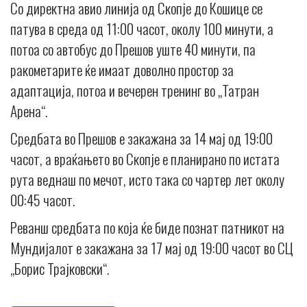
Со директна авио линија од Скопје до Кошице се
патува в среда од 11:00 часот, oколу 100 минути, а
потоа со автобус до Прешов уште 40 минути, па
ракометарите ќе имаат доволно простор за
адаптација, потоа и вечерен тренинг во „Татран
Арена“.
Средбата во Прешов е закажана за 14 мај од 19:00
часот, а враќањето во Скопје е планирано по истата
рута веднаш по мечот, исто така со чартер лет околу
00:45 часот.
Реванш средбата по која ќе биде познат патникот на
Мундијалот е закажана за 17 мај од 19:00 часот во СЦ
„Борис Трајковски“.