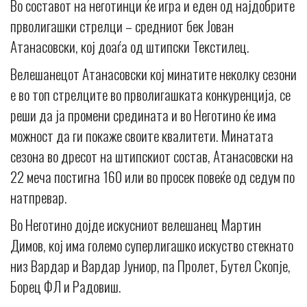
Во составот на неготинци ќе игра и еден од најдобрите
прволигашки стрелци – средниот бек Јован
Атанасовски, кој доаѓа од штипски Текстилец.
Велешанецот Атанасовски кој минатите неколку сезони
е во топ стрелците во прволигашката конкуренција, се
реши да ја промени средината и во Неготино ќе има
можност да ги покаже своите квалитети. Минатата
сезона во дресот на штипскиот состав, Атанасовски на
22 меча постигна 160 или во просек повеќе од седум по
натпревар.
Во Неготино дојде искусниот велешанец Мартин
Димов, кој има големо суперлигашко искуство стекнато
низ Вардар и Вардар Јуниор, па Пролет, Бутел Скопје,
Борец ФЛ и Радовиш.