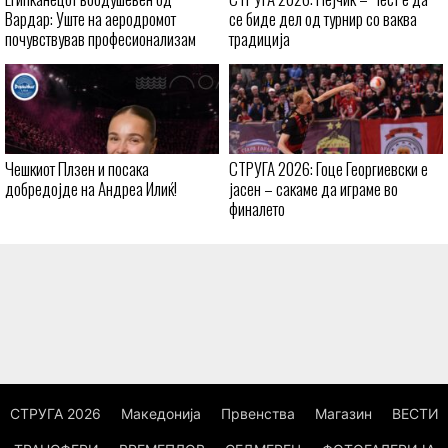
Вардар: Уште на аеродромот
се биде дел од турнир со ваква
почувствував професионализам
традиција
Чешкиот Плзен и посака
СТРУГА 2026: Гоце Георгиевски е
добредојде на Андреа Илиќ!
јасен – сакаме да играме во
финалето
СТРУГА 2026
Македонија
Првенства
Магазин
ВЕСТИ