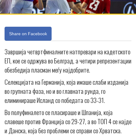
Share on Facebook
Завршија четвртфиналните натпревари на кадетското
ЕП, кое се одржува во Белград, а четири репрезентации
обезбедија пласман меѓу најдобрите.
Селекцијата на Германија, која имаше слаби изданија
во групната фаза, но и во главната рунда, го
елиминираше Исланд со победата со 33-31.
Во полуфиналето се пласираше и Шпанија, која
славеше против Франција со 29-27, а во ТОП 4 се најде
и Данска, која без проблеми се справи со Хрватска.