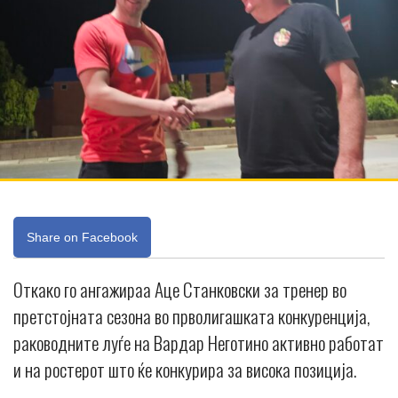
Share on Facebook
Откако го ангажираа Аце Станковски за тренер во
претстојната сезона во прволигашката конкуренција,
раководните луѓе на Вардар Неготино активно работат
и на ростерот што ќе конкурира за висока позиција.