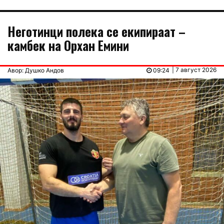
Неготинци полека се екипираат –
камбек на Орхан Емини
| 7 август 2026
Авор: Душко Андов
09:24