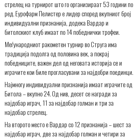
стрелец на турнирот што го организираат 53 години по
ред. Еурофарм Пелистер е лидер според вкупниот број
индивидуални признанија, додека Вардар и
битолскиот клуб имаат по 14 победнички трофеи.
Меѓународниот ракометен турнир во Струга има
традиција подолга од половина век, а покрај
победниците, важен дел од неговата историја се и
играчите кои биле прогласувани за најдобри поединци.
Најмногу индивидуални признанија имаат играчите од
Битола – вкупно 24. Од нив, десет се награди за
најдобар играч, 11 за најдобар голман и три за
најдобар стрелец.
На второто место е Вардар со 12 признанија – шест за
најдобар играч, две за најдобар голман и четири за