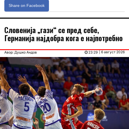
Share on Facebook
Словенија „гази“ се пред себе,
Германија најдобра кога е најпотребно
| 6 август 2026
Авор: Душко Андов
23:29