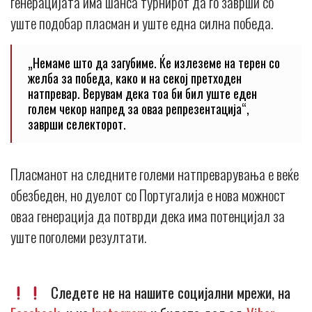
генерацијата има шанса турнирот да го заврши со
уште подобар пласман и уште една силна победа.
„Немаме што да загубиме. Ќе излеземе на терен со
желба за победа, како и на секој претходен
натпревар. Верувам дека тоа би бил уште еден
голем чекор напред за оваа репрезентација“,
заврши селекторот.
Пласманот на следните големи натпреварувања е веќе
обезбеден, но дуелот со Португалија е нова можност
оваа генерација да потврди дека има потенцијал за
уште поголеми резултати.
Следете не на нашите социјални мрежи, на