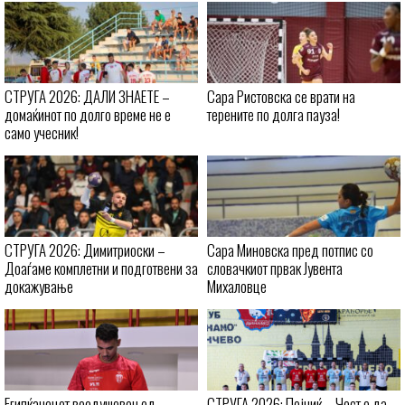
СТРУГА 2026: ДАЛИ ЗНАЕТЕ –
Сара Ристовска се врати на
домаќинот по долго време не е
терените по долга пауза!
само учесник!
СТРУГА 2026: Димитриоски –
Сара Миновска пред потпис со
Доаѓаме комплетни и подготвени за
словачкиот првак Јувента
докажување
Михаловце
Египќанецот воодушевен од
СТРУГА 2026: Пејчиќ – Чест е да