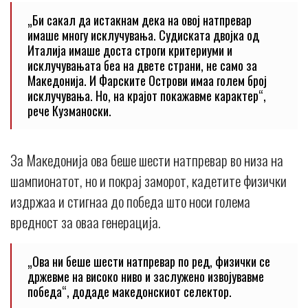
„Би сакал да истакнам дека на овој натпревар
имаше многу исклучувања. Судиската двојка од
Италија имаше доста строги критериуми и
исклучувањата беа на двете страни, не само за
Македонија. И Фарските Острови имаа голем број
исклучувања. Но, на крајот покажавме карактер“,
рече Кузманоски.
За Македонија ова беше шести натпревар во низа на
шампионатот, но и покрај заморот, кадетите физички
издржаа и стигнаа до победа што носи голема
вредност за оваа генерација.
„Ова ни беше шести натпревар по ред, физички се
држевме на високо ниво и заслужено извојувавме
победа“, додаде македонскиот селектор.