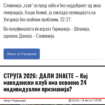
Словенија „гази“ се пред себе и без најдобриот од оваа
генерација, Аљуш Анжиќ, ја совлада селекцијата на
Унгарија без особени проблеми, 32-27.
Во полуфиналето ќе играат Германија – Шпанија,
односно Данска – Словенија.
Share on Facebook
СТРУГА 2026: ДАЛИ ЗНАЕТЕ – Кој
македонски клуб има освоено 24
индивидуални признанија?
| 8 август 2026
Авор: Редакција
22:00