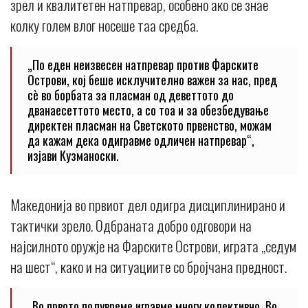
зрел и квалитетен натпревар, особено ако се знае
колку голем влог носеше таа средба.
„По еден неизвесен натпревар против Фарските
Острови, кој беше исклучително важен за нас, пред
сè во борбата за пласман од деветтото до
дванаесеттото место, а со тоа и за обезбедување
директен пласман на Светското првенство, можам
да кажам дека одигравме одличен натпревар“,
изјави Кузманоски.
Македонија во првиот дел одигра дисциплинирано и
тактички зрело. Одбраната добро одговори на
најсилното оружје на Фарските Острови, играта „седум
на шест“, како и на ситуациите со бројчана предност.
„Во првото полувреме игравме многу колективно. Во