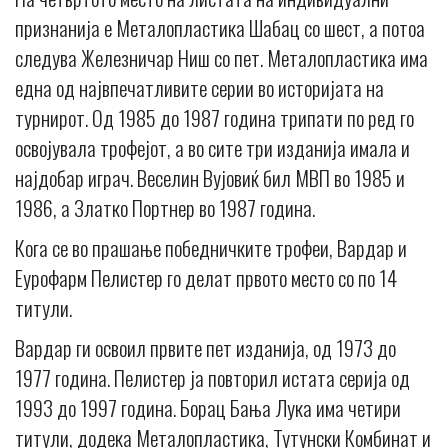
признанија е Металопластика Шабац со шест, а потоа
следува Железничар Ниш со пет. Металопластика има
една од највпечатливите серии во историјата на
турнирот. Од 1985 до 1987 година трипати по ред го
освојувала трофејот, а во сите три изданија имала и
најдобар играч. Веселин Вујовиќ бил МВП во 1985 и
1986, а Златко Портнер во 1987 година.
Кога се во прашање победничките трофеи, Вардар и
Еурофарм Пелистер го делат првото место со по 14
титули.
Вардар ги освоил првите пет изданија, од 1973 до
1977 година. Пелистер ја повторил истата серија од
1993 до 1997 година. Борац Бања Лука има четири
титули, додека Металопластика, Тутунски Комбинат и