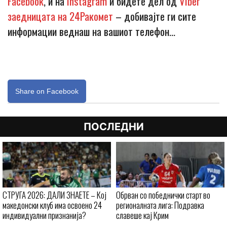
Facebook
, и на
Instagram
и бидете дел од
Viber
заедницата на 24Ракомет
– добивајте ги сите
информации веднаш на вашиот телефон…
Share on Facebook
ПОСЛЕДНИ
СТРУГА 2026: ДАЛИ ЗНАЕТЕ – Кој
Обрван со победнички старт во
македонски клуб има освоено 24
регионалната лига: Подравка
индивидуални признанија?
славеше кај Крим