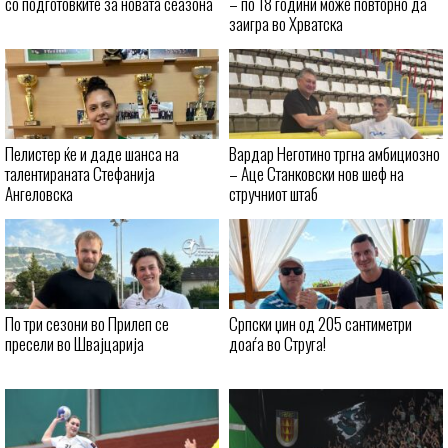
со подготовките за новата сеазона
– по 18 години може повторно да
заигра во Хрватска
Пелистер ќе и даде шанса на
Вардар Неготино тргна амбициозно
талентираната Стефанија
– Аце Станковски нов шеф на
Ангеловска
стручниот штаб
По три сезони во Прилеп се
Српски џин од 205 сантиметри
пресели во Швајцарија
доаѓа во Струга!