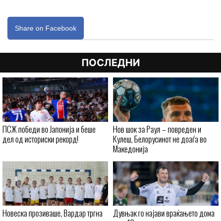
Share on Facebook
ПОСЛЕДНИ
ПСЖ победи во Јапонија и беше
Нов шок за Раул – повреден и
дел од историски рекорд!
Кулеш, Белорусинот не доаѓа во
Македонија
Новеска прозиваше, Вардар тргна
Дувњак го најави враќањето дома