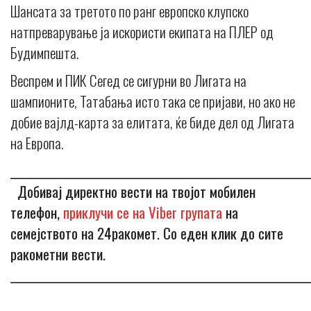
Шансата за третото по ранг европско клупско
натпреварување ја искористи екипата на ПЛЕР од
Будимпешта.
Веспрем и ПИК Сегед се сигурни во Лигата на
шампионите, Татабања исто така се пријави, но ако не
добие вајлд-карта за елитата, ќе биде дел од Лигата
на Европа.
_____________________________________________________________
Добивај директно вести на твојот мобилен
телефон,
приклучи се на Viber групата
на
семејството на 24ракомет. Со еден клик до сите
ракометни вести.
_____________________________________________________________