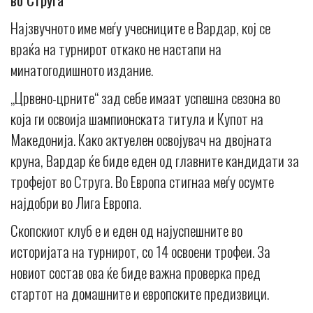
Најзвучното име меѓу учесниците е Вардар, кој се
враќа на турнирот откако не настапи на
минатогодишното издание.
„Црвено-црните“ зад себе имаат успешна сезона во
која ги освоија шампионската титула и Купот на
Македонија. Како актуелен освојувач на двојната
круна, Вардар ќе биде еден од главните кандидати за
трофејот во Струга. Во Европа стигнаа меѓу осумте
најдобри во Лига Европа.
Скопскиот клуб е и еден од најуспешните во
историјата на турнирот, со 14 освоени трофеи. За
новиот состав ова ќе биде важна проверка пред
стартот на домашните и европските предизвици.