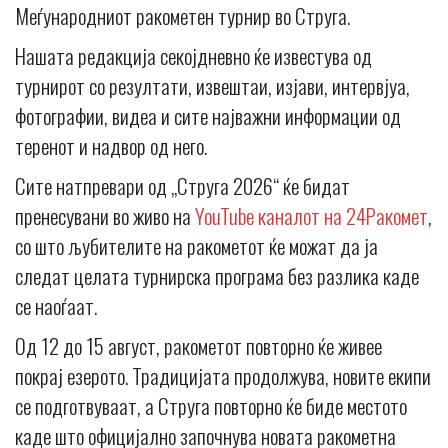
Меѓународниот ракометен турнир во Струга.
Нашата редакција секојдневно ќе известува од
турнирот со резултати, извештаи, изјави, интервјуа,
фотографии, видеа и сите најважни информации од
теренот и надвор од него.
Сите натпревари од „Струга 2026“ ќе бидат
пренесувани во живо на
YouTube каналот на 24Ракомет
,
со што љубителите на ракометот ќе можат да ја
следат целата турнирска програма без разлика каде
се наоѓаат.
Од 12 до 15 август, ракометот повторно ќе живее
покрај езерото. Традицијата продолжува, новите екипи
се подготвуваат, а Струга повторно ќе биде местото
каде што официјално започнува новата ракометна