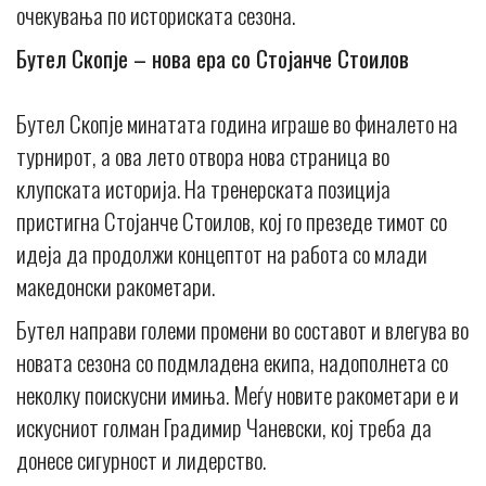
очекувања по историската сезона.
Бутел Скопје – нова ера со Стојанче Стоилов
Бутел Скопје минатата година играше во финалето на
турнирот, а ова лето отвора нова страница во
клупската историја. На тренерската позиција
пристигна Стојанче Стоилов, кој го презеде тимот со
идеја да продолжи концептот на работа со млади
македонски ракометари.
Бутел направи големи промени во составот и влегува во
новата сезона со подмладена екипа, надополнета со
неколку поискусни имиња. Меѓу новите ракометари е и
искусниот голман Градимир Чаневски, кој треба да
донесе сигурност и лидерство.