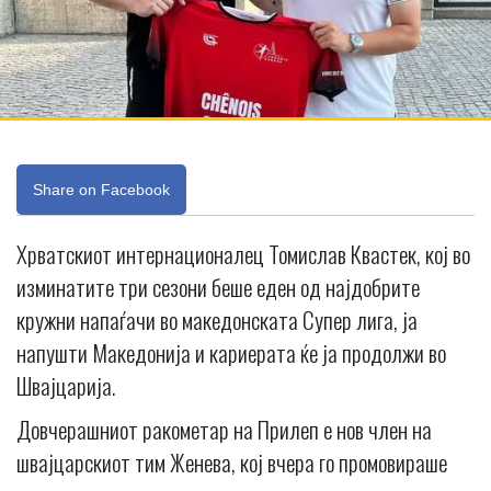
Share on Facebook
Хрватскиот интернационалец Томислав Квастек, кој во
изминатите три сезони беше еден од најдобрите
кружни напаѓачи во македонската Супер лига, ја
напушти Македонија и кариерата ќе ја продолжи во
Швајцарија.
Довчерашниот ракометар на Прилеп е нов член на
швајцарскиот тим Женева, кој вчера го промовираше