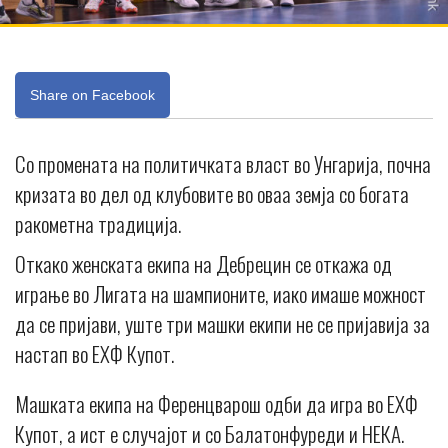
Share on Facebook
Со промената на политичката власт во Унгарија, почна
кризата во дел од клубовите во оваа земја со богата
ракометна традиција.
Откако женската екипа на Дебрецин се откажа од
играње во Лигата на шампионите, иако имаше можност
да се пријави, уште три машки екипи не се пријавија за
настап во ЕХФ Купот.
Машката екипа на Ференцварош одби да игра во ЕХФ
Купот, а ист е случајот и со Балатонфуреди и НЕКА.