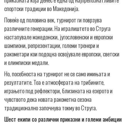
спортски традиции во Македонија.
Повеќе од половина век, турнирот ги поврзува
различните генерации. На игралиштето во Струга
настапувале македонски, југословенски и европски
шампиони, репрезентации, големи тренери и
ракометари кои подоцна освојувале европски, светски
и олимписки медали.
Но, посебноста на турнирот не се само имињата и
резултатите. Тоа е атмосферата на трибините,
играњето под рефлектори, близината на езерото и
чувството дека новата ракометна сезона
традиционално започнува токму во Струга.
Шест екипи со различни приказни и големи амбиции