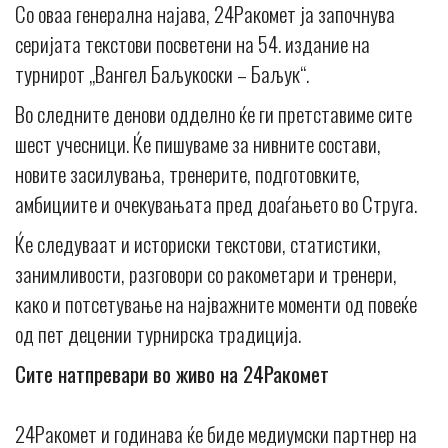
Со оваа генерална најава, 24Ракомет ја започнува
серијата текстови посветени на 54. издание на
турнирот „Вангел Баљукоски – Баљук“.
Во следните денови одделно ќе ги претставиме сите
шест учесници. Ќе пишуваме за нивните состави,
новите засилувања, тренерите, подготовките,
амбициите и очекувањата пред доаѓањето во Струга.
Ќе следуваат и историски текстови, статистики,
занимливости, разговори со ракометари и тренери,
како и потсетување на најважните моменти од повеќе
од пет децении турнирска традиција.
Сите натпревари во живо на 24Ракомет
24Ракомет и годинава ќе биде медиумски партнер на