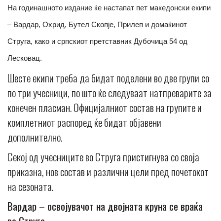
На годинашното издание ќе настапат пет македонски екипи
– Вардар, Охрид, Бутел Скопје, Прилеп и домаќинот
Струга, како и српскиот претставник Дубочица 54 од
Лесковац.
Шесте екипи треба да бидат поделени во две групи со
по три учесници, по што ќе следуваат натпреварите за
конечен пласман. Официјалниот состав на групите и
комплетниот распоред ќе бидат објавени
дополнително.
Секој од учесниците во Струга пристигнува со своја
приказна, нов состав и различни цели пред почетокот
на сезоната.
Вардар – освојувачот на двојната круна се враќа
во Струга