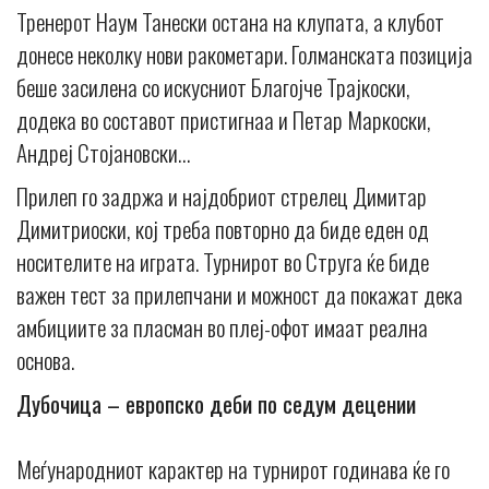
Тренерот Наум Танески остана на клупата, а клубот
донесе неколку нови ракометари. Голманската позиција
беше засилена со искусниот Благојче Трајкоски,
додека во составот пристигнаа и Петар Маркоски,
Андреј Стојановски…
Прилеп го задржа и најдобриот стрелец Димитар
Димитриоски, кој треба повторно да биде еден од
носителите на играта. Турнирот во Струга ќе биде
важен тест за прилепчани и можност да покажат дека
амбициите за пласман во плеј-офот имаат реална
основа.
Дубочица – европско деби по седум децении
Меѓународниот карактер на турнирот годинава ќе го