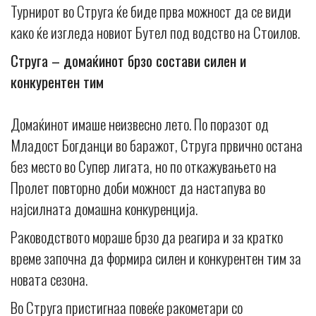
Турнирот во Струга ќе биде прва можност да се види
како ќе изгледа новиот Бутел под водство на Стоилов.
Струга – домаќинот брзо состави силен и
конкурентен тим
Домаќинот имаше неизвесно лето. По поразот од
Младост Богданци во баражот, Струга првично остана
без место во Супер лигата, но по откажувањето на
Пролет повторно доби можност да настапува во
најсилната домашна конкуренција.
Раководството мораше брзо да реагира и за кратко
време започна да формира силен и конкурентен тим за
новата сезона.
Во Струга пристигнаа повеќе ракометари со