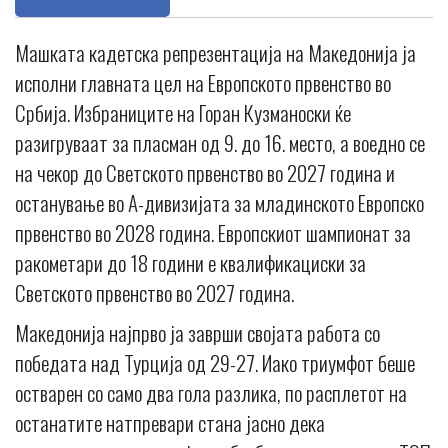
Машката кадетска репрезентација на Македонија ја
исполни главната цел на Европското првенство во
Србија. Избраниците на Горан Кузманоски ќе
разигруваат за пласман од 9. до 16. место, а воедно се
на чекор до Светското првенство во 2027 година и
останување во А-дивизијата за младинското Европско
првенство во 2028 година. Европскиот шампионат за
ракометари до 18 години е квалификациски за
Светското првенство во 2027 година.
Македонија најпрво ја заврши својата работа со
победата над Турција од 29-27. Иако триумфот беше
остварен со само два гола разлика, по расплетот на
останатите натпревари стана јасно дека