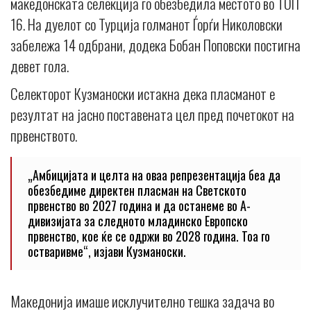
македонската селекција го обезбедила местото во ТОП
16. На дуелот со Турција голманот Ѓорѓи Николовски
забележа 14 одбрани, додека Бобан Поповски постигна
девет гола.
Селекторот Кузманоски истакна дека пласманот е
резултат на јасно поставената цел пред почетокот на
првенството.
„Амбицијата и целта на оваа репрезентација беа да
обезбедиме директен пласман на Светското
првенство во 2027 година и да останеме во А-
дивизијата за следното младинско Европско
првенство, кое ќе се одржи во 2028 година. Тоа го
остваривме“, изјави Кузманоски.
Македонија имаше исклучително тешка задача во