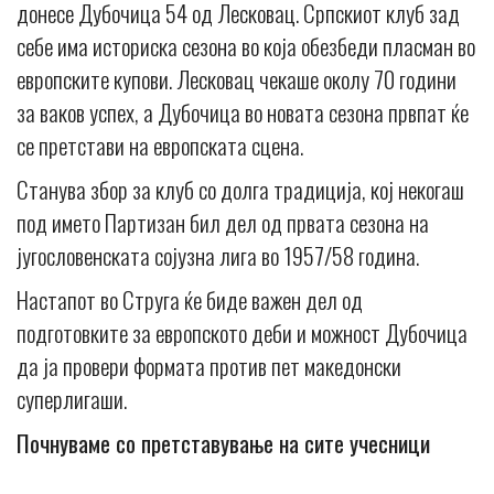
донесе Дубочица 54 од Лесковац. Српскиот клуб зад
себе има историска сезона во која обезбеди пласман во
европските купови. Лесковац чекаше околу 70 години
за ваков успех, а Дубочица во новата сезона првпат ќе
се претстави на европската сцена.
Станува збор за клуб со долга традиција, кој некогаш
под името Партизан бил дел од првата сезона на
југословенската сојузна лига во 1957/58 година.
Настапот во Струга ќе биде важен дел од
подготовките за европското деби и можност Дубочица
да ја провери формата против пет македонски
суперлигаши.
Почнуваме со претставување на сите учесници