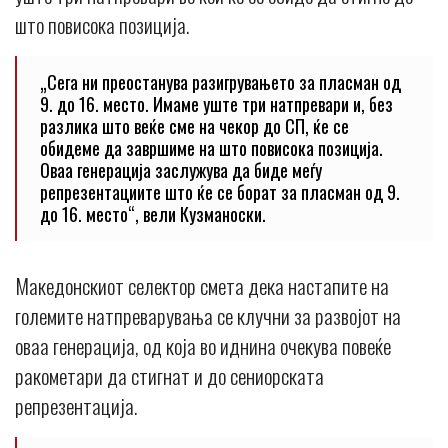
што повисока позиција.
„Сега ни преостанува разигрувањето за пласман од
9. до 16. место. Имаме уште три натпревари и, без
разлика што веќе сме на чекор до СП, ќе се
обидеме да завршиме на што повисока позиција.
Оваа генерација заслужува да биде меѓу
репрезентациите што ќе се борат за пласман од 9.
до 16. место“, вели Кузманоски.
Македонскиот селектор смета дека настапите на
големите натпреварувања се клучни за развојот на
оваа генерација, од која во иднина очекува повеќе
ракометари да стигнат и до сениорската
репрезентација.