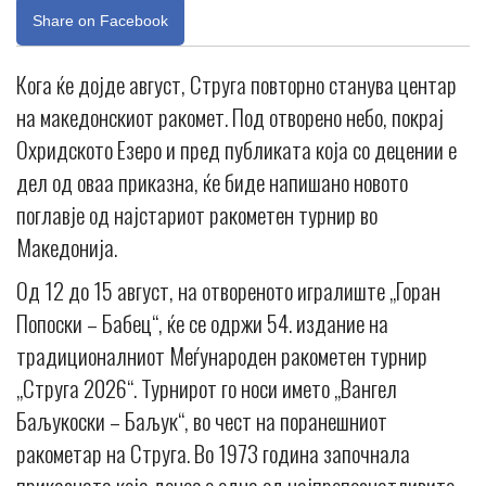
Share on Facebook
Кога ќе дојде август, Струга повторно станува центар
на македонскиот ракомет. Под отворено небо, покрај
Охридското Езеро и пред публиката која со децении е
дел од оваа приказна, ќе биде напишано новото
поглавје од најстариот ракометен турнир во
Македонија.
Од 12 до 15 август, на отвореното игралиште „Горан
Попоски – Бабец“, ќе се одржи 54. издание на
традиционалниот Меѓународен ракометен турнир
„Струга 2026“. Турнирот го носи името „Вангел
Баљукоски – Баљук“, во чест на поранешниот
ракометар на Струга. Во 1973 година започнала
приказната која денес е една од најпрепознатливите