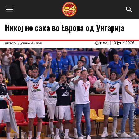
Никој не сака во Европа од Унгарија
|
19 јуни 2026
Автор:
Душко Андов
11:55