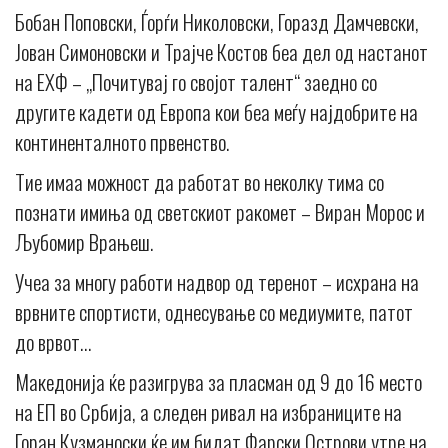
Бобан Поповски, Ѓорѓи Николовски, Горазд Дамчевски,
Јован Симоновски и Трајче Костов беа дел од настанот
на ЕХФ – „Почитувај го својот талент“ заедно со
другите кадети од Европа кои беа меѓу најдобрите на
континенталното првенство.
Тие имаа можност да работат во неколку тима со
познати имиња од светскиот ракомет – Виран Морос и
Љубомир Врањеш.
Учеа за многу работи надвор од теренот – исхрана на
врвните спортисти, однесување со медиумите, патот
до врвот…
Македонија ќе разигрува за пласман од 9 до 16 место
на ЕП во Србија, а следен ривал на избраниците на
Горан Кузманоски ќе им бидат Фарски Острови утре на