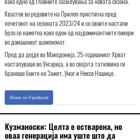
како едно од главните засилувања за новата сезона.
Квастек во редовите на Прилеп пристигна пред
почетокот на сезоната 2023/24 и со своите настапи
брзо се наметна како еден од најдоминантните пикери
во домашниот шампионат.
Пред да дојде во Македонија, 25-годишниот Хрват
настапуваше во Унгарија, а во својата татковина ги
бранеше боите на Замет, Умаг и Нексе Нашице.
Share on Facebook
Кузманоски: Целта е остварена, но
оваа генерација има уште што да