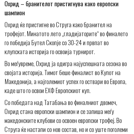
Охрид – бранителот пристигнува како европски
шампион
Oхрид ќе пристигне во Струга како бранител на
трофејот. Минатото лето „гладијаторите“ во финалето
го победија Бутел Скопје со 30-24 и првпат во
клупската историја го освоија турнирот.
Во меѓувреме, Охрид ја одигра најуспешната сезона во
својата историја. Тимот беше финалист во Купот на
Македонија, а најголемиот успех го оствари во Европа,
каде што го освои ЕХФ Европскиот куп.
Со победата над Татабања во финалниот двомеч,
Охрид стана европски шампион и се запиша меѓу
македонските клубови со освоен европски трофеј. Во
Струга ќе настапи со нов состав, но и со уште поголеми