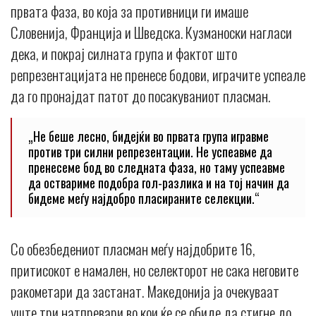
првата фаза, во која за противници ги имаше
Словенија, Франција и Шведска. Кузманоски нагласи
дека, и покрај силната група и фактот што
репрезентацијата не пренесе бодови, играчите успеале
да го пронајдат патот до посакуваниот пласман.
„Не беше лесно, бидејќи во првата група игравме
против три силни репрезентации. Не успеавме да
пренесеме бод во следната фаза, но таму успеавме
да оствариме подобра гол-разлика и на тој начин да
бидеме меѓу најдобро пласираните селекции.“
Со обезбедениот пласман меѓу најдобрите 16,
притисокот е намален, но селекторот не сака неговите
ракометари да застанат. Македонија ја очекуваат
уште три натпревари во кои ќе се обиде да стигне до