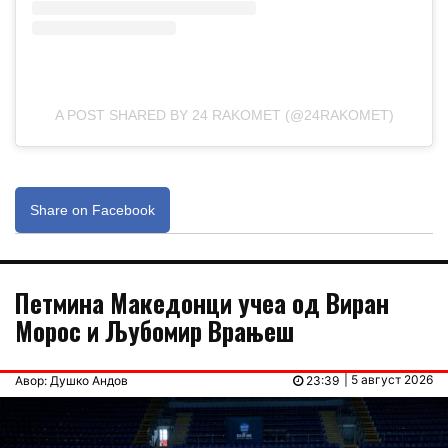
A POST SHARED BY 24 RAKOMET (@24RAKOMET)
Share on Facebook
Петмина Македонци учеа од Виран
Морос и Љубомир Врањеш
| 5 август 2026
Авор: Душко Андов
23:39