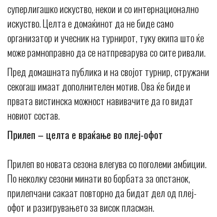
суперлигашко искуство, некои и со интернационално
искуство. Целта е домаќинот да не биде само
организатор и учесник на турнирот, туку екипа што ќе
може рамноправно да се натпреварува со сите ривали.
Пред домашната публика и на својот турнир, стружани
секогаш имаат дополнителен мотив. Ова ќе биде и
првата вистинска можност навивачите да го видат
новиот состав.
Прилеп – целта е враќање во плеј-офот
Прилеп во новата сезона влегува со поголеми амбиции.
По неколку сезони минати во борбата за опстанок,
прилепчани сакаат повторно да бидат дел од плеј-
офот и разигрувањето за висок пласман.