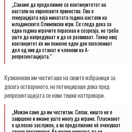
„Сакаме да продолжиме со континуитетот на
настапи на европските првенства. Ова е
генерацијата која минатата година настапи на
младинските Олимписки игри. Се гледа дека за
една година играчите пораснаа и созреаја, но треба
уште да напредуваат и да се развиваат. Токму овој
континуитет ќе им помогне еден ден поголемиот
дел од нив да станат и членови на А-
репрезентацијата.“
Кузманоски им честиташе на своите избраници за
досега оствареното, но потенцираше дека пред
репрезентацијата се нови тешки натпревари.
„Можам само да им честитам. Сепак, ништо не е
завршено и имаме уште многу да играме. Пласманот
е целосно заслужен, а во продолжение нè очекуваат
тешки противници. Ќе имаме можност да се