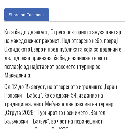
Share on Facebook
Кога ќе дојде август, Струга повторно станува центар
на македонскиот ракомет. Под отворено небо, покрај
Охридското Езеро и пред публиката која со децении е
дел од оваа приказна, ќе биде напишано новото
поглавје од најстариот ракометен турнир во
Македонија.
Од 12 до 15 август, на отвореното игралиште „Горан
Попоски – Бабец“, ќе се одржи 54. издание на
традиционалниот Меѓународен ракометен турнир
„Струга 2026“. Турнирот го носи името „Вангел
Баљукоски – Баљук“, во чест на поранешниот