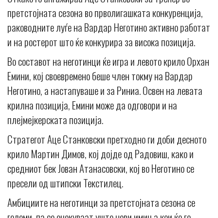
претстојната сезона во прволигашката конкуренција,
раководните луѓе на Вардар Неготино активно работат
и на ростерот што ќе конкурира за висока позиција.
Во составот на неготинци ќе игра и левото крило Орхан
Емини, кој своевремено беше член токму на Вардар
Неготино, а настапуваше и за Риниа. Освен на левата
крилна позиција, Емини може да одговори и на
плејмејкерската позиција.
Стратегот Аце Станковски претходно ги доби десното
крило Мартин Димов, кој дојде од Радовиш, како и
средниот бек Јован Атанасовски, кој во Неготино се
пресели од штипски Текстилец.
Амбициите на неготинци за претстојната сезона се
големи, па се очекуваат уште нови имиња кои ќе го