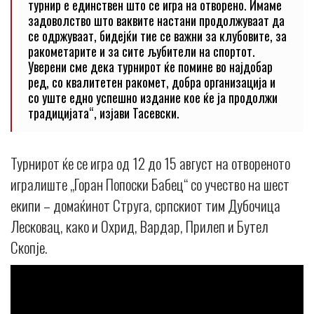
турнир е единствен што се игра на отворено. Имаме
задоволство што ваквите настани продолжуваат да
се одржуваат, бидејќи тие се важни за клубовите, за
ракометарите и за сите љубители на спортот.
Уверени сме дека турнирот ќе помине во најдобар
ред, со квалитетен ракомет, добра организација и
со уште едно успешно издание кое ќе ја продолжи
традицијата“, изјави Тасевски.
Турнирот ќе се игра од 12 до 15 август на отвореното
игралиште „Горан Попоски Бабец“ со учество на шест
екипи – домаќинот Струга, српскиот тим Дубочица
Лесковац, како и Охрид, Вардар, Прилеп и Бутел
Скопје.