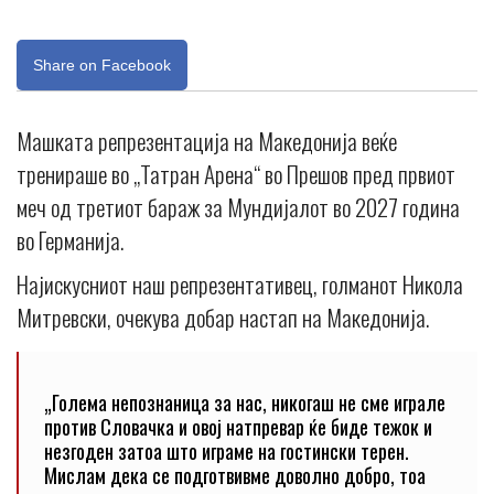
Share on Facebook
Машката репрезентација на Македонија веќе
тренираше во „Татран Арена“ во Прешов пред првиот
меч од третиот бараж за Мундијалот во 2027 година
во Германија.
Најискусниот наш репрезентативец, голманот Никола
Митревски, очекува добар настап на Македонија.
„Голема непознаница за нас, никогаш не сме играле
против Словачка и овој натпревар ќе биде тежок и
незгоден затоа што играме на гостински терен.
Мислам дека се подготвивме доволно добро, тоа