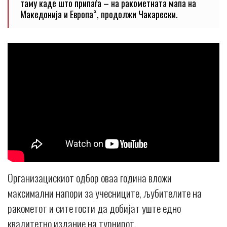
таму каде што припаѓа – на ракометната мапа на
Македонија и Европа“, продолжи Чакарески.
Организацискиот одбор оваа година вложи
максимални напори за учесниците, љубителите на
ракометот и сите гости да добијат уште едно
квалитетно издание на турнирот.