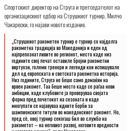
Спортскиот директор на Струга и претседателот на
организацискиот одбор на Струшкиот турнир, Милчо
Чакарески, го најави новото издание.
„Струшкиот ракометен турнир е турнир со најдолга
ракометна традиција во Македонија и еден од
најпрепознатливите во регионот, место каде низ
годините свој печат оставиле бројни ракометни
виртуози, големи тренери и легенди кои испишувале
дел од европската и светската ракометна историја.
Низ годините, Струга не беше само домаќин на
врвен ракомет. Таа беше место каде се раѓаа нови
амбиции, каде клубовите ја проверуваа својата
форма пред почетокот на сезоната и каде
многупати се најавуваа идните борби за
шампионските титули во македонскиот ракомет. Но,
пред сè, овој турнир секогаш бил во служба на
ракометот – на неговиот развој, неговите вредности