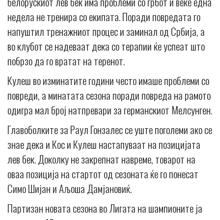
белорускиот лев бек има проблеми со грбот и веќе една
недела не тренира со екипата. Поради повредата го
напуштил тренажниот процес и заминал од Србија, а
во клубот се надеваат дека со терапии ќе успеат што
побрзо да го вратат на теренот.
Кулеш во изминатите години често имаше проблеми со
повреди, а минатата сезона поради повреда на рамото
одигра мал број натпревари за германскиот Мелсунген.
Главоболките за Раул Гонзалес се уште поголеми ако се
знае дека и Кос и Кулеш настапуваат на позицијата
лев бек. Доколку не закрепнат навреме, товарот на
оваа позиција на стартот од сезоната ќе го понесат
Симо Шијан и Аљоша Дамјановиќ.
Партизан новата сезона во Лигата на шампионите ја