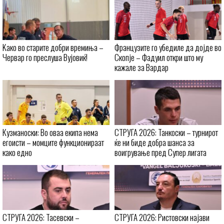
Kaко во старите добри времиња –
Французите го убедиле да дојде во
Червар го преслуша Вујовиќ!
Скопје – Фадуил откри што му
кажале за Вардар
Кузманоски: Во оваа екипа нема
СТРУГА 2026: Танкоски – турнирот
егоисти – момците функционираат
ќе ни биде добра шанса за
како едно
воигрување пред Супер лигата
СТРУГА 2026: Тасевски –
СТРУГА 2026: Ристовски најави