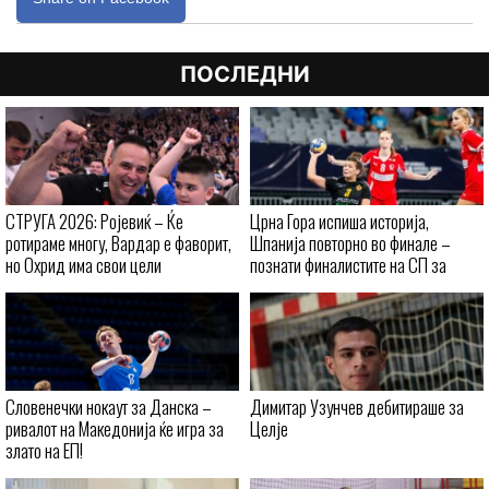
ПОСЛЕДНИ
СТРУГА 2026: Ројевиќ – Ќе
Црна Гора испиша историја,
ротираме многу, Вардар е фаворит,
Шпанија повторно во финале –
но Охрид има свои цели
познати финалистите на СП за
кадетки
Словенечки нокаут за Данска –
Димитар Узунчев дебитираше за
ривалот на Македонија ќе игра за
Целје
злато на ЕП!