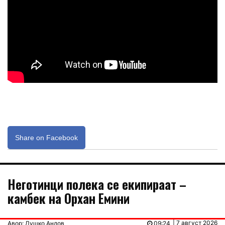
Share on Facebook
Неготинци полека се екипираат –
камбек на Орхан Емини
| 7 август 2026
Авор: Душко Андов
09:24