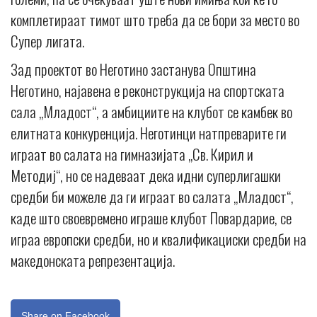
комплетираат тимот што треба да се бори за место во
Супер лигата.
Зад проектот во Неготино застанува Општина
Неготино, најавена е реконструкција на спортската
сала „Младост“, а амбициите на клубот се камбек во
елитната конкуренција. Неготинци натпреварите ги
играат во салата на гимназијата „Св. Кирил и
Методиј“, но се надеваат дека идни суперлигашки
средби би можеле да ги играат во салата „Младост“,
каде што своевремено играше клубот Повардарие, се
играа европски средби, но и квалификациски средби на
македонската репрезентација.
Share on Facebook