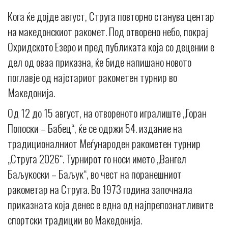
Кога ќе дојде август, Струга повторно станува центар
на македонскиот ракомет. Под отворено небо, покрај
Охридското Езеро и пред публиката која со децении е
дел од оваа приказна, ќе биде напишано новото
поглавје од најстариот ракометен турнир во
Македонија.
Од 12 до 15 август, на отвореното игралиште „Горан
Попоски – Бабец“, ќе се одржи 54. издание на
традиционалниот Меѓународен ракометен турнир
„Струга 2026“. Турнирот го носи името „Вангел
Баљукоски – Баљук“, во чест на поранешниот
ракометар на Струга. Во 1973 година започнала
приказната која денес е една од најпрепознатливите
спортски традиции во Македонија.