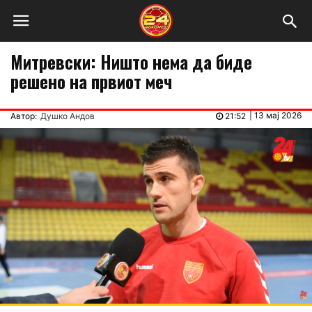
Митревски: Ништо нема да биде
решено на првиот меч
|
13 мај 2026
Автор:
Душко Андов
21:52