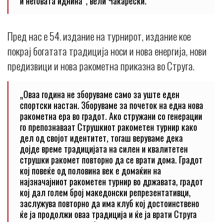
и неговата иднина“, вели Чакарески.
Пред нас е 54. издание на турнирот, издание кое
покрај богатата традиција носи и нова енергија, нови
предизвици и нова ракометна приказна во Струга.
„Оваа година не зборуваме само за уште еден
спортски настан. Зборуваме за почеток на една нова
ракометна ера во градот. Ако стружани со генерации
го препознаваат Струшкиот ракометен турнир како
дел од својот идентитет, тогаш веруваме дека
дојде време традицијата на силен и квалитетен
струшки ракомет повторно да се врати дома. Градот
кој повеќе од половина век е домаќин на
најзначајниот ракометен турнир во државата, градот
кој дал голем број македонски репрезентативци,
заслужува повторно да има клуб кој достоинствено
ќе ја продолжи оваа традиција и ќе ја врати Струга