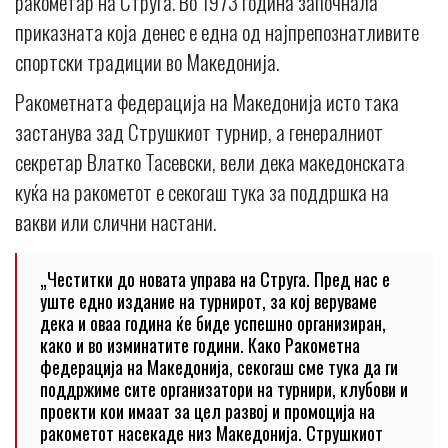
ракометар на Струга. Во 1973 година започнала
приказната која денес е една од најпрепознатливите
спортски традиции во Македонија.
Ракометната федерација на Македонија исто така
застанува зад Струшкиот турнир, а генералниот
секретар Влатко Тасевски, вели дека македонската
куќа на ракометот е секогаш тука за поддршка на
вакви или слични настани.
„Честитки до новата управа на Струга. Пред нас е
уште едно издание на турнирот, за кој веруваме
дека и оваа година ќе биде успешно организиран,
како и во изминатите години. Како Ракометна
федерација на Македонија, секогаш сме тука да ги
поддржиме сите организатори на турнири, клубови и
проекти кои имаат за цел развој и промоција на
ракометот насекаде низ Македонија. Струшкиот