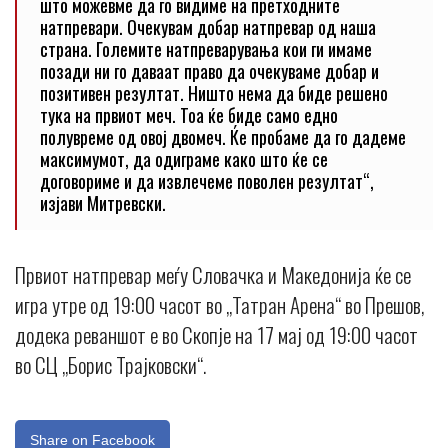
што можевме да го видиме на претходните
натпревари. Очекувам добар натпревар од наша
страна. Големите натпреварувања кои ги имаме
позади ни го даваат право да очекуваме добар и
позитивен резултат. Ништо нема да биде решено
тука на првиот меч. Тоа ќе биде само едно
полувреме од овој двомеч. Ќе пробаме да го дадеме
максимумот, да одиграме како што ќе се
договориме и да извлечеме поволен резултат“,
изјави Митревски.
Првиот натпревар меѓу Словачка и Македонија ќе се
игра утре од 19:00 часот во „Татран Арена“ во Прешов,
додека реваншот е во Скопје на 17 мај од 19:00 часот
во СЦ „Борис Трајковски“.
Share on Facebook