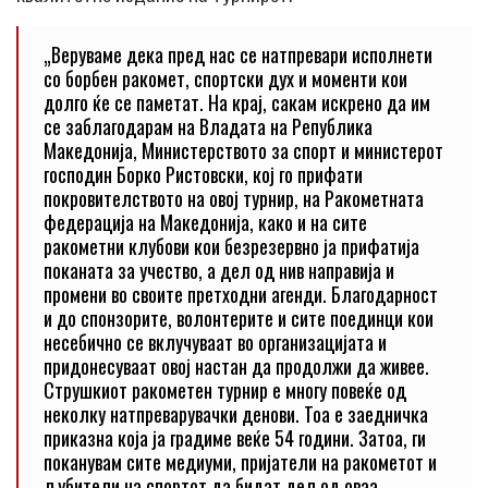
„Веруваме дека пред нас се натпревари исполнети
со борбен ракомет, спортски дух и моменти кои
долго ќе се паметат. На крај, сакам искрено да им
се заблагодарам на Владата на Република
Македонија, Министерството за спорт и министерот
господин Борко Ристовски, кој го прифати
покровителството на овој турнир, на Ракометната
федерација на Македонија, како и на сите
ракометни клубови кои безрезервно ја прифатија
поканата за учество, а дел од нив направија и
промени во своите претходни агенди. Благодарност
и до спонзорите, волонтерите и сите поединци кои
несебично се вклучуваат во организацијата и
придонесуваат овој настан да продолжи да живее.
Струшкиот ракометен турнир е многу повеќе од
неколку натпреварувачки денови. Тоа е заедничка
приказна која ја градиме веќе 54 години. Затоа, ги
поканувам сите медиуми, пријатели на ракометот и
љубители на спортот да бидат дел од оваа