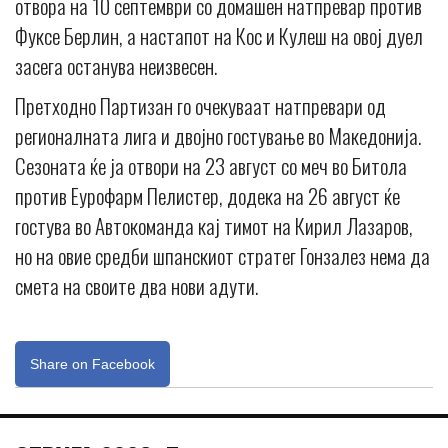
отвора на 10 септември со домашен натпревар против
Фуксе Берлин, а настапот на Кос и Кулеш на овој дуел
засега останува неизвесен.
Претходно Партизан го очекуваат натпревари од
регионалната лига и двојно гостување во Македонија.
Сезоната ќе ја отвори на 23 август со меч во Битола
против Еурофарм Пелистер, додека на 26 август ќе
гостува во Автокоманда кај тимот на Кирил Лазаров,
но на овие средби шпанскиот стратег Гонзалез нема да
смета на своите два нови адути.
Share on Facebook