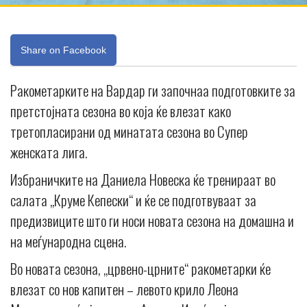
Share on Facebook
Ракометарките на Вардар ги започнаа подготовките за
претстојната сезона во која ќе влезат како
третопласирани од минатата сезона во Супер
женската лига.
Избраничките на Даниела Новеска ќе тренираат во
салата „Круме Кепески“ и ќе се подготвуваат за
предизвиците што ги носи новата сезона на домашна и
на меѓународна сцена.
Во новата сезона, „црвено-црните“ ракометарки ќе
влезат со нов капитен – левото крило Леона