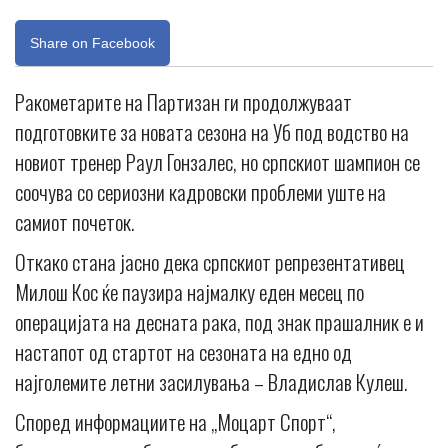
Share on Facebook
Ракометарите на Партизан ги продолжуваат
подготовките за новата сезона на Уб под водство на
новиот тренер Раул Гонзалес, но српскиот шампион се
соочува со сериозни кадровски проблеми уште на
самиот почеток.
Откако стана јасно дека српскиот репрезентативец
Милош Кос ќе паузира најмалку еден месец по
операцијата на десната рака, под знак прашалник е и
настапот од стартот на сезоната на едно од
најголемите летни засилувања – Владислав Кулеш.
Според информациите на „Моцарт Спорт“,