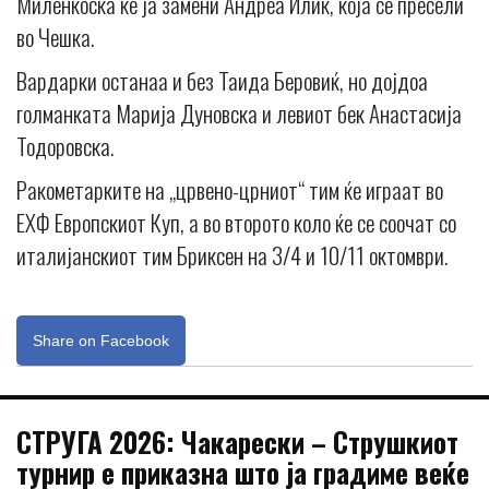
Миленкоска ќе ја замени Андреа Илиќ, која се пресели
во Чешка.
Вардарки останаа и без Таида Беровиќ, но дојдоа
голманката Марија Дуновска и левиот бек Анастасија
Тодоровска.
Ракометарките на „црвено-црниот“ тим ќе играат во
ЕХФ Европскиот Куп, а во второто коло ќе се соочат со
италијанскиот тим Бриксен на 3/4 и 10/11 октомври.
Share on Facebook
СТРУГА 2026: Чакарески – Струшкиот
турнир е приказна што ја градиме веќе