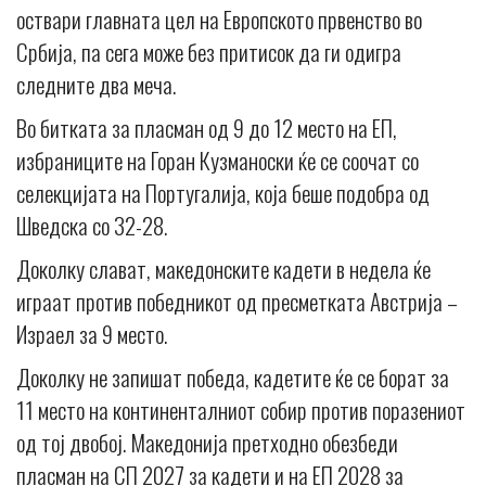
оствари главната цел на Европското првенство во
Србија, па сега може без притисок да ги одигра
следните два меча.
Во битката за пласман од 9 до 12 место на ЕП,
избраниците на Горан Кузманоски ќе се соочат со
селекцијата на Португалија, која беше подобра од
Шведска со 32-28.
Доколку слават, македонските кадети в недела ќе
играат против победникот од пресметката Австрија –
Израел за 9 место.
Доколку не запишат победа, кадетите ќе се борат за
11 место на континенталниот собир против поразениот
од тој двобој. Македонија претходно обезбеди
пласман на СП 2027 за кадети и на ЕП 2028 за