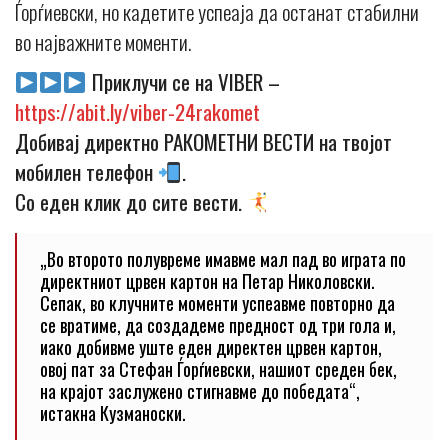
Ѓорѓиевски, но кадетите успеаја да останат стабилни
во најважните моменти.
Приклучи се на VIBER –
https://abit.ly/viber-24rakomet
Добивај директно РАКОМЕТНИ ВЕСТИ на твојот
мобилен телефон
.
Со еден клик до сите вести.
„Во второто полувреме имавме мал пад во играта по
директниот црвен картон на Петар Николовски.
Сепак, во клучните моменти успеавме повторно да
се вратиме, да создадеме предност од три гола и,
иако добивме уште еден директен црвен картон,
овој пат за Стефан Ѓорѓиевски, нашиот среден бек,
на крајот заслужено стигнавме до победата“,
истакна Кузманоски.