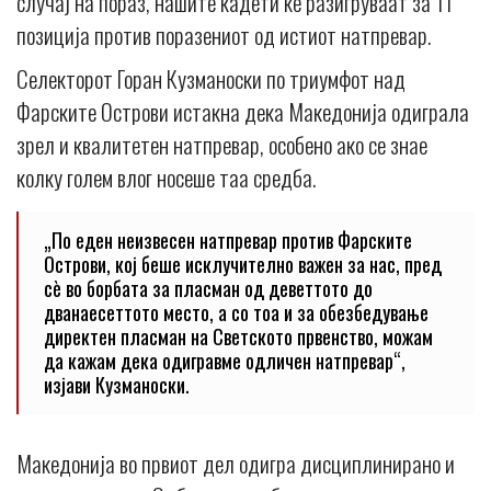
случај на пораз, нашите кадети ќе разигруваат за 11
позиција против поразениот од истиот натпревар.
Селекторот Горан Кузманоски по триумфот над
Фарските Острови истакна дека Македонија одиграла
зрел и квалитетен натпревар, особено ако се знае
колку голем влог носеше таа средба.
„По еден неизвесен натпревар против Фарските
Острови, кој беше исклучително важен за нас, пред
сè во борбата за пласман од деветтото до
дванаесеттото место, а со тоа и за обезбедување
директен пласман на Светското првенство, можам
да кажам дека одигравме одличен натпревар“,
изјави Кузманоски.
Македонија во првиот дел одигра дисциплинирано и