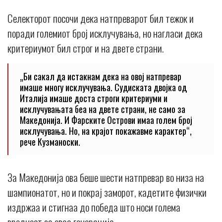
Селекторот посочи дека натпреварот бил тежок и
поради големиот број исклучувања, но нагласи дека
критериумот бил строг и на двете страни.
„Би сакал да истакнам дека на овој натпревар
имаше многу исклучувања. Судиската двојка од
Италија имаше доста строги критериуми и
исклучувањата беа на двете страни, не само за
Македонија. И Фарските Острови имаа голем број
исклучувања. Но, на крајот покажавме карактер“,
рече Кузманоски.
За Македонија ова беше шести натпревар во низа на
шампионатот, но и покрај заморот, кадетите физички
издржаа и стигнаа до победа што носи голема
вредност за оваа генерација.