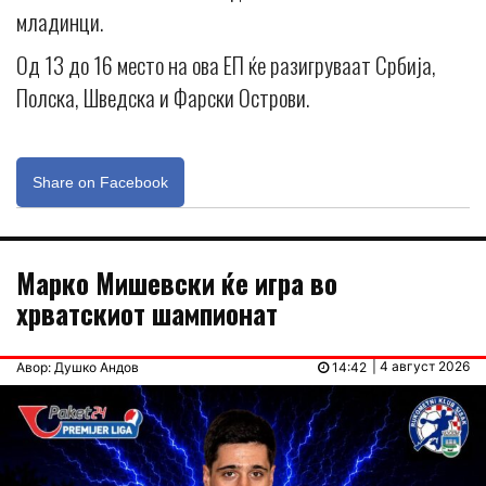
младинци.
Од 13 до 16 место на ова ЕП ќе разигруваат Србија,
Полска, Шведска и Фарски Острови.
Share on Facebook
Марко Мишевски ќе игра во
хрватскиот шампионат
| 4 август 2026
Авор: Душко Андов
14:42