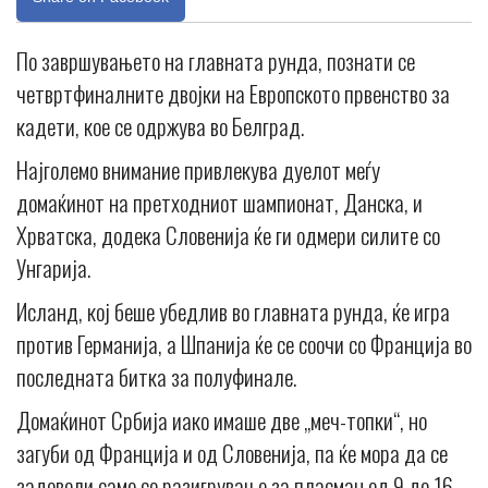
По завршувањето на главната рунда, познати се
четвртфиналните двојки на Европското првенство за
кадети, кое се одржува во Белград.
Најголемо внимание привлекува дуелот меѓу
домаќинот на претходниот шампионат, Данска, и
Хрватска, додека Словенија ќе ги одмери силите со
Унгарија.
Исланд, кој беше убедлив во главната рунда, ќе игра
против Германија, а Шпанија ќе се соочи со Франција во
последната битка за полуфинале.
Домаќинот Србија иако имаше две „меч-топки“, но
загуби од Франција и од Словенија, па ќе мора да се
задоволи само со разигрување за пласман од 9 до 16