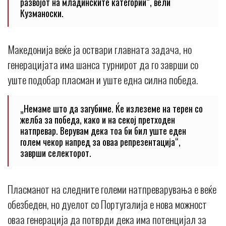
развојот на младинските категории“, вели
Кузманоски.
Македонија веќе ја оствари главната задача, но
генерацијата има шанса турнирот да го заврши со
уште подобар пласман и уште една силна победа.
„Немаме што да загубиме. Ќе излеземе на терен со
желба за победа, како и на секој претходен
натпревар. Верувам дека тоа би бил уште еден
голем чекор напред за оваа репрезентација“,
заврши селекторот.
Пласманот на следните големи натпреварувања е веќе
обезбеден, но дуелот со Португалија е нова можност
оваа генерација да потврди дека има потенцијал за