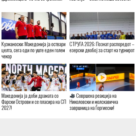
Кузманоски: Македонија ја оствари
СТРУГА 2026: Познат распоредот –
целта, сега оди по уште еден голем
езерски двобој за старт на турнирот
чекор
Македонија ја доби драмата со
Совршена реакција на
Фарски Острови и се пласира на СП
Николовски и молскавична
2027!
завршница на Ѓоргиески!