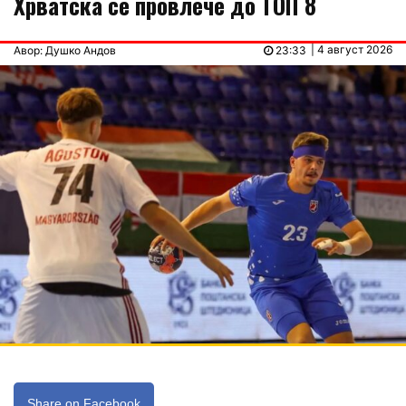
Хрватска се провлече до ТОП 8
| 4 август 2026
Авор: Душко Андов
23:33
Share on Facebook