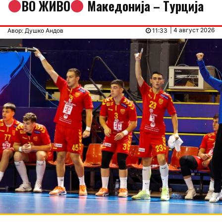
ВО ЖИВО
Македонија – Tурција
| 4 август 2026
Авор: Душко Андов
11:33