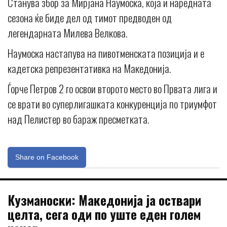
Станува збор за Мирјана Наумоска, која и наредната
сезона ќе биде дел од тимот предводен од
легендарната Милева Велкова.
Наумоска настапува на пивотменската позиција и е
кадетска репрезентативка на Македонија.
Ѓорче Петров 2 го освои второто место во Првата лига и
се врати во суперлигашката конкуренција по триумфот
над Пелистер во бараж пресметката.
Share on Facebook
Кузманоски: Македонија ја оствари
целта, сега оди по уште еден голем