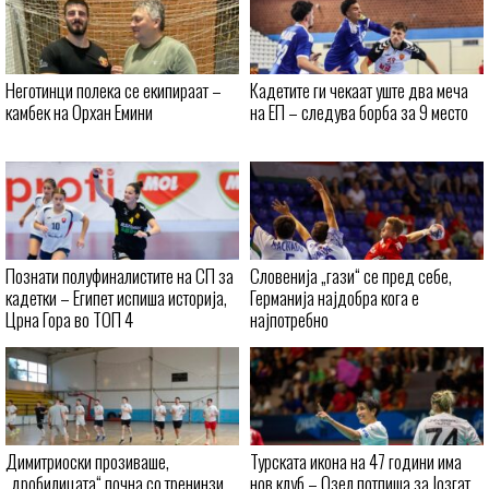
Неготинци полека се екипираат –
Кадетите ги чекаат уште два меча
камбек на Орхан Емини
на ЕП – следува борба за 9 место
Познати полуфиналистите на СП за
Словенија „гази“ се пред себе,
кадетки – Египет испиша историја,
Германија најдобра кога е
Црна Гора во ТОП 4
најпотребно
Димитриоски прозиваше,
Турската икона на 47 години има
„дробилицата“ почна со тренинзи
нов клуб – Озел потпиша за Јозгат