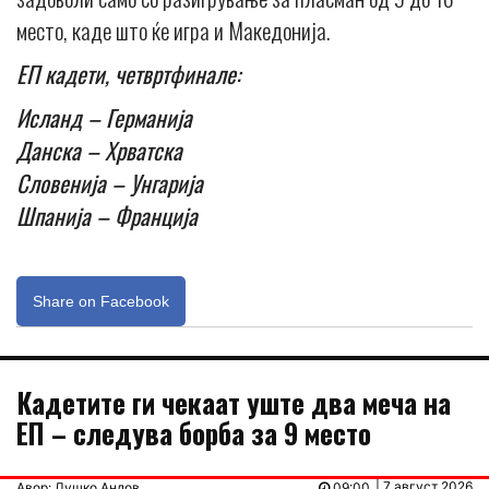
место, каде што ќе игра и Македонија.
ЕП кадети, четвртфинале:
Исланд – Германија
Данска – Хрватска
Словенија – Унгарија
Шпанија – Франција
Share on Facebook
Кадетите ги чекаат уште два меча на
ЕП – следува борба за 9 место
| 7 август 2026
Авор: Душко Андов
09:00