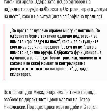
тактички зрело. Одбраната добро одговори на
најсилното оружје на Фарските Острови, играта „седум
на шест“, како и на ситуациите со бројчана предност.
„Во првото полувреме игравме многу колективно. Во
одбраната бевме тактички одлично подготвени за
нивната игра ‘седум на шест’, како и за ситуациите
кога имаа бројчана предност ‘седум на пет’, што е
нивното најсилно оружје. Одбраната функционираше
одлично, а во нападот бевме трпеливи, знаевме што
сакаме и во секој момент го контролиравме
резултатот и текот на натпреварот“, додаде
селекторот.
Во вториот дел Македонија имаше тежок период,
особено по директниот црвен картон на Петар
Николовски. Подоцна црвен картон доби и Стефан