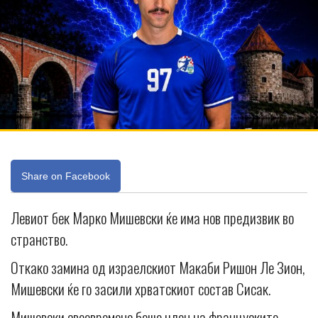
Share on Facebook
Левиот бек Марко Мишевски ќе има нов предизвик во
странство.
Откако замина од израелскиот Макаби Ришон Ле Зион,
Мишевски ќе го засили хрватскиот состав Сисак.
Мишевски своевремено беше член на француските