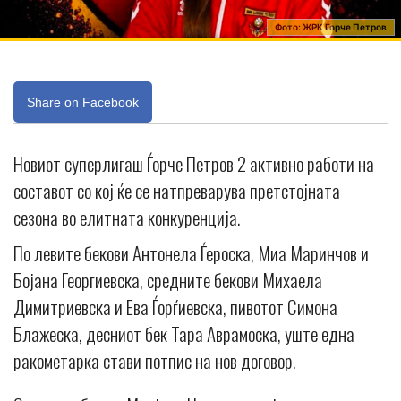
Фото: ЖРК Ѓорче Петров
Share on Facebook
Новиот суперлигаш Ѓорче Петров 2 активно работи на
составот со кој ќе се натпреварува претстојната
сезона во елитната конкуренција.
По левите бекови Антонела Ѓероска, Миа Маринчов и
Бојана Георгиевска, средните бекови Михаела
Димитриевска и Ева Ѓорѓиевска, пивотот Симона
Блажеска, десниот бек Тара Аврамоска, уште една
ракометарка стави потпис на нов договор.