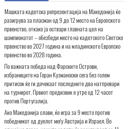
Машката кадетска репрезентација на Македонија ќе
разигрува за пласман од 9 до 12 место на Европското
првенство, откако ја оствари главната цел на
шампионатот – обезбеди место на кадетското Светско
првенство во 2027 година и на младинското Европско
првенство во 2028 година.
По важната победа над Фарските Острови,
избраниците на Горан Кузманоски сега без голем
притисок ќе ги дочекаат последните два натпревари
на турнирот. Првиот предизвик е утре од 12 часот
против Португалија.
Ако Македонија слави, ќе игра за 9 место против
победникот од дуелот меѓу Австрија и Израел. Во