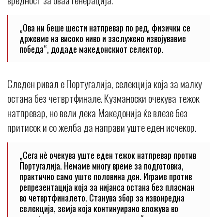
„Ова ни беше шести натпревар по ред, физички се
држевме на високо ниво и заслужено извојувавме
победа“, додаде македонскиот селектор.
Следен ривал е Португалија, селекција која за малку
остана без четвртфинале. Кузманоски очекува тежок
натпревар, но вели дека Македонија ќе влезе без
притисок и со желба да направи уште еден исчекор.
„Сега нè очекува уште еден тежок натпревар против
Португалија. Немаме многу време за подготовка,
практично само уште половина ден. Играме против
репрезентација која за нијанса остана без пласман
во четвртфиналето. Станува збор за извонредна
селекција, земја која континуирано вложува во