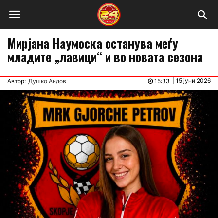
Мирјана Наумоска останува меѓу
младите „лавици“ и во новата сезона
|
15 јуни 2026
Автор:
Душко Андов
15:33