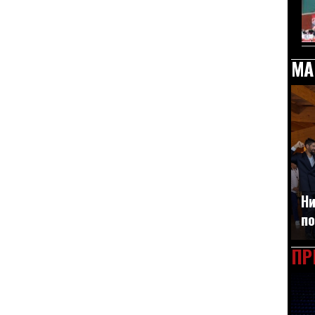
МА
Ни
по
ПР