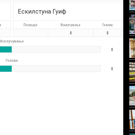
Ескилстуна Гуиф
и
Позиција
Исклучување
Голови
0
0
Исклучување
0
Голови
0