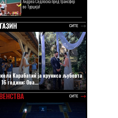
Андреа Седлоска пред трансфер
во Турција!
ГАЗИН
СИТЕ
кола Карабатиќ ја круниса љубовта
 16 години: Ова...
ВЕНСТВА
СИТЕ