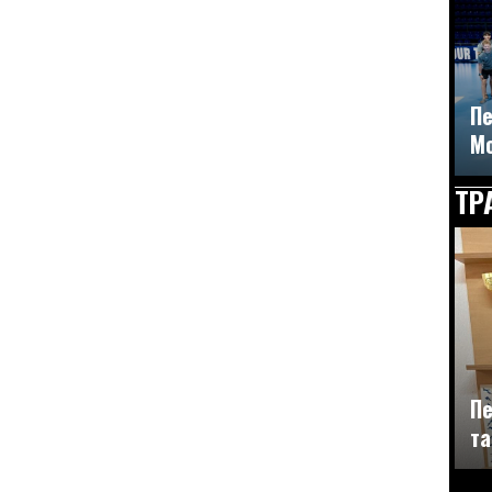
Пе
М
ТР
Пе
та