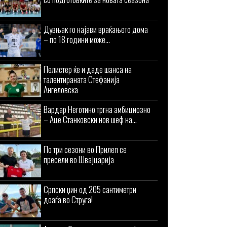
Дувњак го најави враќањето дома
– по 18 години може...
Пелистер ќе и даде шанса на
талентираната Стефанија
Ангеловска
Вардар Неготино тргна амбициозно
– Аце Станковски нов шеф на...
По три сезони во Прилеп се
пресели во Швајцарија
Српски џин од 205 сантиметри
доаѓа во Струга!