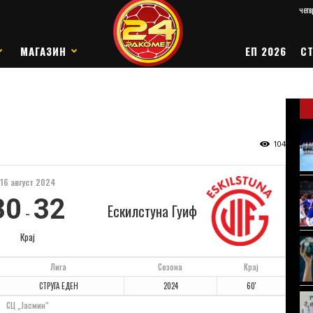
четв
МАГАЗИН
ЕП 2026
СТ
104
16 август 2024
30
32
Ескилстуна Гуиф
-
Крај
Лига
Сезона
Крај
СТРУГА ЕДЕН
2024
60'
СЦ „Јасмин“