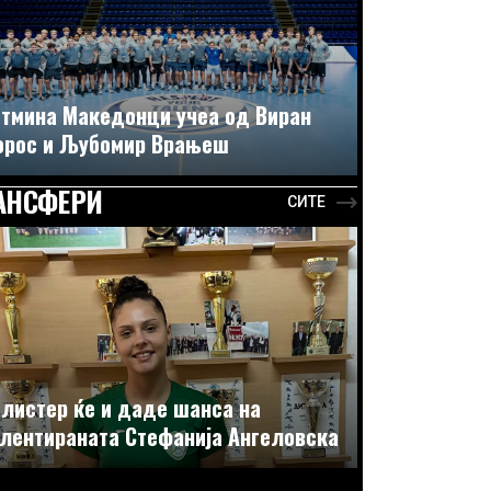
тмина Македонци учеа од Виран
орос и Љубомир Врањеш
АНСФЕРИ
СИТЕ
листер ќе и даде шанса на
лентираната Стефанија Ангеловска