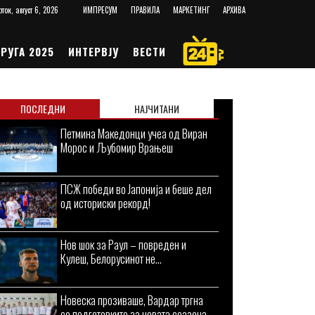
рток, август 6, 2026
ИМПРЕСУМ
ПРАВИЛА
МАРКЕТИНГ
АРХИВА
РУГА 2025
ИНТЕРВЈУ
ВЕСТИ
ПОСЛЕДНИ
НАЈЧИТАНИ
Петмина Македонци учеа од Виран
Морос и Љубомир Врањеш
ПСЖ победи во Јапонија и беше дел
од историски рекорд!
Нов шок за Раул – повреден и
Кулеш, Белорусинот не...
Новеска прозиваше, Вардар тргна
со подготовките за новата сеазона