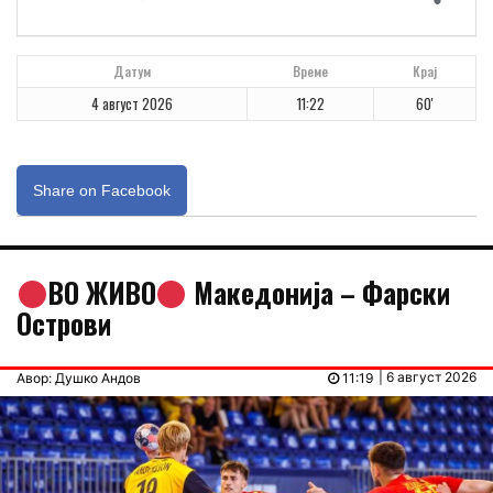
Датум
Време
Крај
4 август 2026
11:22
60'
Share on Facebook
ВО ЖИВО
Македонија – Фарски
Острови
| 6 август 2026
Авор: Душко Андов
11:19