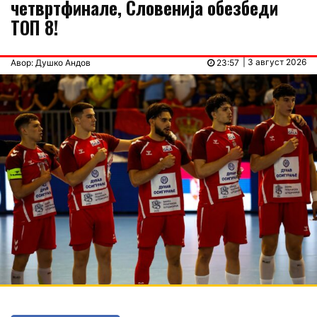
четвртфинале, Словенија обезбеди
ТОП 8!
| 3 август 2026
Авор: Душко Андов
23:57