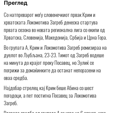
Преглед
Со натпреварот меѓу словенечкиот првак Крим и
хрватската Локомотива Загреб денеска стартува
првата сезона во новата регионална лига со екипи од
Хрватска, Словенија, Македонија, Србија и Црна Гора.
Во групата А, Крим и Локомотива Загреб ремизираа на
дуелот во Љубљана, 23-23. Тимот од Загреб водеше
на минута до крајот преку Посавец, но Зулиќ се
погрижи за домаќинките да останат непоразени на
оваа средба.
Најдобар стрелец кај Крим беше Абина со шест
погодоци, а пет постигна Посавец за Локомотива
Загреб.
Втората средба од групата А се игра на 6 август, кога