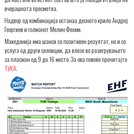
вчерашната пресметка.
Надвор од комбинација останаа десното крило Андреј
Георгиев и голманот Мелин Фехми.
Македонија има шанси со позитивен резултат, но и со
услуга од други селекции, да влезе во разигрувањето
за пласман од 9 до 16 место. За ова повеќе прочитајте
ТУКА
.