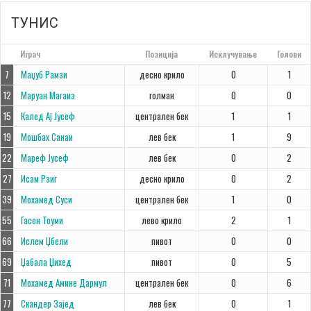
ТУНИС
#
Играч
Позиција
Исклучување
Голови
7
Маџуб Рамзи
десно крило
0
1
12
Маруан Магаиз
голман
0
0
15
Калед Ај Јусеф
централен бек
1
1
19
Мошбах Санаи
лев бек
1
9
22
Мареф Јусеф
лев бек
0
2
27
Исам Рзиг
десно крило
0
2
39
Мохамед Суси
централен бек
1
0
55
Гасен Тоуми
лево крило
2
1
66
Ислем Џбели
пивот
0
0
69
Џабала Џихед
пивот
0
5
71
Мохамед Амине Дармул
централен бек
0
6
77
Скандер Зајед
лев бек
0
1