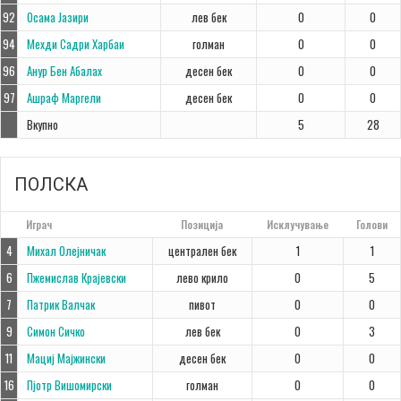
92
Осама Јазири
лев бек
0
0
94
Мехди Садри Харбаи
голман
0
0
96
Анур Бен Абалах
десен бек
0
0
97
Ашраф Маргели
десен бек
0
0
Вкупно
5
28
ПОЛСКА
#
Играч
Позиција
Исклучување
Голови
4
Михал Олејничак
централен бек
1
1
6
Пжемислав Крајевски
лево крило
0
5
7
Патрик Валчак
пивот
0
0
9
Симон Сичко
лев бек
0
3
11
Мациј Мајжински
десен бек
0
0
16
Пјотр Вишомирски
голман
0
0