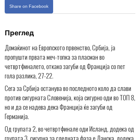
Share on Facebook
Преглед
Домаќинот на Европското првенство, Србија, ја
пропушти првата меч-топка за пласман во
четвртфиналето, откако загуби од Франција со пет
гола разлика, 27-22.
Сега за Србија останува во последното коло да слави
против сигурната Словенија, која сигурно оди во ТОП 8,
но и да се надева дека Франција ќе загуби од
Германија.
Од групата 2, во четвртфинале оди Исланд, додека од
групата 3, сигурна за следната фаза е Данска, додека