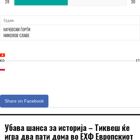
28
30
Судии:
НАЧЕВСКИ ЃОРЃИ
НИКОЛОВ СЛАВЕ
KO
FT
Share on Facebook
Убава шанса за историја – Тиквеш ќе
игра два пати дома во ЕХФ Европскиот