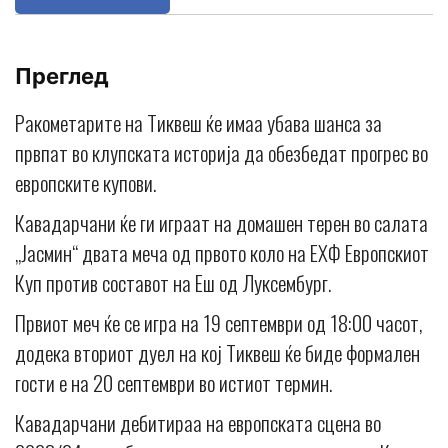
Преглед
Ракометарите на Тиквеш ќе имаа убава шанса за
првпат во клупската историја да обезбедат прогрес во
европските купови.
Кавадарчани ќе ги играат на домашен терен во салата
„Јасмин“ двата меча од првото коло на ЕХФ Европскиот
Куп против составот на Еш од Луксембург.
Првиот меч ќе се игра на 19 септември од 18:00 часот,
додека вториот дуел на кој Тиквеш ќе биде формален
гости е на 20 септември во истиот термин.
Кавадарчани дебитираа на европската сцена во