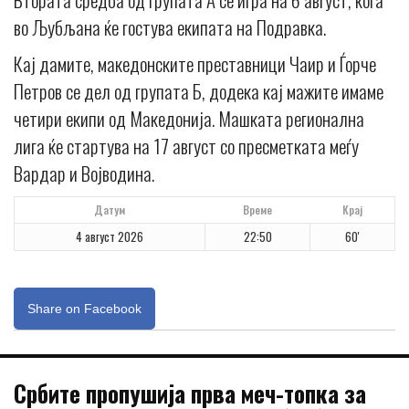
во Љубљана ќе гостува екипата на Подравка.
Кај дамите, македонските преставници Чаир и Ѓорче
Петров се дел од групата Б, додека кај мажите имаме
четири екипи од Македонија. Машката регионална
лига ќе стартува на 17 август со пресметката меѓу
Вардар и Војводина.
Датум
Време
Крај
4 август 2026
22:50
60'
Share on Facebook
Србите пропушија прва меч-топка за