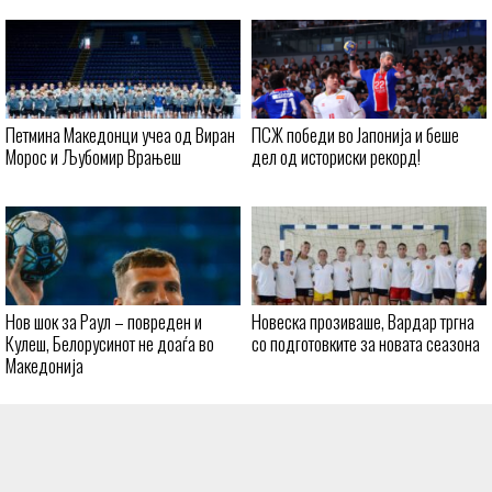
Петмина Македонци учеа од Виран
ПСЖ победи во Јапонија и беше
Морос и Љубомир Врањеш
дел од историски рекорд!
Нов шок за Раул – повреден и
Новеска прозиваше, Вардар тргна
Кулеш, Белорусинот не доаѓа во
со подготовките за новата сеазона
Македонија