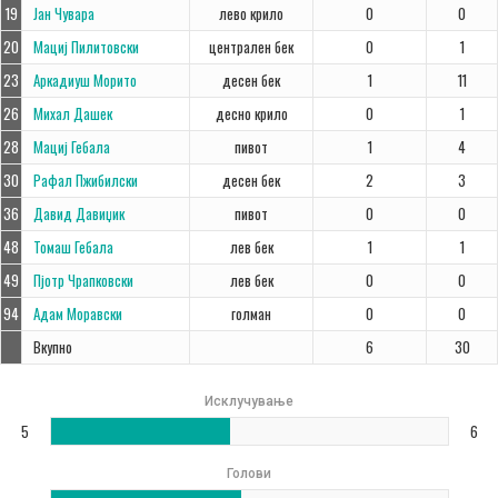
19
Јан Чувара
лево крило
0
0
20
Мациј Пилитовски
централен бек
0
1
23
Аркадиуш Морито
десен бек
1
11
26
Михал Дашек
десно крило
0
1
28
Мациј Гебала
пивот
1
4
30
Рафал Пжибилски
десен бек
2
3
36
Давид Давиџик
пивот
0
0
48
Томаш Гебала
лев бек
1
1
49
Пјотр Чрапковски
лев бек
0
0
94
Адам Моравски
голман
0
0
Вкупно
6
30
Исклучување
5
6
Голови