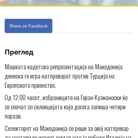
Share on Facebook
Преглед
Машката кадетска репрезентација на Македонија
денеска го игра натпреварот против Турција на
Европското првенство.
Од 12:00 часот, избраниците на Горан Кузманоски ќе
се соочат со селекцијата која досега запиша четири
порази.
Селекторот на Македонија се реши за овој натпревар
да настапи во истиот состав што ја победи Италија на