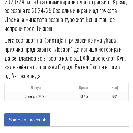
2023/24, кога беа елиминирани од австрискиот Кремс,
во сезоната 2024/25 беа елиминирани од грчката
Драма, а минатата сезона турскиот Бешикташ се
испречи пред Тиквеш.
Сега составот на Кристијан Грчевски ќе има убава
прилика пред своите „Лозари“ да испише историја и
да се пласира во второто коло од ЕХФ Европскиот Куп,
каде веќе се пласирани Охрид, Бутел Скопје и тимот
од Автокоманда.
Датум
Време
Крај
5 август 2026
10:45
60'
Share on Facebook