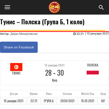
Tунис – Полска (Група Б, 1 коло)
|
15 јануари 2021
Автор:
Дејан Михајловски
22:21
Share on Facebook
ПОЛСКА
15 јануари 2021
28
-
30
ТУНИС
Крај
Датум
Време
Лига
Сезона
Match Day
Крај
15 јануари 2021
22:21
ГРУПА Б
2020/2021
15.01.2021
60'