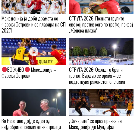
Македонија ја доби драмата со
СТРУГА 2026: Познати групите –
Фарски Острови и се пласира на СП
еве кој против кого по трофеј покрај
2027!
„Женска плажа“
ВО ЖИВО
Македонија –
СТРУГА 2026: Охрид го брани
Фарски Острови
тронот, Вардар се враќа – се
подготвува ракометен спектакл
Во Неготино дојде еден од
„Овчарите“ се прва пречка за
најдобрите прволигашки стрелци
Македонија до Мундијал