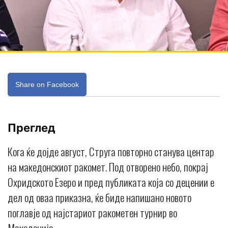
Share on Facebook
Преглед
Кога ќе дојде август, Струга повторно станува центар
на македонскиот ракомет. Под отворено небо, покрај
Охридското Езеро и пред публиката која со децении е
дел од оваа приказна, ќе биде напишано новото
поглавје од најстариот ракометен турнир во
Македонија.