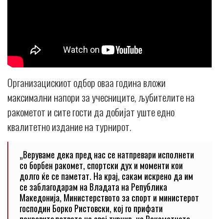
Организацискиот одбор оваа година вложи
максимални напори за учесниците, љубителите на
ракометот и сите гости да добијат уште едно
квалитетно издание на турнирот.
„Веруваме дека пред нас се натпревари исполнети
со борбен ракомет, спортски дух и моменти кои
долго ќе се паметат. На крај, сакам искрено да им
се заблагодарам на Владата на Република
Македонија, Министерството за спорт и министерот
господин Борко Ристовски, кој го прифати