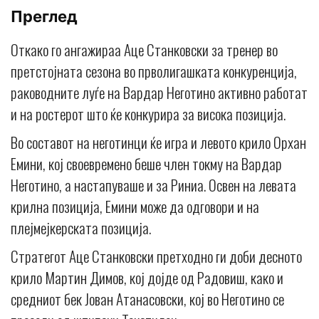
Преглед
Откако го ангажираа Аце Станковски за тренер во
претстојната сезона во прволигашката конкуренција,
раководните луѓе на Вардар Неготино активно работат
и на ростерот што ќе конкурира за висока позиција.
Во составот на неготинци ќе игра и левото крило Орхан
Емини, кој своевремено беше член токму на Вардар
Неготино, а настапуваше и за Риниа. Освен на левата
крилна позиција, Емини може да одговори и на
плејмејкерската позиција.
Стратегот Аце Станковски претходно ги доби десното
крило Мартин Димов, кој дојде од Радовиш, како и
средниот бек Јован Атанасовски, кој во Неготино се