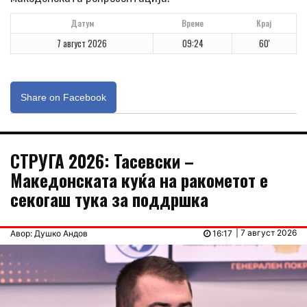
Датум
Време
Крај
7 август 2026
09:24
60'
Share on Facebook
СТРУГА 2026: Тасевски –
Македонската куќа на ракометот е
секогаш тука за поддршка
| 7 август 2026
Авор: Душко Андов
16:17