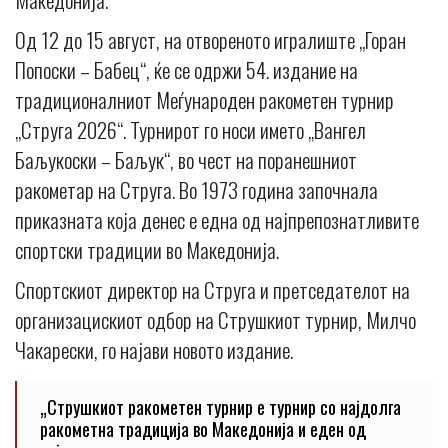
Од 12 до 15 август, на отвореното игралиште „Горан
Попоски – Бабец“, ќе се одржи 54. издание на
традиционалниот Меѓународен ракометен турнир
„Струга 2026“. Турнирот го носи името „Вангел
Баљукоски – Баљук“, во чест на поранешниот
ракометар на Струга. Во 1973 година започнала
приказната која денес е една од најпрепознатливите
спортски традиции во Македонија.
Спортскиот директор на Струга и претседателот на
организацискиот одбор на Струшкиот турнир, Милчо
Чакарески, го најави новото издание.
„Струшкиот ракометен турнир е турнир со најдолга
ракометна традиција во Македонија и еден од