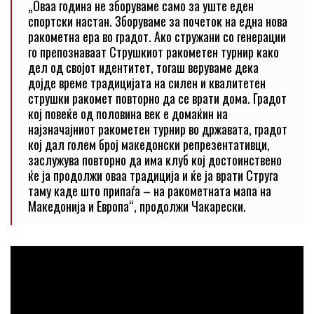
„Оваа година не зборуваме само за уште еден
спортски настан. Зборуваме за почеток на една нова
ракометна ера во градот. Ако стружани со генерации
го препознаваат Струшкиот ракометен турнир како
дел од својот идентитет, тогаш веруваме дека
дојде време традицијата на силен и квалитетен
струшки ракомет повторно да се врати дома. Градот
кој повеќе од половина век е домаќин на
најзначајниот ракометен турнир во државата, градот
кој дал голем број македонски репрезентативци,
заслужува повторно да има клуб кој достоинствено
ќе ја продолжи оваа традиција и ќе ја врати Струга
таму каде што припаѓа – на ракометната мапа на
Македонија и Европа“, продолжи Чакарески.