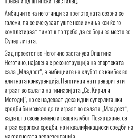
пресели од штипски Текстилец.
Амбициите на неготинци за претстојната сезона се
големи, па се очекуваат уште нови имиња кои ќе го
комплетираат тимот што треба да се бори за место во
Супер лигата.
Зад проектот во Неготино застанува Општина
Неготино, најавена е реконструкција на спортската
сала „Младост“, а амбициите на клубот се камбек во
елитната конкуренција. Неготинци натпреварите ги
играат во салата на гимназијата „Св. Кирил и
Методиј“, но се надеваат дека идни суперлигашки
средби би можеле да ги играат во салата „Младост“,
каде што своевремено играше клубот Повардарие, се
играа европски средби, но и квалификациски средби на
македонската репрезентација.