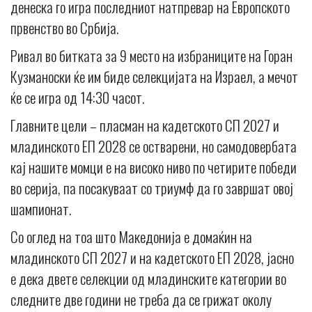
денеска го игра последниот натпревар на Европското
првенство во Србија.
Ривал во битката за 9 место на избраниците на Горан
Кузманоски ќе им биде селекцијата на Израел, а мечот
ќе се игра од 14:30 часот.
Главните цели – пласман на кадетското СП 2027 и
младинското ЕП 2028 се остварени, но самодовербата
кај нашите момци е на високо ниво по четирите победи
во серија, па посакуваат со триумф да го завршат овој
шампионат.
Со оглед на тоа што Македонија е домаќин на
младинското СП 2027 и на кадетското ЕП 2028, јасно
е дека двете селекции од младинските категории во
следните две години не треба да се грижат околу