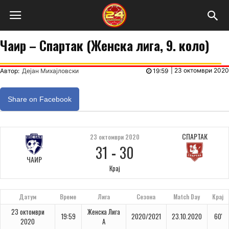
Чаир – Спартак (Женска лига, 9. коло)
|
23 октомври 2020
Автор:
Дејан Михајловски
19:59
Share on Facebook
СПАРТАК
23 октомври 2020
31
-
30
ЧАИР
Крај
Датум
Време
Лига
Сезона
Match Day
Крај
23 октомври
Женска Лига
19:59
2020/2021
23.10.2020
60'
2020
А