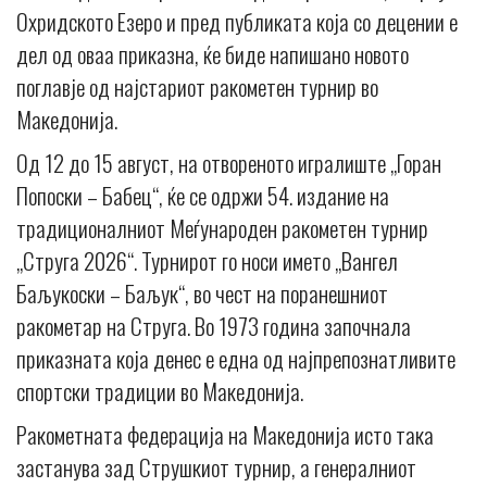
Охридското Езеро и пред публиката која со децении е
дел од оваа приказна, ќе биде напишано новото
поглавје од најстариот ракометен турнир во
Македонија.
Од 12 до 15 август, на отвореното игралиште „Горан
Попоски – Бабец“, ќе се одржи 54. издание на
традиционалниот Меѓународен ракометен турнир
„Струга 2026“. Турнирот го носи името „Вангел
Баљукоски – Баљук“, во чест на поранешниот
ракометар на Струга. Во 1973 година започнала
приказната која денес е една од најпрепознатливите
спортски традиции во Македонија.
Ракометната федерација на Македонија исто така
застанува зад Струшкиот турнир, а генералниот