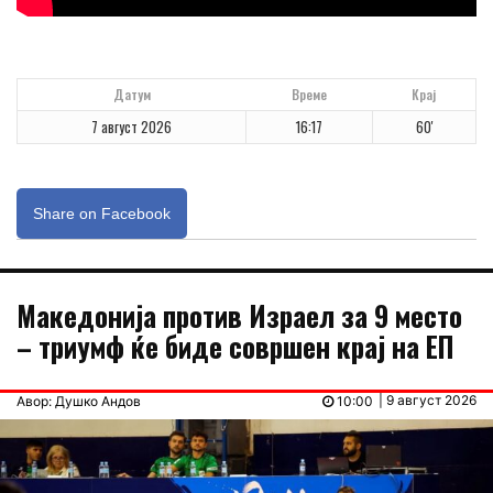
Датум
Време
Крај
7 август 2026
16:17
60'
Share on Facebook
Македонија против Израел за 9 место
– триумф ќе биде совршен крај на ЕП
| 9 август 2026
Авор: Душко Андов
10:00