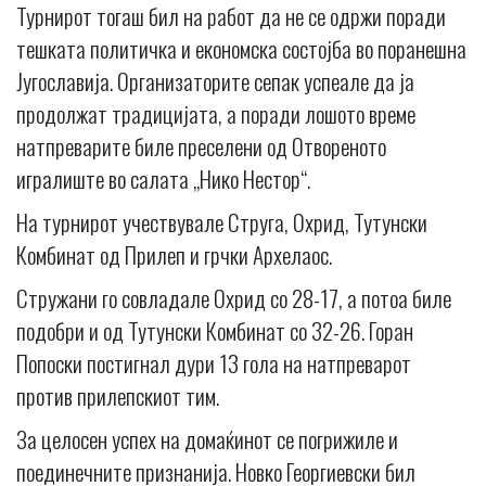
Турнирот тогаш бил на работ да не се одржи поради
тешката политичка и економска состојба во поранешна
Југославија. Организаторите сепак успеале да ја
продолжат традицијата, а поради лошото време
натпреварите биле преселени од Отвореното
игралиште во салата „Нико Нестор“.
На турнирот учествувале Струга, Охрид, Тутунски
Комбинат од Прилеп и грчки Архелаос.
Стружани го совладале Охрид со 28-17, а потоа биле
подобри и од Тутунски Комбинат со 32-26. Горан
Попоски постигнал дури 13 гола на натпреварот
против прилепскиот тим.
За целосен успех на домаќинот се погрижиле и
поединечните признанија. Новко Георгиевски бил