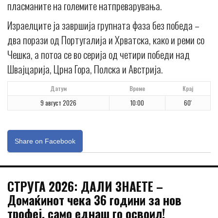
пласманите на големите натпреварувања.
Израелците ја завршија групната фаза без победа –
два порази од Португалија и Хрватска, како и реми со
Чешка, а потоа се во серија од четири победи над
Швајцарија, Црна Гора, Полска и Австрија.
Датум
Време
Крај
9 август 2026
10:00
60'
Share on Facebook
СТРУГА 2026: ДАЛИ ЗНАЕТЕ –
Домаќинот чека 36 години за нов
трофеј, само еднаш го освоил!