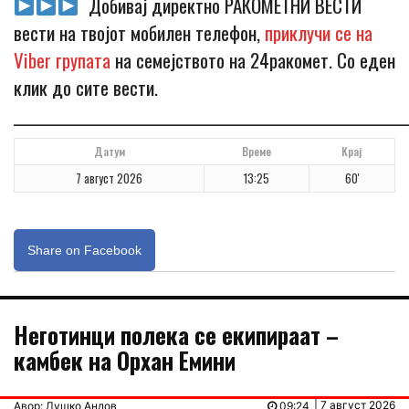
Добивај директно РАКОМЕТНИ ВЕСТИ
вести на твојот мобилен телефон,
приклучи се на
Viber групата
на семејството на 24ракомет. Со еден
клик до сите вести.
_____________________________________________________________
Датум
Време
Крај
7 август 2026
13:25
60'
Share on Facebook
Неготинци полека се екипираат –
камбек на Орхан Емини
| 7 август 2026
Авор: Душко Андов
09:24