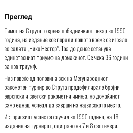
Преглед
Тимот на Струга го крена победничкиот пехар во 1990
година, на издание кое поради лошото време се играло
во салата „Нико Нестор“. Тоа до денес останува
единствениот триумф на домаќинот. Се чека 36 години
за нов триумф.
Низ повеќе од половина век на Меѓународниот
ракометен турнир во Струга продефилирале бројни
европски и светски ракометни имиња, но домаќинот
само еднаш успеал да заврши на највисокото место.
Историскиот успех се случил во 1990 година, на 18.
издание на турнирот, одиграно на 7 и 8 септември.