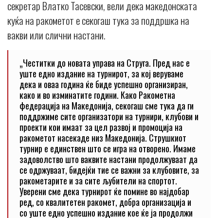
секретар Влатко Тасевски, вели дека македонската
куќа на ракометот е секогаш тука за поддршка на
вакви или слични настани.
„Честитки до новата управа на Струга. Пред нас е
уште едно издание на турнирот, за кој веруваме
дека и оваа година ќе биде успешно организиран,
како и во изминатите години. Како Ракометна
федерација на Македонија, секогаш сме тука да ги
поддржиме сите организатори на турнири, клубови и
проекти кои имаат за цел развој и промоција на
ракометот насекаде низ Македонија. Струшкиот
турнир е единствен што се игра на отворено. Имаме
задоволство што ваквите настани продолжуваат да
се одржуваат, бидејќи тие се важни за клубовите, за
ракометарите и за сите љубители на спортот.
Уверени сме дека турнирот ќе помине во најдобар
ред, со квалитетен ракомет, добра организација и
со уште едно успешно издание кое ќе ја продолжи