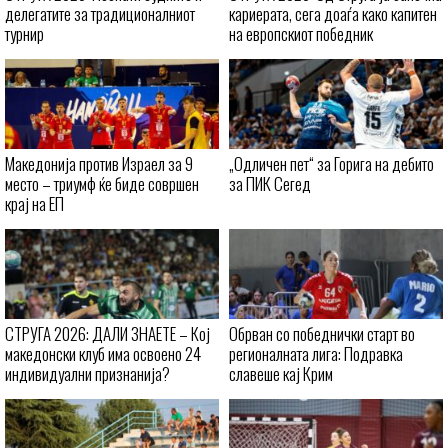
делегатите за традиционалниот
кариерата, сега доаѓа како капитен
турнир
на европскиот победник
Македонија против Израел за 9
„Одличен пет“ за Горига на дебито
место – триумф ќе биде совршен
за ПИК Сегед
крај на ЕП
СТРУГА 2026: ДАЛИ ЗНАЕТЕ – Кој
Обрван со победнички старт во
македонски клуб има освоено 24
регионалната лига: Подравка
индивидуални признанија?
славеше кај Крим