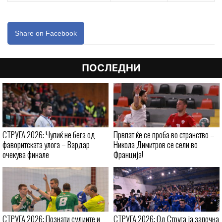
Share on Facebook
ПОСЛЕДНИ
СТРУГА 2026: Чупиќ не бега од
Првпат ќе се проба во странство –
фаворитската улога – Вардар
Никола Димитров се сели во
очекува финале
Франција!
СТРУГА 2026: Познати судиите и
СТРУГА 2026: Од Струга ја започна