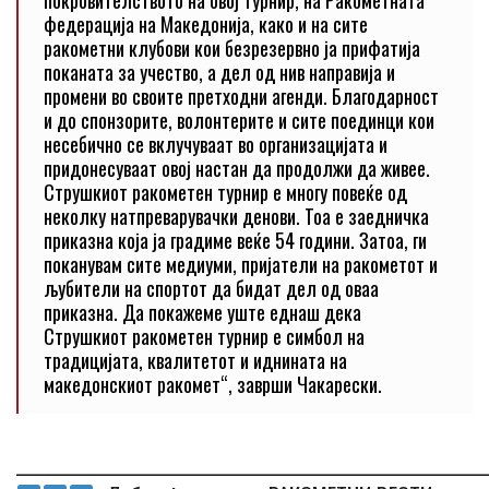
покровителството на овој турнир, на Ракометната
федерација на Македонија, како и на сите
ракометни клубови кои безрезервно ја прифатија
поканата за учество, а дел од нив направија и
промени во своите претходни агенди. Благодарност
и до спонзорите, волонтерите и сите поединци кои
несебично се вклучуваат во организацијата и
придонесуваат овој настан да продолжи да живее.
Струшкиот ракометен турнир е многу повеќе од
неколку натпреварувачки денови. Тоа е заедничка
приказна која ја градиме веќе 54 години. Затоа, ги
поканувам сите медиуми, пријатели на ракометот и
љубители на спортот да бидат дел од оваа
приказна. Да покажеме уште еднаш дека
Струшкиот ракометен турнир е симбол на
традицијата, квалитетот и иднината на
македонскиот ракомет“, заврши Чакарески.
_____________________________________________________________