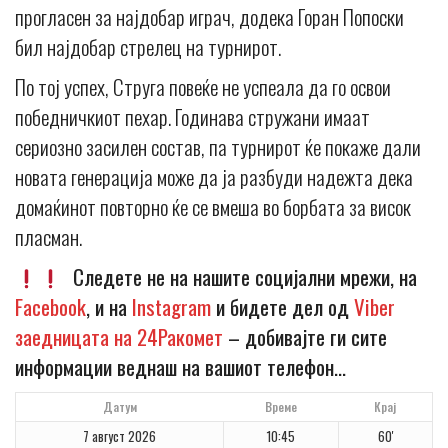
прогласен за најдобар играч, додека Горан Попоски
бил најдобар стрелец на турнирот.
По тој успех, Струга повеќе не успеала да го освои
победничкиот пехар. Годинава стружани имаат
сериозно засилен состав, па турнирот ќе покаже дали
новата генерација може да ја разбуди надежта дека
домаќинот повторно ќе се вмеша во борбата за висок
пласман.
Следете не на нашите социјални мрежи, на
Facebook
, и на
Instagram
и бидете дел од
Viber
заедницата на 24Ракомет
– добивајте ги сите
информации веднаш на вашиот телефон…
Датум
Време
Крај
7 август 2026
10:45
60'