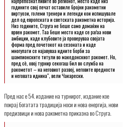
најпрепознатливите во регионот, место каде низ
годините свој печат оставиле бројни ракометни
виртуози, големи тренери и легенди кои испишувале
дел од европската и светската ракометна историја.
Низ годините, Струга не беше само домаќин на
врвен ракомет. Таа беше место каде се раѓаа нови
амбиции, каде клубовите ја проверуваа својата
форма пред почетокот на сезоната и каде
многупати се најавуваа идните борби за
шампионските титули во македонскиот ракомет. Но,
пред сè, овој турнир секогаш бил во служба на
ракометот – на неговиот развој, неговите вредности
и неговата иднина“, вели Чакарески.
Пред нас е 54. издание на турнирот, издание кое
покрај богатата традиција носи и нова енергија, нови
предизвици и нова ракометна приказна во Струга.