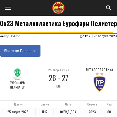
Ох23 Металопластика Еурофарм Пелистер
|
25 август 2023
Автор:
Editor
11:12
Share on Facebook
МЕТАЛОПЛАСТИКА
25 август 2023
26
-
27
ЕУРОФАРМ
Крај
ПЕЛИСТЕР
Датум
Време
Лига
Сезона
Крај
25 август 2023
11:12
ОХРИД ДВА
2023
60'