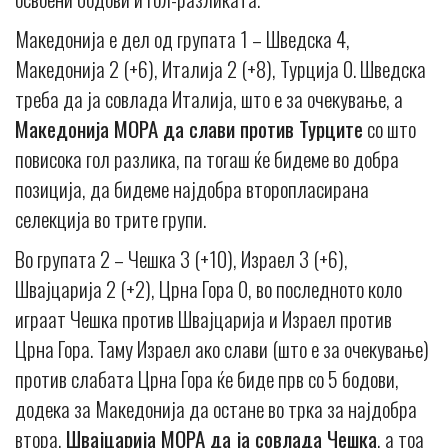
Македонија е дел од групата 1 – Шведска 4,
Македонија 2 (+6), Италија 2 (+8), Турција 0. Шведска
треба да ја совлада Италија, што е за очекување, а
Македонија МОРА да слави против Турците
со што
повисока гол разлика, па тогаш ќе бидеме во добра
позиција, да бидеме најдобра второпласирана
селекција во трите групи.
Во групата 2 – Чешка 3 (+10), Израел 3 (+6),
Швајцарија 2 (+2), Црна Гора 0, во последното коло
играат Чешка против Швајцарија и Израел против
Црна Гора. Таму Израел ако слави (што е за очекување)
против слабата Црна Гора ќе биде прв со 5 бодови,
додека за Македонија да остане во трка за најдобра
втора,
Швајцарија МОРА да ја совлада Чешка
, а тоа