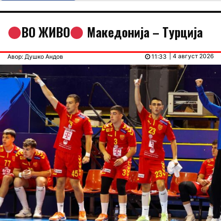
ВО ЖИВО
Македонија – Tурција
| 4 август 2026
Авор: Душко Андов
11:33