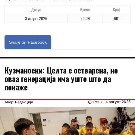
Датум
Време
Крај
3 август 2026
23:09
60'
Share on Facebook
Кузманоски: Целта е остварена, но
оваа генерација има уште што да
покаже
| 4 август 2026
Авор: Редакција
17:33