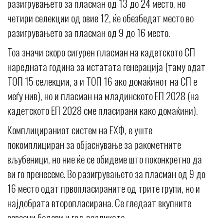
разигрувањето за пласман од 13 до 24 место, но
четири селекции од овие 12, ќе обезбедат место во
разигрувањето за пласман од 9 до 16 место.
Тоа значи скоро сигурен пласман на кадетското СП
наредната година за истатата генерација (таму одат
ТОП 15 селекции, а и ТОП 16 ако домаќинот на СП е
меѓу нив), но и пласман на младинското ЕП 2028 (на
кадетското ЕП 2028 сме пласирани како домаќини).
Комплицираниот систем на ЕХФ, е уште
покомплициран за објаснување за ракометните
вљубеници, но ние ќе се обидеме што поконкретно да
ви го пренесеме. Во разигрувањето за пласман од 9 до
16 место одат првопласираните од трите групи, но и
најдобрата второпласирана. Се гледаат вкупните
освоени бодови и гол-разликата.