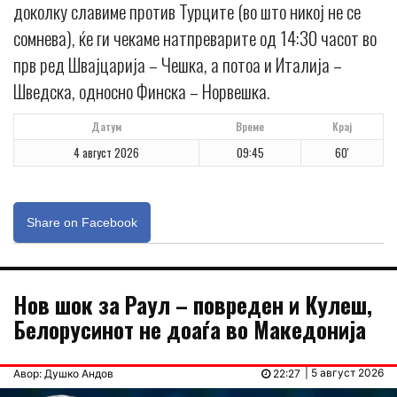
доколку славиме против Турците (во што никој не се
сомнева), ќе ги чекаме натпреварите од 14:30 часот во
прв ред Швајцарија – Чешка, а потоа и Италија –
Шведска, односно Финска – Норвешка.
Датум
Време
Крај
4 август 2026
09:45
60'
Share on Facebook
Нов шок за Раул – повреден и Кулеш,
Белорусинот не доаѓа во Македонија
| 5 август 2026
Авор: Душко Андов
22:27