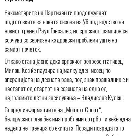
Ракометарите на Партизан ги продолжуваат
подготовките за новата сезона на Уб под водство на
новиот тренер Раул Гонзалес, но српскиот шампион се
соочува со сериозни кадровски проблеми уште на
самиот почеток.
Откако стана јасно дека српскиот репрезентативец
Милош Кос ќе паузира најмалку еден месец по
операцијата на десната рака, под знак прашалник е и
настапот од стартот на сезоната на едно од
најголемите летни засилувања – Владислав Кулеш.
Според информациите на „Моцарт Спорт“,
белорускиот лев бек има проблеми со грбот и веќе една
недела не тренира со екипата. Поради повредата го