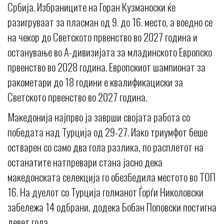
Србија. Избраниците на Горан Кузманоски ќе
разигруваат за пласман од 9. до 16. место, а воедно се
на чекор до Светското првенство во 2027 година и
останување во А-дивизијата за младинското Европско
првенство во 2028 година. Европскиот шампионат за
ракометари до 18 години е квалификациски за
Светското првенство во 2027 година.
Македонија најпрво ја заврши својата работа со
победата над Турција од 29-27. Иако триумфот беше
остварен со само два гола разлика, по расплетот на
останатите натпревари стана јасно дека
македонската селекција го обезбедила местото во ТОП
16. На дуелот со Турција голманот Ѓорѓи Николовски
забележа 14 одбрани, додека Бобан Поповски постигна
девет гола.