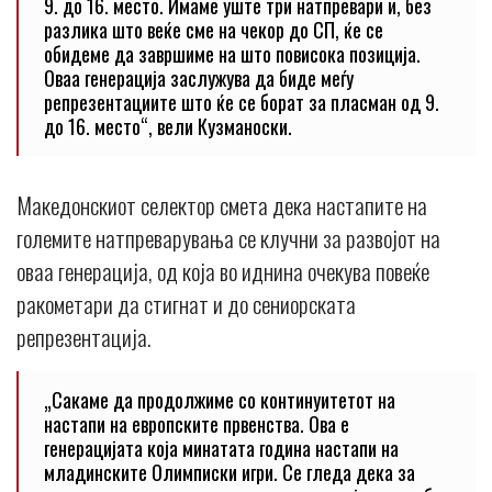
9. до 16. место. Имаме уште три натпревари и, без
разлика што веќе сме на чекор до СП, ќе се
обидеме да завршиме на што повисока позиција.
Оваа генерација заслужува да биде меѓу
репрезентациите што ќе се борат за пласман од 9.
до 16. место“, вели Кузманоски.
Македонскиот селектор смета дека настапите на
големите натпреварувања се клучни за развојот на
оваа генерација, од која во иднина очекува повеќе
ракометари да стигнат и до сениорската
репрезентација.
„Сакаме да продолжиме со континуитетот на
настапи на европските првенства. Ова е
генерацијата која минатата година настапи на
младинските Олимписки игри. Се гледа дека за