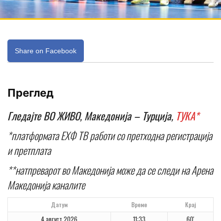
Share on Facebook
Преглед
Гледајте ВО ЖИВО, Македонија – Турција,
ТУКА*
*платформата ЕХФ ТВ работи со претходна регистрација
и претплата
**натпреварот во Македонија може да се следи на Арена
Македонија каналите
Датум
Време
Крај
4 август 2026
11:33
60'