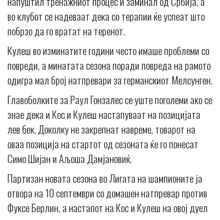
напуштил тренажниот процес и заминал од Србија, а
во клубот се надеваат дека со терапии ќе успеат што
побрзо да го вратат на теренот.
Кулеш во изминатите години често имаше проблеми со
повреди, а минатата сезона поради повреда на рамото
одигра мал број натпревари за германскиот Мелсунген.
Главоболките за Раул Гонзалес се уште поголеми ако се
знае дека и Кос и Кулеш настапуваат на позицијата
лев бек. Доколку не закрепнат навреме, товарот на
оваа позиција на стартот од сезоната ќе го понесат
Симо Шијан и Аљоша Дамјановиќ.
Партизан новата сезона во Лигата на шампионите ја
отвора на 10 септември со домашен натпревар против
Фуксе Берлин, а настапот на Кос и Кулеш на овој дуел