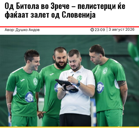
Од Битола во Зрече – пелистерци ќе
фаќаат залет од Словенија
| 3 август 2026
Авор: Душко Андов
23:09