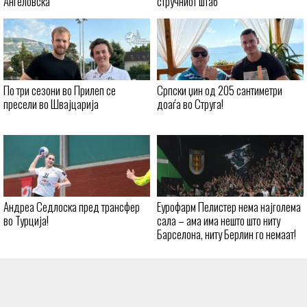
Ангеловска
стручниот штаб
По три сезони во Прилеп се
Српски џин од 205 сантиметри
пресели во Швајцарија
доаѓа во Струга!
Андреа Седлоска пред трансфер
Еурофарм Пелистер нема најголема
во Турција!
сала – ама има нешто што ниту
Барселона, ниту Берлин го немаат!