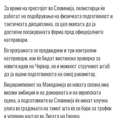
За време на престојот во Словенија, пелистерци ќе
работат на подобрување на физичката подготвеност и
тактичката дисциплина, со цел екипата да ја
достигне посакуваната форма пред официјалните
натпревари.
Во програмата се предвидени и три контролни
натпревари, кои ќе бидат вистинска проверка за
новите идеи на Червар, но и можност стручниот штаб
да ја оцени подготвеноста на секој ракометар.
Вицешампионот на Македонија во новата сезона има
високи амбиции и на домашната и на европската
сцена, а подготовките во Словенија ќе имаат клучна
улога во градењето на тимот што ќе се бори за трофеи
и успешен настап во Лигата на Европа.