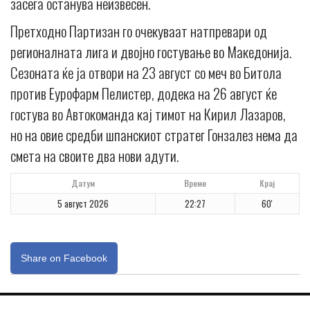
засега останува неизвесен.
Претходно Партизан го очекуваат натпревари од
регионалната лига и двојно гостување во Македонија.
Сезоната ќе ја отвори на 23 август со меч во Битола
против Еурофарм Пелистер, додека на 26 август ќе
гостува во Автокоманда кај тимот на Кирил Лазаров,
но на овие средби шпанскиот стратег Гонзалез нема да
смета на своите два нови адути.
Датум
Време
Крај
5 август 2026
22:27
60'
Share on Facebook