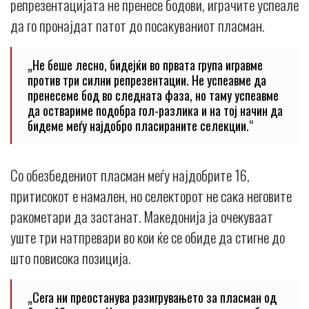
репрезентацијата не пренесе бодови, играчите успеале
да го пронајдат патот до посакуваниот пласман.
„Не беше лесно, бидејќи во првата група игравме
против три силни репрезентации. Не успеавме да
пренесеме бод во следната фаза, но таму успеавме
да оствариме подобра гол-разлика и на тој начин да
бидеме меѓу најдобро пласираните селекции.“
Со обезбедениот пласман меѓу најдобрите 16,
притисокот е намален, но селекторот не сака неговите
ракометари да застанат. Македонија ја очекуваат
уште три натпревари во кои ќе се обиде да стигне до
што повисока позиција.
„Сега ни преостанува разигрувањето за пласман од