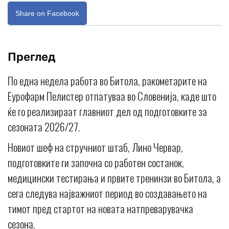
Share on Facebook
Преглед
По една недела работа во Битола, ракометарите на
Еурофарм Пелистер отпатуваа во Словенија, каде што
ќе го реализираат главниот дел од подготовките за
сезоната 2026/27.
Новиот шеф на стручниот штаб, Лино Червар,
подготовките ги започна со работен состанок,
медицински тестирања и првите тренинзи во Битола, а
сега следува најважниот период во создавањето на
тимот пред стартот на новата натпреварувачка
сезона.