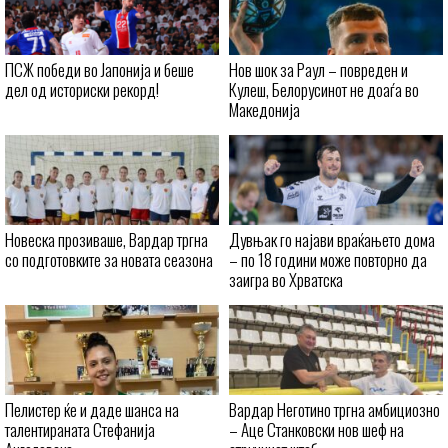
ПСЖ победи во Јапонија и беше
Нов шок за Раул – повреден и
дел од историски рекорд!
Кулеш, Белорусинот не доаѓа во
Македонија
Новеска прозиваше, Вардар тргна
Дувњак го најави враќањето дома
со подготовките за новата сеазона
– по 18 години може повторно да
заигра во Хрватска
Пелистер ќе и даде шанса на
Вардар Неготино тргна амбициозно
талентираната Стефанија
– Аце Станковски нов шеф на