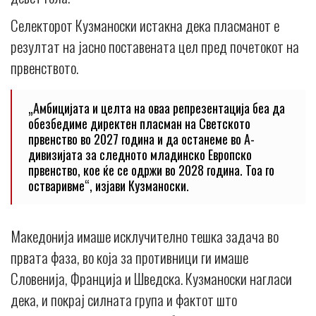
Селекторот Кузманоски истакна дека пласманот е
резултат на јасно поставената цел пред почетокот на
првенството.
„Амбицијата и целта на оваа репрезентација беа да
обезбедиме директен пласман на Светското
првенство во 2027 година и да останеме во А-
дивизијата за следното младинско Европско
првенство, кое ќе се одржи во 2028 година. Тоа го
остваривме“, изјави Кузманоски.
Македонија имаше исклучително тешка задача во
првата фаза, во која за противници ги имаше
Словенија, Франција и Шведска. Кузманоски нагласи
дека, и покрај силната група и фактот што