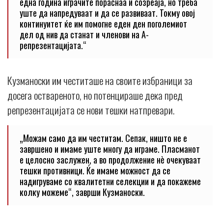
една година играчите пораснаа и созреаја, но треба
уште да напредуваат и да се развиваат. Токму овој
континуитет ќе им помогне еден ден поголемиот
дел од нив да станат и членови на А-
репрезентацијата.“
Кузманоски им честиташе на своите избраници за
досега оствареното, но потенцираше дека пред
репрезентацијата се нови тешки натпревари.
„Можам само да им честитам. Сепак, ништо не е
завршено и имаме уште многу да играме. Пласманот
е целосно заслужен, а во продолжение нè очекуваат
тешки противници. Ќе имаме можност да се
надигруваме со квалитетни селекции и да покажеме
колку можеме“, заврши Кузманоски.