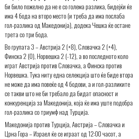
би било пожелно да не е со голема разлика, бидејќи ќе
има 4 бода на второ место (и треба да има послаба
гол-разлика од Македонија), додека Чешка ќе остане
трета со три бода.
Во групата 3 – Австрија 2 (+8), Словачка 2 (+4),
Финска 2 (0), Норвешка 2 (-12), а во последното коло
играт Австрија против Словачка, а Финска против
Норвешка. Тука ниту една селекција што ќе биде втора
не може да има повеќе од 4 бодови, а и гол-разликите
се такви што не би требало да бидат опасност и
конкуренција за Македонија, која ќе има уште подобра
гол-разлика со триумф над Турција.
Македонија против Турција, Австрија – Словачка и
Црна Гора – Израел ќе се играат од 12:00 часот, а