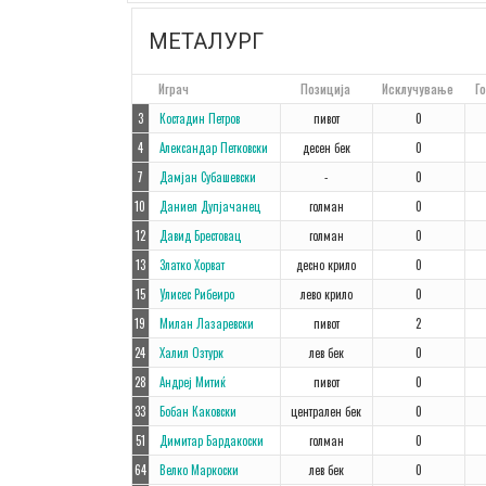
МЕТАЛУРГ
#
Играч
Позиција
Исклучување
Г
3
Костадин Петров
пивот
0
4
Александар Петковски
десен бек
0
7
Дамјан Субашевски
-
0
10
Даниел Дупјачанец
голман
0
12
Давид Брестовац
голман
0
13
Златко Хорват
десно крило
0
15
Улисес Рибеиро
лево крило
0
19
Милан Лазаревски
пивот
2
24
Халил Озтурк
лев бек
0
28
Андреј Митиќ
пивот
0
33
Бобан Каковски
централен бек
0
51
Димитар Бардакоски
голман
0
64
Велко Маркоски
лев бек
0