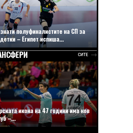
знати полуфиналистите на СП за
детки – Египет испиша...
АНСФЕРИ
СИТЕ
рската икона на 47 години има нов
уб –...