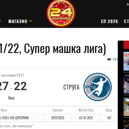
п
МАГАЗИН
ЕП 2026
СТ
1/22, Супер машка лига)
131
3 октомври 2021
27
22
СТРУГА
-
Крај
Лига
Сезона
Match Day
Крај
 | ПЛЕЈ ОФ СУПЕРЛИГА
2021/2022
03.10.2021
60'
ка сала „Автокоманда“