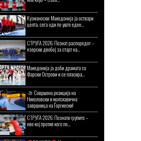
Кузманоски: Македонија ја оствари
целта, сега оди по уште еден...
СТРУГА 2026: Познат распоредот –
езерски двобој за старт на...
Македонија ја доби драмата со
Фарски Острови и се пласира...
Совршена реакција на
Николовски и молскавична
завршница на Ѓоргиески!
СТРУГА 2026: Познати групите –
еве кој против кого по...