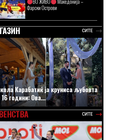
ВО ЖИВО
Македонија –
Фарски Острови
ГАЗИН
СИТЕ
кола Карабатиќ ја круниса љубовта
 16 години: Ова...
ВЕНСТВА
СИТЕ