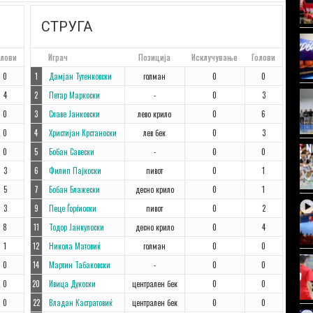
СТРУГА
олови
#
Играч
Позиција
Исклучување
Голови
0
1
Дамјан Тутенковски
голман
0
0
4
2
Петар Маркоски
-
0
3
0
3
Славе Јанковски
лево крило
0
6
0
4
Христијан Крстаноски
лев бек
0
3
0
5
Бобан Савески
-
0
0
3
6
Филип Пајкоски
пивот
0
1
5
7
Бобан Блажески
десно крило
0
1
3
9
Пеце Ѓорѓиоски
пивот
0
2
8
11
Тодор Јанкулоски
десно крило
0
4
1
12
Никола Матовиќ
голман
0
0
0
14
Мартин Табаковски
-
0
0
0
20
Ивица Дукоски
централен бек
0
0
0
22
Владан Кастратовиќ
централен бек
0
0