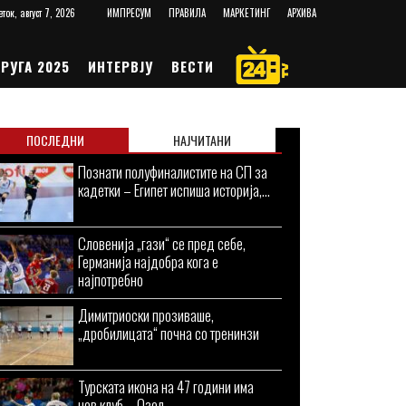
еток, август 7, 2026
ИМПРЕСУМ
ПРАВИЛА
МАРКЕТИНГ
АРХИВА
РУГА 2025
ИНТЕРВЈУ
ВЕСТИ
ПОСЛЕДНИ
НАЈЧИТАНИ
Познати полуфиналистите на СП за
кадетки – Египет испиша историја,...
Словенија „гази“ се пред себе,
Германија најдобра кога е
најпотребно
Димитриоски прозиваше,
„дробилицата“ почна со тренинзи
Турската икона на 47 години има
нов клуб – Озел...