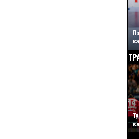
По
ка
ТР
Ту
кл