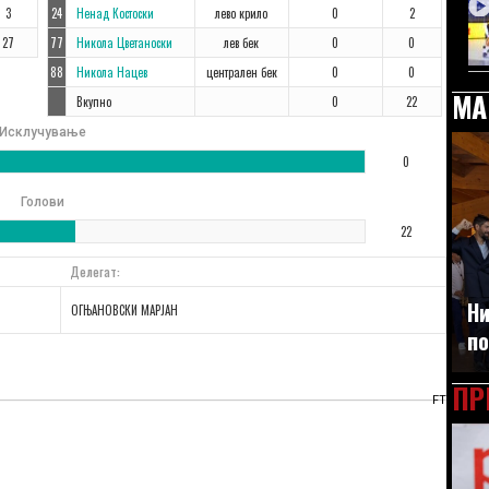
3
24
Ненад Костоски
лево крило
0
2
27
77
Никола Цветаноски
лев бек
0
0
88
Никола Нацев
централен бек
0
0
МА
Вкупно
0
22
Исклучување
0
Голови
22
Делегат:
Ни
ОГЊАНОВСКИ МАРЈАН
по
ПР
FT