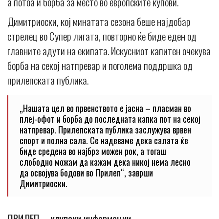
а потоа и борба за место во европските купови.
Димитриоски, кој минатата сезона беше најдобар
стрелец во Супер лигата, повторно ќе биде еден од
главните адути на екипата. Искусниот капитен очекува
борба на секој натпревар и поголема поддршка од
прилепската публика.
„Нашата цел во првенството е јасна – пласман во
плеј-офот и борба до последната капка пот на секој
натпревар. Прилепската публика заслужува врвен
спорт и полна сала. Се надеваме дека салата ќе
биде средена во најбрз можен рок, а тогаш
слободно можам да кажам дека никој нема лесно
да освојува бодови во Прилеп“, заврши
Димитриоски.
ПРИЛЕП – клупски информации