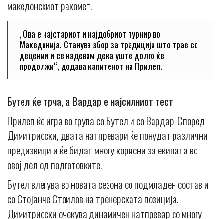
македонскиот ракомет.
„Ова е најстариот и најдобриот турнир во
Македонија. Станува збор за традиција што трае со
децении и се надевам дека уште долго ќе
продолжи“, додава капитенот на Прилеп.
Бутел ќе трча, а Вардар е најсилниот тест
Прилеп ќе игра во група со Бутел и со Вардар. Според
Димитриоски, двата натпревари ќе понудат различни
предизвици и ќе бидат многу корисни за екипата во
овој дел од подготовките.
Бутел влегува во новата сезона со подмладен состав и
со Стојанче Стоилов на тренерската позиција.
Димитриоски очекува динамичен натпревар со многу