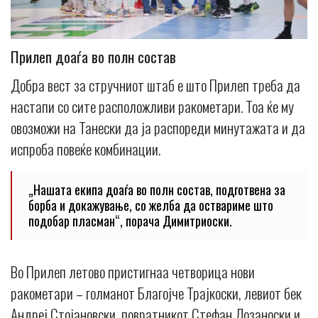
Прилеп доаѓа во полн состав
Добра вест за стручниот штаб е што Прилеп треба да
настапи со сите расположливи ракометари. Тоа ќе му
овозможи на Танески да ја распореди минутажата и да
испроба повеќе комбинации.
„Нашата екипа доаѓа во полн состав, подготвена за
борба и докажување, со желба да оствариме што
подобар пласман“, порача Димитриоски.
Во Прилеп летово пристигнаа четворица нови
ракометари – голманот Благојче Трајкоски, левиот бек
Андреј Стојановски, повратникот Стефан Лозаноски и