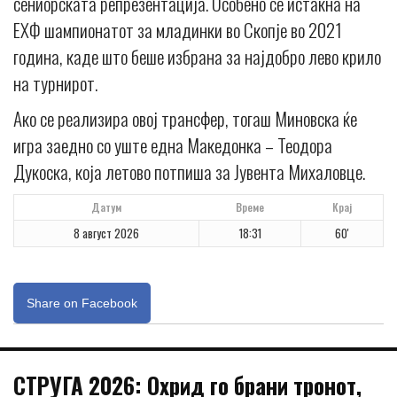
сениорската репрезентација. Особено се истакна на
ЕХФ шампионатот за младинки во Скопје во 2021
година, каде што беше избрана за најдобро лево крило
на турнирот.
Ако се реализира овој трансфер, тогаш Миновска ќе
игра заедно со уште една Македонка – Теодора
Дукоска, која летово потпиша за Јувента Михаловце.
Датум
Време
Крај
8 август 2026
18:31
60'
Share on Facebook
СТРУГА 2026: Охрид го брани тронот,