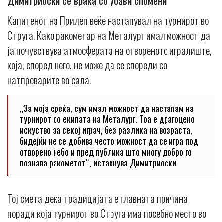
Димитриоски се враќа со убави спомени
Капитенот на Прилеп веќе настапувал на турнирот во
Струга. Како ракометар на Металург имал можност да
ја почувствува атмосферата на отвореното игралиште,
која, според него, не може да се спореди со
натпреварите во сала.
„За моја среќа, сум имал можност да настапам на
турнирот со екипата на Металург. Тоа е драгоцено
искуство за секој играч, без разлика на возраста,
бидејќи не се добива често можност да се игра под
отворено небо и пред публика што многу добро го
познава ракометот“, истакнува Димитриоски.
Тој смета дека традицијата е главната причина
поради која турнирот во Струга има посебно место во