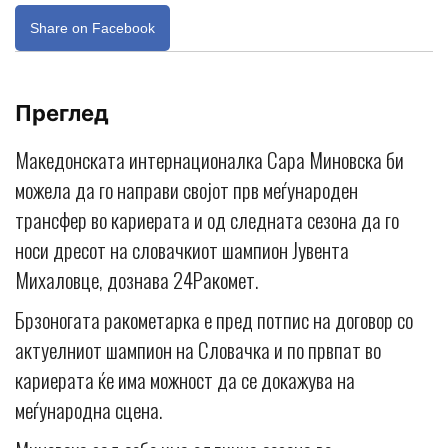
Share on Facebook
Преглед
Македонската интернационалка Сара Миновска би
можела да го направи својот прв меѓународен
трансфер во кариерата и од следната сезона да го
носи дресот на словачкиот шампион Јувента
Михаловце, дознава 24Ракомет.
Брзоногата ракометарка е пред потпис на договор со
актуелниот шампион на Словачка и по првпат во
кариерата ќе има можност да се докажува на
меѓународна сцена.