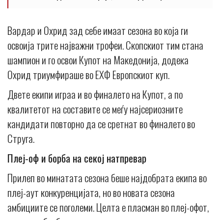
Вардар и Охрид зад себе имаат сезона во која ги
освоија трите најважни трофеи. Скопскиот тим стана
шампион и го освои Купот на Македонија, додека
Охрид триумфираше во ЕХФ Европскиот куп.
Двете екипи играа и во финалето на Купот, а по
квалитетот на составите се меѓу најсериозните
кандидати повторно да се сретнат во финалето во
Струга.
Плеј-оф и борба на секој натпревар
Прилеп во минатата сезона беше најдобрата екипа во
плеј-аут конкуренцијата, но во новата сезона
амбициите се поголеми. Целта е пласман во плеј-офот,