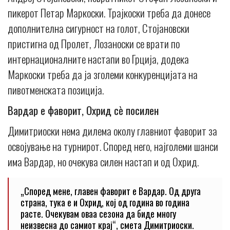
пикерот Петар Маркоски. Трајкоски треба да донесе
дополнителна сигурност на голот, Стојановски
пристигна од Пролет, Лозаноски се врати по
интернационалните настапи во Грција, додека
Маркоски треба да ја зголеми конкуренцијата на
пивотменската позиција.
Вардар е фаворит, Охрид сè посилен
Димитриоски нема дилема околу главниот фаворит за
освојување на турнирот. Според него, најголеми шанси
има Вардар, но очекува силен настап и од Охрид.
„Според мене, главен фаворит е Вардар. Од друга
страна, тука е и Охрид, кој од година во година
расте. Очекувам оваа сезона да биде многу
неизвесна до самиот крај“, смета Димитриоски.