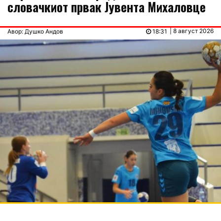
словачкиот првак Јувента Михаловце
| 8 август 2026
Авор: Душко Андов
18:31