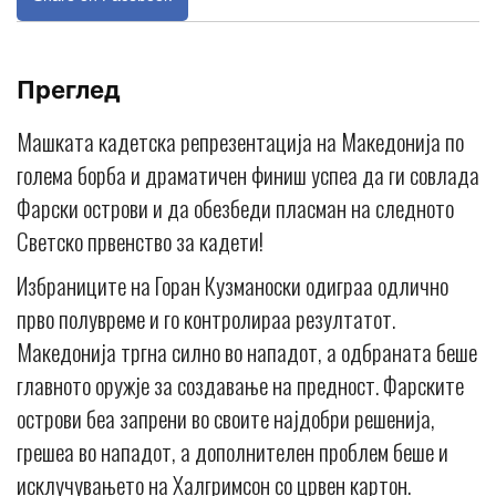
Преглед
Машката кадетска репрезентација на Македонија по
голема борба и драматичен финиш успеа да ги совлада
Фарски острови и да обезбеди пласман на следното
Светско првенство за кадети!
Избраниците на Горан Кузманоски одиграа одлично
прво полувреме и го контролираа резултатот.
Македонија тргна силно во нападот, а одбраната беше
главното оружје за создавање на предност. Фарските
острови беа запрени во своите најдобри решенија,
грешеа во нападот, а дополнителен проблем беше и
исклучувањето на Халгримсон со црвен картон.