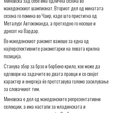
Миновска зад себе има одлична сезона во
македонскиот шампионат. Вториот дел од минатата
сезона го помина во Чаир, каде што пристигна од
Металург Автокоманда, а претходно го носеше и
дресот на Вардар.
Во македонскиот ракомет важеше за една од
најперспективните ракометарки на левата крилна
позиција.
Станува збор за брзо и борбено крило, кое може да
одговори на задачите во двата правци и со својот
карактер и енергија ќе претставува големо засилување
за словачкиот тим.
Миновска е дел од македонските репрезентативни
селекции, а има настапи за младинската и