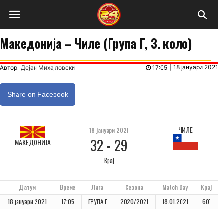
Македонија – Чиле (Група Г, 3. коло)
|
18 јануари 2021
Автор:
Дејан Михајловски
17:05
Share on Facebook
ЧИЛЕ
18 јануари 2021
32
-
29
МАКЕДОНИЈА
Крај
Датум
Време
Лига
Сезона
Match Day
Крај
18 јануари 2021
17:05
ГРУПА Г
2020/2021
18.01.2021
60'