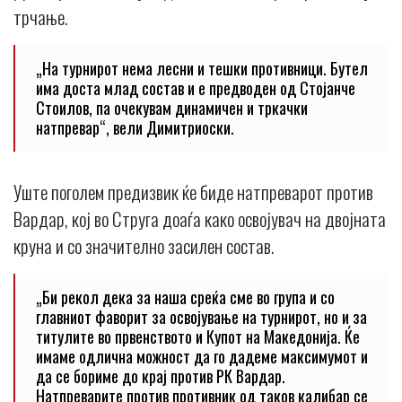
трчање.
„На турнирот нема лесни и тешки противници. Бутел
има доста млад состав и е предводен од Стојанче
Стоилов, па очекувам динамичен и тркачки
натпревар“, вели Димитриоски.
Уште поголем предизвик ќе биде натпреварот против
Вардар, кој во Струга доаѓа како освојувач на двојната
круна и со значително засилен состав.
„Би рекол дека за наша среќа сме во група и со
главниот фаворит за освојување на турнирот, но и за
титулите во првенството и Купот на Македонија. Ќе
имаме одлична можност да го дадеме максимумот и
да се бориме до крај против РК Вардар.
Натпреварите против противник од таков калибар се