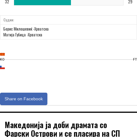
32
29
Судии:
Борис Милошевиќ -Хрватска
Матија Губица -Хрватска
KO
FT
Share on Facebook
Македонија ја доби драмата со
Фарски Острови и се пласира на СП