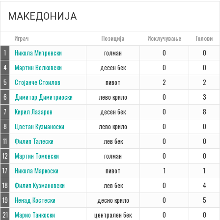
МАКЕДОНИЈА
#
Играч
Позиција
Исклучување
Голови
1
Никола Митревски
голман
0
0
4
Мартин Велковски
десен бек
0
0
5
Стојанче Стоилов
пивот
2
2
6
Димитар Димитриоски
лево крило
0
3
7
Кирил Лазаров
десен бек
0
8
8
Цветан Кузманоски
лево крило
0
0
11
Филип Талески
лев бек
0
0
12
Мартин Томовски
голман
0
0
17
Никола Маркоски
пивот
1
1
18
Филип Кузмановски
лев бек
0
4
19
Ненад Костески
десно крило
0
5
21
Марио Танкоски
централен бек
0
0