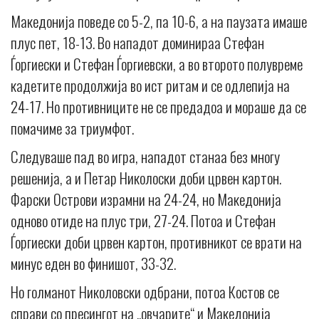
Македонија поведе со 5-2, па 10-6, а на паузата имаше
плус пет, 18-13. Во нападот доминираа Стефан
Ѓоргиески и Стефан Ѓоргиевски, а во второто полувреме
кадетите продолжија во ист ритам и се одлепија на
24-17. Но противниците не се предадоа и мораше да се
помачиме за триумфот.
Следуваше пад во игра, нападот станаа без многу
решенија, а и Петар Николоски доби црвен картон.
Фарски Острови израмни на 24-24, но Македонија
одново отиде на плус три, 27-24. Потоа и Стефан
Ѓоргиески доби црвен картон, противникот се врати на
минус еден во финишот, 33-32.
Но голманот Николовски одбрани, потоа Костов се
справи со пресингот на „овчарите“ и Македонија