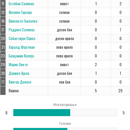
11
Естебан Салинас
пивот
1
2
12
Фелипе Гарсија
голман
0
0
16
Винсенте Гонзалез
голман
0
0
17
Родриго Салинас
десен бек
0
7
20
Себастијан Павез
десно крило
0
0
21
Харалд Фојхтман
лево крило
0
0
23
Бенџамин Калеја
лево крило
0
0
29
Марко Онето
пивот
2
0
30
Даниел Ајала
десен бек
1
1
77
Виктор Доносо
лев бек
0
0
Вкупно
5
29
Исклучување
6
5
Голови