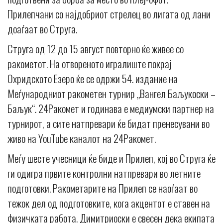
Прилепчани со најдобриот стрелец во лигата од лани
доаѓаат во Струга.
Струга од 12 до 15 август повторно ќе живее со
ракометот. На отвореното игралиште покрај
Охридското Езеро ќе се одржи 54. издание на
Меѓународниот ракометен турнир „Вангел Баљукоски –
Баљук“. 24Ракомет и годинава е медиумски партнер на
турнирот, а сите натпревари ќе бидат пренесувани во
живо на YouTube каналот на 24Ракомет.
Меѓу шесте учесници ќе биде и Прилеп, кој во Струга ќе
ги одигра првите контролни натпревари во летните
подготовки. Ракометарите на Прилеп се наоѓаат во
тежок дел од подготовките, кога акцентот е ставен на
физичката работа. Димитриоски е свесен дека екипата