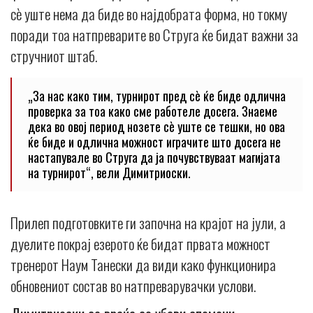
сè уште нема да биде во најдобрата форма, но токму
поради тоа натпреварите во Струга ќе бидат важни за
стручниот штаб.
„За нас како тим, турнирот пред сè ќе биде одлична
проверка за тоа како сме работеле досега. Знаеме
дека во овој период нозете сè уште се тешки, но ова
ќе биде и одлична можност играчите што досега не
настапувале во Струга да ја почувствуваат магијата
на турнирот“, вели Димитриоски.
Прилеп подготовките ги започна на крајот на јули, а
дуелите покрај езерото ќе бидат првата можност
тренерот Наум Танески да види како функционира
обновениот состав во натпреварувачки услови.