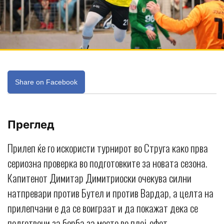
Share on Facebook
Преглед
Прилеп ќе го искористи турнирот во Струга како прва
сериозна проверка во подготовките за новата сезона.
Капитенот Димитар Димитриоски очекува силни
натпревари против Бутел и против Вардар, а целта на
прилепчани е да се воиграат и да покажат дека се
подготвени за борба за место во плеј-офот.