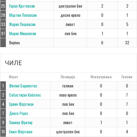
25
Горан Крстевски
централен бек
2
2
28
Мартин Поповски
десно крило
0
1
33
Жарко Пешевски
пивот
0
5
97
Марко Мишевски
лев бек
1
1
Вкупно
6
32
ЧИЛЕ
#
Играч
Позиција
Исклучување
Голови
1
Филип Бариентос
голман
0
0
2
Себастијан Кабелос
лево крило
0
7
4
Ервин Фојхтман
лев бек
0
7
7
Диего Рејес
лев бек
0
0
9
Хавиер Фрелиј
пивот
1
1
10
Емил Фојхтман
централен бек
0
4