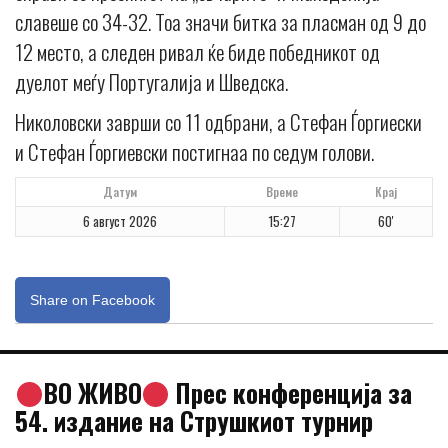
славеше со 34-32. Тоа значи битка за пласман од 9 до
12 место, а следен ривал ќе биде победникот од
дуелот меѓу Португалија и Шведска.
Николовски заврши со 11 одбрани, а Стефан Ѓоргиески
и Стефан Ѓоргиевски постигнаа по седум голови.
Датум
Време
Крај
6 август 2026
15:27
60'
Share on Facebook
ВО ЖИВО
Прес конференција за
54. издание на Струшкиот турнир