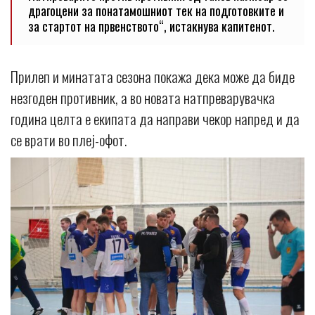
драгоцени за понатамошниот тек на подготовките и
за стартот на првенството“, истакнува капитенот.
Прилеп и минатата сезона покажа дека може да биде
незгоден противник, а во новата натпреварувачка
година целта е екипата да направи чекор напред и да
се врати во плеј-офот.