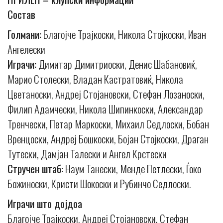
Состав
Голмани:
Благојче Трајкоски, Никола Стојкоски, Иван
Ангелески
Играчи:
Димитар Димитриоски, Денис Шабановиќ,
Марио Столески, Владан Кастратовиќ, Никола
Цветаноски, Андреј Стојановски, Стефан Лозаноски,
Филип Адамчески, Никола Шипинкоски, Александар
Тренчески, Петар Маркоски, Михаил Седлоски, Бобан
Вренцоски, Андреј Бошкоски, Бојан Стојкоски, Драган
Тутески, Дамјан Талески и Ангел Крстески
Стручен штаб:
Наум Танески, Менде Петлески, Ѓоко
Божиноски, Кристи Шокоски и Рубинчо Седлоски.
Играчи што дојдоа
Благојче Трајкоски, Андреј Стојановски, Стефан