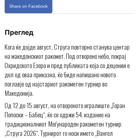
Share on Facebook
Преглед
Кога ќе дојде август, Струга повторно станува центар
на македонскиот ракомет. Под отворено небо, покрај
Охридското Езеро и пред публиката која со децении е
дел од оваа приказна, ќе биде напишано новото
поглавје од најстариот ракометен турнир во
Македонија.
Од 12 до 15 август, на отвореното игралиште „Горан
Попоски – Бабец“, ќе се одржи 54. издание на
традиционалниот Меѓународен ракометен турнир
„Струга 2026“. Турнирот го носи името „Вангел