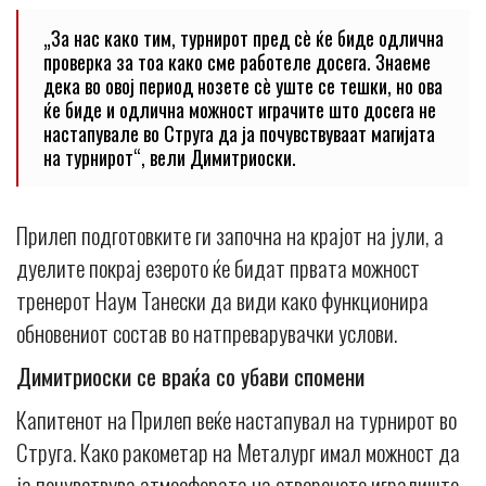
„За нас како тим, турнирот пред сè ќе биде одлична
проверка за тоа како сме работеле досега. Знаеме
дека во овој период нозете сè уште се тешки, но ова
ќе биде и одлична можност играчите што досега не
настапувале во Струга да ја почувствуваат магијата
на турнирот“, вели Димитриоски.
Прилеп подготовките ги започна на крајот на јули, а
дуелите покрај езерото ќе бидат првата можност
тренерот Наум Танески да види како функционира
обновениот состав во натпреварувачки услови.
Димитриоски се враќа со убави спомени
Капитенот на Прилеп веќе настапувал на турнирот во
Струга. Како ракометар на Металург имал можност да
ја почувствува атмосферата на отвореното игралиште,