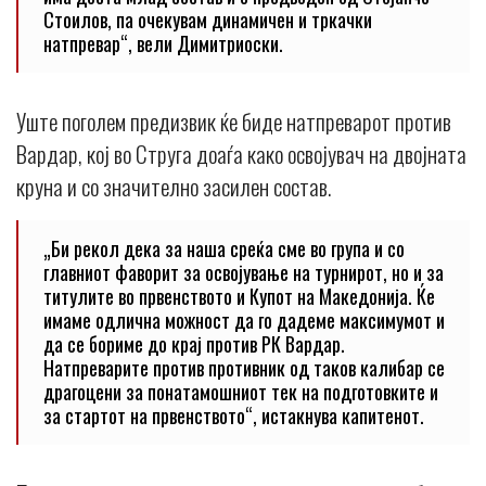
Стоилов, па очекувам динамичен и тркачки
натпревар“, вели Димитриоски.
Уште поголем предизвик ќе биде натпреварот против
Вардар, кој во Струга доаѓа како освојувач на двојната
круна и со значително засилен состав.
„Би рекол дека за наша среќа сме во група и со
главниот фаворит за освојување на турнирот, но и за
титулите во првенството и Купот на Македонија. Ќе
имаме одлична можност да го дадеме максимумот и
да се бориме до крај против РК Вардар.
Натпреварите против противник од таков калибар се
драгоцени за понатамошниот тек на подготовките и
за стартот на првенството“, истакнува капитенот.