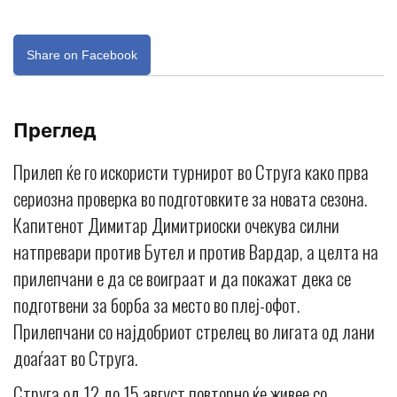
Share on Facebook
Преглед
Прилеп ќе го искористи турнирот во Струга како прва
сериозна проверка во подготовките за новата сезона.
Капитенот Димитар Димитриоски очекува силни
натпревари против Бутел и против Вардар, а целта на
прилепчани е да се воиграат и да покажат дека се
подготвени за борба за место во плеј-офот.
Прилепчани со најдобриот стрелец во лигата од лани
доаѓаат во Струга.
Струга од 12 до 15 август повторно ќе живее со