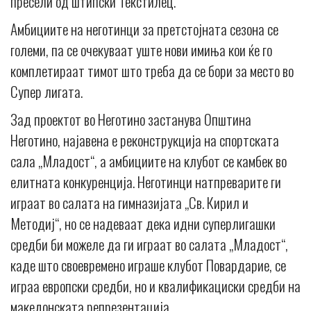
пресели од штипски Текстилец.
Амбициите на неготинци за претстојната сезона се
големи, па се очекуваат уште нови имиња кои ќе го
комплетираат тимот што треба да се бори за место во
Супер лигата.
Зад проектот во Неготино застанува Општина
Неготино, најавена е реконструкција на спортската
сала „Младост“, а амбициите на клубот се камбек во
елитната конкуренција. Неготинци натпреварите ги
играат во салата на гимназијата „Св. Кирил и
Методиј“, но се надеваат дека идни суперлигашки
средби би можеле да ги играат во салата „Младост“,
каде што своевремено играше клубот Повардарие, се
играа европски средби, но и квалификациски средби на
македонската репрезентација.