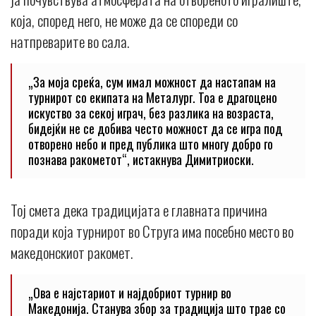
која, според него, не може да се спореди со
натпреварите во сала.
„За моја среќа, сум имал можност да настапам на
турнирот со екипата на Металург. Тоа е драгоцено
искуство за секој играч, без разлика на возраста,
бидејќи не се добива често можност да се игра под
отворено небо и пред публика што многу добро го
познава ракометот“, истакнува Димитриоски.
Тој смета дека традицијата е главната причина
поради која турнирот во Струга има посебно место во
македонскиот ракомет.
„Ова е најстариот и најдобриот турнир во
Македонија. Станува збор за традиција што трае со