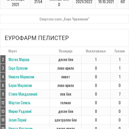
21:54
2021/2022
19.10.2021
60'
2021
D
Спортска сала „Боро Чурлевски“
ЕУРОФАРМ ПЕЛИСТЕР
#
Играч
Позиција
Исклучување
Голови
2
Матео Мараш
десен бек
1
1
3
Гоце Ојлески
лево крило
0
1
4
Никола Маркоски
пивот
0
1
6
Бојан Маџовски
лево крило
0
0
9
Стипе Мандалиниќ
лев бек
0
7
12
Мартон Секељ
голман
0
0
13
Мирко Радовиќ
десен бек
0
0
18
Јосип Периќ
централен бек
0
0
19
Ненад Костески
десно крило
0
0