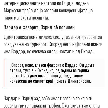
интернационалните настапи во Грција, додека
Маркоски треба да ја зголеми конкуренцијата на
пивотменската позиција.
Вардар е фаворит, Охрид сè посилен
Димитриоски нема дилема околу главниот фаворит за
освојување на турнирот. Според него, најголеми шанси
има Вардар, но очекува силен настап и од Охрид.
„Според мене, главен фаворит е Вардар. Од друга
страна, тука е и Охрид, кој од година во година
расте. Очекувам оваа сезона да биде многу
неизвесна до самиот крај“, смета Димитриоски.
Вардар и Охрид зад себе имаат сезона во која ги
освоија трите најважни трофеи. Скопскиот тим стана