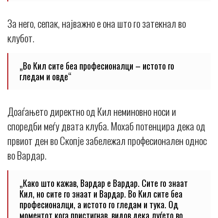
За него, сепак, најважно е она што го затекнал во
клубот.
„Во Кил сите беа професионалци – истото го
гледам и овде“
Доаѓањето директно од Кил неминовно носи и
споредби меѓу двата клуба. Мохаб потенцира дека од
првиот ден во Скопје забележал професионален однос
во Вардар.
„Како што кажав, Вардар е Вардар. Сите го знаат
Кил, но сите го знаат и Вардар. Во Кил сите беа
професионалци, а истото го гледам и тука. Од
моментот кога пристигнав, видов дека луѓето во