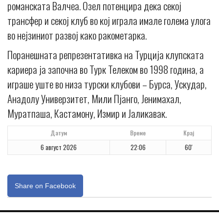
романската Валчеа. Озел потенцира дека секој
трансфер и секој клуб во кој играла имале голема улога
во нејзиниот развој како ракометарка.
Поранешната репрезентативка на Турција клупската
кариера ја започна во Турк Телеком во 1998 година, а
играше уште во низа турски клубови – Бурса, Ускудар,
Анадолу Универзитет, Мили Пјанго, Јенимахал,
Муратпаша, Кастамону, Измир и Јаликавак.
Датум
Време
Крај
6 август 2026
22:06
60'
Share on Facebook