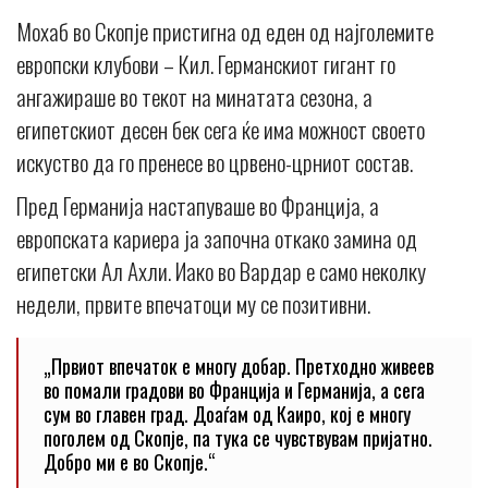
Мохаб во Скопје пристигна од еден од најголемите
европски клубови – Кил. Германскиот гигант го
ангажираше во текот на минатата сезона, а
египетскиот десен бек сега ќе има можност своето
искуство да го пренесе во црвено-црниот состав.
Пред Германија настапуваше во Франција, а
европската кариера ја започна откако замина од
египетски Ал Ахли. Иако во Вардар е само неколку
недели, првите впечатоци му се позитивни.
„Првиот впечаток е многу добар. Претходно живеев
во помали градови во Франција и Германија, а сега
сум во главен град. Доаѓам од Каиро, кој е многу
поголем од Скопје, па тука се чувствувам пријатно.
Добро ми е во Скопје.“