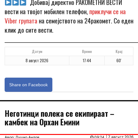
Добивај директно РАКОМЕТНИ ВЕСТИ
вести на твојот мобилен телефон,
приклучи се на
Viber групата
на семејството на 24ракомет. Со еден
клик до сите вести.
_____________________________________________________________
Датум
Време
Крај
8 август 2026
17:44
60'
Share on Facebook
Неготинци полека се екипираат –
камбек на Орхан Емини
| 7 август 2026
Авор: Душко Андов
09:24