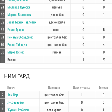
24
Милорад Кукоски
лев бек
0
0
30
Мартин Велковски
десен бек
0
1
32
Јосип Божиќ Павлетиќ
десно крило
0
1
59
Елмир Граџан
пивот
0
5
74
Немања Обрадовиќ
централен бек
0
0
97
Рение Табоада
централен бек
0
4
98
Марко Кизиќ
голман
0
0
Вкупно
1
21
НИМ ГАРД
#
Играч
Позиција
Исклучување
Голови
2
Том Поје
централен бек
1
0
3
Лу Дерисбург
централен бек
0
0
6
Жулиен Ребичон
лево крило
0
1