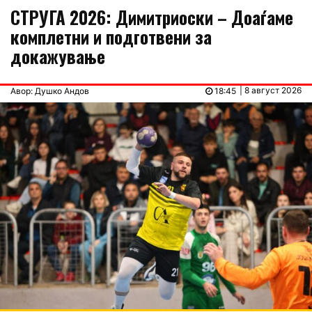
СТРУГА 2026: Димитриоски – Доаѓаме
комплетни и подготвени за
докажување
| 8 август 2026
Авор: Душко Андов
18:45