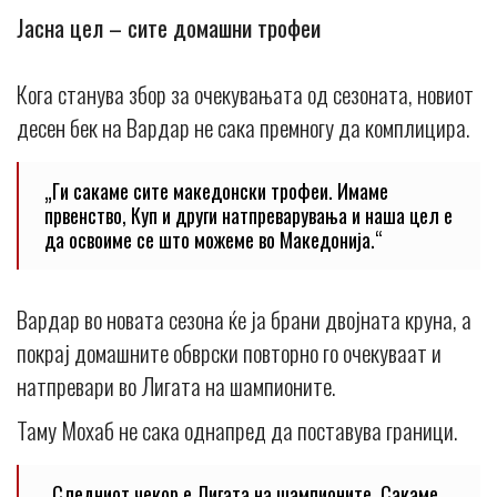
Јасна цел – сите домашни трофеи
Кога станува збор за очекувањата од сезоната, новиот
десен бек на Вардар не сака премногу да комплицира.
„Ги сакаме сите македонски трофеи. Имаме
првенство, Куп и други натпреварувања и наша цел е
да освоиме се што можеме во Македонија.“
Вардар во новата сезона ќе ја брани двојната круна, а
покрај домашните обврски повторно го очекуваат и
натпревари во Лигата на шампионите.
Таму Мохаб не сака однапред да поставува граници.
„Следниот чекор е Лигата на шампионите. Сакаме