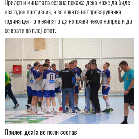
Прилеп и минатата сезона покажа дека може да биде
незгоден противник, а во новата натпреварувачка
година целта е екипата да направи чекор напред и да
се врати во плеј-офот.
Прилеп доаѓа во полн состав