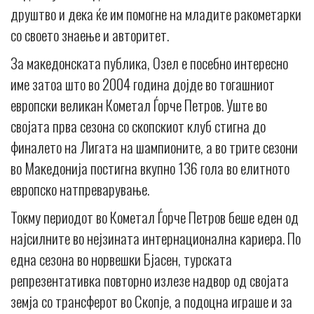
друштво и дека ќе им помогне на младите ракометарки
со своето знаење и авторитет.
За македонската публика, Озел е посебно интересно
име затоа што во 2004 година дојде во тогашниот
европски великан Кометал Ѓорче Петров. Уште во
својата прва сезона со скопскиот клуб стигна до
финалето на Лигата на шампионите, а во трите сезони
во Македонија постигна вкупно 136 гола во елитното
европско натпреварување.
Токму периодот во Кометал Ѓорче Петров беше еден од
најсилните во нејзината интернационална кариера. По
една сезона во норвешки Бјасен, турската
репрезентативка повторно излезе надвор од својата
земја со трансферот во Скопје, а подоцна играше и за