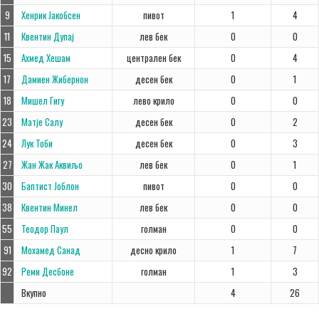
9
Хенрик Јакобсен
пивот
1
4
11
Квентин Дупај
лев бек
0
0
15
Ахмед Хешам
централен бек
0
4
17
Дамиен Жибернон
десен бек
0
1
18
Мишел Гигу
лево крило
0
0
23
Матје Салу
десен бек
0
2
24
Лук Тоби
десен бек
0
3
27
Жан Жак Аквиљо
лев бек
0
1
30
Баптист Јоблон
пивот
0
0
38
Квентин Минел
лев бек
0
0
55
Теодор Паул
голман
0
0
91
Мохамед Санад
десно крило
1
7
92
Реми Десбоне
голман
1
3
Вкупно
4
26