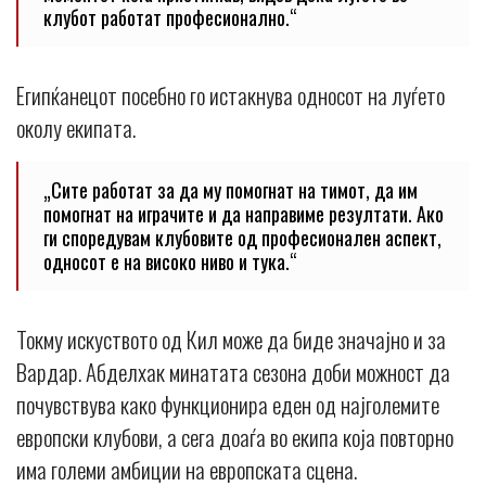
клубот работат професионално.“
Египќанецот посебно го истакнува односот на луѓето
околу екипата.
„Сите работат за да му помогнат на тимот, да им
помогнат на играчите и да направиме резултати. Ако
ги споредувам клубовите од професионален аспект,
односот е на високо ниво и тука.“
Токму искуството од Кил може да биде значајно и за
Вардар. Абделхак минатата сезона доби можност да
почувствува како функционира еден од најголемите
европски клубови, а сега доаѓа во екипа која повторно
има големи амбиции на европската сцена.