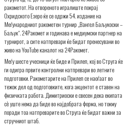
ракометот. На отвореното игралиште покрај
Охридското Езеро ќе се одржи 54. издание на
Меѓународниот ракометен турнир „Вангел Баљукоски –
Баљук“. 24Ракомет и годинава е медиумски партнер на
турнирот, а сите натпревари ќе бидат пренесувани во
живо на YouTube каналот на 24Ракомет.
Меѓу шесте учесници ќе биде и Прилеп, кој во Струга ќе
ги одигра првите контролни натпревари во летните
подготовки. Ракометарите на Прилеп се наоѓаат во
тежок дел од подготовките, кога акцентот е ставен на
физичката работа. Димитриоски е свесен дека екипата
сè уште нема да биде во најдобрата форма, но токму
поради тоа натпреварите во Струга ќе бидат важни за
стручниот штаб.