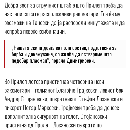
Добра вест за стручниот штаб е што Прилеп треба да
настапи со сите расположливи ракометари. Тоа ќе му
овозможи на Танески да ја распореди минутажата и да
испроба повеќе комбинации.
„Нашата екипа доаѓа во полн состав, подготвена за
борба и докажување, со желба да оствариме што
подобар пласман“, порача Димитриоски.
Во Прилеп летово пристигнаа четворица нови
ракометари – голманот Благојче Трајкоски, левиот бек
Андреј Стојановски, повратникот Стефан Лозаноски и
пикерот Петар Маркоски. Трајкоски треба да донесе
дополнителна сигурност на голот, Стојановски
пристигна од Пролет, Лозаноски се врати по