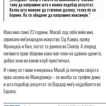
таму да направиме што е можно подобар резултат.
Колку што можеме да стигнеме далеку, толку ќе се
бориме. Ќе се обидеме да направиме максимум.“
Иако има само 23 години, Мохаб зад себе веќе има
сериозно меѓународно искуство. Од Каиро, преку
Франција и Кил, патот го донесе во Скопје. А според
неговите први зборови како нов член на црвено-црните,
добро знае во каков клуб пристигнал.
И токму со такви очекувања Мохаб ја почнува својата
прва сезона во Македонија – со желба за трофеи дома
и што подобар резултат со Вардар меѓу најдобрите во
Европа.
_____________________________________________________________