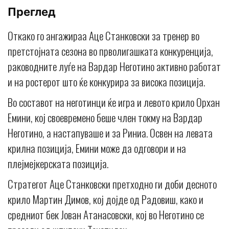
Преглед
Откако го ангажираа Аце Станковски за тренер во
претстојната сезона во прволигашката конкуренција,
раководните луѓе на Вардар Неготино активно работат
и на ростерот што ќе конкурира за висока позиција.
Во составот на неготинци ќе игра и левото крило Орхан
Емини, кој своевремено беше член токму на Вардар
Неготино, а настапуваше и за Риниа. Освен на левата
крилна позиција, Емини може да одговори и на
плејмејкерската позиција.
Стратегот Аце Станковски претходно ги доби десното
крило Мартин Димов, кој дојде од Радовиш, како и
средниот бек Јован Атанасовски, кој во Неготино се