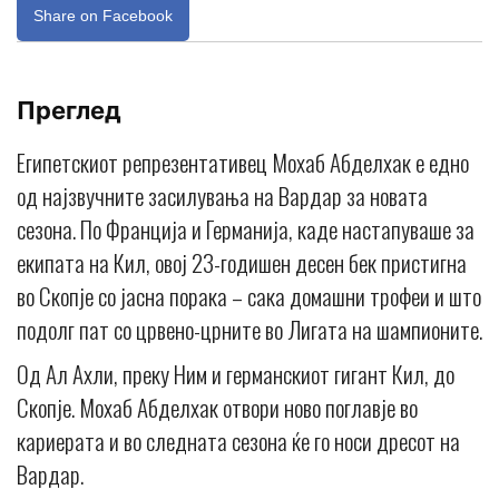
Share on Facebook
Преглед
Египетскиот репрезентативец Мохаб Абделхак е едно
од најзвучните засилувања на Вардар за новата
сезона. По Франција и Германија, каде настапуваше за
екипата на Кил, овој 23-годишен десен бек пристигна
во Скопје со јасна порака – сака домашни трофеи и што
подолг пат со црвено-црните во Лигата на шампионите.
Од Ал Ахли, преку Ним и германскиот гигант Кил, до
Скопје. Мохаб Абделхак отвори ново поглавје во
кариерата и во следната сезона ќе го носи дресот на
Вардар.