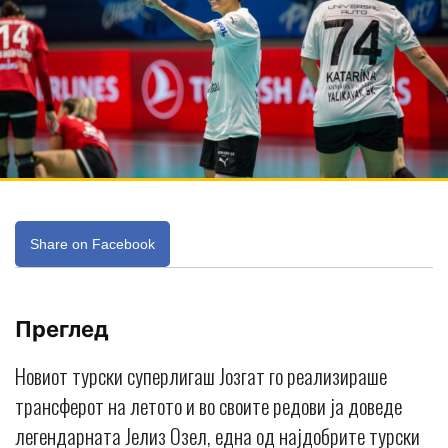
Share on Facebook
Преглед
Новиот турски суперлигаш Јозгат го реализираше
трансферот на летото и во своите редови ја доведе
легендарната Јелиз Озел, една од најдобрите турски