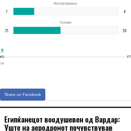
Исклучување
1
4
Голови
21
26
KO
FT
Share on Facebook
Египќанецот воодушевен од Вардар:
Уште на аеродромот почувствував