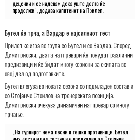
децении и се надевам дека уште долго ќе
продолжи“, додава капитенот на Прилеп.
Бутел ќе трча, а Вардар е најсилниот тест
Прилеп ќе игра во група со Бутел и со Вардар. Според
Димитриоски, двата натпревари ќе понудат различни
предизвици и ќе бидат многу корисни за екипата во
овој дел од подготовките.
Бутел влегува во новата сезона со подмладен состав и
со Стојанче Стоилов на тренерската позиција.
Димитриоски очекува динамичен натпревар со многу
трчање.
„На турнирот нема лесни и тешки противници. Бутел
има доста млад состав и е предводен од Стојанче