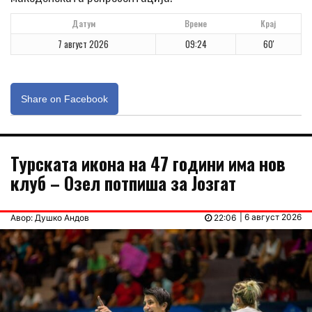
Датум
Време
Крај
7 август 2026
09:24
60'
Share on Facebook
Турската икона на 47 години има нов
клуб – Озел потпиша за Јозгат
| 6 август 2026
Авор: Душко Андов
22:06