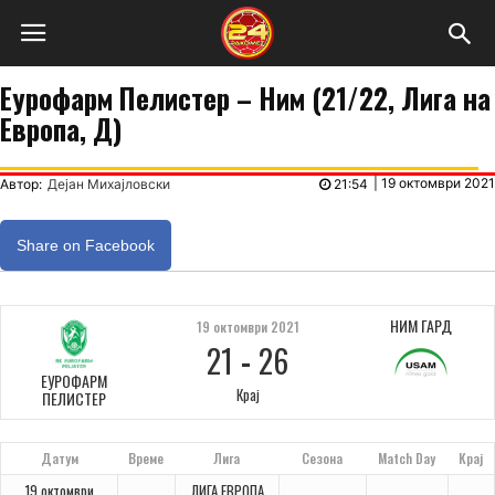
Еурофарм Пелистер – Ним (21/22, Лига на
Европа, Д)
|
19 октомври 2021
Автор:
Дејан Михајловски
21:54
Share on Facebook
НИМ ГАРД
19 октомври 2021
21
-
26
ЕУРОФАРМ
Крај
ПЕЛИСТЕР
Датум
Време
Лига
Сезона
Match Day
Крај
19 октомври
ЛИГА ЕВРОПА