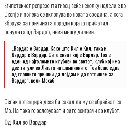
Египетскиот репрезентативец веќе неколку недели е во
Скопје и полека се вклопува во новата средина, а кога
зборува за причината поради која ја прифатил
понудата од Вардар, нема многу дилеми.
„Вардар е Вардар. Како што Кил е Кил, така и
Вардар е Вардар. Сите знаат кој е Вардар. Тоа е
еден од најголемите клубови во светот, клуб кој има
две титули во Лигата на шампионите. Тоа беше една
од главните причини да дојдам и да потпишам за
Вардар“, вели Мохаб.
Сепак потенцира дека би сакал да му се обраќаат со
Мо. Па така го ословуваат и сите соиграчи во клубот.
Од Кил во Вардар