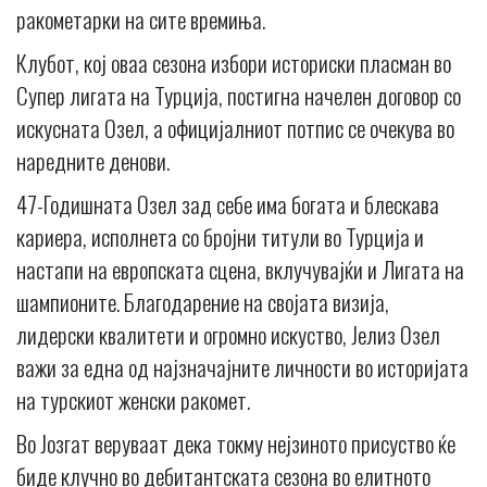
ракометарки на сите времиња.
Клубот, кој оваа сезона избори историски пласман во
Супер лигата на Турција, постигна начелен договор со
искусната Озел, а официјалниот потпис се очекува во
наредните денови.
47-Годишната Озел зад себе има богата и блескава
кариера, исполнета со бројни титули во Турција и
настапи на европската сцена, вклучувајќи и Лигата на
шампионите. Благодарение на својата визија,
лидерски квалитети и огромно искуство, Јелиз Озел
важи за една од најзначајните личности во историјата
на турскиот женски ракомет.
Во Јозгат веруваат дека токму нејзиното присуство ќе
биде клучно во дебитантската сезона во елитното