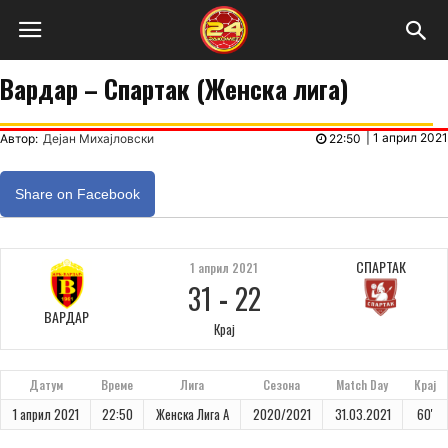
Вардар – Спартак (Женска лига)
|
1 април 2021
Автор:
Дејан Михајловски
22:50
Share on Facebook
СПАРТАК
1 април 2021
31
-
22
ВАРДАР
Крај
Датум
Време
Лига
Сезона
Match Day
Крај
1 април 2021
22:50
Женска Лига А
2020/2021
31.03.2021
60'