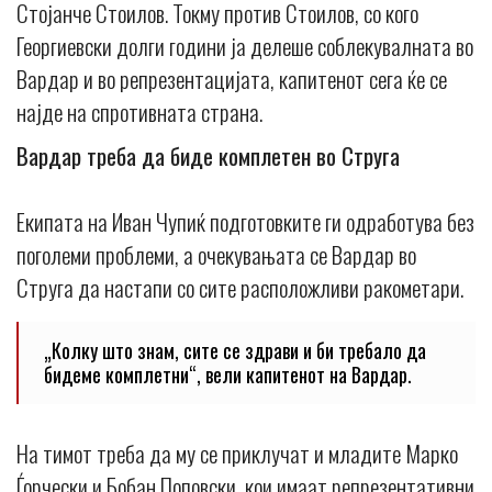
Стојанче Стоилов. Токму против Стоилов, со кого
Георгиевски долги години ја делеше соблекувалната во
Вардар и во репрезентацијата, капитенот сега ќе се
најде на спротивната страна.
Вардар треба да биде комплетен во Струга
Екипата на Иван Чупиќ подготовките ги одработува без
поголеми проблеми, а очекувањата се Вардар во
Струга да настапи со сите расположливи ракометари.
„Колку што знам, сите се здрави и би требало да
бидеме комплетни“, вели капитенот на Вардар.
На тимот треба да му се приклучат и младите Марко
Ѓорчески и Бобан Поповски, кои имаат репрезентативни