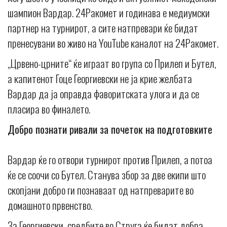
шампион Вардар. 24Ракомет и годинава е медиумски
партнер на турнирот, а сите натпревари ќе бидат
пренесувани во живо на YouTube каналот на 24Ракомет.
„Црвено-црните“ ќе играат во група со Прилеп и Бутел,
а капитенот Гоце Георгиевски не ја крие желбата
Вардар да ја оправда фаворитската улога и да се
пласира во финалето.
Добро познати ривали за почеток на подготовките
Вардар ќе го отвори турнирот против Прилеп, а потоа
ќе се соочи со Бутел. Станува збор за две екипи што
скопјани добро ги познаваат од натпреварите во
домашното првенство.
За Георгиевски, средбите во Струга ќе бидат добра