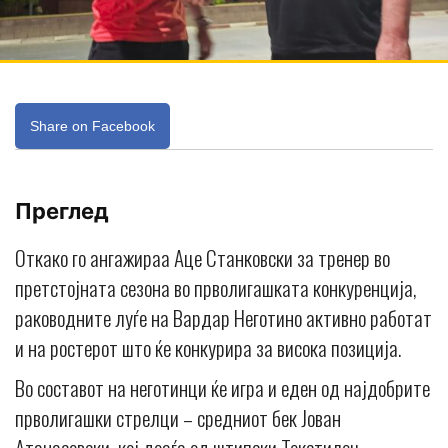
Share on Facebook
Преглед
Откако го ангажираа Аце Станковски за тренер во
претстојната сезона во прволигашката конкуренција,
раководните луѓе на Вардар Неготино активно работат
и на ростерот што ќе конкурира за висока позиција.
Во составот на неготинци ќе игра и еден од најдобрите
прволигашки стрелци – средниот бек Јован
Атанасовски, кој доаѓа од штипски Текстилец.