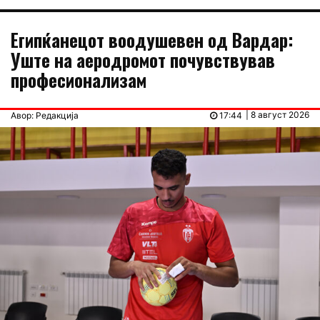
Египќанецот воодушевен од Вардар:
Уште на аеродромот почувствував
професионализам
| 8 август 2026
Авор: Редакција
17:44