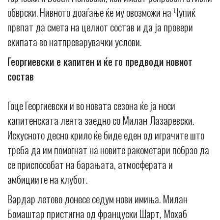
обврски. Нивното доаѓање ќе му овозможи на Чупиќ
првпат да смета на целиот состав и да ја провери
екипата во натпреварувачки услови.
Георгиевски е капитен и ќе го предводи новиот
состав
Гоце Георгиевски и во новата сезона ќе ја носи
капитенската лента заедно со Милан Лазаревски.
Искусното десно крило ќе биде еден од играчите што
треба да им помогнат на новите ракометари побрзо да
се приспособат на барањата, атмосферата и
амбициите на клубот.
Вардар летово донесе седум нови имиња. Милан
Бомаштар пристигна од француски Шарт, Мохаб