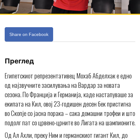
Share on Facebook
Преглед
Египетскиот репрезентативец Мохаб Абделхак е едно
од најзвучните засилувања на Вардар за новата
сезона. По Франција и Германија, каде настапуваше за
екипата на Кил, овој 23-годишен десен бек пристигна
во Скопје со јасна порака – сака домашни трофеи и што
подолг пат со црвено-црните во Лигата на шампионите.
Од Ал Ахли, преку Ним и германскиот гигант Кил, до