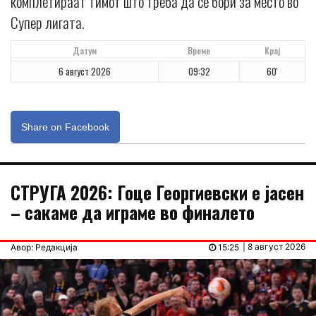
комплетираат тимот што треба да се бори за место во
Супер лигата.
Датум
Време
Крај
6 август 2026
09:32
60'
Share on Facebook
СТРУГА 2026: Гоце Георгиевски е јасен
– сакаме да играме во финалето
| 8 август 2026
Авор: Редакција
15:25