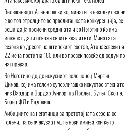
Велешанецот Атанасовски кој минатите неколку сезони
е во топ стрелците во прволигашката конкуренција, се
реши да ја промени средината и во Неготино ќе има
можност да ги покаже своите квалитети. Минатата
сезона во дресот на штипскиот состав, Атанасовски на
22 меча постигна 160 или во просек повеќе од седум по
натпревар.
Во Неготино дојде искусниот велешанец Мартин
Димов, кој има големо суперлигашко искуство стекнато
низ Вардар и Вардар Јуниор, па Пролет, Бутел Скопје,
Борец ФЛ и Радовиш.
Амбициите на неготинци за претстојната сезона се
големи, па се очекуваат уште нови имиња кои ќе го