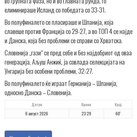
во групната фаза, но и во главната рунда, го
елиминираше Исланд со победата со 33-31.
Во полуфиналето се пласираше и Шпанија, која
славеше против Франција со 29-27, а во ТОП 4 се најде
и Данска, која без проблеми се справи со Хрватска.
Словенија „гази“ се пред себе и без најдобриот од оваа
генерација, Аљуш Анжиќ, ја совлада селекцијата на
Унгарија без особени проблеми, 32-27.
Во полуфиналето ќе играат Германија – Шпанија,
односно Данска – Словенија.
Датум
Време
Крај
6 август 2026
23:29
60'