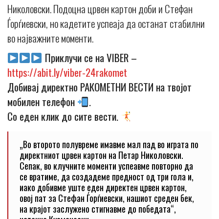
Николовски. Подоцна црвен картон доби и Стефан
Ѓорѓиевски, но кадетите успеаја да останат стабилни
во најважните моменти.
Приклучи се на VIBER –
https://abit.ly/viber-24rakomet
Добивај директно РАКОМЕТНИ ВЕСТИ на твојот
мобилен телефон
.
Со еден клик до сите вести.
„Во второто полувреме имавме мал пад во играта по
директниот црвен картон на Петар Николовски.
Сепак, во клучните моменти успеавме повторно да
се вратиме, да создадеме предност од три гола и,
иако добивме уште еден директен црвен картон,
овој пат за Стефан Ѓорѓиевски, нашиот среден бек,
на крајот заслужено стигнавме до победата“,