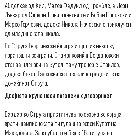
Абделхак од Кил, Матео Фадуил од Трембле, а Леон
Љевар од Слован. Нови членови се и Бобан Поповски и
Марко Ѓорчески, додека Никола Нечовски е приклучен
од младинската школа.
Во Струга Георгиевски ќе игра и против неколку
поранешни соиграчи. Стаменковиќ и Богдановски
станаа членови на Бутел, таму тренер е Стоилов,
додека бекот Танкоски се пресели во редовите на
домаќинот Струга.
Двојната круна носи поголема одговорност
Вардар во Струга пристигнува по сезона во која ја
врати шампионската титула и го освои Купот на
Македонија. За клубот тоа беше 16. титула во