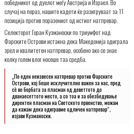
победникот од дуелот меѓу Австрија и Израел. Во
случај на пораз, нашите кадети ќе разигруваат за 11
позиција против поразениот од истиот натпревар.
Селекторот Горан Кузманоски по триумфот над
Фарските Острови истакна дека Македонија одиграла
зрел и квалитетен натпревар, особено ако се знае
колку голем влог носеше таа средба.
„По еден неизвесен натпревар против Фарските
Острови, кој беше исклучително важен за нас, пред
сè во борбата за пласман од деветтото до
дванаесеттото место, а со тоа и за обезбедување
директен пласман на Светското првенство, можам
да кажам дека одигравме одличен натпревар“,
изјави Кузманоски.