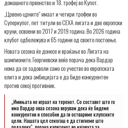
домашното првенство и 18. трофеј во Купот.
„Црвено-црните“ имаат и четири трофеи во
Суперкупот, пет титули во СЕХА лигата и две европски
круни, освоени во 2017 и 2019 година. Во 2026 година
клубот одбележува и 65 години од своето постоење.
Новата сезона ќе донесе и враќање во Лигата на
шампионите. Георгиевски веќе порача дека Вардар
нема да се задоволи само со учество во европската
елита и дека амбицијата е да биде конкурентен
против секој противник.
„Имињата не играат на теренот. Со составот што го
има Вардар оваа сезона верувам дека ќе бидеме
конкурентни и способни да ги оствариме клупските
цели. Нашата цел секогаш е да стигнеме што
подалеку“, порача капитенот во најавата за