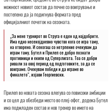
можност новиот состав да почне со воигрување и
постепено да ја подигнува формата пред
официјалниот почеток на сезоната.
„За мене турнирот во Струга е еден од најдобрите.
Има едно несекојдневно чувство кога се игра таму,
на отворено. И секогаш со нетрпение очекувам да
играм таму. Бутел и Прилеп се добро познати
противници и екипи од Суперлигата. Тоа се добри
ривали за овој период од подготовките, за да се
воиграме. Очекувам победи и да играме во
финалето“, изјави Георгиевски.
Прилеп во новата сезона влегува со повисоки амбиции
и со цел да обезбеди место во плеј-офот, додека Бутел
има подмладен состав и нов тренер во името на