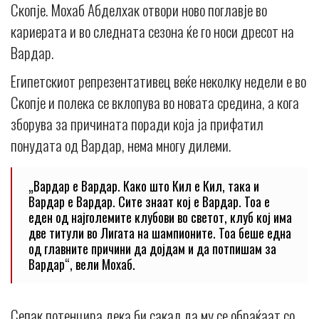
Скопје. Мохаб Абделхак отвори ново поглавје во
кариерата и во следната сезона ќе го носи дресот на
Вардар.
Египетскиот репрезентативец веќе неколку недели е во
Скопје и полека се вклопува во новата средина, а кога
зборува за причината поради која ја прифатил
понудата од Вардар, нема многу дилеми.
„Вардар е Вардар. Како што Кил е Кил, така и
Вардар е Вардар. Сите знаат кој е Вардар. Тоа е
еден од најголемите клубови во светот, клуб кој има
две титули во Лигата на шампионите. Тоа беше една
од главните причини да дојдам и да потпишам за
Вардар“, вели Мохаб.
Сепак потенцира дека би сакал да му се обраќаат со