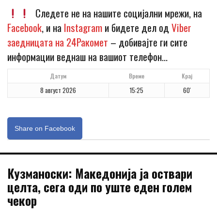
Следете не на нашите социјални мрежи, на
Facebook
, и на
Instagram
и бидете дел од
Viber
заедницата на 24Ракомет
– добивајте ги сите
информации веднаш на вашиот телефон…
Датум
Време
Крај
8 август 2026
15:25
60'
Share on Facebook
Кузманоски: Македонија ја оствари
целта, сега оди по уште еден голем
чекор