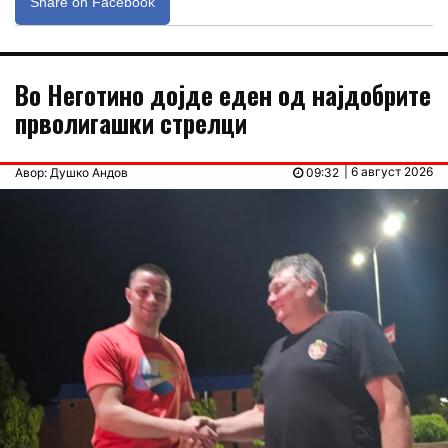
Share on Facebook
Во Неготино дојде еден од најдобрите
прволигашки стрелци
| 6 август 2026
Авор: Душко Андов
09:32