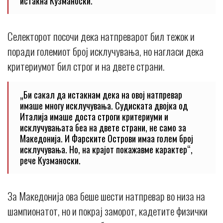
истакна Кузманоски.
Селекторот посочи дека натпреварот бил тежок и
поради големиот број исклучувања, но нагласи дека
критериумот бил строг и на двете страни.
„Би сакал да истакнам дека на овој натпревар
имаше многу исклучувања. Судиската двојка од
Италија имаше доста строги критериуми и
исклучувањата беа на двете страни, не само за
Македонија. И Фарските Острови имаа голем број
исклучувања. Но, на крајот покажавме карактер“,
рече Кузманоски.
За Македонија ова беше шести натпревар во низа на
шампионатот, но и покрај заморот, кадетите физички