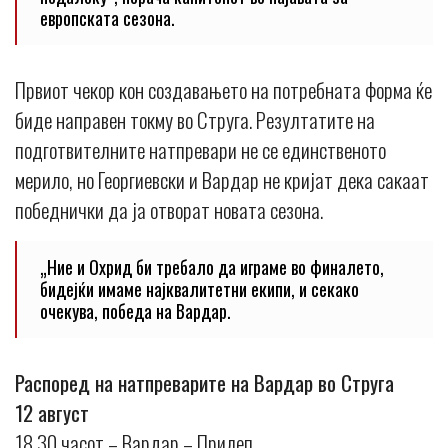
европската сезона.
Првиот чекор кон создавањето на потребната форма ќе
биде направен токму во Струга. Резултатите на
подготвителните натпревари не се единственото
мерило, но Георгиевски и Вардар не кријат дека сакаат
победнички да ја отворат новата сезона.
„Ние и Охрид би требало да играме во финалето,
бидејќи имаме најквалитетни екипи, и секако
очекува, победа на Вардар.
Распоред на натпреварите на Вардар во Струга
12 август
18,30 часот – Вардар – Прилеп