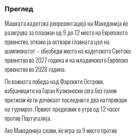
Преглед
Машката кадетска репрезентација на Македонија ќе
разигрува за пласман од 9 до 12 место на Европското
првенство, откако ја оствари главната цел на
шампионатот – обезбеди место на кадетското Светско
првенство во 2027 година и на младинското Европско
првенство во 2028 година.
По важната победа над Фарските Острови,
избраниците на Горан Кузманоски сега без голем
притисок ќе ги дочекаат последните два натпревари
на турнирот. Првиот предизвик е утре од 12 часот
против Португалија.
Ако Македонија слави, ќе игра за 9 место против