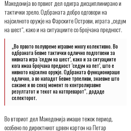
Македонија во првиот дел одигра дисциплинирано и
тактички зрело. Одбраната добро одговори на
најсилното оружје на Фарските Острови, играта „седум
на шест“, како и на ситуациите со бројчана предност.
„Во првото полувреме игравме многу колективно. Во
одбраната бевме тактички одлично подготвени за
нивната игра ‘седум на шест’, како и за ситуациите
кога имаа бројчана предност ‘седум на пет’, што е
нивното најсилно оружје. Одбраната функционираше
одлично, а во нападот бевме трпеливи, знаевме што
сакаме и во секој момент го контролиравме
резултатот и текот на натпреварот“, додаде
селекторот.
Во вториот дел Македонија имаше тежок период,
особено по директниот црвен картон на Петар