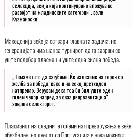
селекција, земја која континуирано вложува во
развојот на младинските категории“, вели
Кузманоски.
Македонија веќе ја оствари главната задача, но
генерацијата има шанса турнирот да го заврши со
уште подобар пласман и уште една силна победа.
„Немаме што да загубиме. Ќе излеземе на терен со
желба за победа, како и на секој претходен
натпревар. Верувам дека тоа би бил уште еден
голем чекор напред за оваа репрезентација“,
заврши селекторот.
Пласманот на следните големи натпреварувања е веќе
обезбеден, но дуелот со Португалија е нова можност