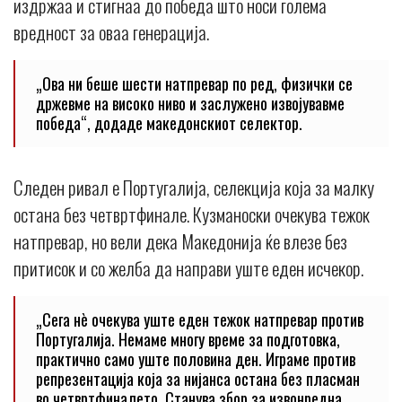
издржаа и стигнаа до победа што носи голема
вредност за оваа генерација.
„Ова ни беше шести натпревар по ред, физички се
држевме на високо ниво и заслужено извојувавме
победа“, додаде македонскиот селектор.
Следен ривал е Португалија, селекција која за малку
остана без четвртфинале. Кузманоски очекува тежок
натпревар, но вели дека Македонија ќе влезе без
притисок и со желба да направи уште еден исчекор.
„Сега нè очекува уште еден тежок натпревар против
Португалија. Немаме многу време за подготовка,
практично само уште половина ден. Играме против
репрезентација која за нијанса остана без пласман
во четвртфиналето. Станува збор за извонредна