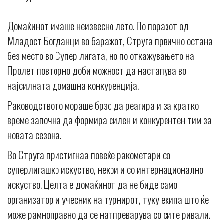
Домаќинот имаше неизвесно лето. По поразот од
Младост Богданци во баражот, Струга првично остана
без место во Супер лигата, но по откажувањето на
Пролет повторно доби можност да настапува во
најсилната домашна конкуренција.
Раководството мораше брзо да реагира и за кратко
време започна да формира силен и конкурентен тим за
новата сезона.
Во Струга пристигнаа повеќе ракометари со
суперлигашко искуство, некои и со интернационално
искуство. Целта е домаќинот да не биде само
организатор и учесник на турнирот, туку екипа што ќе
може рамноправно да се натпреварува со сите ривали.