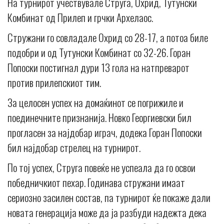
На турнирот учествувале Струга, Охрид, Тутунски
Комбинат од Прилеп и грчки Архелаос.
Стружани го совладале Охрид со 28-17, а потоа биле
подобри и од Тутунски Комбинат со 32-26. Горан
Попоски постигнал дури 13 гола на натпреварот
против прилепскиот тим.
За целосен успех на домаќинот се погрижиле и
поединечните признанија. Новко Георгиевски бил
прогласен за најдобар играч, додека Горан Попоски
бил најдобар стрелец на турнирот.
По тој успех, Струга повеќе не успеала да го освои
победничкиот пехар. Годинава стружани имаат
сериозно засилен состав, па турнирот ќе покаже дали
новата генерација може да ја разбуди надежта дека