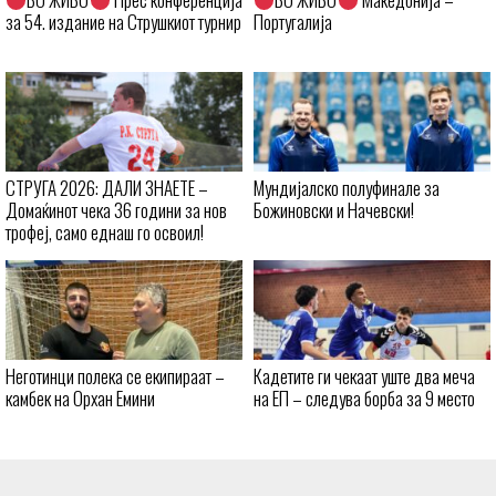
за 54. издание на Струшкиот турнир
Португалија
СТРУГА 2026: ДАЛИ ЗНАЕТЕ –
Мундијалско полуфинале за
Домаќинот чека 36 години за нов
Божиновски и Начевски!
трофеј, само еднаш го освоил!
Неготинци полека се екипираат –
Кадетите ги чекаат уште два меча
камбек на Орхан Емини
на ЕП – следува борба за 9 место