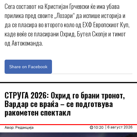
Сега составот на Кристијан Грчевски ќе има убава
прилика пред своите „Лозари“ да испише историја и
да се пласира во второто коло од ЕХФ Европскиот Куп,
каде веќе се пласирани Охрид, Бутел Скопје и тимот
од Автокоманда.
Share on Facebook
СТРУГА 2026: Охрид го брани тронот,
Вардар се враќа – се подготвува
ракометен спектакл
| 6 август 2026
Авор: Редакција
10:20