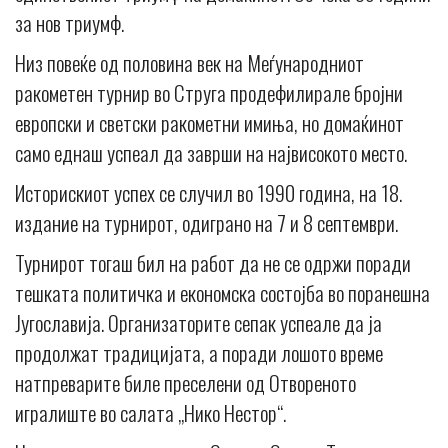
за нов триумф.
Низ повеќе од половина век на Меѓународниот
ракометен турнир во Струга продефилирале бројни
европски и светски ракометни имиња, но домаќинот
само еднаш успеал да заврши на највисокото место.
Историскиот успех се случил во 1990 година, на 18.
издание на турнирот, одиграно на 7 и 8 септември.
Турнирот тогаш бил на работ да не се одржи поради
тешката политичка и економска состојба во поранешна
Југославија. Организаторите сепак успеале да ја
продолжат традицијата, а поради лошото време
натпреварите биле преселени од Отвореното
игралиште во салата „Нико Нестор“.