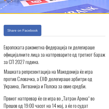
Share on Facebook
Европската ракометна федерација ги делегираше
официјалните лица за натпреварите од третиот бараж
за СП 2027 година.
Машката репрезентација на Македонија ќе игра
против Словачка, а ЕХФ делегираше арбитри од
Украина, Литванија и Полска за овие средби.
Првиот натпревар ќе се игра во „Татран Арена“ во
Прешов од 19:00 часот на 14 мај, а ќе го судат