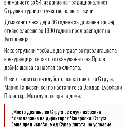
вниманието со 54. издание на традиционалниот
Струшки турнир со учество на шест екипи.
Домаќинот чека дури 36 години за домашен трофеј,
откако славеше во 1990 година пред распадот на
Југославија.
Иако стружани требаше да играат во прволигашката
конкуренција, сепак по откажувањето на Пролет,
добија шанса за настап во елитата.
Новиот капитен на клубот е повратникот во Струга,
Марио Танкоски, кој по настапите за Вардар, Еурофарм
Пелистер, Металург, се врати дома.
„Моето доаѓање во Струга се случи набрзина
благодарание на директорот Чакарески. Струга
беше пред испаѓање од Супер лигата, но успеавме