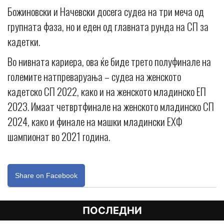
Божиновски и Начевски досега судеа на три меча од
групната фаза, но и еден од главната рунда на СП за
кадетки.
Во нивната кариера, ова ќе биде трето полуфинале на
големите натпреваруања – судеа на женското
кадетско СП 2022, како и на женското младинско ЕП
2023. Имаат четвртфинале на женското младинско СП
2024, како и финале на машки младински ЕХФ
шампионат во 2021 година.
Share on Facebook
ПОСЛЕДНИ