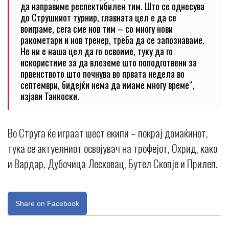
да направиме респектибилен тим. Што се однесува
до Струшкиот турнир, главната цел е да се
воиграме, сега сме нов тим – со многу нови
ракометари и нов тренер, треба да се запознаваме.
Не ни е наша цел да го освоиме, туку да го
искористиме за да влеземе што поподготвени за
првенството што почнува во првата недела во
септември, бидејќи нема да имаме многу време“,
изјави Танкоски.
Во Струга ќе играат шест екипи – покрај домаќинот,
тука се актуелниот освојувач на трофејот, Охрид, како
и Вардар, Дубочица Лесковац, Бутел Скопје и Прилеп.
Share on Facebook