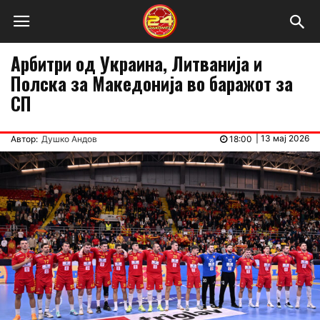
Арбитри од Украина, Литванија и
Полска за Македонија во баражот за
СП
|
13 мај 2026
Автор:
Душко Андов
18:00