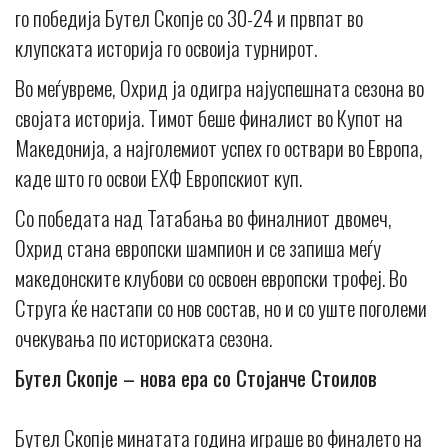
го победија Бутел Скопје со 30-24 и првпат во
клупската историја го освоија турнирот.
Во меѓувреме, Охрид ја одигра најуспешната сезона во
својата историја. Тимот беше финалист во Купот на
Македонија, а најголемиот успех го оствари во Европа,
каде што го освои ЕХФ Европскиот куп.
Со победата над Татабања во финалниот двомеч,
Охрид стана европски шампион и се запиша меѓу
македонските клубови со освоен европски трофеј. Во
Струга ќе настапи со нов состав, но и со уште поголеми
очекувања по историската сезона.
Бутел Скопје – нова ера со Стојанче Стоилов
Бутел Скопје минатата година играше во финалето на