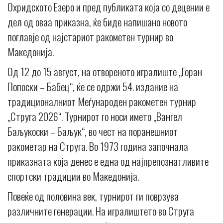
Охридското Езеро и пред публиката која со децении е
дел од оваа приказна, ќе биде напишано новото
поглавје од најстариот ракометен турнир во
Македонија.
Од 12 до 15 август, на отвореното игралиште „Горан
Попоски – Бабец“, ќе се одржи 54. издание на
традиционалниот Меѓународен ракометен турнир
„Струга 2026“. Турнирот го носи името „Вангел
Баљукоски – Баљук“, во чест на поранешниот
ракометар на Струга. Во 1973 година започнала
приказната која денес е една од најпрепознатливите
спортски традиции во Македонија.
Повеќе од половина век, турнирот ги поврзува
различните генерации. На игралиштето во Струга