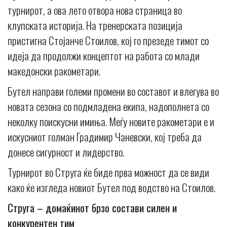
турнирот, а ова лето отвора нова страница во
клупската историја. На тренерската позиција
пристигна Стојанче Стоилов, кој го презеде тимот со
идеја да продолжи концептот на работа со млади
македонски ракометари.
Бутел направи големи промени во составот и влегува во
новата сезона со подмладена екипа, надополнета со
неколку поискусни имиња. Меѓу новите ракометари е и
искусниот голман Градимир Чаневски, кој треба да
донесе сигурност и лидерство.
Турнирот во Струга ќе биде прва можност да се види
како ќе изгледа новиот Бутел под водство на Стоилов.
Струга – домаќинот брзо состави силен и
конкурентен тим