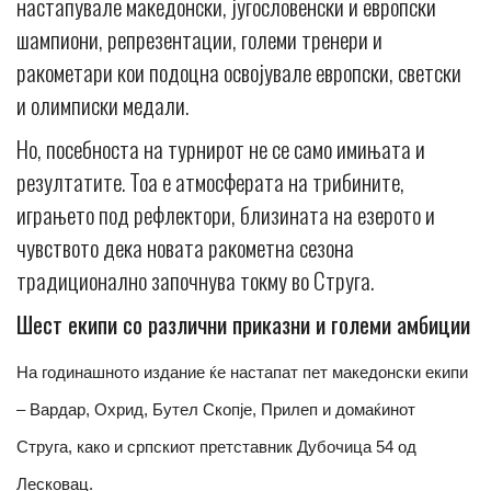
настапувале македонски, југословенски и европски
шампиони, репрезентации, големи тренери и
ракометари кои подоцна освојувале европски, светски
и олимписки медали.
Но, посебноста на турнирот не се само имињата и
резултатите. Тоа е атмосферата на трибините,
играњето под рефлектори, близината на езерото и
чувството дека новата ракометна сезона
традиционално започнува токму во Струга.
Шест екипи со различни приказни и големи амбиции
На годинашното издание ќе настапат пет македонски екипи
– Вардар, Охрид, Бутел Скопје, Прилеп и домаќинот
Струга, како и српскиот претставник Дубочица 54 од
Лесковац.