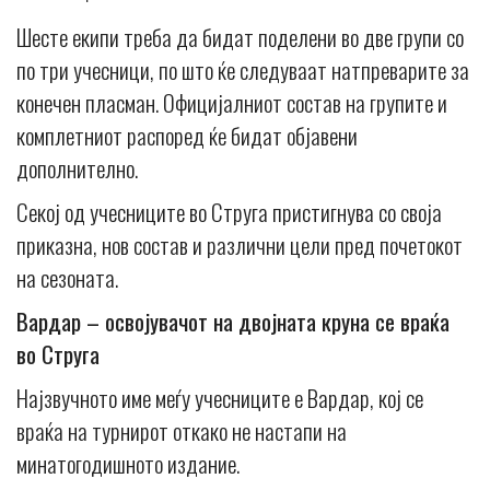
Шесте екипи треба да бидат поделени во две групи со
по три учесници, по што ќе следуваат натпреварите за
конечен пласман. Официјалниот состав на групите и
комплетниот распоред ќе бидат објавени
дополнително.
Секој од учесниците во Струга пристигнува со своја
приказна, нов состав и различни цели пред почетокот
на сезоната.
Вардар – освојувачот на двојната круна се враќа
во Струга
Најзвучното име меѓу учесниците е Вардар, кој се
враќа на турнирот откако не настапи на
минатогодишното издание.