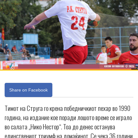
Share on Facebook
Тимот на Струга го крена победничкиот пехар во 1990
година, на издание кое поради лошото време се играло
во салата „Нико Нестор“. Тоа до денес останува
единствениот триумф на домаќинот. Се чека 36 години