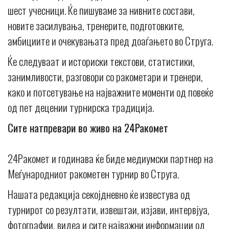
шест учесници. Ќе пишуваме за нивните состави,
новите засилувања, тренерите, подготовките,
амбициите и очекувањата пред доаѓањето во Струга.
Ќе следуваат и историски текстови, статистики,
занимливости, разговори со ракометари и тренери,
како и потсетување на најважните моменти од повеќе
од пет децении турнирска традиција.
Сите натпревари во живо на 24Ракомет
24Ракомет и годинава ќе биде медиумски партнер на
Меѓународниот ракометен турнир во Струга.
Нашата редакција секојдневно ќе известува од
турнирот со резултати, извештаи, изјави, интервјуа,
фотографии, видеа и сите најважни информации од