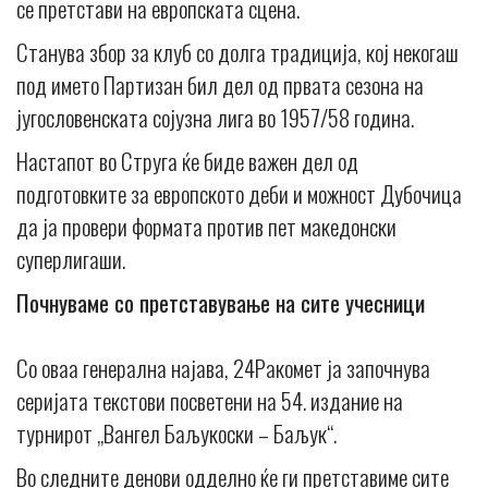
се претстави на европската сцена.
Станува збор за клуб со долга традиција, кој некогаш
под името Партизан бил дел од првата сезона на
југословенската сојузна лига во 1957/58 година.
Настапот во Струга ќе биде важен дел од
подготовките за европското деби и можност Дубочица
да ја провери формата против пет македонски
суперлигаши.
Почнуваме со претставување на сите учесници
Со оваа генерална најава, 24Ракомет ја започнува
серијата текстови посветени на 54. издание на
турнирот „Вангел Баљукоски – Баљук“.
Во следните денови одделно ќе ги претставиме сите