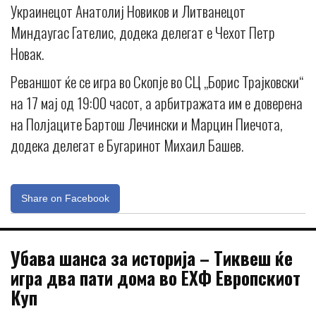
Украинецот Анатолиј Новиков и Литванецот
Миндаугас Гателис, додека делегат е Чехот Петр
Новак.
Реваншот ќе се игра во Скопје во СЦ „Борис Трајковски“
на 17 мај од 19:00 часот, а арбитражата им е доверена
на Полјаците Бартош Лечински и Марцин Пиечота,
додека делегат е Бугаринот Михаил Башев.
Share on Facebook
Убава шанса за историја – Тиквеш ќе
игра два пати дома во ЕХФ Европскиот
Куп