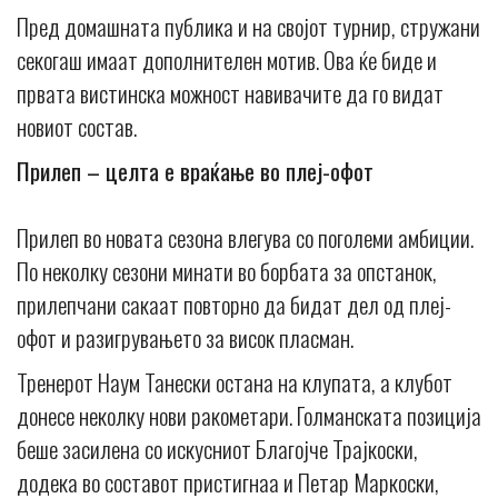
Пред домашната публика и на својот турнир, стружани
секогаш имаат дополнителен мотив. Ова ќе биде и
првата вистинска можност навивачите да го видат
новиот состав.
Прилеп – целта е враќање во плеј-офот
Прилеп во новата сезона влегува со поголеми амбиции.
По неколку сезони минати во борбата за опстанок,
прилепчани сакаат повторно да бидат дел од плеј-
офот и разигрувањето за висок пласман.
Тренерот Наум Танески остана на клупата, а клубот
донесе неколку нови ракометари. Голманската позиција
беше засилена со искусниот Благојче Трајкоски,
додека во составот пристигнаа и Петар Маркоски,