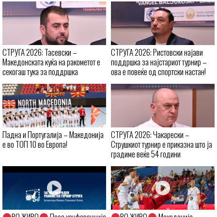
СТРУГА 2026: Тасевски –
СТРУГА 2026: Ристовски најави
Македонската куќа на ракометот е
поддршка за најстариот турнир –
секогаш тука за поддршка
ова е повеќе од спортски настан!
Падна и Португалија – Македонија
СТРУГА 2026: Чакарески –
е во ТОП 10 во Европа!
Струшкиот турнир е приказна што ја
градиме веќе 54 години
ВО ЖИВО
Прес конференција
ВО ЖИВО
Македонија –