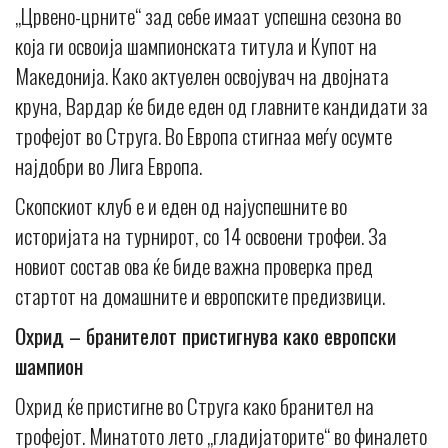
„Црвено-црните“ зад себе имаат успешна сезона во
која ги освоија шампионската титула и Купот на
Македонија. Како актуелен освојувач на двојната
круна, Вардар ќе биде еден од главните кандидати за
трофејот во Струга. Во Европа стигнаа меѓу осумте
најдобри во Лига Европа.
Скопскиот клуб е и еден од најуспешните во
историјата на турнирот, со 14 освоени трофеи. За
новиот состав ова ќе биде важна проверка пред
стартот на домашните и европските предизвици.
Охрид – бранителот пристигнува како европски
шампион
Oхрид ќе пристигне во Струга како бранител на
трофејот. Минатото лето „гладијаторите“ во финалето