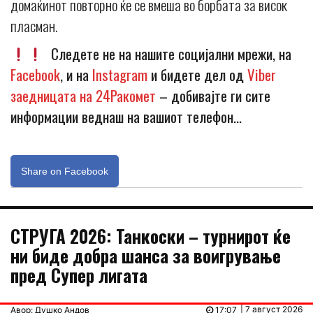
домаќинот повторно ќе се вмеша во борбата за висок
пласман.
Следете не на нашите социјални мрежи, на
Facebook
, и на
Instagram
и бидете дел од
Viber
заедницата на 24Ракомет
– добивајте ги сите
информации веднаш на вашиот телефон…
Share on Facebook
СТРУГА 2026: Танкоски – турнирот ќе
ни биде добра шанса за воигрување
пред Супер лигата
| 7 август 2026
Авор: Душко Андов
17:07