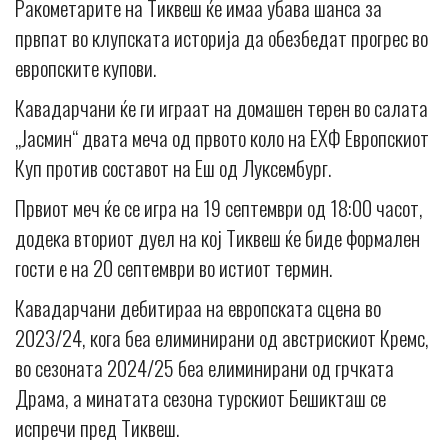
Ракометарите на Тиквеш ќе имаа убава шанса за
првпат во клупската историја да обезбедат прогрес во
европските купови.
Кавадарчани ќе ги играат на домашен терен во салата
„Јасмин“ двата меча од првото коло на ЕХФ Европскиот
Куп против составот на Еш од Луксембург.
Првиот меч ќе се игра на 19 септември од 18:00 часот,
додека вториот дуел на кој Тиквеш ќе биде формален
гости е на 20 септември во истиот термин.
Кавадарчани дебитираа на европската сцена во
2023/24, кога беа елиминирани од австрискиот Кремс,
во сезоната 2024/25 беа елиминирани од грчката
Драма, а минатата сезона турскиот Бешикташ се
испречи пред Тиквеш.