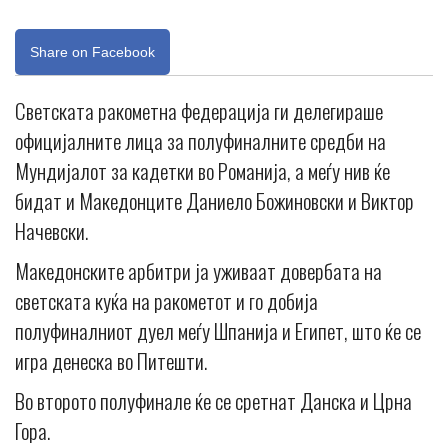
Share on Facebook
Светската ракометна федерација ги делегираше
официјалните лица за полуфиналните средби на
Мундијалот за кадетки во Романија, а меѓу нив ќе
бидат и Македонците Даниело Божиновски и Виктор
Начевски.
Македонските арбитри ја уживаат довербата на
светската куќа на ракометот и го добија
полуфиналниот дуел меѓу Шпанија и Египет, што ќе се
игра денеска во Питешти.
Во второто полуфинале ќе се сретнат Данска и Црна
Гора.