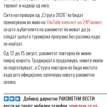
теренот и надвор од него.
Сите натпревари од „Струга 2026“ ќе бидат
пренесувани во живо на
YouTube каналот на 24Ракомет
,
со што љубителите на ракометот ќе можат да ја
следат целата турнирска програма без разлика каде
се наоѓаат.
Од 12 до 15 август, ракометот повторно ќе живее
покрај езерото. Традицијата продолжува, новите екипи
се подготвуваат, а Струга повторно ќе биде местото
каде што официјално започнува новата ракометна
сезона.
_____________________________________________________________
Добивај директно РАКОМЕТНИ ВЕСТИ
вести на твојот мобилен телефон,
приклучи се на