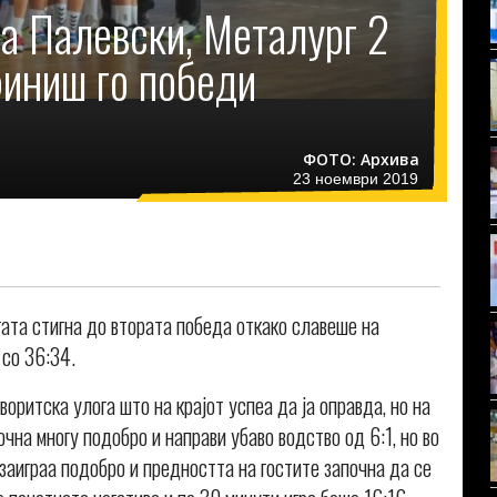
на Палевски, Металург 2
финиш го победи
ФОТО: Архива
23 ноември 2019
гата стигна до втората победа откако славеше на
 со 36:34.
ритска улога што на крајот успеа да ја оправда, но на
чна многу подобро и направи убаво водство од 6:1, но во
аиграа подобро и предността на гостите започна да се