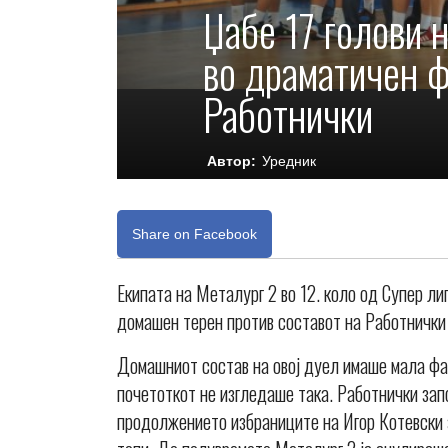
Џабе 17 голови 
во драматичен 
Работнички
Автор:
Уредник
Share on Facebook
Екипата на Металург 2 во 12. коло од Супер ли
домашен терен против составот на Работнички
Домашниот состав на овој дуел имаше мала фаво
почетоткот не изгледаше така. Работнички запо
продолжението избраниците на Игор Котевски з