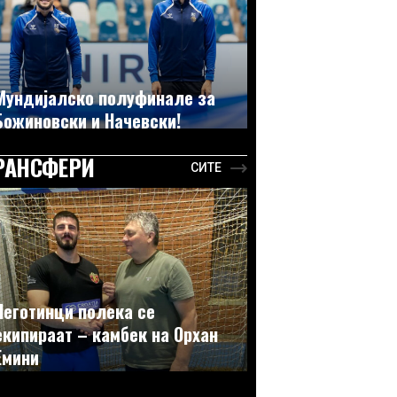
Мундијалско полуфинале за
Божиновски и Начевски!
РАНСФЕРИ
СИТЕ
Неготинци полека се
екипираат – камбек на Орхан
Емини