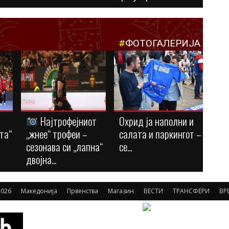
#
ФОТОГАЛЕРИЈА
Најтрофејниот
Охрид ја наполни и
та“
„жнее“ трофеи –
салата и паркингот –
сезонава си „лапна“
се...
двојна...
026
Македонија
Првенства
Магазин
ВЕСТИ
ТРАНСФЕРИ
ВР