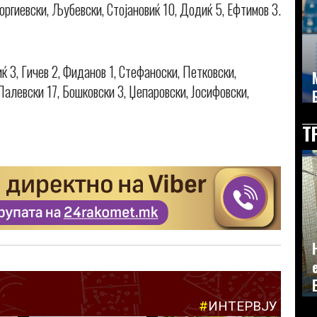
оргиевски, Љубевски, Стојановиќ 10, Додиќ 5, Ефтимов 3.
ќ 3, Гичев 2, Фиданов 1, Стефаноски, Петковски,
Палевски 17, Бошковски 3, Џепаровски, Јосифовски,
Т
#
ИНТЕРВЈУ