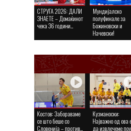
СТРУГА 2026: ДАЛИ
Мундијалско
ЗНАЕТЕ – Домаќинот
полуфинале за
чека 36 години...
Божиновски и
Начевски!
Костов: Забораваме
Кузманоски:
се што беше со
Најважно од ова 
Словенија – против...
да извлечеме по