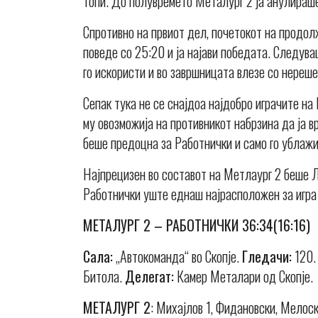
топи. До полувремето Металург 2 ја анулираше
Спротивно на првиот дел, почетокот на продо
поведе со 25:20 и ја најави победата. Следува
го искористи и во завршницата влезе со нереше
Сепак тука не се снајдоа најдобро играчите на
му овозможија на противникот набрзина да ја в
беше предоцна за Работнички и само го ублажи
Најпрецизен во составот на Метлаург 2 беше Л
Работнички уште еднаш најрасположен за игра
МЕТАЛУРГ 2 – РАБОТНИЧКИ 36:34(16:16)
Сала:
„Автокоманда“ во Скопје.
Гледачи:
120
Битола.
Делегат:
Камер Металари од Скопје.
МЕТАЛУРГ 2
: Михајлов 1, Фидановски, Мелоск