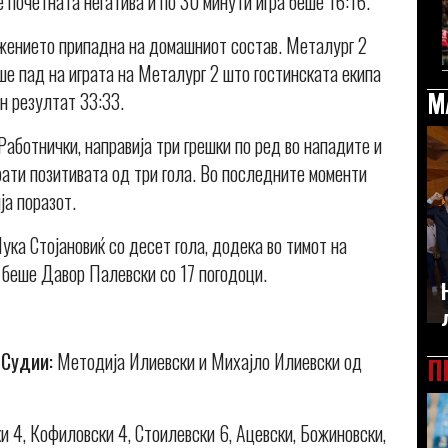
 почетната негатива и по 30 минути игра беше 16:16.
лжението припадна на домашниот состав. Металург 2
ше пад на играта на Металург 2 што гостинската екипа
М
н резултат 33:33.
 Работнички, направија три грешки по ред во нападите и
рати позитивата од три гола. Во последните моменти
ја поразот.
ука Стојановиќ со десет гола, додека во тимот на
 беше Давор Палевски со 17 погодоци.
.
Судии:
Методија Илиевски и Михајло Илиевски од
П
и 4, Кофиловски 4, Стоилевски 6, Ацевски, Божиновски,