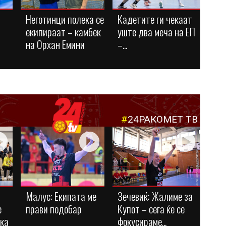
Неготинци полека се
Кадетите ги чекаат
екипираат – камбек
уште два меча на ЕП
на Орхан Емини
–...
#
24РАКОМЕТ ТВ
Малус: Eкипата ме
Зечевиќ: Жалиме за
е
прави подобар
Купот – сега ќе се
ука
фокусираме...