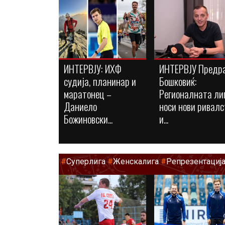
ИНТЕРВЈУ: ИХФ
ИНТЕРВЈУ Предр
судија, планинар и
Бошковиќ:
маратонец –
Регионалната ли
Даниело
носи нови ривалс
Божиновски...
и...
#
Суперлига
#
Женскалига
#
Репрезентациј