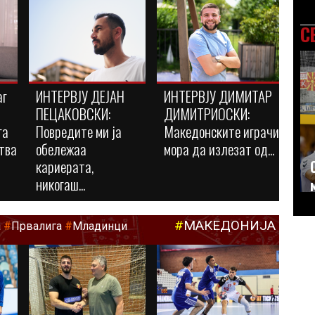
С
аг
ИНТЕРВЈУ ДЕЈАН
ИНТЕРВЈУ ДИМИТАР
ПЕЦАКОВСКИ:
ДИМИТРИОСКИ:
га
Повредите ми ја
Македонските играчи
тва
обележаа
мора да излезат од...
кариерата,
никогаш...
#
МАКЕДОНИЈА
а
#
Првалига
#
Младинци