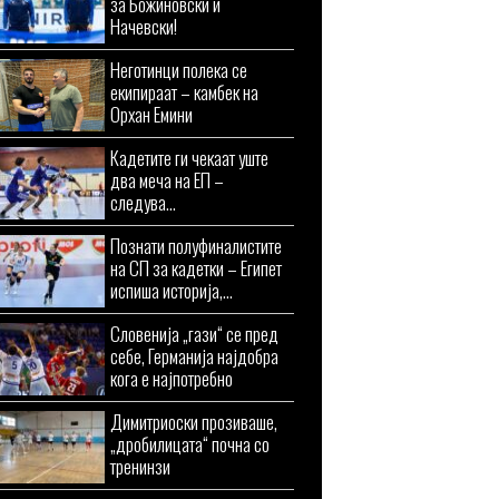
за Божиновски и
Начевски!
Неготинци полека се
екипираат – камбек на
Орхан Емини
Кадетите ги чекаат уште
два меча на ЕП –
следува...
Познати полуфиналистите
на СП за кадетки – Египет
испиша историја,...
Словенија „гази“ се пред
себе, Германија најдобра
кога е најпотребно
Димитриоски прозиваше,
„дробилицата“ почна со
тренинзи