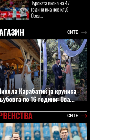
Турската икона на 47
години има нов клуб –
Озел...
АГАЗИН
СИТЕ
Никола Карабатиќ ја круниса
љубовта по 16 години: Ова...
РВЕНСТВА
СИТЕ