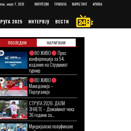
еток, август 7, 2026
ИМПРЕСУМ
ПРАВИЛА
МАРКЕТИНГ
АРХИВА
РУГА 2025
ИНТЕРВЈУ
ВЕСТИ
ПОСЛЕДНИ
НАЈЧИТАНИ
ВО ЖИВО
Прес
конференција за 54.
издание на Струшкиот
турнир
ВО ЖИВО
Македонија –
Португалија
СТРУГА 2026: ДАЛИ
ЗНАЕТЕ – Домаќинот чека
36 години за...
Мундијалско полуфинале