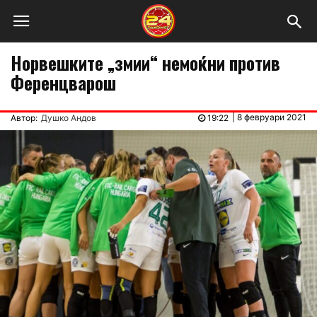
Норвешките „змии“ немоќни против
Ференцварош
|
8 февруари 2021
Автор:
Душко Андов
19:22