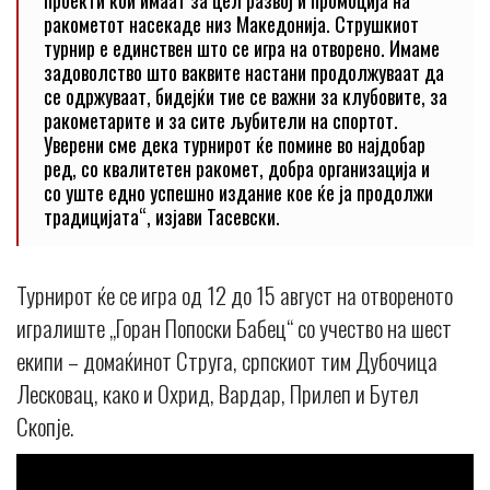
проекти кои имаат за цел развој и промоција на
ракометот насекаде низ Македонија. Струшкиот
турнир е единствен што се игра на отворено. Имаме
задоволство што ваквите настани продолжуваат да
се одржуваат, бидејќи тие се важни за клубовите, за
ракометарите и за сите љубители на спортот.
Уверени сме дека турнирот ќе помине во најдобар
ред, со квалитетен ракомет, добра организација и
со уште едно успешно издание кое ќе ја продолжи
традицијата“, изјави Тасевски.
Турнирот ќе се игра од 12 до 15 август на отвореното
игралиште „Горан Попоски Бабец“ со учество на шест
екипи – домаќинот Струга, српскиот тим Дубочица
Лесковац, како и Охрид, Вардар, Прилеп и Бутел
Скопје.