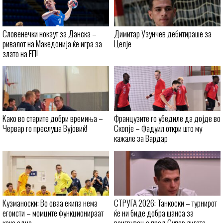
Словенечки нокаут за Данска –
Димитар Узунчев дебитираше за
ривалот на Македонија ќе игра за
Целје
злато на ЕП!
Kaко во старите добри времиња –
Французите го убедиле да дојде во
Червар го преслуша Вујовиќ!
Скопје – Фадуил откри што му
кажале за Вардар
Кузманоски: Во оваа екипа нема
СТРУГА 2026: Танкоски – турнирот
егоисти – момците функционираат
ќе ни биде добра шанса за
како едно
воигрување пред Супер лигата