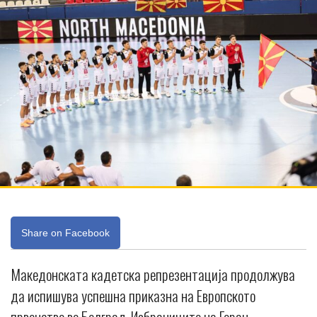
Share on Facebook
Македонската кадетска репрезентација продолжува
да испишува успешна приказна на Европското
првенство во Белград. Избраниците на Горан