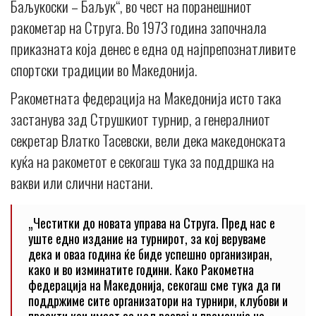
Баљукоски – Баљук“, во чест на поранешниот
ракометар на Струга. Во 1973 година започнала
приказната која денес е една од најпрепознатливите
спортски традиции во Македонија.
Ракометната федерација на Македонија исто така
застанува зад Струшкиот турнир, а генералниот
секретар Влатко Тасевски, вели дека македонската
куќа на ракометот е секогаш тука за поддршка на
вакви или слични настани.
„Честитки до новата управа на Струга. Пред нас е
уште едно издание на турнирот, за кој веруваме
дека и оваа година ќе биде успешно организиран,
како и во изминатите години. Како Ракометна
федерација на Македонија, секогаш сме тука да ги
поддржиме сите организатори на турнири, клубови и