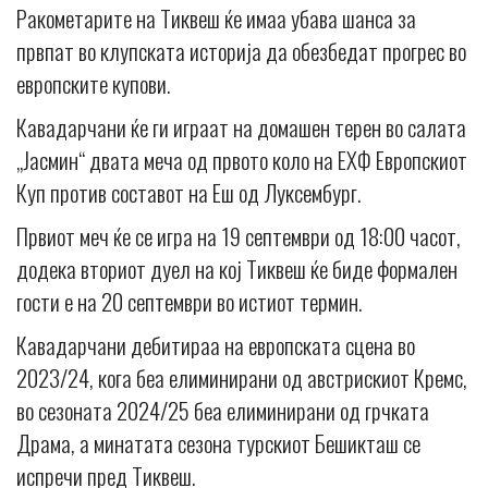
Ракометарите на Тиквеш ќе имаа убава шанса за
првпат во клупската историја да обезбедат прогрес во
европските купови.
Кавадарчани ќе ги играат на домашен терен во салата
„Јасмин“ двата меча од првото коло на ЕХФ Европскиот
Куп против составот на Еш од Луксембург.
Првиот меч ќе се игра на 19 септември од 18:00 часот,
додека вториот дуел на кој Тиквеш ќе биде формален
гости е на 20 септември во истиот термин.
Кавадарчани дебитираа на европската сцена во
2023/24, кога беа елиминирани од австрискиот Кремс,
во сезоната 2024/25 беа елиминирани од грчката
Драма, а минатата сезона турскиот Бешикташ се
испречи пред Тиквеш.