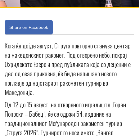
Share on Facebook
Кога ќе дојде август, Струга повторно станува центар
на македонскиот ракомет. Под отворено небо, покрај
Охридското Езеро и пред публиката која со децении е
дел од оваа приказна, ќе биде напишано новото
поглавје од најстариот ракометен турнир во
Македонија.
Од 12 до 15 август, на отвореното игралиште „Горан
Попоски – Бабец“, ќе се одржи 54. издание на
традиционалниот Меѓународен ракометен турнир
„Струга 2026“. Турнирот го носи името „Вангел