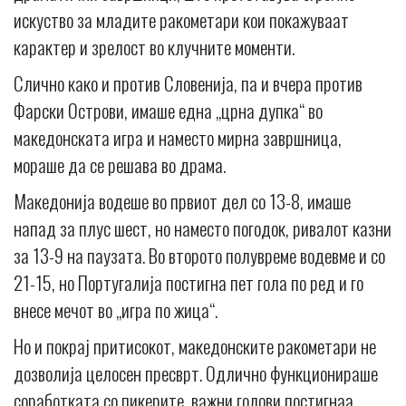
искуство за младите ракометари кои покажуваат
карактер и зрелост во клучните моменти.
Слично како и против Словенија, па и вчера против
Фарски Острови, имаше една „црна дупка“ во
македонската игра и наместо мирна завршница,
мораше да се решава во драма.
Македонија водеше во првиот дел со 13-8, имаше
напад за плус шест, но наместо погодок, ривалот казни
за 13-9 на паузата. Во второто полувреме водевме и со
21-15, но Португалија постигна пет гола по ред и го
внесе мечот во „игра по жица“.
Но и покрај притисокот, македонските ракометари не
дозволија целосен пресврт. Одлично функционираше
соработката со пикерите, важни голови постигнаа