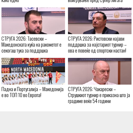
СТРУГА 2026: Тасевски –
СТРУГА 2026: Ристовски најави
Македонската куќа на ракометот е
поддршка за најстариот турнир –
секогаш тука за поддршка
ова е повеќе од спортски настан!
Падна и Португалија – Македонија
СТРУГА 2026: Чакарески –
е во ТОП 10 во Европа!
Струшкиот турнир е приказна што ја
градиме веќе 54 години