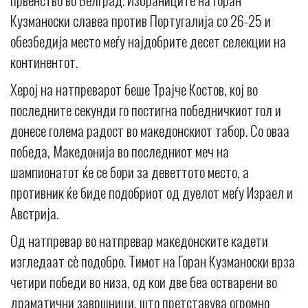
Кузманоски славеа против Португалија со 26-25 и
обезбедија место меѓу најдобрите десет селекции на
континентот.
Херој на натпреварот беше Трајче Костов, кој во
последните секунди го постигна победничкиот гол и
донесе голема радост во македонскиот табор. Со оваа
победа, Македонија во последниот меч на
шампионатот ќе се бори за деветтото место, а
противник ќе биде подобриот од дуелот меѓу Израел и
Австрија.
Од натпревар во натпревар македонските кадети
изгледаат сè подобро. Тимот на Горан Кузманоски врза
четири победи во низа, од кои две беа остварени во
драматични завршници, што претставува огромно