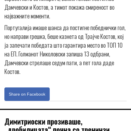
Дамчевски и Костов, а тимот покажа смиреност во
најважните моменти.
Португалија имаше шанса да постигне победнички гол,
но направи грешка, беше казнета од Трајче Костов, кој
ја запечати победата што гарантира место во ТОП 10
на ЕП. Голманот Николовски запиша 13 одбрани,
Дамчевски стрелаше седум пати, а пет гола даде
Костов.
Share on Facebook
Димитриоски прозиваше,
„дробилицата“ почна со тренинзи