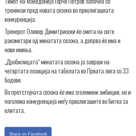
Тимот на Македонија Ѓорче Петров започна со
тренинзи пред новата сезона во прволигашката
конкуренција.
Тренерот Оливер Димитриоски ќе смета на сите
ракометари од минатата сезона, а допрва ќе има и
нови имиња.
„Дробилицата“ минатата сезона ја заврши на
четвртата позиција на табелата во Првата лига со 33
бодови.
Во претстојната сезона ќе има зголемени амбиции, но и
поголема конкуренција меѓу прволигашите во битка за
елитата.
Share on Facebook