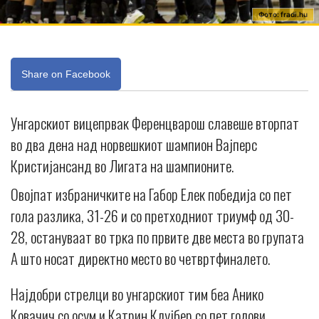
Фото: fradi.hu
Share on Facebook
Унгарскиот вицепрвак Ференцварош славеше вторпат
во два дена над норвешкиот шампион Вајперс
Кристијансанд во Лигата на шампионите.
Овојпат избраничките на Габор Елек победија со пет
гола разлика, 31-26 и со претходниот триумф од 30-
28, остануваат во трка по првите две места во групата
А што носат директно место во четвртфиналето.
Најдобри стрелци во унгарскиот тим беа Анико
Ковачич со осум и Катрин Клујбер со пет голови,