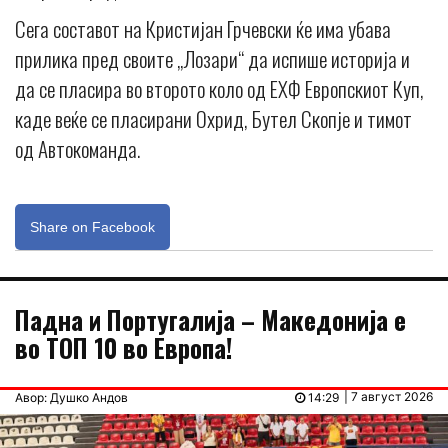
Сега составот на Кристијан Грчевски ќе има убава
прилика пред своите „Лозари“ да испише историја и
да се пласира во второто коло од ЕХФ Европскиот Куп,
каде веќе се пласирани Охрид, Бутел Скопје и тимот
од Автокоманда.
Share on Facebook
Падна и Португалија – Македонија е
во ТОП 10 во Европа!
| 7 август 2026
Авор: Душко Андов
14:29