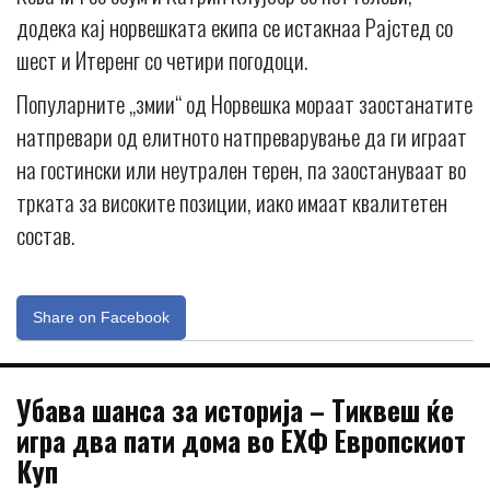
додека кај норвешката екипа се истакнаа Рајстед со
шест и Итеренг со четири погодоци.
Популарните „змии“ од Норвешка мораат заостанатите
натпревари од елитното натпреварување да ги играат
на гостински или неутрален терен, па заостануваат во
трката за високите позиции, иако имаат квалитетен
состав.
Share on Facebook
Убава шанса за историја – Тиквеш ќе
игра два пати дома во ЕХФ Европскиот
Куп