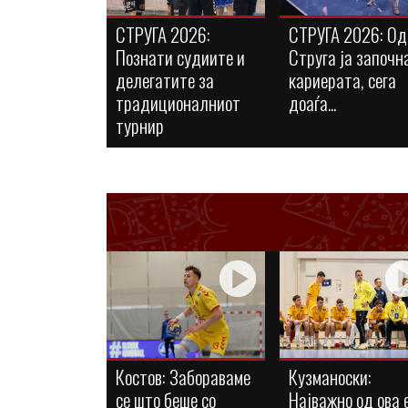
СТРУГА 2026:
СТРУГА 2026: Од
Познати судиите и
Струга ја започн
делегатите за
кариерата, сега
традиционалниот
доаѓа...
турнир
Костов: Забораваме
Кузманоски:
се што беше со
Најважно од ова 