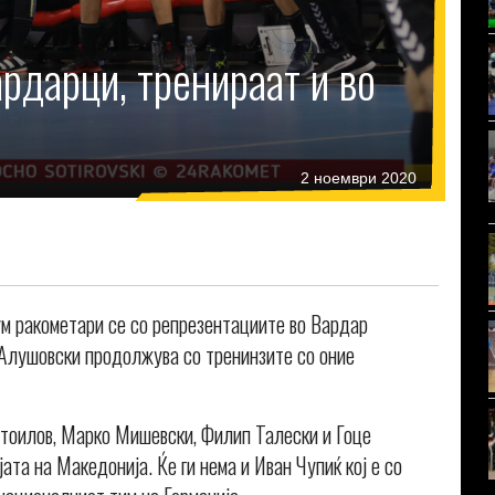
ардарци, тренираат и во
2 ноември 2020
дум ракометари се со репрезентациите во Вардар
Алушовски продолжува со тренинзите со оние
Стоилов, Марко Мишевски, Филип Талески и Гоце
ата на Македонија. Ќе ги нема и Иван Чупиќ кој е со