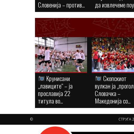
Словенија – против...
да извлечеме по
Kрунисани
Скопскиот
„лавиците“ – ја
вулкан ја „прогол
прославија 22
Словачка –
титула во...
Македонија со...
©
СТРУГА 