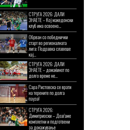
СТРУГА 2026: ДАЛИ
ЗНАЕТЕ – Кој македонски
клуб има освоено...
Обрван со победнички
старт во регионалната
лига: Подравка славеше
кај...
СТРУГА 2026: ДАЛИ
ЗНАЕТЕ – домаќинот по
долго време не...
Сара Ристовска се врати
на терените по долга
пауза!
СТРУГА 2026:
Димитриоски – Доаѓаме
комплетни и подготвени
за докажување