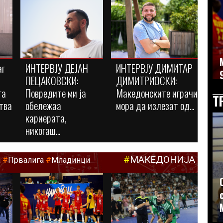
аг
ИНТЕРВЈУ ДЕЈАН
ИНТЕРВЈУ ДИМИТАР
ПЕЦАКОВСКИ:
ДИМИТРИОСКИ:
га
Повредите ми ја
Македонските играчи
Т
тва
обележаа
мора да излезат од...
кариерата,
никогаш...
#
МАКЕДОНИЈА
а
#
Првалига
#
Младинци