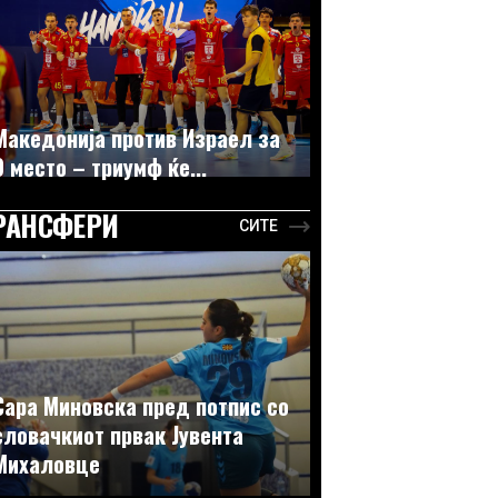
Македонија против Израел за
9 место – триумф ќе...
РАНСФЕРИ
СИТЕ
Сара Миновска пред потпис со
словачкиот првак Јувента
Михаловце