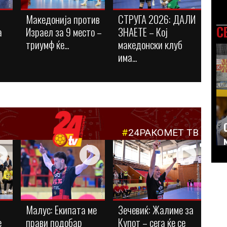
Македонија против
СТРУГА 2026: ДАЛИ
С
а
Израел за 9 место –
ЗНАЕТЕ – Кој
триумф ќе...
македонски клуб
има...
#
24РАКОМЕТ ТВ
Малус: Eкипата ме
Зечевиќ: Жалиме за
е
прави подобар
Купот – сега ќе се