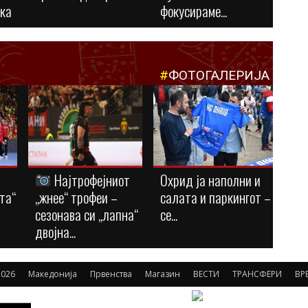
ука
фокусираме...
#
ФОТОГАЛЕРИЈА
Најтрофејниот
Охрид ја наполни и
та“
„жнее“ трофеи –
салата и паркингот –
сезонава си „лапна“
се...
двојна...
2026
Македонија
Првенства
Магазин
ВЕСТИ
ТРАНСФЕРИ
ВР