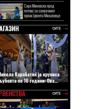
Сара Миновска пред
потпис со словачкиот
првак Јувента Михаловце
АГАЗИН
СИТЕ
Никола Карабатиќ ја круниса
љубовта по 16 години: Ова...
РВЕНСТВА
СИТЕ