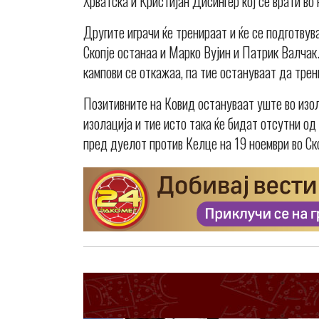
Хрватска и Кристијан Дисингер кој се врати во
Другите играчи ќе тренираат и ќе се подготву
Скопје останаа и Марко Вујин и Патрик Валчак.
кампови се откажаа, па тие остануваат да тре
Позитивните на Ковид остануваат уште во изо
изолација и тие исто така ќе бидат отсутни од
пред дуелот против Келце на 19 ноември во Ско