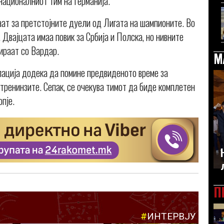
 националниот тим на Германија.
ваат за претстојните дуели од Лигата на шампионите. Во
 Двајцата имаа повик за Србија и Полска, но нивните
нираат со Вардар.
М
лација додека да помине предвиденото време за
 тренинзите. Сепак, се очекува тимот да биде комплетен
пје.
П
#
ИНТЕРВЈУ