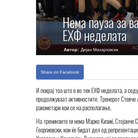
Нема пауза за в
ЕХФ неделата
Автор:
Дејан Михајловски
Share on Facebook
И покрај тоа што е во тек ЕХФ неделата, а се
продолжуваат активностите. Тренерот Стевче 
ракометари кои се на располагање.
На тренинзите ги нема Марко Кизиќ, Стојанче 
Георгиевски, кои ќе бидат дел од репрезентациј