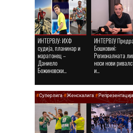
ИНТЕРВЈУ: ИХФ
ИНТЕРВЈУ Предр
судија, планинар и
Бошковиќ:
маратонец –
Регионалната ли
Даниело
носи нови ривалс
Божиновски...
и...
#
Суперлига
#
Женскалига
#
Репрезентациј