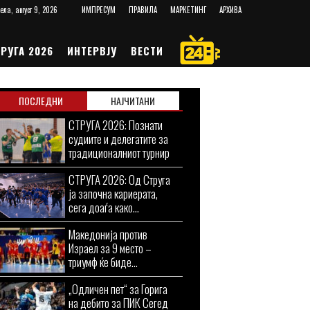
ела, август 9, 2026
ИМПРЕСУМ
ПРАВИЛА
МАРКЕТИНГ
АРХИВА
РУГА 2026
ИНТЕРВЈУ
ВЕСТИ
ПОСЛЕДНИ
НАЈЧИТАНИ
СТРУГА 2026: Познати
судиите и делегатите за
традиционалниот турнир
СТРУГА 2026: Од Струга
ја започна кариерата,
сега доаѓа како...
Македонија против
Израел за 9 место –
триумф ќе биде...
„Одличен пет“ за Горига
на дебито за ПИК Сегед