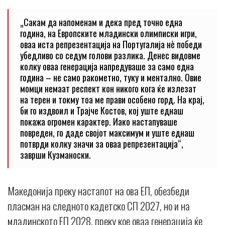
„Сакам да напоменам и дека пред точно една
година, на Европските младински олимписки игри,
оваа иста репрезентација на Португалија нè победи
убедливо со седум голови разлика. Денес видовме
колку оваа генерација напредуваше за само една
година – не само ракометно, туку и ментално. Овие
момци немаат респект кон никого кога ќе излезат
на терен и токму тоа ме прави особено горд. На крај,
би го издвоил и Трајче Костов, кој уште еднаш
покажа огромен карактер. Иако настапуваше
повреден, го даде својот максимум и уште еднаш
потврди колку значи за оваа репрезентација“,
заврши Кузманоски.
Македонија преку настапот на ова ЕП, обезбеди
пласман на следното кадетско СП 2027, но и на
младинското ЕП 2028, преку кое оваа генерација ќе