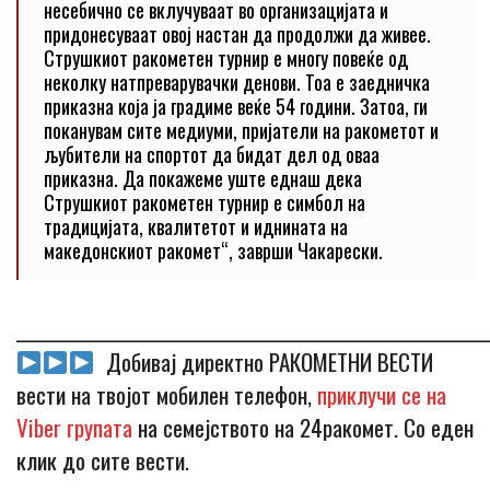
несебично се вклучуваат во организацијата и
придонесуваат овој настан да продолжи да живее.
Струшкиот ракометен турнир е многу повеќе од
неколку натпреварувачки денови. Тоа е заедничка
приказна која ја градиме веќе 54 години. Затоа, ги
поканувам сите медиуми, пријатели на ракометот и
љубители на спортот да бидат дел од оваа
приказна. Да покажеме уште еднаш дека
Струшкиот ракометен турнир е симбол на
традицијата, квалитетот и иднината на
македонскиот ракомет“, заврши Чакарески.
_____________________________________________________________
Добивај директно РАКОМЕТНИ ВЕСТИ
вести на твојот мобилен телефон,
приклучи се на
Viber групата
на семејството на 24ракомет. Со еден
клик до сите вести.