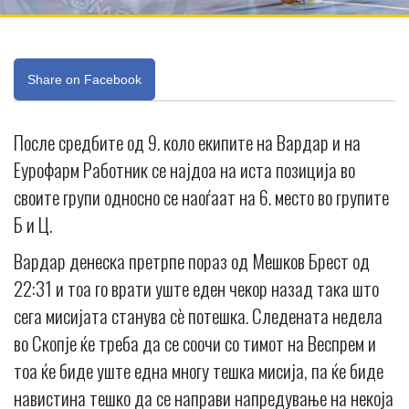
Share on Facebook
После средбите од 9. коло екипите на Вардар и на
Еурофарм Работник се најдоа на иста позиција во
своите групи односно се наоѓаат на 6. место во групите
Б и Ц.
Вардар денеска претрпе пораз од Мешков Брест од
22:31 и тоа го врати уште еден чекор назад така што
сега мисијата станува сè потешка. Следената недела
во Скопје ќе треба да се соочи со тимот на Веспрем и
тоа ќе биде уште една многу тешка мисија, па ќе биде
навистина тешко да се направи напредување на некоја