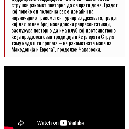
струшки ракомет повторно да се врати дома. Градот
кој повеќе од половина век е домаќин на
најзначајниот ракометен турнир во државата, градот
кој дал голем број македонски репрезентативци,
заслужува повторно да има клуб кој достоинствено
ќе ја продолжи оваа традиција и ќе ја врати Струга
таму каде што припаѓа – на ракометната мапа на
Македонија и Европа“, продолжи Чакарески.