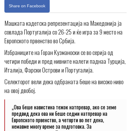
Share on Facebook
Машката кадетска репрезентација на Македонија ја
совлада Португалија со 26-25 и ќе игра за 9 место на
Европското првенство во Србија.
Избраниците на Горан Кузманоски се во серија од
четири победи и пред нивните налети паднаа Турција,
Италија, Фарски Острови и Португалија.
Селекторот вели дека одбраната беше на високо ниво
на овој двобој.
„Oва беше навистина тежок натпревар, ако се земе
предвид дека ова ни беше седми натпревар на
Европското првенство, а четврти во пет дена,
немавме многу време за подготовка. За