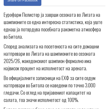
Share on Facebook
Еурофарм Пелистер ја заврши сезоната во Лигата на
шампионите со една интересна статистика, која уште
еднаш ја потврдува посебната ракометна атмосфера
во Битола.
Според анализата на посетеноста на сите домашни
натпревари во Лигата на шампионите во сезоната
2025/26, македонскиот шампион формално има
највисок процент на исполнетост на арената.
Во официјалните записници на ЕХФ за сите седум
натпревари во Битола се наведени по точно 3.000
гледачи. Со оглед на пријавениот капацитет на
салата, тоа значи исполнетост од 100%.