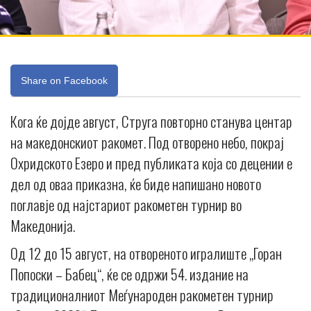
Share on Facebook
Кога ќе дојде август, Струга повторно станува центар
на македонскиот ракомет. Под отворено небо, покрај
Охридското Езеро и пред публиката која со децении е
дел од оваа приказна, ќе биде напишано новото
поглавје од најстариот ракометен турнир во
Македонија.
Од 12 до 15 август, на отвореното игралиште „Горан
Попоски – Бабец“, ќе се одржи 54. издание на
традиционалниот Меѓународен ракометен турнир