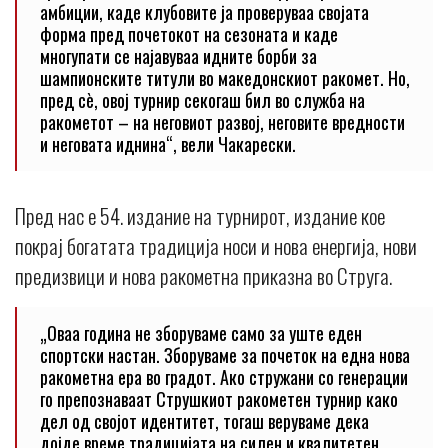
амбиции, каде клубовите ја проверуваа својата
форма пред почетокот на сезоната и каде
многупати се најавуваа идните борби за
шампионските титули во македонскиот ракомет. Но,
пред сè, овој турнир секогаш бил во служба на
ракометот – на неговиот развој, неговите вредности
и неговата иднина“, вели Чакарески.
Пред нас е 54. издание на турнирот, издание кое
покрај богатата традиција носи и нова енергија, нови
предизвици и нова ракометна приказна во Струга.
„Оваа година не зборуваме само за уште еден
спортски настан. Зборуваме за почеток на една нова
ракометна ера во градот. Ако стружани со генерации
го препознаваат Струшкиот ракометен турнир како
дел од својот идентитет, тогаш веруваме дека
дојде време традицијата на силен и квалитетен