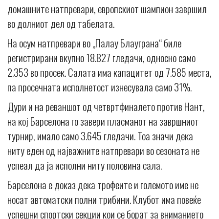
домашните натпревари, европскиот шампион завршил
во долниот дел од табелата.
На осум натпревари во „Палау Блауграна“ биле
регистрирани вкупно 18.827 гледачи, односно само
2.353 во просек. Салата има капацитет од 7.585 места,
па просечната исполнетост изнесувала само 31%.
Дури и на реваншот од четвртфиналето против Нант,
на кој Барселона го завери пласманот на завршниот
турнир, имало само 3.645 гледачи. Тоа значи дека
ниту еден од најважните натпревари во сезоната не
успеал да ја исполни ниту половина сала.
Барселона е доказ дека трофеите и големото име не
носат автоматски полни трибини. Клубот има повеќе
успешни спортски секции кои се борат за вниманието