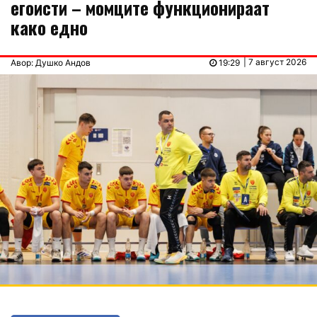
егоисти – момците функционираат
како едно
| 7 август 2026
Авор: Душко Андов
19:29