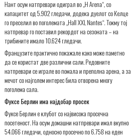
Нант осум натпревари одиграл во „H Arena“, со
капацитет од 5.902 гледачи, додека дуелот со Келце
го преселил во поголемата „Hall XXL Nantes“. Токму тој
натпревар го поставил рекордот на сезоната – на
трибините имало 10.624 гледачи.
Французите практично покажале како може паметно
да се користат две различни сали. Редовните
натпревари се играле во помала и преполна арена, а за
мечот со најголем интерес била отворена многу
поголема сала.
Фуксе Берлин има најдобар просек
Фуксе Берлин е клубот со највисока просечна
посетеност. На осум домашни натпревари имал вкупно
54.066 гледачи, односно просечно по 6.758 на еден