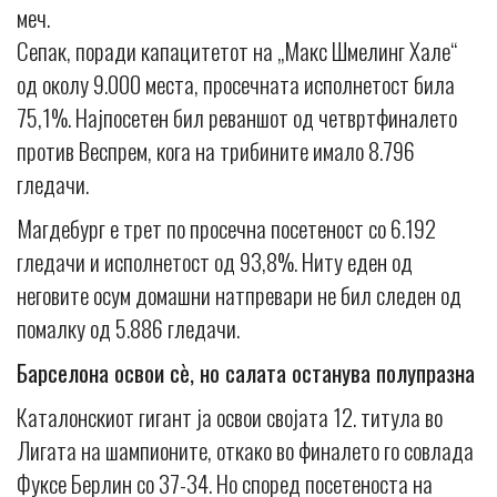
меч.
Сепак, поради капацитетот на „Макс Шмелинг Хале“
од околу 9.000 места, просечната исполнетост била
75,1%. Најпосетен бил реваншот од четвртфиналето
против Веспрем, кога на трибините имало 8.796
гледачи.
Магдебург е трет по просечна посетеност со 6.192
гледачи и исполнетост од 93,8%. Ниту еден од
неговите осум домашни натпревари не бил следен од
помалку од 5.886 гледачи.
Барселона освои сè, но салата останува полупразна
Каталонскиот гигант ја освои својата 12. титула во
Лигата на шампионите, откако во финалето го совлада
Фуксе Берлин со 37-34. Но според посетеноста на