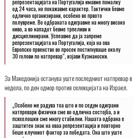
репрезентацијата на Португалија имавме помалку
од 24 часа, но покажавме карактер. Тактички бевме
одлично организирани, особено во првото
полувреме. Во одбраната одигравме на многу високо
ниво, а во нападот бевме трпеливи и
дисциплинирани. Успеавме да ја запреме
репрезентацијата на Португалија, која на ова
Европско првенство во просек постигнуваше околу
30 голови по натпревар“, изјави Кузманоски.
За Македонија останува уште последниот натпревар в
недела, по ден одмор против селекцијата на Израел.
„Особено ме радува тоа што и по седум одиграни
натпревари физички сме во одлична состојба, а и
психолошки сме многу стабилни. Нашата одбрана е
заштитен знак на оваа репрезентација и повторно
беше клучниот фактор за победата. Она што уште