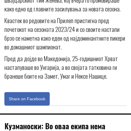
како едно од главните засилувања за новата сезона.
Квастек во редовите на Прилеп пристигна пред
почетокот на сезоната 2023/24 и со своите настапи
брзо се наметна како еден од најдоминантните пикери
во домашниот шампионат.
Пред да дојде во Македонија, 25-годишниот Хрват
настапуваше во Унгарија, а во својата татковина ги
бранеше боите на Замет, Умаг и Нексе Нашице.
Share on Facebook
Кузманоски: Во оваа екипа нема