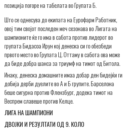
позиција погоре на табелата во Групата Б.
Што се однесува до екипата на Еурофарм Работник,
овој тим својот последен меч сезонава во Лигата на
шампионите ќе го има в сабота против лидерот во
групата Бидасоа Ирун кој денеска си го обезбеди
првото место во Групата Ц. Оттаму в сабота ова може
да биде добра шанса за триумф на тимот од Битола.
Инаку, денеска домашните имаа добар ден бидејќи ги
добија дерби дуелите во А и Б групите. Барселона
беше сигурна против Флензбург, додека тимот на
Веспрем славеше против Келце.
ЛИГА НА ШАМПИОНИ
ДВОЈКИ И РЕЗУЛТАТИ ОД 9. КОЛО