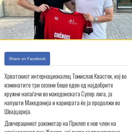
Share on Facebook
Хрватскиот интернационалец Томислав Квастек, кој во
изминатите три сезони беше еден од најдобрите
кружни напаѓачи во македонската Супер лига, ја
напушти Македонија и кариерата ќе ја продолжи во
Швајцарија.
Довчерашниот ракометар на Прилеп е нов член на
швајцарскиот тим Женева, кој вчера го промовираше