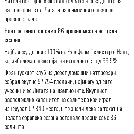
Битола повторно беше едно од местата каде што на
натпреварите од Лигата на шампионите немаше
празно столче.
Нант останал со само 86 празни места во цела
сезона
Најблиску до oние 100% на Еурофарм Пелистер е Нант,
кој забележал неверојатна исполнетост од 99,9%.
Францускиот клуб на девет домашни натпревари
собрал вкупно 57.754 гледачи, најмногу од сите
учесници во Лигата на шампионите. Вкупниот
расположлив капацитет на салите во кои играл
изнесувал 57.840 места, што значи дека во текот на
целата европска сезона останале празни само 86
седишта.