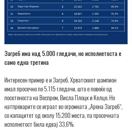
Загреб има над 5.000 гледачи, но исполнетоста е
само една третина
Интересен пример е и Загреб. Хрватскиот шампион
имал просечно по 5.115 гледачи, што е повеќе од
посетеноста на Веспрем, Висла Плоцк и Келце. Но
натпреварите се играат во огромната „Арена Загреб“,
со капацитет од околу 15.200 места, па просечната
исполнетост била едвај 33,6%.