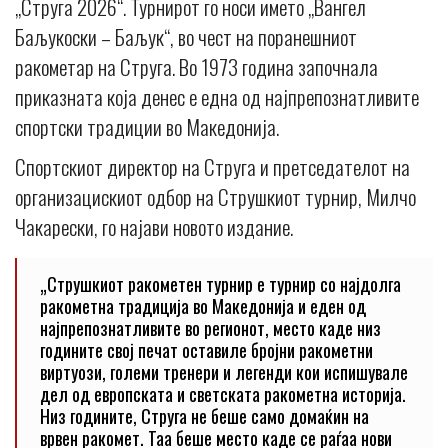
„Струга 2026“. Турнирот го носи името „Вангел
Баљукоски – Баљук“, во чест на поранешниот
ракометар на Струга. Во 1973 година започнала
приказната која денес е една од најпрепознатливите
спортски традиции во Македонија.
Спортскиот директор на Струга и претседателот на
организацискиот одбор на Струшкиот турнир, Милчо
Чакарески, го најави новото издание.
„Струшкиот ракометен турнир е турнир со најдолга
ракометна традиција во Македонија и еден од
најпрепознатливите во регионот, место каде низ
годините свој печат оставиле бројни ракометни
виртуози, големи тренери и легенди кои испишувале
дел од европската и светската ракометна историја.
Низ годините, Струга не беше само домаќин на
врвен ракомет. Таа беше место каде се раѓаа нови