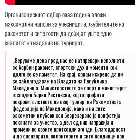
Организацискиот одбор оваа година вложи
максимални напори за учесниците, љубителите на
ракометот и сите гости да добијат уште едно
квалитетно издание на турнирот.
„Веруваме дека пред нас се натпревари исполнети
со борбен ракомет, спортски дух и моменти кои
долго ќе се паметат. На крај, сакам искрено да им
се заблагодарам на Владата на Република
Македонија, Министерството за спорт и министерот
господин Борко Ристовски, кој го прифати
покровителството на овој турнир, на Ракометната
федерација на Македонија, како и на сите
ракометни клубови кои безрезервно ја прифатија
поканата за учество, а дел од нив направија и
промени во своите претходни агенди. Благодарност
и до спонзорите, волонтерите и сите поединци кои