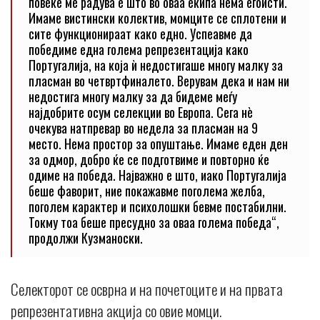
повеќе ме радува е што во оваа екипа нема егоисти.
Имаме вистински колектив, момците се сплотени и
сите функционираат како едно. Успеавме да
победиме една голема репрезентација како
Португалија, на која ѝ недостигаше многу малку за
пласман во четвртфиналето. Верувам дека и нам ни
недостига многу малку за да бидеме меѓу
најдобрите осум селекции во Европа. Сега нè
очекува натпревар во недела за пласман на 9
место. Нема простор за опуштање. Имаме еден ден
за одмор, добро ќе се подготвиме и повторно ќе
одиме на победа. Најважно е што, иако Португалија
беше фаворит, ние покажавме поголема желба,
поголем карактер и психолошки бевме постабилни.
Токму тоа беше пресудно за оваа голема победа“,
продолжи Кузманоски.
Селекторот се осврна и на почетоците и на првата
репрезентативна акција со овие момци.