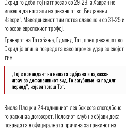
Охрид го доби тој натпревар со 29-28, а Хавран не
можеше да настапи на реваншот во „Билјанини
Извори“. Македонскиот тим потоа славеше и со 31-25 и
го освои европскиот трофеј.
Тренерот на Татабања, Едмонд Тот, пред реваншот во
Охрид ја опиша повредата како огромен удар за својот
тим.
„Тој е командант на нашата одбрана и најважен
играч во дефанзивниот ѕид. Го загубивме на подолг
период“, изјави тогаш Тот.
Висла Плоцк и 24-годишниот лев бек сега спогодбено
го раскинаа договорот. Полскиот клуб не објави дека
повредата е официјалната причина за прекинот на