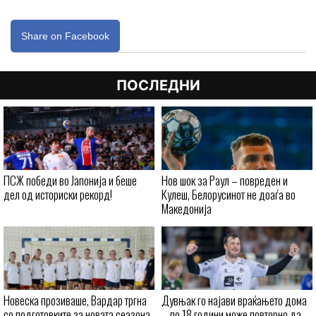
Share on Facebook
ПОСЛЕДНИ
ПСЖ победи во Јапонија и беше
Нов шок за Раул – повреден и
дел од историски рекорд!
Кулеш, Белорусинот не доаѓа во
Македонија
Новеска прозиваше, Вардар тргна
Дувњак го најави враќањето дома
со подготовките за новата сеазона
– по 18 години може повторно да