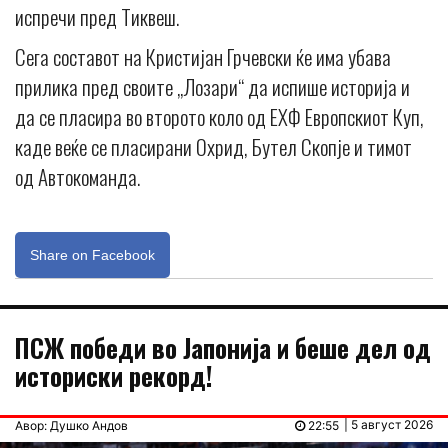
испречи пред Тиквеш.
Сега составот на Кристијан Грчевски ќе има убава
прилика пред своите „Лозари“ да испише историја и
да се пласира во второто коло од ЕХФ Европскиот Куп,
каде веќе се пласирани Охрид, Бутел Скопје и тимот
од Автокоманда.
Share on Facebook
ПСЖ победи во Јапонија и беше дел од
историски рекорд!
| 5 август 2026
Авор: Душко Андов
22:55