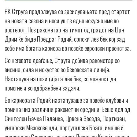
РК Струга продолжува со засилувањата пред стартот
на новата сезона и носи уште едно искусно име во
ростерот. Нов ракометар на тимот од градот на Црн
Дрим ќе биде Предраг Родиќ, српски лев бек кој зад
себе има богата кариера во повеќе европски првенства.
Со неговото доаѓање, Струга добива ракометар со
висина, сила и искуство во бековската линија.
Настапува на позицијата лев бек, со можност да
помогне и во одбранбени задачи.
Во кариерата Родиќ настапуваше за повеќе клубови и
помина низ различни ракометни средини. Беше дел од
Синтелон Бачка Паланка, Црвена Звезда, Партизан,
унгарски Мезоковешди, португалска Брага, имаше и
епизоди во Словачка, во грчки Дукас, во Кувајт, како и