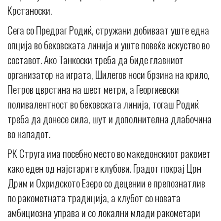
Крстаноски.
Сега со Предраг Родиќ, стружани добиваат уште една
опција во бековската линија и уште повеќе искуство во
составот. Ако Танкоски треба да биде главниот
организатор на играта, Шилегов носи брзина на крило,
Петров цврстина на шест метри, а Георгиевски
поливалентност во бековската линија, тогаш Родиќ
треба да донесе сила, шут и дополнителна длабочина
во нападот.
РК Струга има посебно место во македонскиот ракомет
како еден од најстарите клубови. Градот покрај Црн
Дрим и Охридското Езеро со децении е препознатлив
по ракометната традиција, а клубот со новата
амбициозна управа и со локални млади ракометари