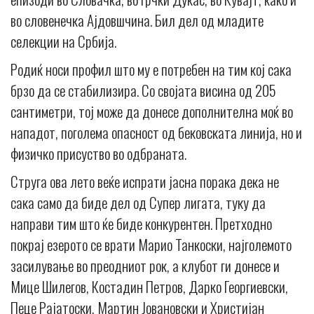
во словенечка Ајдовшчина. Бил дел од младите
селекции на Србија.
Родиќ носи профил што му е потребен на тим кој сака
брзо да се стабилизира. Со својата висина од 205
сантиметри, тој може да донесе дополнителна моќ во
нападот, поголема опасност од бековската линија, но и
физичко присуство во одбраната.
Струга ова лето веќе испрати јасна порака дека не
сака само да биде дел од Супер лигата, туку да
направи тим што ќе биде конкурентен. Претходно
покрај езерото се врати Марио Танкоски, најголемото
засилување во преодниот рок, а клубот ги донесе и
Мице Шилегов, Костадин Петров, Дарко Георгиевски,
Пеце Рајатоски, Мартин Јовановски и Христијан