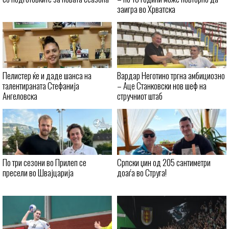
заигра во Хрватска
Пелистер ќе и даде шанса на
Вардар Неготино тргна амбициозно
талентираната Стефанија
– Аце Станковски нов шеф на
Ангеловска
стручниот штаб
По три сезони во Прилеп се
Српски џин од 205 сантиметри
пресели во Швајцарија
доаѓа во Струга!