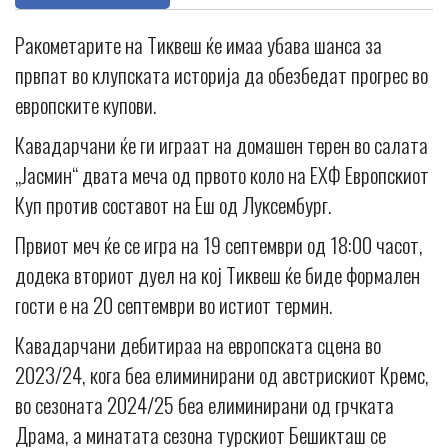
Ракометарите на Тиквеш ќе имаа убава шанса за
првпат во клупската историја да обезбедат прогрес во
европските купови.
Кавадарчани ќе ги играат на домашен терен во салата
„Јасмин“ двата меча од првото коло на ЕХФ Европскиот
Куп против составот на Еш од Луксембург.
Првиот меч ќе се игра на 19 септември од 18:00 часот,
додека вториот дуел на кој Тиквеш ќе биде формален
гости е на 20 септември во истиот термин.
Кавадарчани дебитираа на европската сцена во
2023/24, кога беа елиминирани од австрискиот Кремс,
во сезоната 2024/25 беа елиминирани од грчката
Драма, а минатата сезона турскиот Бешикташ се