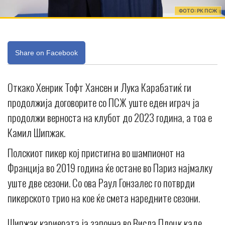
ФОТО: РК ПСЖ
Share on Facebook
Откако Хенрик Тофт Хансен и Лука Карабатиќ ги
продолжија договорите со ПСЖ уште еден играч ја
продолжи верноста на клубот до 2023 година, а тоа е
Камил Шипжак.
Полскиот пикер кој пристигна во шампионот на
Франција во 2019 година ќе остане во Париз најмалку
уште две сезони. Со ова Раул Гонзалес го потврди
пикерското трио на кое ќе смета наредните сезони.
Шипжак кариерата ја започна во Висла Плоцк каде