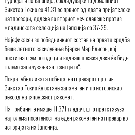
турнејата во Јапонија, совладувајќи го домашниот
Зикстар Токио со 41:31 во првиот од двата пријателски
натпревари, додека во вториот меч славеше против
младинската селекција на Јапонија со 37-29.
Најефикасен во победничкиот состав на првата средба
беше летното засилување Бјарки Мар Елисон, кој
постигна осум погодоци и веднаш покажа дека ќе биде
големо засилување за „светците“.
Покрај убедливата победа, натпреварот против
Зикстар Токио ќе остане запаметен и по историскиот
рекорд на јапонскиот ракомет.
На трибините имаше 11.371 гледач, што претставува
најголема посетеност на еден ракометен натпревар во
историјата на Јапонија.