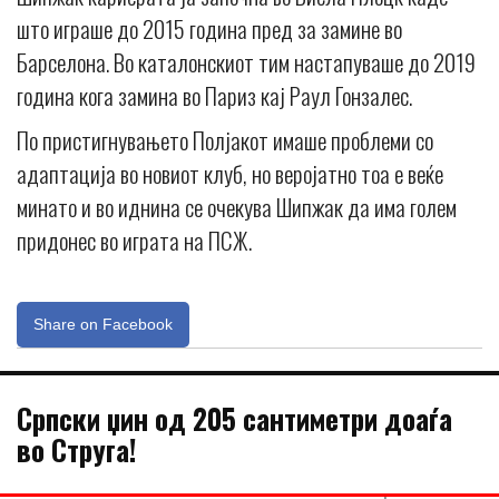
што играше до 2015 година пред за замине во
Барселона. Во каталонскиот тим настапуваше до 2019
година кога замина во Париз кај Раул Гонзалес.
По пристигнувањето Полјакот имаше проблеми со
адаптација во новиот клуб, но веројатно тоа е веќе
минато и во иднина се очекува Шипжак да има голем
придонес во играта на ПСЖ.
Share on Facebook
Српски џин од 205 сантиметри доаѓа
во Струга!