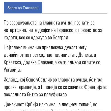
Share on Facebook
По завршувањето на главната рунда, познати се
четвртфиналните двојки на Европското првенство за
кадети, кое се одржува во Белград.
Најголемо внимание привлекува дуелот меѓу
домаќинот на претходниот шампионат, Данска, и
Хрватска, додека Словенија ќе ги одмери силите со
Унгарија.
Исланд, кој беше убедлив во главната рунда, ќе игра
против Германија, а Шпанија ќе се соочи со Франција во
последната битка за полуфинале.
Домаќинот Србија иако имаше две „меч-топки“, но