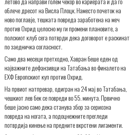
летово да направи голем чекор во кариерата и да го
облече дресот на Висла Плоцк. Наместо почеток на
ново поглавје, тешката повреда заработена на меч
против Охрид целосно му ги промени плановите, а
полскиот клуб сега потврди дека договорот е раскинат
по заедничка согласност.
Само два месеци претходно, Хавран беше еден од
најважните дефанзивци на Татабања во финалето на
ЕХФ Европскиот куп против Охрид.
На првиот натпревар, одигран на 24 мај во Татабања,
чешкиот лев бек се повреди во 55. минута. Првично
беше јасно само дека станува збор за сериозна
повреда на ногата, а подоцнежните прегледи
потврдија кинење на предните вкрстени лигаменти.