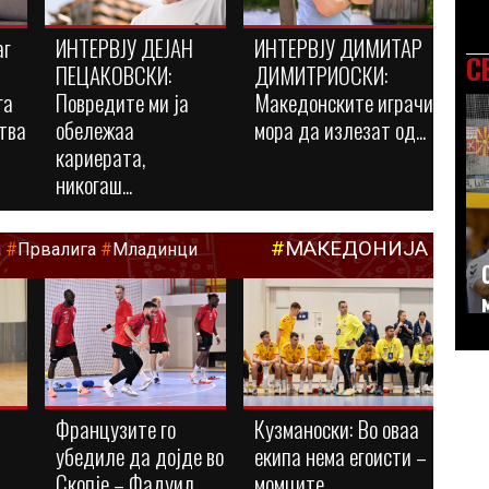
аг
ИНТЕРВЈУ ДЕЈАН
ИНТЕРВЈУ ДИМИТАР
С
ПЕЦАКОВСКИ:
ДИМИТРИОСКИ:
га
Повредите ми ја
Македонските играчи
тва
обележаа
мора да излезат од...
кариерата,
никогаш...
#
МАКЕДОНИЈА
а
#
Првалига
#
Младинци
Французите го
Кузманоски: Во оваа
убедиле да дојде во
екипа нема егоисти –
Скопје – Фадуил...
момците