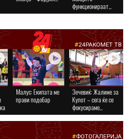
функционираат...
#
24РАКОМЕТ ТВ
Малус: Eкипата ме
Зечевиќ: Жалиме за
е
прави подобар
Купот – сега ќе се
ука
фокусираме...
#
ФОТОГАЛЕРИЈА