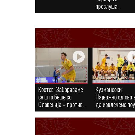
преслуша...
Костов: Забораваме
Кузманоски:
се што беше со
Најважно од ова 
Словенија – против...
да извлечеме по