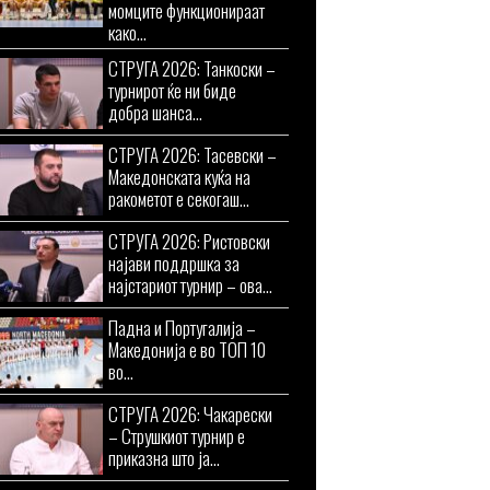
момците функционираат
како...
СТРУГА 2026: Танкоски –
турнирот ќе ни биде
добра шанса...
СТРУГА 2026: Тасевски –
Македонската куќа на
ракометот е секогаш...
СТРУГА 2026: Ристовски
најави поддршка за
најстариот турнир – ова...
Падна и Португалија –
Македонија е во ТОП 10
во...
СТРУГА 2026: Чакарески
– Струшкиот турнир е
приказна што ја...