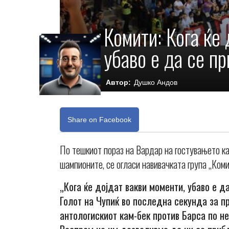
Комити: Кога ќе 
убаво е да се п
Автор:
Душко Андов
Share on Facebook
По тешкиот пораз на Вардар на гостувањето ка
шампионите, се огласи навивачката група „Ком
„Кога ќе дојдат вакви моменти, убаво е 
Голот на Чупиќ во последна секунда за п
антологискиот кам-бек против Барса по не