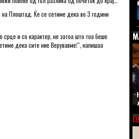
ижи повеќе од гол разлика од почеток до крај…
 на Плоштад. Ќе се сетиме дека во 3 години
М
о срце и со карактер, не затоа што тоа беше
сетиме дека сите ние Верувавме!“, напишаа
П