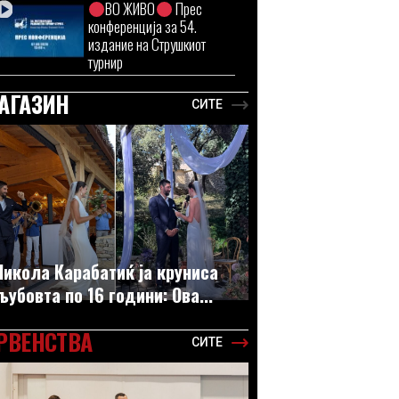
ВО ЖИВО
Прес
конференција за 54.
издание на Струшкиот
турнир
АГАЗИН
СИТЕ
Никола Карабатиќ ја круниса
љубовта по 16 години: Ова...
РВЕНСТВА
СИТЕ