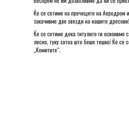
Веспрем не им дозволивме да ни се прибл
Ќе се сетиме на пречеците на Аеродром и
закачивме две ѕвезди на нашите дресови!
Ќе се сетиме дека титулите ги освоивме с
лесно, туку затоа што беше тешко! Ќе се 
„Комитите“.