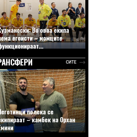
Кузманоски: Во оваа екипа
нема егоисти – момците
функционираат...
РАНСФЕРИ
СИТЕ
Неготинци полека се
екипираат – камбек на Орхан
Емини