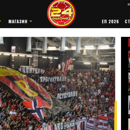
п
МАГАЗИН
ЕП 2026
СТ