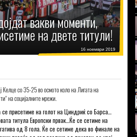
дојдат вакви моменти,
рисетиме на двете титули!
16 ноември 2019
ј Келце со 35-25 во осмото коло на Лигата на
ити“ на социјалните мрежи.
да се присетиме на голот на Циндриќ со Барса…
рвата титула Европски првак…Ќе се сетиме на
гатива од 8 гола. Ќе се сетиме дека во финале на