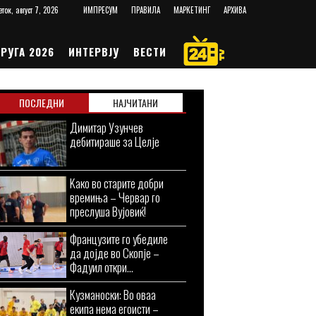
еток, август 7, 2026
ИМПРЕСУМ
ПРАВИЛА
МАРКЕТИНГ
АРХИВА
РУГА 2026
ИНТЕРВЈУ
ВЕСТИ
ПОСЛЕДНИ
НАЈЧИТАНИ
Димитар Узунчев
дебитираше за Целје
Kaко во старите добри
времиња – Червар го
преслуша Вујовиќ!
Французите го убедиле
да дојде во Скопје –
Фадуил откри...
Кузманоски: Во оваа
екипа нема егоисти –