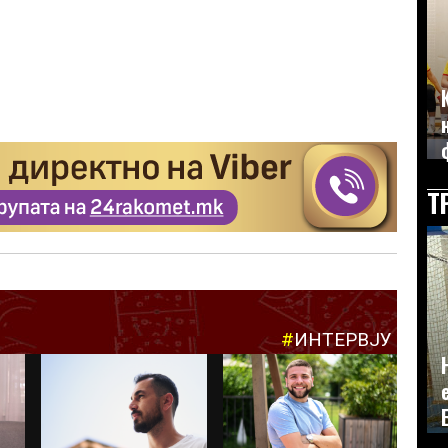
Т
#
ИНТЕРВЈУ