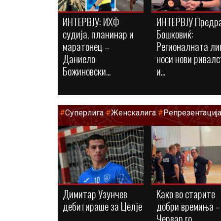
ИНТЕРВЈУ: ИХФ
ИНТЕРВЈУ Предр
судија, планинар и
Бошковиќ:
маратонец –
Регионалната ли
Даниело
носи нови ривалс
Божиновски...
и...
#
Суперлига
#
Женскалига
#
Репрезентациј
Димитар Узунчев
Kaко во старите
дебитираше за Целје
добри времиња –
Червар го