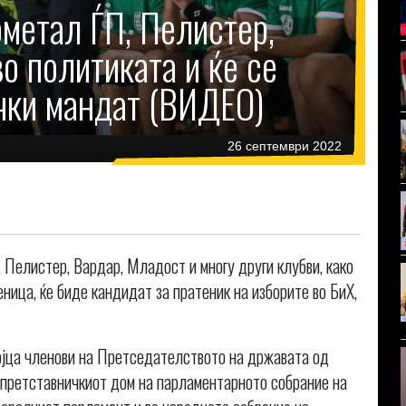
ометал ЃП, Пелистер,
о политиката и ќе се
чки мандат (ВИДЕО)
26 септември 2022
Пелистер, Вардар, Младост и многу други клубви, како
ница, ќе биде кандидат за пратеник на изборите во БиХ,
ројца членови на Претседателството на државата од
 претставничкиот дом на парламентарното собрание на