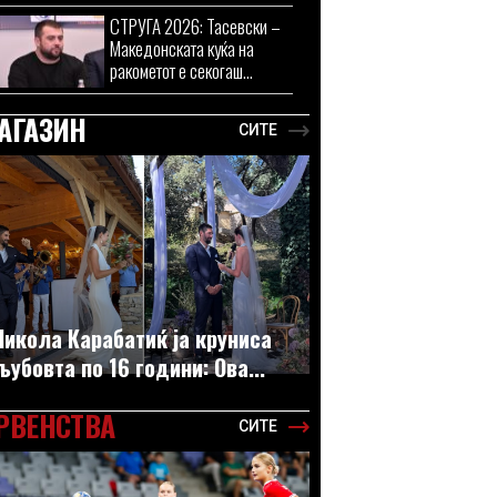
СТРУГА 2026: Тасевски –
Македонската куќа на
ракометот е секогаш...
АГАЗИН
СИТЕ
Никола Карабатиќ ја круниса
љубовта по 16 години: Ова...
РВЕНСТВА
СИТЕ