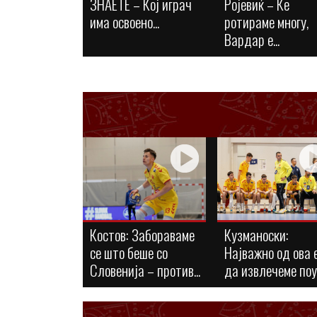
ЗНАЕТЕ – Кој играч
Ројевиќ – Ќе
има освоено...
ротираме многу,
Вардар е...
Костов: Забораваме
Кузманоски:
се што беше со
Најважно од ова 
Словенија – против...
да извлечеме по