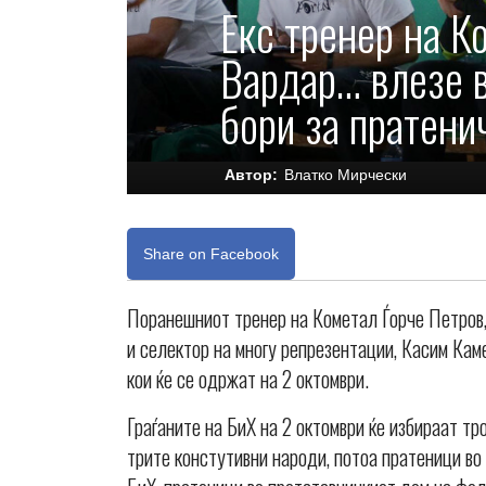
Екс тренер на К
Вардар… влезе в
бори за пратени
Автор:
Влатко Мирчески
Share on Facebook
Поранешниот тренер на Кометал Ѓорче Петров, 
и селектор на многу репрезентации, Касим Каме
кои ќе се одржат на 2 октомври.
Граѓаните на БиХ на 2 октомври ќе избираат т
трите констутивни народи, потоа пратеници во