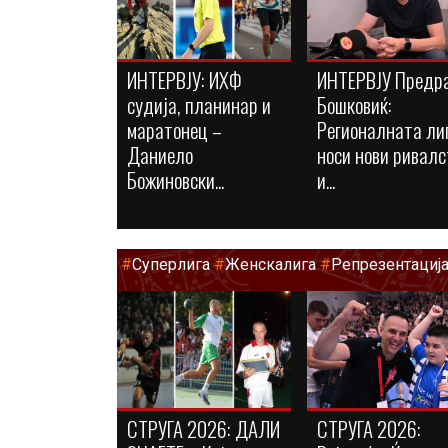
ИНТЕРВЈУ: ИХФ
ИНТЕРВЈУ Предр
судија, планинар и
Бошковиќ:
маратонец –
Регионалната ли
Даниело
носи нови ривалс
Божиновски...
и...
#
Суперлига
#
Женскалига
#
Репрезентациј
СТРУГА 2026: ДАЛИ
СТРУГА 2026: