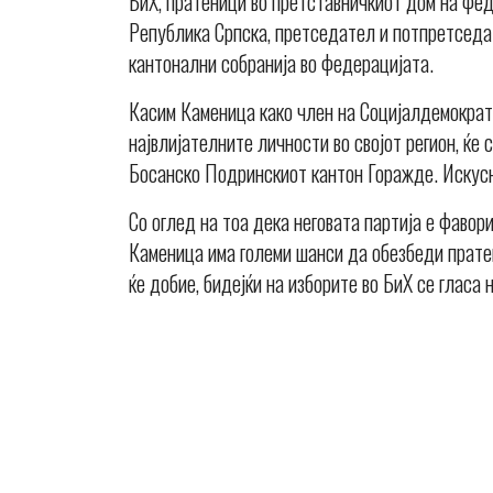
БиХ, пратеници во претставничкиот дом на фе
Република Српска, претседател и потпретседат
кантонални собранија во федерацијата.
Касим Каменица како член на Социјалдемократ
највлијателните личности во својот регион, ќе
Босанско Подринскиот кантон Горажде. Искусн
Со оглед на тоа дека неговата партија е фавори
Каменица има големи шанси да обезбеди пратен
ќе добие, бидејќи на изборите во БиХ се гласа 