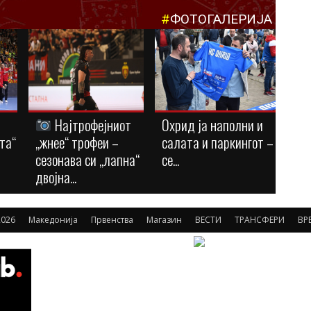
#
ФОТОГАЛЕРИЈА
Најтрофејниот
Охрид ја наполни и
та“
„жнее“ трофеи –
салата и паркингот –
сезонава си „лапна“
се...
двојна...
026
Македонија
Првенства
Магазин
ВЕСТИ
ТРАНСФЕРИ
ВР