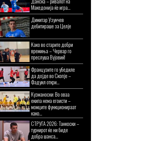
Данска – ривалот на
Македонија ќе игра...
Димитар Узунчев
дебитираше за Целје
Kaко во старите добри
времиња – Червар го
преслуша Вујовиќ!
Французите го убедиле
да дојде во Скопје –
Фадуил откри...
Кузманоски: Во оваа
екипа нема егоисти –
момците функционираат
како...
СТРУГА 2026: Танкоски –
турнирот ќе ни биде
добра шанса...