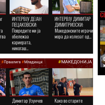
С
аг
ИНТЕРВЈУ ДЕЈАН
ИНТЕРВЈУ ДИМИТАР
ПЕЦАКОВСКИ:
ДИМИТРИОСКИ:
га
Повредите ми ја
Македонските играчи
тва
обележаа
мора да излезат од...
кариерата,
никогаш...
#
МАКЕДОНИЈА
а
#
Првалига
#
Младинци
Димитар Узунчев
Kaко во старите