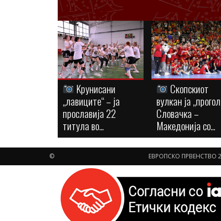
Kрунисани
Скопскиот
„лавиците“ – ја
вулкан ја „прогол
прославија 22
Словачка –
титула во...
Македонија со...
©
ЕВРОПСКО ПРВЕНСТВО 2