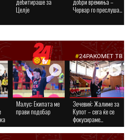
дебитираше за
добри времиња –
Целје
Червар го преслуша...
#
24РАКОМЕТ ТВ
Малус: Eкипата ме
Зечевиќ: Жалиме за
е
прави подобар
Купот – сега ќе се
ука
фокусираме...