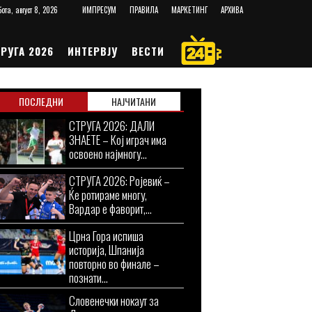
ота, август 8, 2026
ИМПРЕСУМ
ПРАВИЛА
МАРКЕТИНГ
АРХИВА
РУГА 2026
ИНТЕРВЈУ
ВЕСТИ
ПОСЛЕДНИ
НАЈЧИТАНИ
СТРУГА 2026: ДАЛИ
ЗНАЕТЕ – Кој играч има
освоено најмногу...
СТРУГА 2026: Ројевиќ –
Ќе ротираме многу,
Вардар е фаворит,...
Црна Гора испиша
историја, Шпанија
повторно во финале –
познати...
Словенечки нокаут за