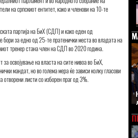
дералниот парламент и во народното собрание на
ели на српскиот ентитет, како и членови на 10-те
ската партија на БиХ (СДП) и како еден од
М
 се бори за едно од 25-те пратенички места во владата на
иот тренер стана член на СДП во 2020 година.
т за освојување на власта на сите нивоа во БиХ,
ички мандат, но во голема мера ќе зависи колку гласови
на отворени листи со изборен праг од 3%.
П