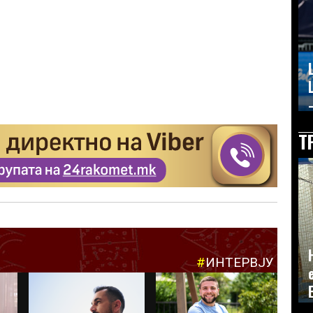
–
Т
#
ИНТЕРВЈУ