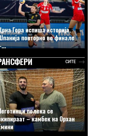
Црна Гора испиша историја,
Шпанија повторно во финале
...
РАНСФЕРИ
СИТЕ
Неготинци полека се
екипираат – камбек на Орхан
Емини