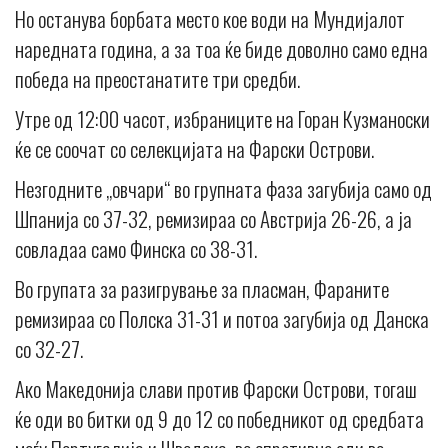
Но останува борбата место кое води на Мундијалот
наредната година, а за тоа ќе биде доволно само една
победа на преостанатите три средби.
Утре од 12:00 часот, избраниците на Горан Кузманоски
ќе се соочат со селекцијата на Фарски Острови.
Незгодните „овчари“ во групната фаза загубија само од
Шпанија со 37-32, ремизираа со Австрија 26-26, а ја
совладаа само Финска со 38-31.
Во групата за разигрување за пласман, Фараните
ремизираа со Полска 31-31 и потоа загубија од Данска
со 32-27.
Ако Македонија слави против Фарски Острови, тогаш
ќе оди во битки од 9 до 12 со победникот од средбата