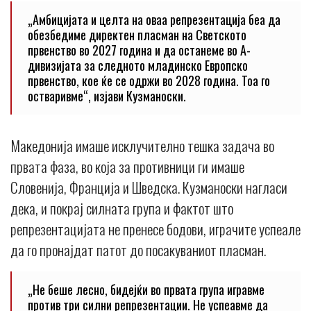
„Амбицијата и целта на оваа репрезентација беа да
обезбедиме директен пласман на Светското
првенство во 2027 година и да останеме во А-
дивизијата за следното младинско Европско
првенство, кое ќе се одржи во 2028 година. Тоа го
остваривме“, изјави Кузманоски.
Македонија имаше исклучително тешка задача во
првата фаза, во која за противници ги имаше
Словенија, Франција и Шведска. Кузманоски нагласи
дека, и покрај силната група и фактот што
репрезентацијата не пренесе бодови, играчите успеале
да го пронајдат патот до посакуваниот пласман.
„Не беше лесно, бидејќи во првата група игравме
против три силни репрезентации. Не успеавме да