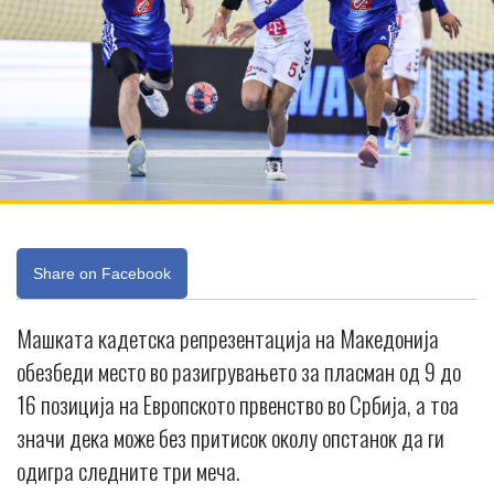
Share on Facebook
Машката кадетска репрезентација на Македонија
обезбеди место во разигрувањето за пласман од 9 до
16 позиција на Европското првенство во Србија, а тоа
значи дека може без притисок околу опстанок да ги
одигра следните три меча.