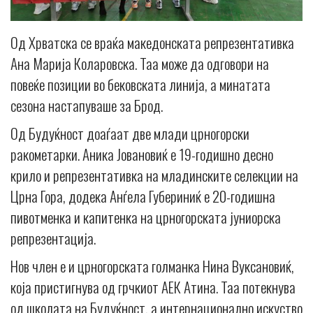
Од Хрватска се враќа македонската репрезентативка
Ана Марија Коларовска. Таа може да одговори на
повеќе позиции во бековската линија, а минатата
сезона настапуваше за Брод.
Од Будуќност доаѓаат две млади црногорски
ракометарки. Аника Јовановиќ е 19-годишно десно
крило и репрезентативка на младинските селекции на
Црна Гора, додека Анѓела Губериниќ е 20-годишна
пивотменка и капитенка на црногорската јуниорска
репрезентација.
Нов член е и црногорската голманка Нина Вуксановиќ,
која пристигнува од грчкиот АЕК Атина. Таа потекнува
од школата на Будуќност, а интернационално искуство