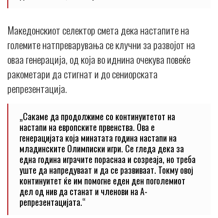
Македонскиот селектор смета дека настапите на
големите натпреварувања се клучни за развојот на
оваа генерација, од која во иднина очекува повеќе
ракометари да стигнат и до сениорската
репрезентација.
„Сакаме да продолжиме со континуитетот на
настапи на европските првенства. Ова е
генерацијата која минатата година настапи на
младинските Олимписки игри. Се гледа дека за
една година играчите пораснаа и созреаја, но треба
уште да напредуваат и да се развиваат. Токму овој
континуитет ќе им помогне еден ден поголемиот
дел од нив да станат и членови на А-
репрезентацијата.“