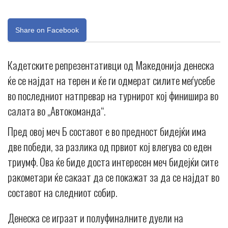
Share on Facebook
Кадетските репрезентативци од Македонија денеска
ќе се најдат на терен и ќе ги одмерат силите меѓусебе
во последниот натпревар на турнирот кој финишира во
салата во „Автокоманда“.
Пред овој меч Б составот е во предност бидејќи има
две победи, за разлика од првиот кој влегува со еден
триумф. Ова ќе биде доста интересен меч бидејќи сите
ракометари ќе сакаат да се покажат за да се најдат во
составот на следниот собир.
Денеска се играат и полуфиналните дуели на