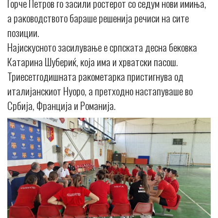
Ѓорче Петров го засили ростерот со седум нови имиња,
а раководството бараше решенија речиси на сите
позиции.
Најискусното засилување е српската десна бековка
Катарина Шубериќ, која има и хрватски пасош.
Триесетгодишната ракометарка пристигнува од
италијанскиот Нуоро, а претходно настапуваше во
Србија, Франција и Романија.