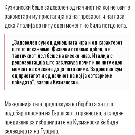
Кузманоски беше задоволен од начинот на кој неговите
ракометари му пристапија на натпреварот и нагласи
дека Италија во ниту еден момент не била потценета.
„Задоволен сум од денешната игра и од карактерот
што го покажавме. Физички стоевме добро, а и
тактичкиот дел беше на високо ниво. Италија е
репрезентација што заслужува почит и во ниту еден
момент не смеевме да ја потцениме. Задоволен сум
од пристапот и од начинот на кој ја остваривме
победата“, заврши Кузманоски.
Македонија сега продолжува во борбата за што
подобар пласман на Европското првенство, а следен
предизвик за избраниците на Кузманоски ќе биде
селекцијата на Турција.