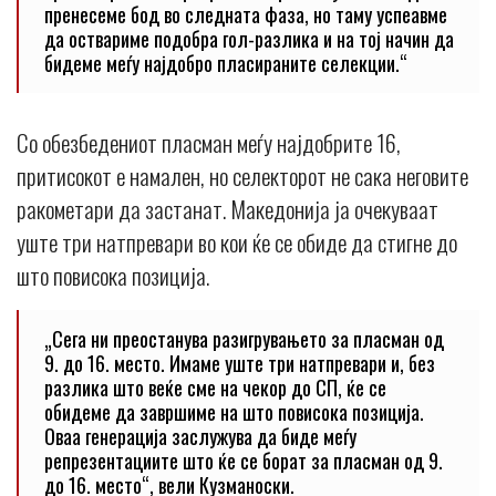
пренесеме бод во следната фаза, но таму успеавме
да оствариме подобра гол-разлика и на тој начин да
бидеме меѓу најдобро пласираните селекции.“
Со обезбедениот пласман меѓу најдобрите 16,
притисокот е намален, но селекторот не сака неговите
ракометари да застанат. Македонија ја очекуваат
уште три натпревари во кои ќе се обиде да стигне до
што повисока позиција.
„Сега ни преостанува разигрувањето за пласман од
9. до 16. место. Имаме уште три натпревари и, без
разлика што веќе сме на чекор до СП, ќе се
обидеме да завршиме на што повисока позиција.
Оваа генерација заслужува да биде меѓу
репрезентациите што ќе се борат за пласман од 9.
до 16. место“, вели Кузманоски.