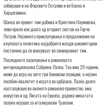
собираше и на Фарските Острови и во Босна и
Херцеговина.
Шанса во првиот тим добива и Кристина Наумовска,
лево крило кое доаѓа од вториот состав на Ѓорче
Петров. Нејзиното приклучување е продолжение на
клупската политика најдобрите млади ракометарки
постепено да се внесуваат во сениорскиот тим.
Последното засилување е романската
интернационалка Сабрина Лазеа. Таа има 29 години,
може да игра на сите три бековски позиции, а нејзин
посебен квалитет е играта во одбрана. Лазеа долго
настапуваше во силното романско првенство, има
искуство и од Лигата на Европа, додека минатата
сезона играше за италијански Трапани.