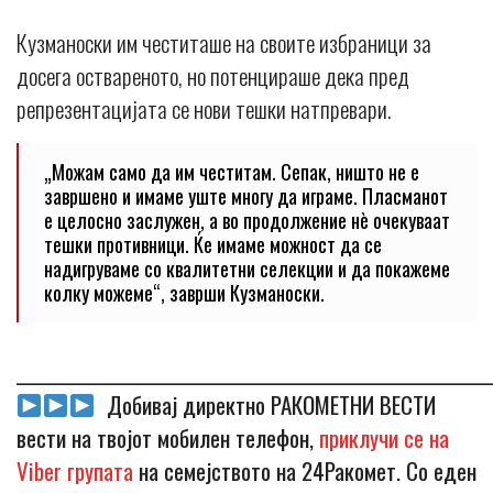
Кузманоски им честиташе на своите избраници за
досега оствареното, но потенцираше дека пред
репрезентацијата се нови тешки натпревари.
„Можам само да им честитам. Сепак, ништо не е
завршено и имаме уште многу да играме. Пласманот
е целосно заслужен, а во продолжение нè очекуваат
тешки противници. Ќе имаме можност да се
надигруваме со квалитетни селекции и да покажеме
колку можеме“, заврши Кузманоски.
_____________________________________________________________
Добивај директно РАКОМЕТНИ ВЕСТИ
вести на твојот мобилен телефон,
приклучи се на
Viber групата
на семејството на 24Ракомет. Со еден