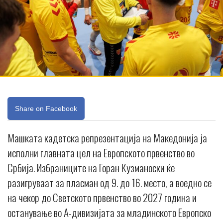
Share on Facebook
Машката кадетска репрезентација на Македонија ја
исполни главната цел на Европското првенство во
Србија. Избраниците на Горан Кузманоски ќе
разигруваат за пласман од 9. до 16. место, а воедно се
на чекор до Светското првенство во 2027 година и
останување во А-дивизијата за младинското Европско