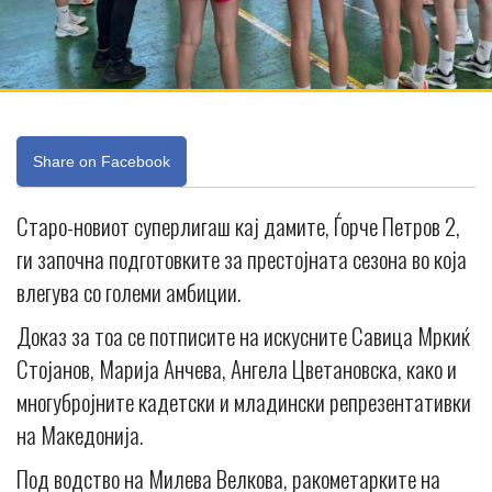
Share on Facebook
Старо-новиот суперлигаш кај дамите, Ѓорче Петров 2,
ги започна подготовките за престојната сезона во која
влегува со големи амбиции.
Доказ за тоа се потписите на искусните Савица Мркиќ
Стојанов, Марија Анчева, Ангела Цветановска, како и
многубројните кадетски и младински репрезентативки
на Македонија.
Под водство на Милева Велкова, ракометарките на