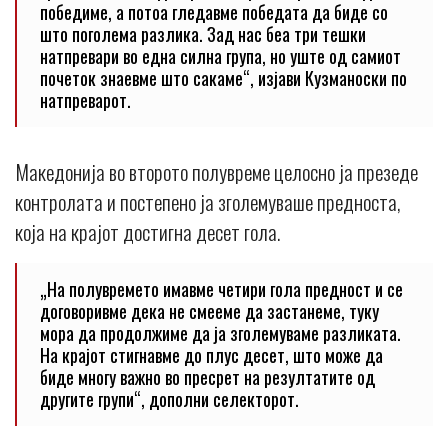
победиме, а потоа гледавме победата да биде со
што поголема разлика. Зад нас беа три тешки
натпревари во една силна група, но уште од самиот
почеток знаевме што сакаме“, изјави Кузманоски по
натпреварот.
Македонија во второто полувреме целосно ја презеде
контролата и постепено ја зголемуваше предноста,
која на крајот достигна десет гола.
„На полувремето имавме четири гола предност и се
договоривме дека не смееме да застанеме, туку
мора да продолжиме да ја зголемуваме разликата.
На крајот стигнавме до плус десет, што може да
биде многу важно во пресрет на резултатите од
другите групи“, дополни селекторот.