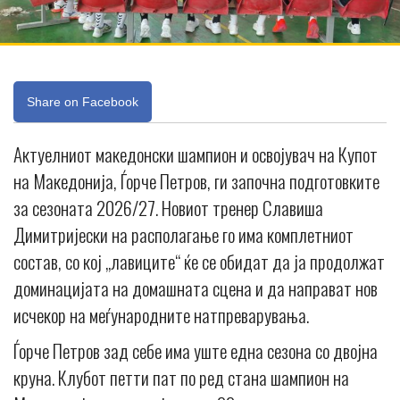
Share on Facebook
Актуелниот македонски шампион и освојувач на Купот
на Македонија, Ѓорче Петров, ги започна подготовките
за сезоната 2026/27. Новиот тренер Славиша
Димитријески на располагање го има комплетниот
состав, со кој „лавиците“ ќе се обидат да ја продолжат
доминацијата на домашната сцена и да направат нов
исчекор на меѓународните натпреварувања.
Ѓорче Петров зад себе има уште една сезона со двојна
круна. Клубот петти пат по ред стана шампион на