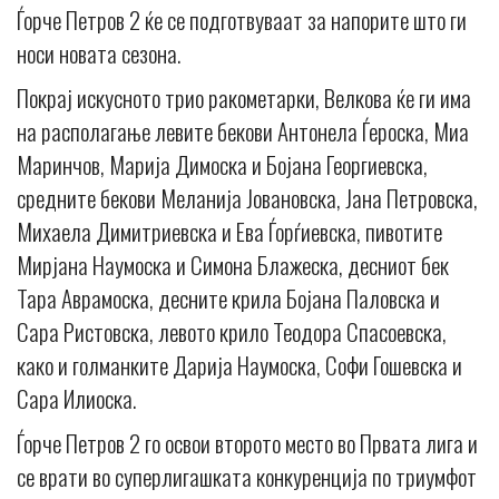
Ѓорче Петров 2 ќе се подготвуваат за напорите што ги
носи новата сезона.
Покрај искусното трио ракометарки, Велкова ќе ги има
на располагање левите бекови Антонела Ѓероска, Миа
Маринчов, Марија Димоска и Бојана Георгиевска,
средните бекови Меланија Јовановска, Jана Петровска,
Михаела Димитриевска и Ева Ѓорѓиевска, пивотите
Мирјана Наумоска и Симона Блажеска, десниот бек
Тара Аврамоска, десните крила Бојана Паловска и
Сара Ристовска, левото крило Теодора Спасоевска,
како и голманките Дарија Наумоска, Софи Гошевска и
Сара Илиоска.
Ѓорче Петров 2 го освои второто место во Првата лига и
се врати во суперлигашката конкуренција по триумфот