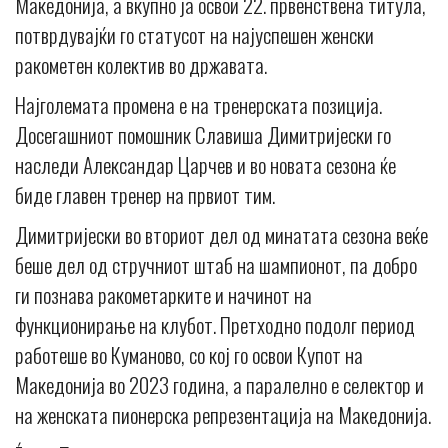
Македонија, а вкупно ја освои 22. првенствена титула,
потврдувајќи го статусот на најуспешен женски
ракометен колектив во државата.
Најголемата промена е на тренерската позиција.
Досегашниот помошник Славиша Димитријески го
наследи Александар Царчев и во новата сезона ќе
биде главен тренер на првиот тим.
Димитријески во вториот дел од минатата сезона веќе
беше дел од стручниот штаб на шампионот, па добро
ги познава ракометарките и начинот на
функционирање на клубот. Претходно подолг период
работеше во Куманово, со кој го освои Купот на
Македонија во 2023 година, а паралелно е селектор и
на женската пионерска репрезентација на Македонија.