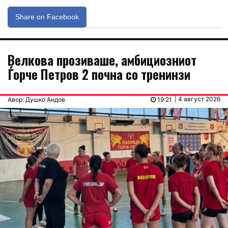
Share on Facebook
Велкова прозивашe, амбициозниот
Ѓорче Петров 2 почна со тренинзи
| 4 август 2026
Авор: Душко Андов
19:21