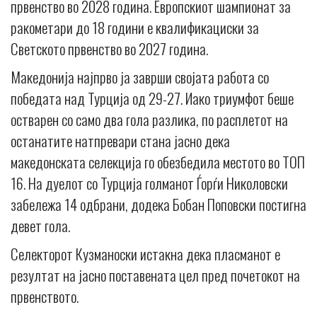
првенство во 2028 година. Европскиот шампионат за
ракометари до 18 години е квалификациски за
Светското првенство во 2027 година.
Македонија најпрво ја заврши својата работа со
победата над Турција од 29-27. Иако триумфот беше
остварен со само два гола разлика, по расплетот на
останатите натпревари стана јасно дека
македонската селекција го обезбедила местото во ТОП
16. На дуелот со Турција голманот Ѓорѓи Николовски
забележа 14 одбрани, додека Бобан Поповски постигна
девет гола.
Селекторот Кузманоски истакна дека пласманот е
резултат на јасно поставената цел пред почетокот на
првенството.