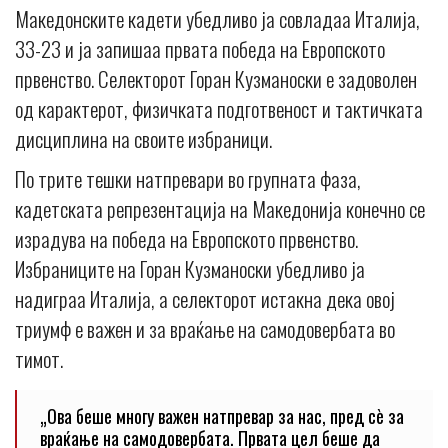
Македонските кадети убедливо ја совладаа Италија,
33-23 и ја запишаа првата победа на Европското
првенство. Селекторот Горан Кузманоски е задоволен
од карактерот, физичката подготвеност и тактичката
дисциплина на своите избраници.
По трите тешки натпревари во групната фаза,
кадетската репрезентација на Македонија конечно се
израдува на победа на Европското првенство.
Избраниците на Горан Кузманоски убедливо ја
надиграа Италија, а селекторот истакна дека овој
триумф е важен и за враќање на самодовербата во
тимот.
„Ова беше многу важен натпревар за нас, пред сè за
враќање на самодовербата. Првата цел беше да