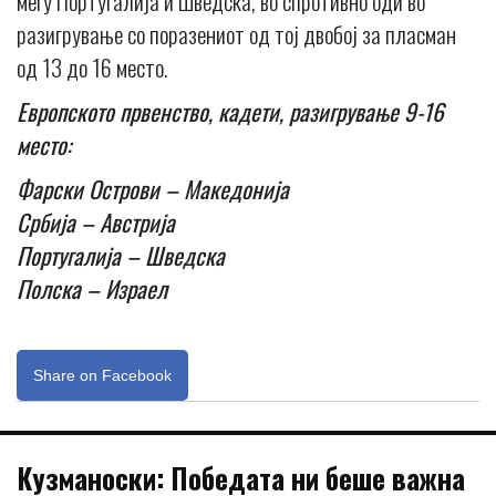
меѓу Португалија и Шведска, во спротивно оди во
разигрување со поразениот од тој двобој за пласман
од 13 до 16 место.
Европското првенство, кадети, разигрување 9-16
место:
Фарски Острови – Македонија
Србија – Австрија
Португалија – Шведска
Полска – Израел
Share on Facebook
Кузманоски: Победата ни беше важна