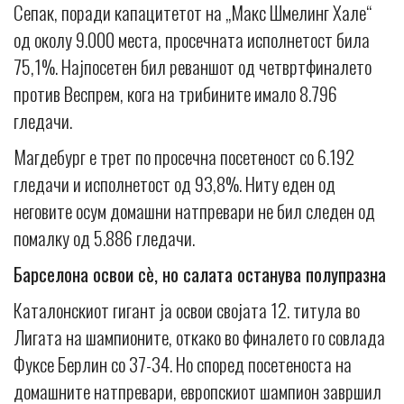
Сепак, поради капацитетот на „Макс Шмелинг Хале“
од околу 9.000 места, просечната исполнетост била
75,1%. Најпосетен бил реваншот од четвртфиналето
против Веспрем, кога на трибините имало 8.796
гледачи.
Магдебург е трет по просечна посетеност со 6.192
гледачи и исполнетост од 93,8%. Ниту еден од
неговите осум домашни натпревари не бил следен од
помалку од 5.886 гледачи.
Барселона освои сè, но салата останува полупразна
Каталонскиот гигант ја освои својата 12. титула во
Лигата на шампионите, откако во финалето го совлада
Фуксе Берлин со 37-34. Но според посетеноста на
домашните натпревари, европскиот шампион завршил