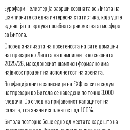
Еурофарм Пелистер ја заврши сезоната во Лигата на
шампионите со една интересна статистика, која уште
еднаш ја потврдува посебната ракометна атмосфера
во Битола.
Според анализата на посетеноста на сите домашни
натпревари во Лигата на шампионите во сезоната
2025/26, македонскиот шампион формално има
највисок процент на исполнетост на арената.
Во официјалните записници на ЕХФ за сите седум
натпревари во Битола се наведени по точно 3.000
гледачи. Со оглед на пријавениот капацитет на
салата, тоа значи исполнетост од 100%.
Битола повторно беше едно од местата каде што на
натпреварите од Лигата на шампионите немаше