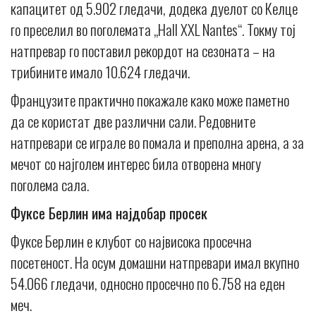
капацитет од 5.902 гледачи, додека дуелот со Келце
го преселил во поголемата „Hall XXL Nantes“. Токму тој
натпревар го поставил рекордот на сезоната – на
трибините имало 10.624 гледачи.
Французите практично покажале како може паметно
да се користат две различни сали. Редовните
натпревари се играле во помала и преполна арена, а за
мечот со најголем интерес била отворена многу
поголема сала.
Фуксе Берлин има најдобар просек
Фуксе Берлин е клубот со највисока просечна
посетеност. На осум домашни натпревари имал вкупно
54.066 гледачи, односно просечно по 6.758 на еден
меч.