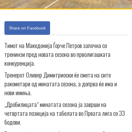
Share on Facebook
Тимот на Македонија Ѓорче Петров започна со
тренинзи пред новата сезона во прволигашката
конкуренција.
Тренерот Оливер Димитриоски ќе смета на сите
ракометари од минатата сезона, а допрва ќе има и
нови имиња.
„Дробилицата“ минатата сезона ја заврши на
четвртата позиција на табелата во Првата лига со 33
бодови.