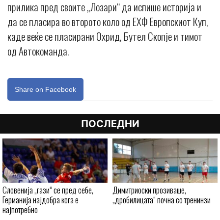
прилика пред своите „Лозари“ да испише историја и
да се пласира во второто коло од ЕХФ Европскиот Куп,
каде веќе се пласирани Охрид, Бутел Скопје и тимот
од Автокоманда.
Share on Facebook
ПОСЛЕДНИ
Словенија „гази“ се пред себе,
Димитриоски прозиваше,
Германија најдобра кога е
„дробилицата“ почна со тренинзи
најпотребно