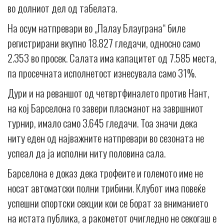
во долниот дел од табелата.
На осум натпревари во „Палау Блауграна“ биле
регистрирани вкупно 18.827 гледачи, односно само
2.353 во просек. Салата има капацитет од 7.585 места,
па просечната исполнетост изнесувала само 31%.
Дури и на реваншот од четвртфиналето против Нант,
на кој Барселона го завери пласманот на завршниот
турнир, имало само 3.645 гледачи. Тоа значи дека
ниту еден од најважните натпревари во сезоната не
успеал да ја исполни ниту половина сала.
Барселона е доказ дека трофеите и големото име не
носат автоматски полни трибини. Клубот има повеќе
успешни спортски секции кои се борат за вниманието
на истата публика, а ракометот очигледно не секогаш е