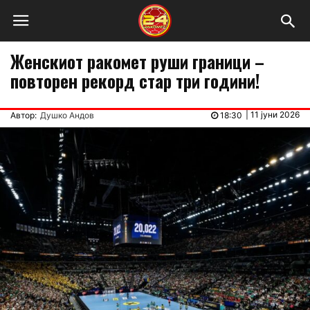
Женскиот ракомет руши граници –
повторен рекорд стар три години!
|
11 јуни 2026
Автор:
Душко Андов
18:30