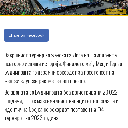
Фото: ЕХФ
Share on Facebook
Завршниот турнир во женската Лига на шампионите
повторно испиша историја. Финалето меѓу Мец и Ѓер во
Будимпешта го израмни рекордот за посетеност на
женски клупски ракометен натпревар.
Во арената во Будимпешта беа регистрирани 20.022
гледачи, што е максималниот капацитет на салата и
идентична бројка со рекордот поставен на Ф4
турнирот во 2023 година.