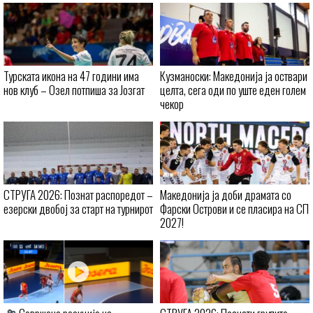
Турската икона на 47 години има
Кузманоски: Македонија ја оствари
нов клуб – Озел потпиша за Јозгат
целта, сега оди по уште еден голем
чекор
СТРУГА 2026: Познат распоредот –
Македонија ја доби драмата со
езерски двобој за старт на турнирот
Фарски Острови и се пласира на СП
2027!