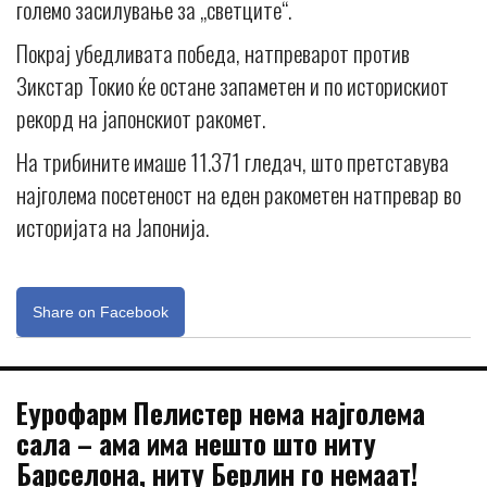
големо засилување за „светците“.
Покрај убедливата победа, натпреварот против
Зикстар Токио ќе остане запаметен и по историскиот
рекорд на јапонскиот ракомет.
На трибините имаше 11.371 гледач, што претставува
најголема посетеност на еден ракометен натпревар во
историјата на Јапонија.
Share on Facebook
Еурофарм Пелистер нема најголема
сала – ама има нешто што ниту
Барселона, ниту Берлин го немаат!