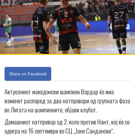
Share on Facebook
Актуелниот македонски шампион Вардар ќе има
изменет распоред за два натпревари од групната фаза
во Лигата на шампионите, објави клубот.
Домашниот натпревар од 2. коло против Нант, кој ќе се
одигра на 16 септември во СЦ „Јане Сандански“,