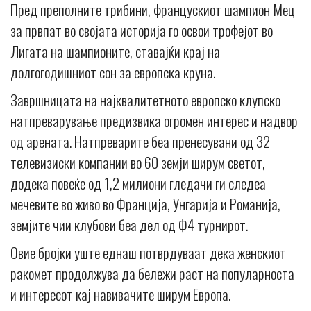
Пред преполните трибини, францускиот шампион Мец
за првпат во својата историја го освои трофејот во
Лигата на шампионите, ставајќи крај на
долгогодишниот сон за европска круна.
Завршницата на најквалитетното европско клупско
натпреварување предизвика огромен интерес и надвор
од арената. Натпреварите беа пренесувани од 32
телевизиски компании во 60 земји ширум светот,
додека повеќе од 1,2 милиони гледачи ги следеа
мечевите во живо во Франција, Унгарија и Романија,
земјите чии клубови беа дел од Ф4 турнирот.
Овие бројки уште еднаш потврдуваат дека женскиот
ракомет продолжува да бележи раст на популарноста
и интересот кај навивачите ширум Европа.