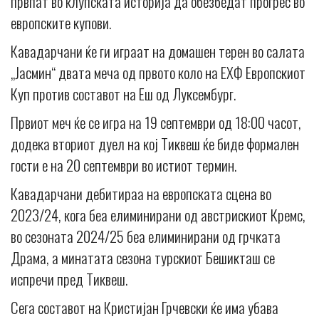
првпат во клупската историја да обезбедат прогрес во
европските купови.
Кавадарчани ќе ги играат на домашен терен во салата
„Јасмин“ двата меча од првото коло на ЕХФ Европскиот
Куп против составот на Еш од Луксембург.
Првиот меч ќе се игра на 19 септември од 18:00 часот,
додека вториот дуел на кој Тиквеш ќе биде формален
гости е на 20 септември во истиот термин.
Кавадарчани дебитираа на европската сцена во
2023/24, кога беа елиминирани од австрискиот Кремс,
во сезоната 2024/25 беа елиминирани од грчката
Драма, а минатата сезона турскиот Бешикташ се
испречи пред Тиквеш.
Сега составот на Кристијан Грчевски ќе има убава