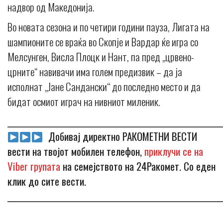
надвор од Македонија.
Во новата сезона и по четири години пауза, Лигата на
шампионите се враќа во Скопје и Вардар ќе игра со
Мелсунген, Висла Плоцк и Нант, па пред „црвено-
црните“ навивачи има голем предизвик – да ја
исполнат „Јане Сандански“ до последно место и да
бидат осмиот играч на нивниот миленик.
_____________________________________________________________
Добивај директно РАКОМЕТНИ ВЕСТИ
вести на твојот мобилен телефон,
приклучи се на
Viber групата
на семејството на 24Ракомет. Со еден
клик до сите вести.
_____________________________________________________________