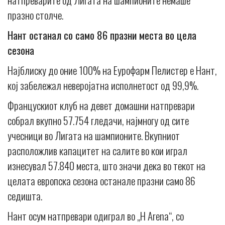
празно столче.
Нант останал со само 86 празни места во цела
сезона
Најблиску до oние 100% на Еурофарм Пелистер е Нант,
кој забележал неверојатна исполнетост од 99,9%.
Францускиот клуб на девет домашни натпревари
собрал вкупно 57.754 гледачи, најмногу од сите
учесници во Лигата на шампионите. Вкупниот
расположлив капацитет на салите во кои играл
изнесувал 57.840 места, што значи дека во текот на
целата европска сезона останале празни само 86
седишта.
Нант осум натпревари одиграл во „H Arena“, со