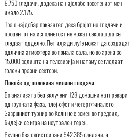
8.750 гледачи, додека на најслабо посетениот меч
имало 2.175.
Тоа е најдобар показател дека бројот на гледачи и
процентот на исполнетост не можат секогаш да се
гледаат одделно. Пет илјади луѓе можат да создадат
одлична атмосфера во помала сала, но во арена со
15.000 седишта на телевизија и натаму се гледаат
големи празни сектори.
Повеќе од половина милион гледачи
Во анализата беа вклучени 128 домашни натпревари
од групната фаза, плеј-офот и четвртфиналето.
Завршниот турнир во Келн не е земен во предвид,
бидејќи се игра на неутрален терен.
Вкупно беа регистрирани 542.385 гледачи, а