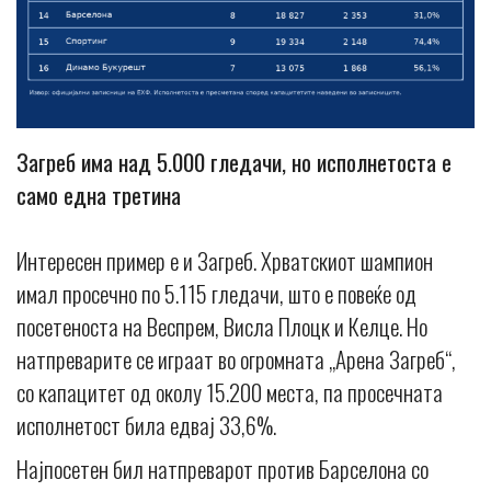
Загреб има над 5.000 гледачи, но исполнетоста е
само една третина
Интересен пример е и Загреб. Хрватскиот шампион
имал просечно по 5.115 гледачи, што е повеќе од
посетеноста на Веспрем, Висла Плоцк и Келце. Но
натпреварите се играат во огромната „Арена Загреб“,
со капацитет од околу 15.200 места, па просечната
исполнетост била едвај 33,6%.
Најпосетен бил натпреварот против Барселона со