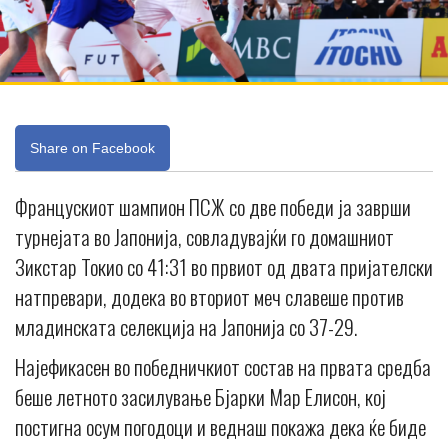
Share on Facebook
Францускиот шампион ПСЖ со две победи ја заврши
турнејата во Јапонија, совладувајќи го домашниот
Зикстар Токио со 41:31 во првиот од двата пријателски
натпревари, додека во вториот меч славеше против
младинската селекција на Јапонија со 37-29.
Најефикасен во победничкиот состав на првата средба
беше летното засилување Бјарки Мар Елисон, кој
постигна осум погодоци и веднаш покажа дека ќе биде