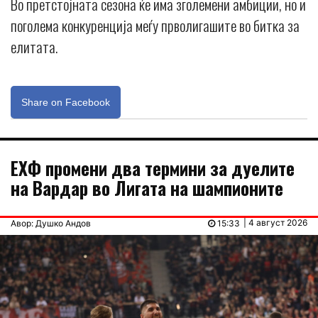
Во претстојната сезона ќе има зголемени амбиции, но и
поголема конкуренција меѓу прволигашите во битка за
елитата.
Share on Facebook
ЕХФ промени два термини за дуелите
на Вардар во Лигата на шампионите
| 4 август 2026
Авор: Душко Андов
15:33