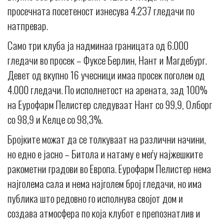
просечната посетеност изнесува 4.237 гледачи по
натпревар.
Само три клуба ја надминаа границата од 6.000
гледачи во просек – Фуксе Берлин, Нант и Магдебург.
Девет од вкупно 16 учесници имаа просек поголем од
4.000 гледачи. По исполнетост на арената, зад 100%
на Еурофарм Пелистер следуваат Нант со 99,9, Олборг
со 98,9 и Келце со 98,3%.
Бројките можат да се толкуваат на различни начини,
но едно е јасно – Битола и натаму е меѓу најжешките
ракометни градови во Европа. Еурофарм Пелистер нема
најголема сала и нема најголем број гледачи, но има
публика што редовно го исполнува својот дом и
создава атмосфера по која клубот е препознатлив и