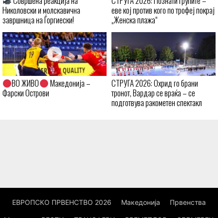
Совршена реакција на
СТРУГА 2026: Познати групите –
Николовски и молскавична
еве кој против кого по трофеј покрај
завршница на Ѓоргиески!
„Женска плажа“
ВО ЖИВО
Македонија –
СТРУГА 2026: Охрид го брани
Фарски Острови
тронот, Вардар се враќа – се
подготвува ракометен спектакл
ЕВРОПСКО ПРВЕНСТВО 2026
Македонија
Првенства