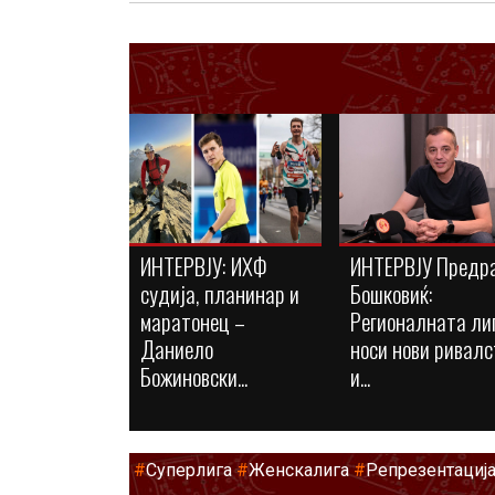
ИНТЕРВЈУ: ИХФ
ИНТЕРВЈУ Предр
судија, планинар и
Бошковиќ:
маратонец –
Регионалната ли
Даниело
носи нови ривалс
Божиновски...
и...
#
Суперлига
#
Женскалига
#
Репрезентациј