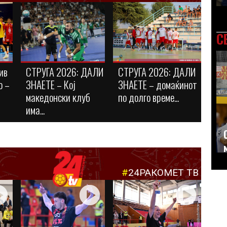
С
ив
СТРУГА 2026: ДАЛИ
СТРУГА 2026: ДАЛИ
о –
ЗНАЕТЕ – Кој
ЗНАЕТЕ – домаќинот
македонски клуб
по долго време...
има...
#
24РАКОМЕТ ТВ