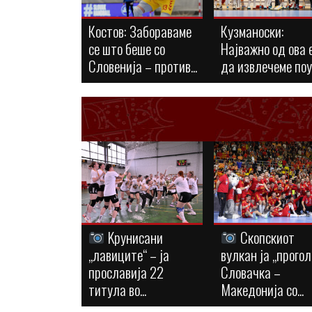
Костов: Забораваме
Кузманоски:
се што беше со
Најважно од ова 
Словенија – против...
да извлечеме по
Kрунисани
Скопскиот
„лавиците“ – ја
вулкан ја „прогол
прославија 22
Словачка –
титула во...
Македонија со...