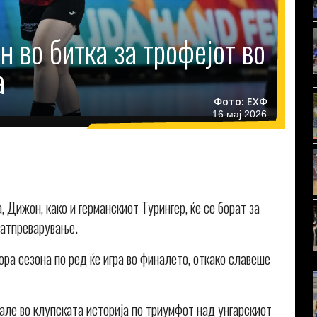
н во битка за трофејот во
а
Фото: ЕХФ
16 мај 2026
 Дижон, како и германскиот Турингер, ќе се борат за
натпреварување.
ора сезона по ред ќе игра во финалето, откако славеше
але во клупската историја по триумфот над унгарскиот