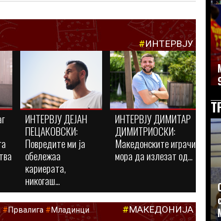
#
ИНТЕРВЈУ
Т
аг
ИНТЕРВЈУ ДЕЈАН
ИНТЕРВЈУ ДИМИТАР
ПЕЦАКОВСКИ:
ДИМИТРИОСКИ:
га
Повредите ми ја
Македонските играчи
тва
обележаа
мора да излезат од...
кариерата,
никогаш...
#
МАКЕДОНИЈА
а
#
Првалига
#
Младинци