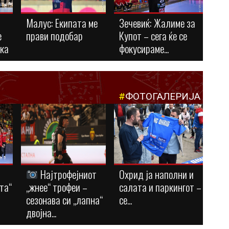
Малус: Eкипата ме
Зечевиќ: Жалиме за
е
прави подобар
Купот – сега ќе се
ука
фокусираме...
#
ФОТОГАЛЕРИЈА
Најтрофејниот
Охрид ја наполни и
та“
„жнее“ трофеи –
салата и паркингот –
сезонава си „лапна“
се...
двојна...