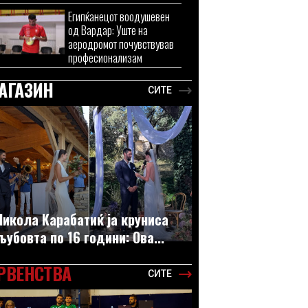
Египќанецот воодушевен
од Вардар: Уште на
аеродромот почувствував
професионализам
АГАЗИН
СИТЕ
Никола Карабатиќ ја круниса
љубовта по 16 години: Ова...
РВЕНСТВА
СИТЕ