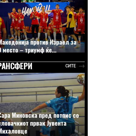
Македонија против Израел за
9 место – триумф ќе...
РАНСФЕРИ
СИТЕ
Сара Миновска пред потпис со
словачкиот првак Јувента
Михаловце