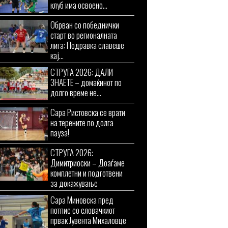
клуб има освоено...
Обрван со победнички
старт во регионалната
лига: Подравка славеше
кај...
СТРУГА 2026: ДАЛИ
ЗНАЕТЕ – домаќинот по
долго време не...
Сара Ристовска се врати
на терените по долга
пауза!
СТРУГА 2026:
Димитриоски – Доаѓаме
комплетни и подготвени
за докажување
Сара Миновска пред
потпис со словачкиот
првак Јувента Михаловце