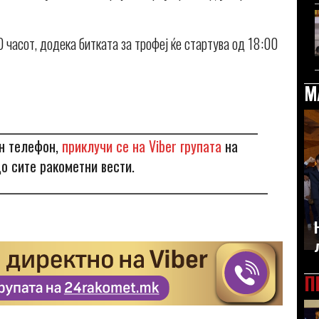
0 часот, додека битката за трофеј ќе стартува од 18:00
М
____________________________________________________
ен телефон,
приклучи се на Viber групата
на
о сите ракометни вести.
______________________________________________________
П