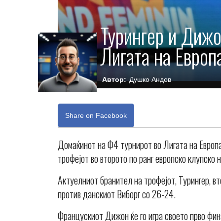
Турингер и Дижо
Лигата на Европ
Автор:
Душко Андов
Share on Facebook
Домаќинот на Ф4 турнирот во Лигата на Европа,
трофејот во второто по ранг европско клупско 
Актуелниот бранител на трофејот, Турингер, вт
против данскиот Виборг со 26-24.
Францускиот Дижон ќе го игра своето прво фин