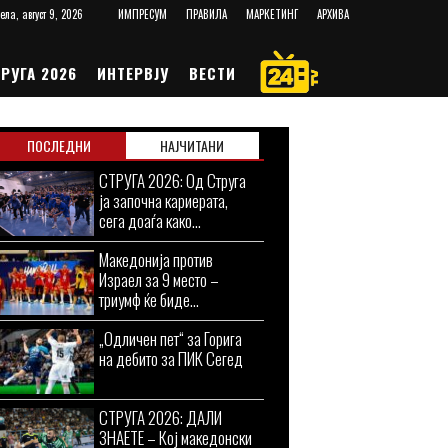
ела, август 9, 2026
ИМПРЕСУМ
ПРАВИЛА
МАРКЕТИНГ
АРХИВА
РУГА 2026
ИНТЕРВЈУ
ВЕСТИ
ПОСЛЕДНИ
НАЈЧИТАНИ
СТРУГА 2026: Од Струга
ја започна кариерата,
сега доаѓа како...
Македонија против
Израел за 9 место –
триумф ќе биде...
„Одличен пет“ за Горига
на дебито за ПИК Сегед
СТРУГА 2026: ДАЛИ
ЗНАЕТЕ – Кој македонски