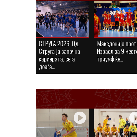
СТРУГА 2026: Од
Македонија прот
Струга ја започна
Израел за 9 мест
кариерата, сега
триумф ќе...
доаѓа...