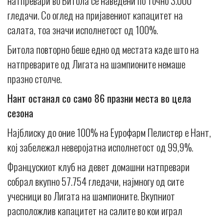
натпревари во Битола се наведени по точно 3.000
гледачи. Со оглед на пријавениот капацитет на
салата, тоа значи исполнетост од 100%.
Битола повторно беше едно од местата каде што на
натпреварите од Лигата на шампионите немаше
празно столче.
Нант останал со само 86 празни места во цела
сезона
Најблиску до oние 100% на Еурофарм Пелистер е Нант,
кој забележал неверојатна исполнетост од 99,9%.
Францускиот клуб на девет домашни натпревари
собрал вкупно 57.754 гледачи, најмногу од сите
учесници во Лигата на шампионите. Вкупниот
расположлив капацитет на салите во кои играл