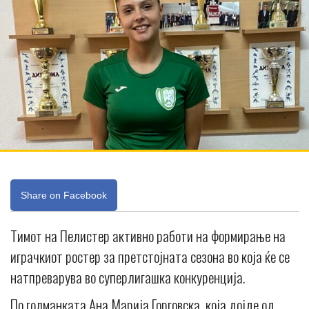
Share on Facebook
Тимот на Пелистер активно работи на формирање на
играчкиот ростер за претстојната сезона во која ќе се
натпреварува во суперлигашка конкуренција.
По голманката Ана Марија Горговска, која дојде од