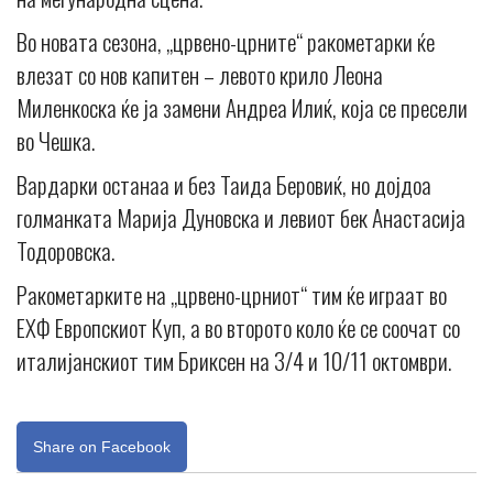
Во новата сезона, „црвено-црните“ ракометарки ќе
влезат со нов капитен – левото крило Леона
Миленкоска ќе ја замени Андреа Илиќ, која се пресели
во Чешка.
Вардарки останаа и без Таида Беровиќ, но дојдоа
голманката Марија Дуновска и левиот бек Анастасија
Тодоровска.
Ракометарките на „црвено-црниот“ тим ќе играат во
ЕХФ Европскиот Куп, а во второто коло ќе се соочат со
италијанскиот тим Бриксен на 3/4 и 10/11 октомври.
Share on Facebook