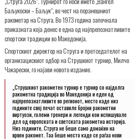
„Струга 2026“. Турнирот го носи името „Вангел
Баљукоски – Баљук“, во чест на поранешниот
ракометар на Струга. Во 1973 година започнала
приказната која денес е една од најпрепознатливите
спортски традиции во Македонија.
Спортскиот директор на Струга и претседателот на
организацискиот одбор на Струшкиот турнир, Милчо
Чакарески, го најави новото издание.
„Струшкиот ракометен турнир е турнир со најдолга
ракометна традиција во Македонија и еден од
најпрепознатливите во регионот, место каде низ
годините свој печат оставиле бројни ракометни
виртуози, големи тренери и легенди кои испишувале
дел од европската и светската ракометна историја.
Низ годините, Струга не беше само домаќин на
врвен ракомет. Таа беше место каде се раѓаа нови