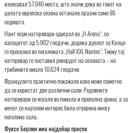
изнесувал 57.840 места, што значи дека во текот на
целата европска сезона останале празни само 86
седишта.
Нант осум натпревари одиграл во „H Arena“, со
капацитет од 5.902 гледачи, додека дуелот со Келце
го преселил во поголемата „Hall XXL Nantes“. Токму тој
натпревар го поставил рекордот на сезоната – на
трибините имало 10.624 гледачи.
Французите практично покажале како може паметно
да се користат две различни сали. Редовните
натпревари се играле во помала и преполна арена, а за
мечот со најголем интерес била отворена многу
поголема сала.
Фуксе Берлин има најдобар просек