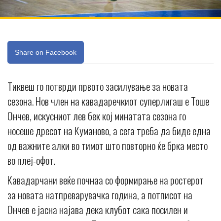
Share on Facebook
Тиквеш го потврди првото засилување за новата
сезона. Нов член на кавадаречкиот суперлигаш е Тоше
Ончев, искусниот лев бек кој минатата сезона го
носеше дресот на Куманово, а сега треба да биде една
од важните алки во тимот што повторно ќе брка место
во плеј-офот.
Кавадарчани веќе почнаа со формирање на ростерот
за новата натпреварувачка година, а потписот на
Ончев е јасна најава дека клубот сака посилен и