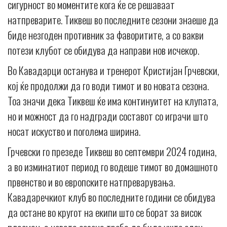
сигурност во моментите кога ќе се решаваат
натпреварите. Тиквеш во последните сезони знаеше да
биде незгоден противник за фаворитите, а со вакви
потези клубот се обидува да направи нов исчекор.
Во Кавадарци останува и тренерот Кристијан Грчевски,
кој ќе продолжи да го води тимот и во новата сезона.
Тоа значи дека Тиквеш ќе има континуитет на клупата,
но и можност да го надгради составот со играчи што
носат искуство и поголема ширина.
Грчевски го презеде Тиквеш во септември 2024 година,
а во изминатиот период го водеше тимот во домашното
првенство и во европските натпреварувања.
Кавадаречкиот клуб во последните години се обидува
да остане во кругот на екипи што се борат за висок