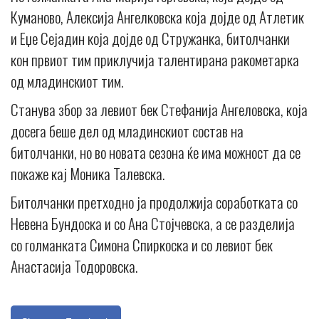
Куманово, Алексија Ангелковска која дојде од Атлетик
и Еџе Сејадин која дојде од Стружанка, битолчанки
кон првиот тим приклучија талентирана ракометарка
од младинскиот тим.
Станува збор за левиот бек Стефанија Ангеловска, која
досега беше дел од младинскиот состав на
битолчанки, но во новата сезона ќе има можност да се
покаже кај Моника Талевска.
Битолчанки претходно ја продолжија соработката со
Невена Бундоска и со Ана Стојчевска, а се разделија
со голманката Симона Спиркоска и со левиот бек
Анастасија Тодоровска.