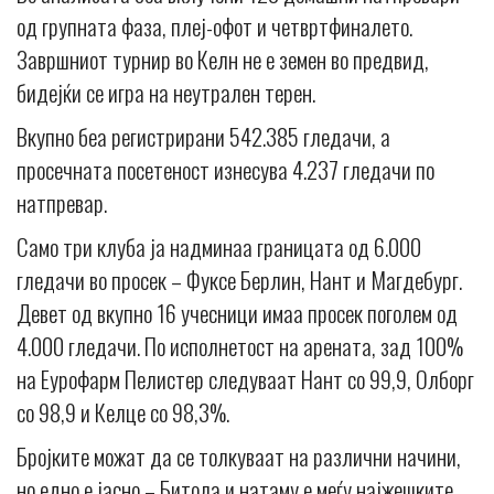
од групната фаза, плеј-офот и четвртфиналето.
Завршниот турнир во Келн не е земен во предвид,
бидејќи се игра на неутрален терен.
Вкупно беа регистрирани 542.385 гледачи, а
просечната посетеност изнесува 4.237 гледачи по
натпревар.
Само три клуба ја надминаа границата од 6.000
гледачи во просек – Фуксе Берлин, Нант и Магдебург.
Девет од вкупно 16 учесници имаа просек поголем од
4.000 гледачи. По исполнетост на арената, зад 100%
на Еурофарм Пелистер следуваат Нант со 99,9, Олборг
со 98,9 и Келце со 98,3%.
Бројките можат да се толкуваат на различни начини,
но едно е јасно – Битола и натаму е меѓу најжешките