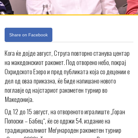
Share on Facebook
Кога ќе дојде август, Струга повторно станува центар
на македонскиот ракомет. Под отворено небо, покрај
Охридското Езеро и пред публиката која со децении е
дел од оваа приказна, ќе биде напишано новото
поглавје од најстариот ракометен турнир во
Македонија.
Од 12 до 15 август, на отвореното игралиште „Горан
Попоски – Бабец“, ќе се одржи 54. издание на
традиционалниот Меѓународен ракометен турнир