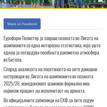
Share on Facebook
Еурофарм Пелистер ја заврши сезоната во Лигата на
шампионите со една интересна статистика, која уште
еднаш ја потврдува посебната ракометна атмосфера
во Битола.
Според анализата на посетеноста на сите домашни
натпревари во Лигата на шампионите во сезоната
2025/26, македонскиот шампион формално има
највисок процент на исполнетост на арената.
Во официјалните записници на ЕХФ за сите седум