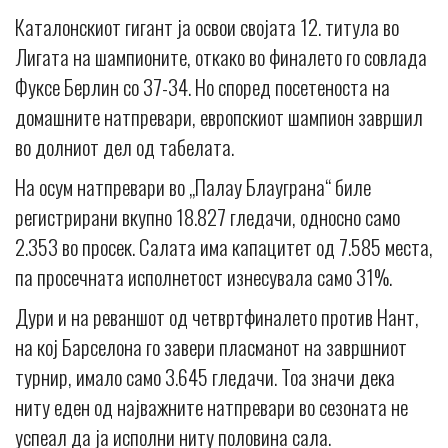
Каталонскиот гигант ја освои својата 12. титула во
Лигата на шампионите, откако во финалето го совлада
Фуксе Берлин со 37-34. Но според посетеноста на
домашните натпревари, европскиот шампион завршил
во долниот дел од табелата.
На осум натпревари во „Палау Блауграна“ биле
регистрирани вкупно 18.827 гледачи, односно само
2.353 во просек. Салата има капацитет од 7.585 места,
па просечната исполнетост изнесувала само 31%.
Дури и на реваншот од четвртфиналето против Нант,
на кој Барселона го завери пласманот на завршниот
турнир, имало само 3.645 гледачи. Тоа значи дека
ниту еден од најважните натпревари во сезоната не
успеал да ја исполни ниту половина сала.