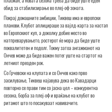
пласман, а новата сезона треба да биде уште еден
обид за стабилизирање во плеј-оф зоната.
Покрај домашните амбиции, Тиквеш има и европски
планови. Клубот аплицираше за вајлд-карта за настап
во Европскиот куп, а доколку добие место во
натпреварувањето, ростерот ќе мора да биде уште
поквалитетен и подолг. Токму затоа ангажманот на
Ончев може да биде важен потег уште на стартот на
летниот преоден рок.
Со Грчевски на клупата и со Ончев како прво
засилување, Тиквеш најавува дека во Кавадарци
повторно се прави тим со јасна цел – конкурентна
сезона, борба за плеј-оф и враќање на клубот во
ритамот што го посакуваат навивачите.