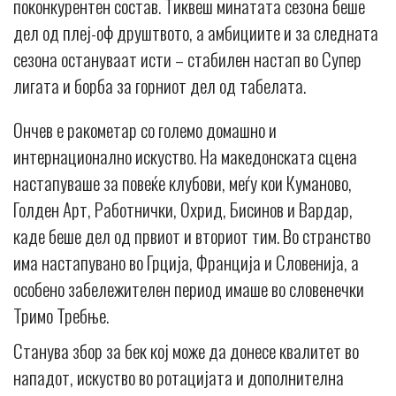
поконкурентен состав. Тиквеш минатата сезона беше
дел од плеј-оф друштвото, а амбициите и за следната
сезона остануваат исти – стабилен настап во Супер
лигата и борба за горниот дел од табелата.
Ончев е ракометар со големо домашно и
интернационално искуство. На македонската сцена
настапуваше за повеќе клубови, меѓу кои Куманово,
Голден Арт, Работнички, Охрид, Бисинов и Вардар,
каде беше дел од првиот и вториот тим. Во странство
има настапувано во Грција, Франција и Словенија, а
особено забележителен период имаше во словенечки
Тримо Требње.
Станува збор за бек кој може да донесе квалитет во
нападот, искуство во ротацијата и дополнителна