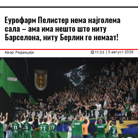
Еурофарм Пелистер нема најголема
сала – ама има нешто што ниту
Барселона, ниту Берлин го немаат!
| 5 август 2026
Авор: Редакција
11:33