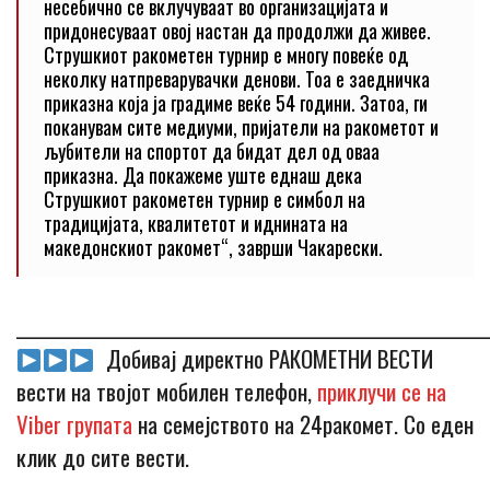
несебично се вклучуваат во организацијата и
придонесуваат овој настан да продолжи да живее.
Струшкиот ракометен турнир е многу повеќе од
неколку натпреварувачки денови. Тоа е заедничка
приказна која ја градиме веќе 54 години. Затоа, ги
поканувам сите медиуми, пријатели на ракометот и
љубители на спортот да бидат дел од оваа
приказна. Да покажеме уште еднаш дека
Струшкиот ракометен турнир е симбол на
традицијата, квалитетот и иднината на
македонскиот ракомет“, заврши Чакарески.
_____________________________________________________________
Добивај директно РАКОМЕТНИ ВЕСТИ
вести на твојот мобилен телефон,
приклучи се на
Viber групата
на семејството на 24ракомет. Со еден
клик до сите вести.
_____________________________________________________________