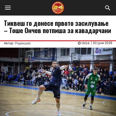
Тиквеш го донесе првото засилување
– Тоше Ончев потпиша за кавадарчани
|
30 јуни 2026
Автор:
Редакција
19:04