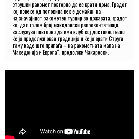
струшки ракомет повторно да се врати дома. Градот
кој повеќе од половина век е домаќин на
најзначајниот ракометен турнир во државата, градот
кој дал голем број македонски репрезентативци,
заслужува повторно да има клуб кој достоинствено
ќе ја продолжи оваа традиција и ќе ја врати Струга
таму каде што припаѓа – на ракометната мапа на
Македонија и Европа“, продолжи Чакарески.