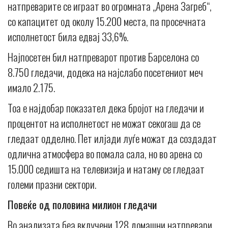
натпреварите се играат во огромната „Арена Загреб“,
со капацитет од околу 15.200 места, па просечната
исполнетост била едвај 33,6%.
Најпосетен бил натпреварот против Барселона со
8.750 гледачи, додека на најслабо посетениот меч
имало 2.175.
Тоа е најдобар показател дека бројот на гледачи и
процентот на исполнетост не можат секогаш да се
гледаат одделно. Пет илјади луѓе можат да создадат
одлична атмосфера во помала сала, но во арена со
15.000 седишта на телевизија и натаму се гледаат
големи празни сектори.
Повеќе од половина милион гледачи
Во анализата беа вклучени 128 домашни натпревари