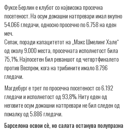
Фуксе Берлин е клубот со највисока просечна
посетеност. На осум домашни натпревари имал вкупно
54.066 гледачи, односно просечно по 6.758 на еден
меч.
Сепак, поради капацитетот на „Макс Шмелинг Хале“
од околу 9.000 места, просечната исполнетост била
75,1%. Најпосетен бил реваншот од четвртфиналето
против Веспрем, кога на трибините имало 8.796
гледачи.
Магдебург е трет по просечна посетеност со 6.192
гледачи и исполнетост од 93,8%. Ниту еден од
неговите осум домашни натпревари не бил следен од
помалку од 5.886 гледачи.
Барселона освои сè, но салата останува полупразна