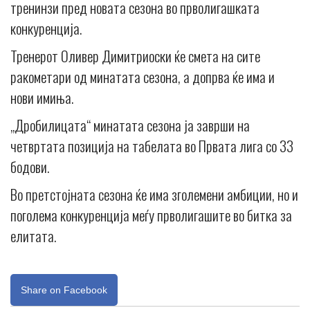
тренинзи пред новата сезона во прволигашката
конкуренција.
Тренерот Оливер Димитриоски ќе смета на сите
ракометари од минатата сезона, а допрва ќе има и
нови имиња.
„Дробилицата“ минатата сезона ја заврши на
четвртата позиција на табелата во Првата лига со 33
бодови.
Во претстојната сезона ќе има зголемени амбиции, но и
поголема конкуренција меѓу прволигашите во битка за
елитата.
Share on Facebook