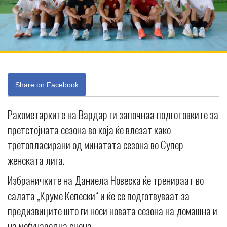
Share on Facebook
Ракометарките на Вардар ги започнаа подготовките за
претстојната сезона во која ќе влезат како
третопласирани од минатата сезона во Супер
женската лига.
Избраничките на Даниела Новеска ќе тренираат во
салата „Круме Кепески“ и ќе се подготвуваат за
предизвиците што ги носи новата сезона на домашна и
на меѓународна сцена.