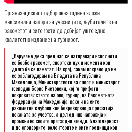
Организацискиот одбор оваа година вложи
максимални напори за учесниците, љубителите на
ракометот и сите гости да добијат уште едно
квалитетно издание на турнирот.
„Веруваме дека пред нас се натпревари исполнети
со борбен ракомет, спортски дух и моменти кои
долго ќе се паметат. На крај, сакам искрено да им
се заблагодарам на Владата на Република
Македонија, Министерството за спорт и министерот
господин Борко Ристовски, кој го прифати
покровителството на овој турнир, на Ракометната
федерација на Македонија, како и на сите
ракометни клубови кои безрезервно ја прифатија
поканата за учество, а дел од нив направија и
промени во своите претходни агенди. Благодарност
и до спонзорите, волонтерите и сите поединци кои