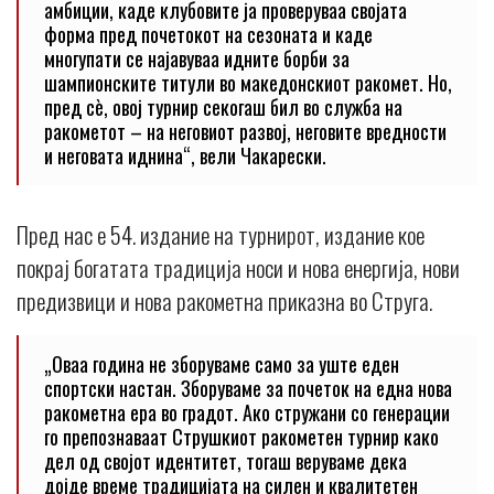
амбиции, каде клубовите ја проверуваа својата
форма пред почетокот на сезоната и каде
многупати се најавуваа идните борби за
шампионските титули во македонскиот ракомет. Но,
пред сè, овој турнир секогаш бил во служба на
ракометот – на неговиот развој, неговите вредности
и неговата иднина“, вели Чакарески.
Пред нас е 54. издание на турнирот, издание кое
покрај богатата традиција носи и нова енергија, нови
предизвици и нова ракометна приказна во Струга.
„Оваа година не зборуваме само за уште еден
спортски настан. Зборуваме за почеток на една нова
ракометна ера во градот. Ако стружани со генерации
го препознаваат Струшкиот ракометен турнир како
дел од својот идентитет, тогаш веруваме дека
дојде време традицијата на силен и квалитетен