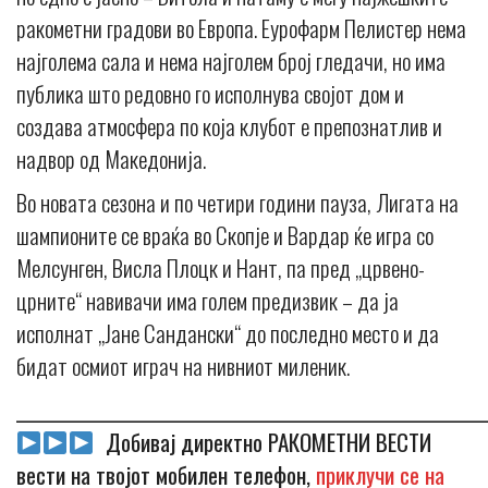
ракометни градови во Европа. Еурофарм Пелистер нема
најголема сала и нема најголем број гледачи, но има
публика што редовно го исполнува својот дом и
создава атмосфера по која клубот е препознатлив и
надвор од Македонија.
Во новата сезона и по четири години пауза, Лигата на
шампионите се враќа во Скопје и Вардар ќе игра со
Мелсунген, Висла Плоцк и Нант, па пред „црвено-
црните“ навивачи има голем предизвик – да ја
исполнат „Јане Сандански“ до последно место и да
бидат осмиот играч на нивниот миленик.
_____________________________________________________________
Добивај директно РАКОМЕТНИ ВЕСТИ
вести на твојот мобилен телефон,
приклучи се на