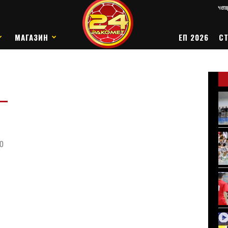
четв
МАГАЗИН
ЕП 2026
СТ
о