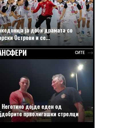
кедонија ја доби драмата со
рски Острови и се...
АНСФЕРИ
СИТЕ
 Неготино дојде еден од
јдобрите прволигашки стрелци