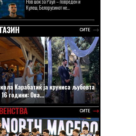
Нов шок за Раул – повреден и
Кулеш, Белорусинот не...
ГАЗИН
СИТЕ
кола Карабатиќ ја круниса љубовта
 16 години: Ова...
ВЕНСТВА
СИТЕ