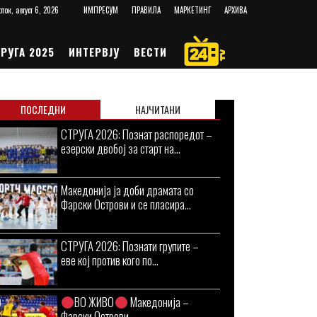
рток, август 6, 2026
ИМПРЕСУМ
ПРАВИЛА
МАРКЕТИНГ
АРХИВА
РУГА 2025
ИНТЕРВЈУ
ВЕСТИ
ПОСЛЕДНИ
НАЈЧИТАНИ
СТРУГА 2026: Познат распоредот –
езерски двобој за старт на...
Македонија ја доби драмата со
Фарски Острови и се пласира...
СТРУГА 2026: Познати групите –
еве кој против кого по...
ВО ЖИВО
Македонија –
Фарски Острови