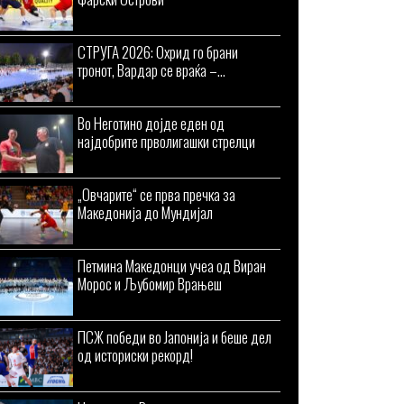
СТРУГА 2026: Охрид го брани
тронот, Вардар се враќа –...
Во Неготино дојде еден од
најдобрите прволигашки стрелци
„Овчарите“ се прва пречка за
Македонија до Мундијал
Петмина Македонци учеа од Виран
Морос и Љубомир Врањеш
ПСЖ победи во Јапонија и беше дел
од историски рекорд!