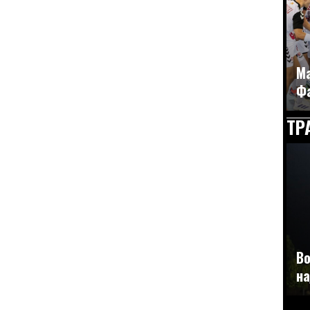
Ма
Фа
ТР
Во
на