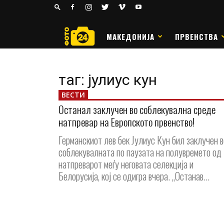
24
РАКОМЕТ
МАКЕДОНИЈА
ПРВЕНСТВА
таг: јулиус кун
ВЕСТИ
Останал заклучен во соблекувална среде
натпревар на Европското првенство!
Германскиот лев бек Јулиус Кун бил заклучен в
соблекувалната по паузата на полувремето од
натпреварот меѓу неговата селекција и
Белорусија, кој се одигра вчера. „Останав...