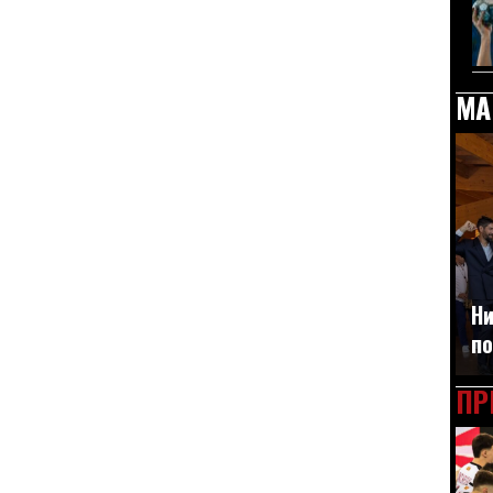
МА
Ни
по
ПР