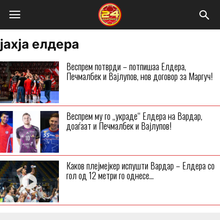
јахја елдера
Веспрем потврди – потпишаа Елдера,
Печмалбек и Вајлупов, нов договор за Маргуч!
Веспрем му го „украде“ Елдера на Вардар,
доаѓаат и Печмалбек и Вајлупов!
Каков плејмејкер испушти Вардар – Елдера со
гол од 12 метри го однесе...