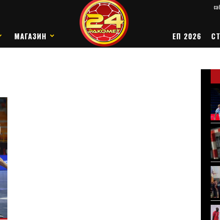
саб
МАГАЗИН
ЕП 2026
СТ