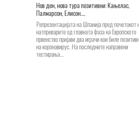
Нов ден, нова тура позитивни: Кањелас,
Палмарсон, Елисон….
Репрезентацијата на Шпанија пред почетокот 
натпреварите од главната фаза на Европското
првенство пријави два играчи кои биле позитив
на коронавирус. На последните направени
тестирања...