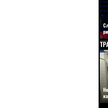
Сл
ри
ТР
Не
ка