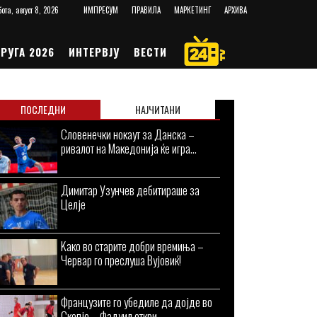
ота, август 8, 2026
ИМПРЕСУМ
ПРАВИЛА
МАРКЕТИНГ
АРХИВА
РУГА 2026
ИНТЕРВЈУ
ВЕСТИ
ПОСЛЕДНИ
НАЈЧИТАНИ
Словенечки нокаут за Данска –
ривалот на Македонија ќе игра...
Димитар Узунчев дебитираше за
Целје
Kaко во старите добри времиња –
Червар го преслуша Вујовиќ!
Французите го убедиле да дојде во
Скопје – Фадуил откри...