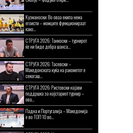
Кузманоски: Во оваа екипа нема
егоисти – момците функционираат
како...
СТРУГА 2026: Танкоски – турнирот
ќе ни биде добра шанса...
СТРУГА 2026: Тасевски –
Македонската куќа на ракометот е
секогаш...
СТРУГА 2026: Ристовски најави
поддршка за најстариот турнир –
ова...
Падна и Португалија – Македонија
е во ТОП 10 во...