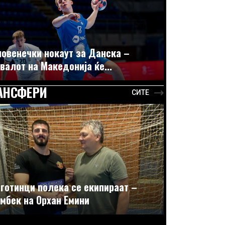
овенечки нокаут за Данска –
валот на Македонија ќе...
АНСФЕРИ
СИТЕ
готинци полека се екипираат –
мбек на Орхан Емини