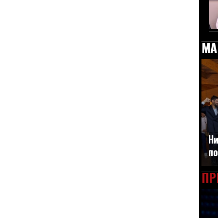
МА
Ни
по
ПР