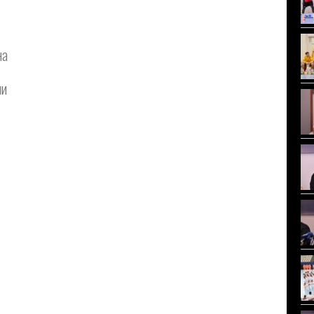
на
ни