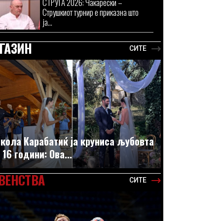
СТРУГА 2026: Чакарески –
Струшкиот турнир е приказна што
ја...
ГАЗИН
СИТЕ
кола Карабатиќ ја круниса љубовта
 16 години: Ова...
ВЕНСТВА
СИТЕ