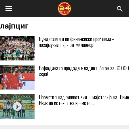
лајпциг
Бундеслигаш во финансиски проблеми –
позајмувал пари од милионер!
Војводина го продаде младиот Роган за 80.000
евра!
Проектил над живиот ѕид – мајсторија на Шиме
Ивиќ по истекот на времето!...