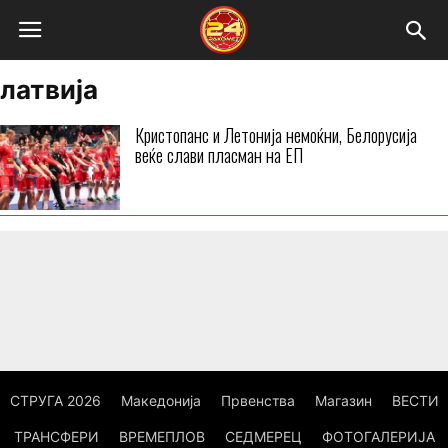
латвија
Кристопанс и Летонија немоќни, Белорусија
веќе слави пласман на ЕП
СТРУГА 2026
Македонија
Првенства
Магазин
ВЕСТИ
ТРАНСФЕРИ
ВРЕМЕПЛОВ
СЕДМЕРЕЦ
ФОТОГАЛЕРИЈА