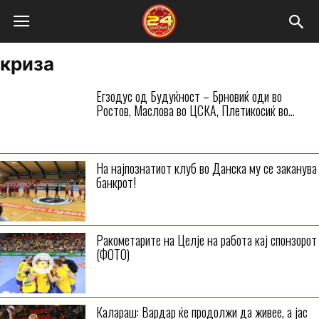
криза
Егзодус од Будуќност – Брновиќ оди во
Ростов, Маслова во ЦСКА, Плетикосиќ во...
На најпознатиот клуб во Данска му се заканува
банкрот!
Ракометарите на Целје на работа кај спонзорот
(ФОТО)
Калараш: Вардар ќе продолжи да живее, а јас