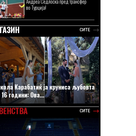
Андреа Седлоска пред трансфер
во Турција!
ГАЗИН
СИТЕ
кола Карабатиќ ја круниса љубовта
 16 години: Ова...
ВЕНСТВА
СИТЕ