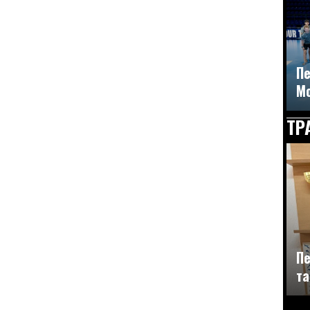
Пе
М
ТР
Пе
та