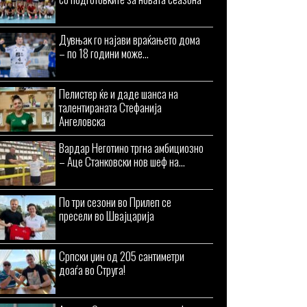
Дувњак го најави враќањето дома
– по 18 години може...
Пелистер ќе и даде шанса на
талентираната Стефанија
Ангеловска
Вардар Неготино тргна амбициозно
– Аце Станковски нов шеф на...
По три сезони во Прилеп се
пресели во Швајцарија
Српски џин од 205 сантиметри
доаѓа во Струга!