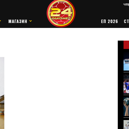
четв
МАГАЗИН
ЕП 2026
СТ