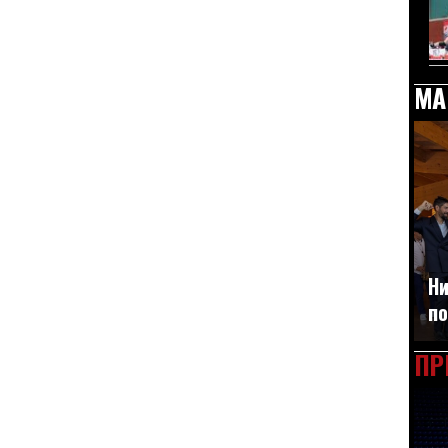
МА
Ни
по
ПР