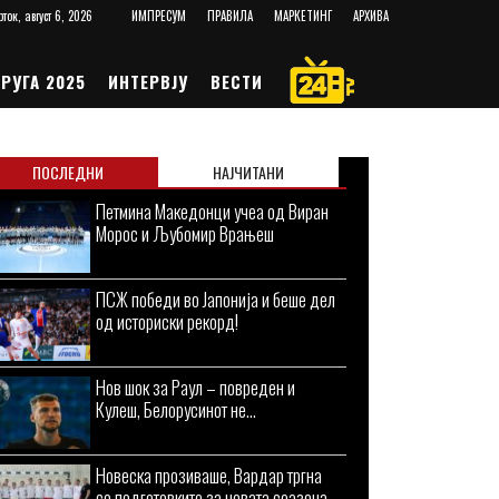
рток, август 6, 2026
ИМПРЕСУМ
ПРАВИЛА
МАРКЕТИНГ
АРХИВА
РУГА 2025
ИНТЕРВЈУ
ВЕСТИ
ПОСЛЕДНИ
НАЈЧИТАНИ
Петмина Македонци учеа од Виран
Морос и Љубомир Врањеш
ПСЖ победи во Јапонија и беше дел
од историски рекорд!
Нов шок за Раул – повреден и
Кулеш, Белорусинот не...
Новеска прозиваше, Вардар тргна
со подготовките за новата сеазона