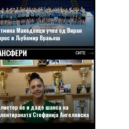
тмина Македонци учеа од Виран
орос и Љубомир Врањеш
АНСФЕРИ
СИТЕ
листер ќе и даде шанса на
лентираната Стефанија Ангеловска