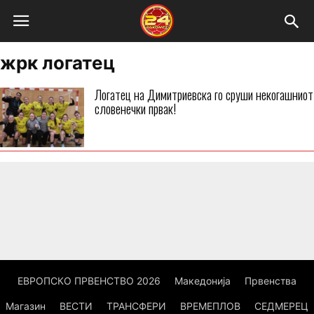
жрк логатец
Логатец на Димитриевска го сруши некогашниот
словенечки првак!
ЕВРОПСКО ПРВЕНСТВО 2026
Македонија
Првенства
Магазин
ВЕСТИ
ТРАНСФЕРИ
ВРЕМЕПЛОВ
СЕДМЕРЕЦ