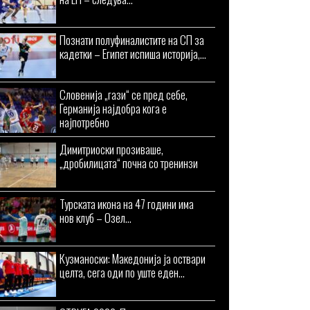
Познати полуфиналистите на СП за
кадетки – Египет испиша историја,...
Словенија „гази“ се пред себе,
Германија најдобра кога е
најпотребно
Димитриоски прозиваше,
„дробилицата“ почна со тренинзи
Турската икона на 47 години има
нов клуб – Озел...
Кузманоски: Македонија ја оствари
целта, сега оди по уште еден...