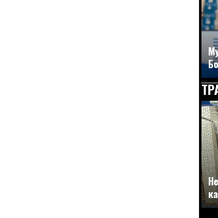
Му
Бо
ТР
Не
ка