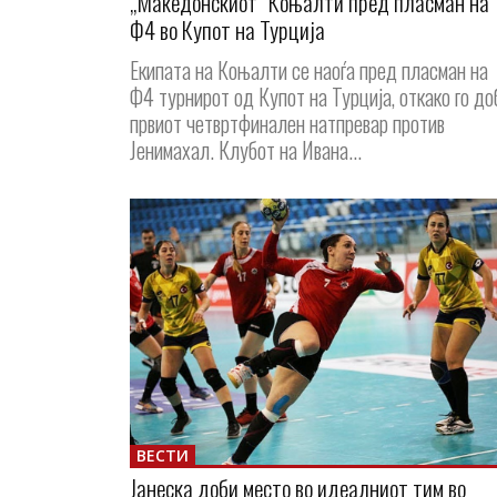
„Македонскиот“ Коњалти пред пласман на
Ф4 во Купот на Турција
Екипата на Коњалти се наоѓа пред пласман на
Ф4 турнирот од Купот на Турција, откако го до
првиот четвртфинален натпревар против
Јенимахал. Клубот на Ивана...
ВЕСТИ
Јанеска доби место во идеалниот тим во