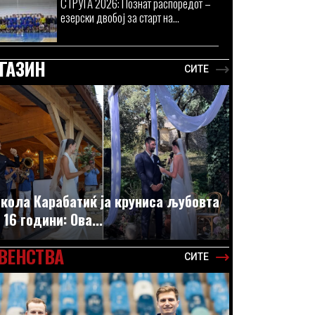
СТРУГА 2026: Познат распоредот –
езерски двобој за старт на...
ГАЗИН
СИТЕ
кола Карабатиќ ја круниса љубовта
 16 години: Ова...
ВЕНСТВА
СИТЕ