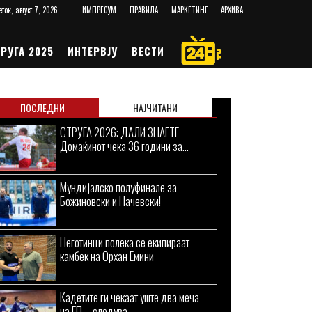
еток, август 7, 2026
ИМПРЕСУМ
ПРАВИЛА
МАРКЕТИНГ
АРХИВА
РУГА 2025
ИНТЕРВЈУ
ВЕСТИ
ПОСЛЕДНИ
НАЈЧИТАНИ
СТРУГА 2026: ДАЛИ ЗНАЕТЕ –
Домаќинот чека 36 години за...
Мундијалско полуфинале за
Божиновски и Начевски!
Неготинци полека се екипираат –
камбек на Орхан Емини
Кадетите ги чекаат уште два меча
на ЕП – следува...