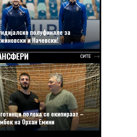
ндијалско полуфинале за
жиновски и Начевски!
АНСФЕРИ
СИТЕ
готинци полека се екипираат –
мбек на Орхан Емини