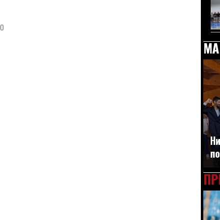
ло
МА
Ни
по
ПР