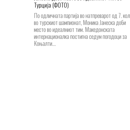
Турција (ФОТО)
По одличната партија во натпреварот од 7. ко
во турскиот шампионат, Моника Јанеска доби
место во идеалниот тим. Македонската
интернационалка постигна седум погодоци за
Коњалти...