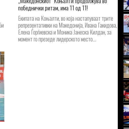
„Македонскиот“ Коњалти продолжува во
победнички ритам, има 11 од 11!
Екипата на Коњалти, во која настапуваат трите
би
репрезентативки на Македонија, Ивана Гакидова,
Елена Ѓорѓиевска и Моника Јанеска Килдан, за
момент го презеде лидерското место...